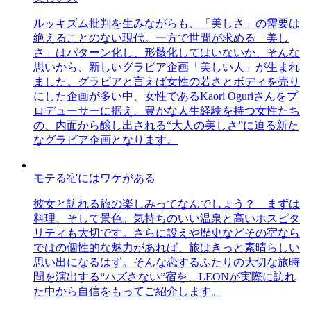
ルッキズム批判を生みながらも、「美しさ」の需要は
絶えることのない現代。一方で世間が求める「美し
さ」はパターン化し、形骸化してはいないか、そんな
思いから、新しいグラビア企画「美しい人」が生まれ
ました。グラビアと言えば女性の若さとボディを売り
にした企画が多い中、女性であるKaori Oguriさんをプ
ロデューサーに据え、豊かな人生経験を持つ女性たち
の、内面から醸し出される“大人の美しさ”に迫る新た
なグラビア企画となります。
モテる宿にはワケがある
彼女と訪れる旅の楽しみってなんでしょう？ まずは
料理、そして景色。気持ちのいい温泉と高いホスピタ
リティも大切です。さらに設えや歴史などその宿なら
ではの個性的な魅力があれば、旅はきっと素晴らしい
思い出になるはず。そんな恋するふたりの大切な旅時
間を演出する“ハズさない”宿を、LEONが実際に訪れ
た中から自信をもってご紹介します。