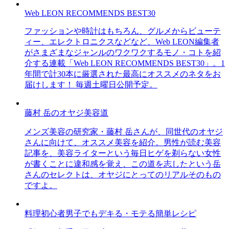
Web LEON RECOMMENDS BEST30
ファッションや時計はもちろん、グルメからビューテ
ィー、エレクトロニクスなどなど、Web LEON編集者
がさまざまなジャンルのワクワクするモノ・コトを紹
介する連載「Web LEON RECOMMENDS BEST30」。1
年間で計30本に厳選された最高にオススメのネタをお
届けします！ 毎週土曜日公開予定。
藤村 岳のオヤジ美容道
メンズ美容の研究家・藤村 岳さんが、同世代のオヤジ
さんに向けて、オススメ美容を紹介。男性が読む美容
記事を、美容ライターという毎日ヒゲを剃らない女性
が書くことに違和感を覚え、この道を志したという岳
さんのセレクトは、オヤジにとってのリアルそのもの
ですよ。
料理初心者男子でもデキる・モテる簡単レシピ