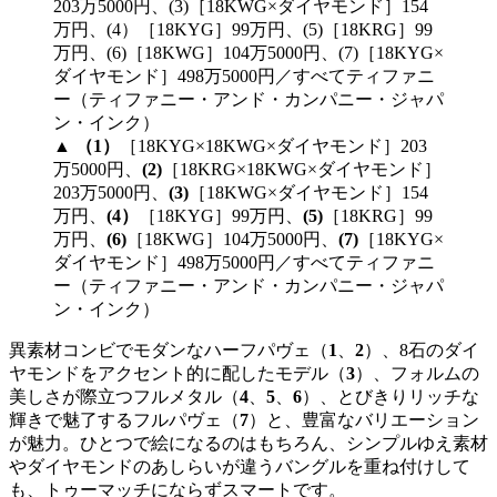
▲
（1）
［18KYG×18KWG×ダイヤモンド］203
万5000円、
(2)
［18KRG×18KWG×ダイヤモンド］
203万5000円、
(3)
［18KWG×ダイヤモンド］154
万円、
(4）
［18KYG］99万円、
(5)
［18KRG］99
万円、
(6)
［18KWG］104万5000円、
(7)
［18KYG×
ダイヤモンド］498万5000円／すべてティファニ
ー（ティファニー・アンド・カンパニー・ジャパ
ン・インク）
異素材コンビでモダンなハーフパヴェ（
1
、
2
）、8石のダイ
ヤモンドをアクセント的に配したモデル（
3
）、フォルムの
美しさが際立つフルメタル（
4
、
5
、
6
）、とびきりリッチな
輝きで魅了するフルパヴェ（
7
）と、豊富なバリエーション
が魅力。ひとつで絵になるのはもちろん、シンプルゆえ素材
やダイヤモンドのあしらいが違うバングルを重ね付けして
も、トゥーマッチにならずスマートです。