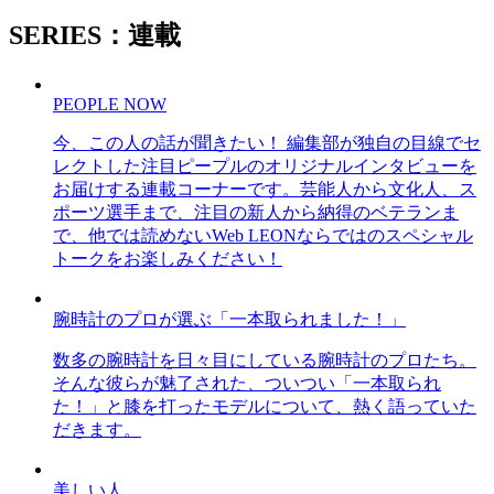
SERIES：連載
PEOPLE NOW
今、この人の話が聞きたい！ 編集部が独自の目線でセ
レクトした注目ピープルのオリジナルインタビューを
お届けする連載コーナーです。芸能人から文化人、ス
ポーツ選手まで、注目の新人から納得のベテランま
で、他では読めないWeb LEONならではのスペシャル
トークをお楽しみください！
腕時計のプロが選ぶ「一本取られました！」
数多の腕時計を日々目にしている腕時計のプロたち。
そんな彼らが魅了された、ついつい「一本取られ
た！」と膝を打ったモデルについて、熱く語っていた
だきます。
美しい人