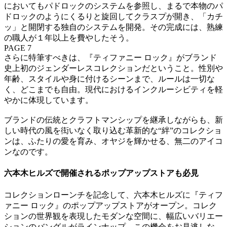
においてもパドロックのシステムを参照し、まるで本物のパ
ドロックのようにくるりと旋回してクラスプが開き、「カチ
ッ」と開閉する独自のシステムを開発。その完成には、熟練
の職人が１年以上を費やしたそう。
PAGE 7
さらに特筆すべきは、『ティファニー ロック』がブランド
史上初のジェンダーレスコレクションだということ。性別や
年齢、スタイルや身に付けるシーンまで、ルールは一切な
く、どこまでも自由。現代におけるインクルーシビティを軽
やかに体現しています。
ブランドの伝統とクラフトマンシップを継承しながらも、新
しい時代の風を衒いなく取り込む革新的な“絆”のコレクショ
ンは、ふたりの愛を育み、オヤジを輝かせる、無二のアイコ
ンなのです。
六本木ヒルズで開催されるポップアップストアも必見
コレクションローンチを記念して、六本木ヒルズに『ティフ
ァニー ロック』のポップアップストアがオープン。コレク
ションの世界観を表現したモダンな空間に、幅広いバリエー
ションのバングルがラインナップ。この機会をお見逃しな