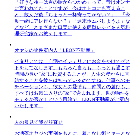
「好きな相手は胃の腑からつかめ」って、昔はオンナ
に言われてたことですが、今はオトコにも言えるこ
と。飲んだ後「ちょっと一杯寄ってかない？」、「今
度一緒にアレ作らない？」「週末ホムパしようよ」な
どなど、さまざまな口実に使える簡単レシピを人気料
理研究家がお教えします。
オヤジの物件案内人「LEON不動産」
イタリアでは、自宅やインテリアにお金をかけてゲス
トをもてなします。もちろん自らも。もっとも過ごす
時間の長い”家”に投資することが、人生の豊かさに直
結することを彼らは知っているのですね。仕事へのモ
チベーションも、彼女との愛情も、仲間との遊びも、
すべてはお気に入りの”家”で育まれます。世の物件を
モテるか否か！という目線で、LEON不動産がご案内
いたします。
人の服見て我が服直せ
お洒落オヤジの実例をもとに、着こなし術とキーとな