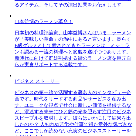
るアイテム、そしてその演出効果をお伝えします。
山本益博のラーメン革命！
日本初の料理評論家、山本益博さんはいま、ラーメン
が「美味しい革命」の渦中にあると言います。長らく
B級グルメとして愛されてきたラーメンは、ミシュラ
ンも認める一流の料理へと変貌を遂げつつあります。
新時代に向けて群雄割拠する街のラーメン店を巨匠自
らが実食リポートする連載です。
ビジネス ストーリー
ビジネスの第一線で活躍する著名人のインタビュー企
画です。時代をリードする商品やサービスを産み出
す、ユニークな視点で社会に新しい価値を提供するな
ど、混迷する未来にひと筋の光を照らす注目のビジネ
スピープルを取材します。彼らはいかにして結果を出
したのか？ 人知れぬ苦労や仕事で得た意外な気づきな
ど、ここでしか読めない充実のビジネスストーリーを