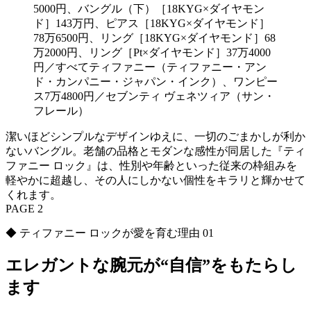
5000円、バングル（下）［18KYG×ダイヤモン
ド］143万円、ピアス［18KYG×ダイヤモンド］
78万6500円、リング［18KYG×ダイヤモンド］68
万2000円、リング［Pt×ダイヤモンド］37万4000
円／すべてティファニー（ティファニー・アン
ド・カンパニー・ジャパン・インク）、ワンピー
ス7万4800円／セブンティ ヴェネツィア（サン・
フレール）
潔いほどシンプルなデザインゆえに、一切のごまかしが利か
ないバングル。老舗の品格とモダンな感性が同居した『ティ
ファニー ロック』は、性別や年齢といった従来の枠組みを
軽やかに超越し、その人にしかない個性をキラリと輝かせて
くれます。
PAGE 2
◆ ティファニー ロックが愛を育む理由 01
エレガントな腕元が“自信”をもたらし
ます