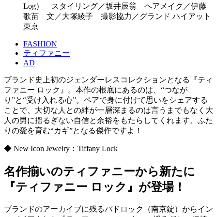
Log） スタイリング／坂井辰翁 ヘアメイク／伊藤
歌苗 文／大塚綾子 撮影協力／グランド ハイアット
東京
FASHION
ティファニー
AD
ブランド史上初のジェンダーレスコレクションとなる『ティ
ファニー ロック』。本作の根底にあるのは、“つなが
り”と“受け入れる心”。ペアで身に付けて思いをシェアする
ことで、大切な人との絆が一層深まるのは言うまでもなく大
人の男に揺るぎない自信と余裕をもたらしてくれます。ふた
りの愛を育む“カギ”となる傑作ですよ！
◆ New Icon Jewelry：Tiffany Lock
名作揃いのティファニーから新たに
『ティファニー ロック』が登場！
ブランドのアーカイブに残るパドロック（南京錠）からイン