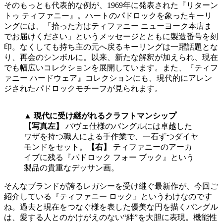
そのもっとも代表的な例が、1969年に発表された『リターン
トゥ ティファニー』。ハートのパドロックを象ったキーリ
ングには、「拾った方はティファニー ニューヨーク本店ま
でお届けください」というメッセージとともに製造番号を刻
印。なくしても持ち主の元へ戻るキーリングは一躍話題とな
り、再会のシンボルに。以来、新たな解釈が加えられ、現在
でも幅広いコレクションを展開しています。また、『ティフ
ァニー ハードウェア』コレクションにも、現代的にアレン
ジされたパドロックモチーフが見られます。
▲
現代に受け継がれるクラフトマンシップ
【写真左】
パヴェ仕様のバングルには卓越した
ワザを持つ職人による手作業で、一石ずつダイヤ
モンドをセット。
【右】
ティファニーのアーカ
イブに残る『パドロック フォー ブック』という
製品の貴重なデッサン画。
そんなブランドが誇るレガシーを受け継ぐ最新作が、今回ご
紹介している『ティファニー ロック』というわけなのです
ね。過去と現在をつなぐ様を表した優美な円を描くバングル
は、愛する人とのかけがえのない“絆”を大胆に表現。機能性