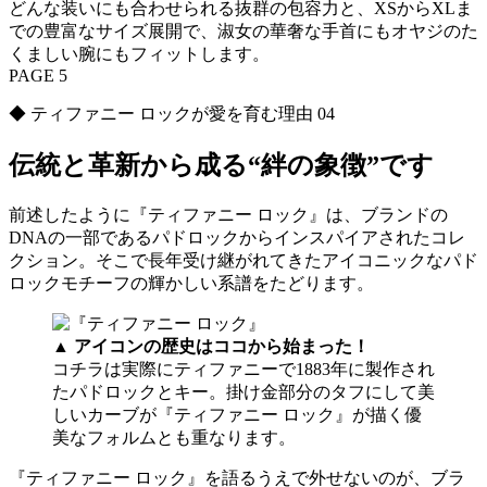
どんな装いにも合わせられる抜群の包容力と、XSからXLま
での豊富なサイズ展開で、淑女の華奢な手首にもオヤジのた
くましい腕にもフィットします。
PAGE 5
◆ ティファニー ロックが愛を育む理由 04
伝統と革新から成る“絆の象徴”です
前述したように『ティファニー ロック』は、ブランドの
DNAの一部であるパドロックからインスパイアされたコレ
クション。そこで長年受け継がれてきたアイコニックなパド
ロックモチーフの輝かしい系譜をたどります。
▲ アイコンの歴史はココから始まった！
コチラは実際にティファニーで1883年に製作され
たパドロックとキー。掛け金部分のタフにして美
しいカーブが『ティファニー ロック』が描く優
美なフォルムとも重なります。
『ティファニー ロック』を語るうえで外せないのが、ブラ