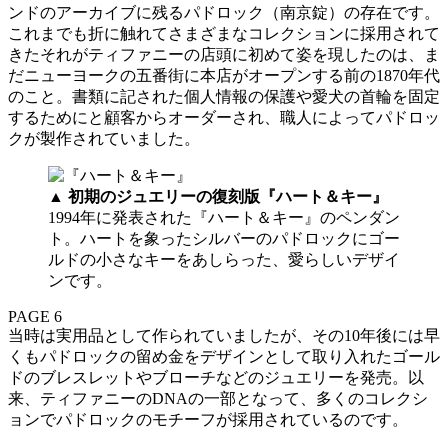
ンドのアーカイブに残るパドロック（南京錠）の存在です。
これまでも折に触れてさまざまなコレクションに採用されて
きたそれがティファニーの店頭に初めて姿を現したのは、ま
だニューヨークの五番街に本店がオープンする前の1870年代
のこと。書類に記された個人情報の保護や愛犬の首輪を固定
するためにと顧客からオーダーされ、職人によってパドロッ
クが製作されていました。
▲ 初期のジュエリーの復刻版『ハート＆キー』
1994年に発表された『ハート＆キー』のペンダン
ト。ハートを象ったシルバーのパドロックにゴー
ルドの小さなキーをあしらった、愛らしいデザイ
ンです。
PAGE 6
当時は実用品として作られていましたが、その10年後には早
くもパドロックの留め金をデザインとして取り入れたゴール
ドのブレスレットやブローチなどのジュエリーを発売。以
来、ティファニーのDNAの一部となって、多くのコレクシ
ョンでパドロックのモチーフが採用されているのです。