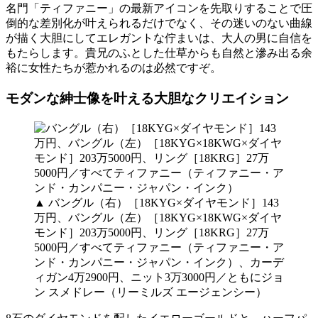
名門「ティファニー」の最新アイコンを先取りすることで圧
倒的な差別化が叶えられるだけでなく、その迷いのない曲線
が描く大胆にしてエレガントな佇まいは、大人の男に自信を
もたらします。貴兄のふとした仕草からも自然と滲み出る余
裕に女性たちが惹かれるのは必然ですぞ。
モダンな紳士像を叶える大胆なクリエイション
▲
バングル（右）［18KYG×ダイヤモンド］143
万円、バングル（左）［18KYG×18KWG×ダイヤ
モンド］203万5000円、リング［18KRG］27万
5000円／すべてティファニー（ティファニー・ア
ンド・カンパニー・ジャパン・インク）、カーデ
ィガン4万2900円、ニット3万3000円／ともにジョ
ン スメドレー（リーミルズ エージェンシー）