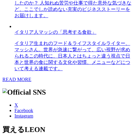
したのか？ 人知れぬ苦労や仕事で得た意外な気づきな
ど、ここでしか読めない充実のビジネスストーリーを
お届けします。
イタリア人マッシの「思考する食欲」
イタリア生まれのフード＆ライフスタイルライター、
マッシさん。世界が急速に繋がって、広い視野が求め
られるこの時代に、日本人とはちょっと違う視点で日
本と世界の食に関する文化や習慣、メニューなどにつ
いて考える連載です。
READ MORE
X
Facebook
Instagram
買えるLEON