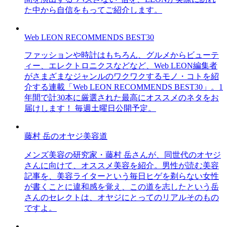
た中から自信をもってご紹介します。
Web LEON RECOMMENDS BEST30
ファッションや時計はもちろん、グルメからビューテ
ィー、エレクトロニクスなどなど、Web LEON編集者
がさまざまなジャンルのワクワクするモノ・コトを紹
介する連載「Web LEON RECOMMENDS BEST30」。1
年間で計30本に厳選された最高にオススメのネタをお
届けします！ 毎週土曜日公開予定。
藤村 岳のオヤジ美容道
メンズ美容の研究家・藤村 岳さんが、同世代のオヤジ
さんに向けて、オススメ美容を紹介。男性が読む美容
記事を、美容ライターという毎日ヒゲを剃らない女性
が書くことに違和感を覚え、この道を志したという岳
さんのセレクトは、オヤジにとってのリアルそのもの
ですよ。