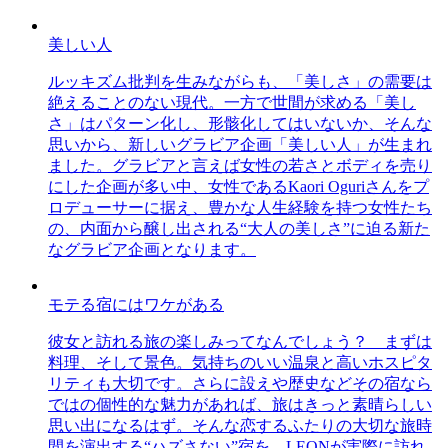
美しい人
ルッキズム批判を生みながらも、「美しさ」の需要は
絶えることのない現代。一方で世間が求める「美し
さ」はパターン化し、形骸化してはいないか、そんな
思いから、新しいグラビア企画「美しい人」が生まれ
ました。グラビアと言えば女性の若さとボディを売り
にした企画が多い中、女性であるKaori Oguriさんをプ
ロデューサーに据え、豊かな人生経験を持つ女性たち
の、内面から醸し出される“大人の美しさ”に迫る新た
なグラビア企画となります。
モテる宿にはワケがある
彼女と訪れる旅の楽しみってなんでしょう？ まずは
料理、そして景色。気持ちのいい温泉と高いホスピタ
リティも大切です。さらに設えや歴史などその宿なら
ではの個性的な魅力があれば、旅はきっと素晴らしい
思い出になるはず。そんな恋するふたりの大切な旅時
間を演出する“ハズさない”宿を、LEONが実際に訪れ