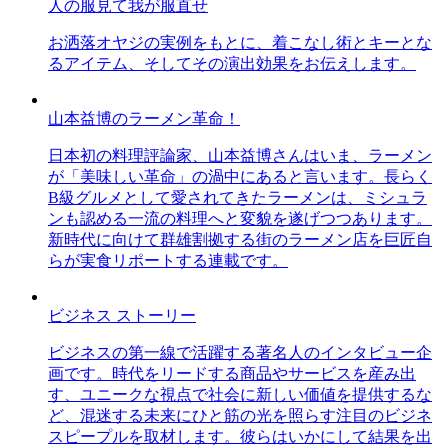
人の服見て我が服直せ
お洒落オヤジの実例をもとに、着こなし術とキーとな
るアイテム、そしてその演出効果をお伝えします。
山本益博のラーメン革命！
日本初の料理評論家、山本益博さんはいま、ラーメン
が「美味しい革命」の渦中にあると言います。長らく
B級グルメとして愛されてきたラーメンは、ミシュラ
ンも認める一流の料理へと変貌を遂げつつあります。
新時代に向けて群雄割拠する街のラーメン店を巨匠自
らが実食リポートする連載です。
ビジネス ストーリー
ビジネスの第一線で活躍する著名人のインタビュー企
画です。時代をリードする商品やサービスを産み出
す、ユニークな視点で社会に新しい価値を提供するな
ど、混迷する未来にひと筋の光を照らす注目のビジネ
スピープルを取材します。彼らはいかにして結果を出