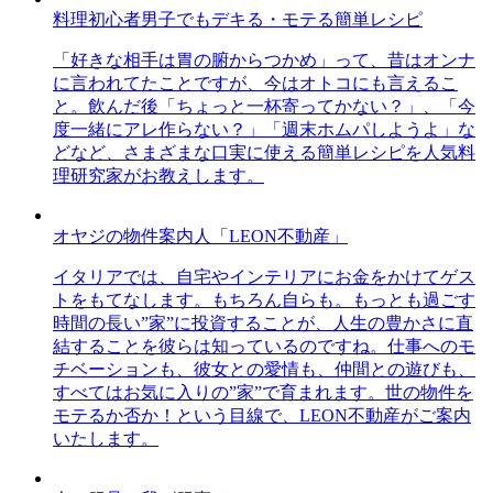
料理初心者男子でもデキる・モテる簡単レシピ
「好きな相手は胃の腑からつかめ」って、昔はオンナ
に言われてたことですが、今はオトコにも言えるこ
と。飲んだ後「ちょっと一杯寄ってかない？」、「今
度一緒にアレ作らない？」「週末ホムパしようよ」な
どなど、さまざまな口実に使える簡単レシピを人気料
理研究家がお教えします。
オヤジの物件案内人「LEON不動産」
イタリアでは、自宅やインテリアにお金をかけてゲス
トをもてなします。もちろん自らも。もっとも過ごす
時間の長い”家”に投資することが、人生の豊かさに直
結することを彼らは知っているのですね。仕事へのモ
チベーションも、彼女との愛情も、仲間との遊びも、
すべてはお気に入りの”家”で育まれます。世の物件を
モテるか否か！という目線で、LEON不動産がご案内
いたします。