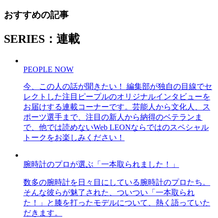
おすすめの記事
SERIES：連載
PEOPLE NOW
今、この人の話が聞きたい！ 編集部が独自の目線でセ
レクトした注目ピープルのオリジナルインタビューを
お届けする連載コーナーです。芸能人から文化人、ス
ポーツ選手まで、注目の新人から納得のベテランま
で、他では読めないWeb LEONならではのスペシャル
トークをお楽しみください！
腕時計のプロが選ぶ「一本取られました！」
数多の腕時計を日々目にしている腕時計のプロたち。
そんな彼らが魅了された、ついつい「一本取られ
た！」と膝を打ったモデルについて、熱く語っていた
だきます。