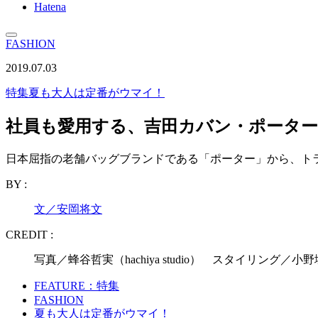
Hatena
FASHION
2019.07.03
特集
夏も大人は定番がウマイ！
社員も愛用する、吉田カバン・ポータ
日本屈指の老舗バッグブランドである「ポーター」から、ト
BY :
文／安岡将文
CREDIT :
写真／蜂谷哲実（hachiya studio） スタイリング
FEATURE：特集
FASHION
夏も大人は定番がウマイ！