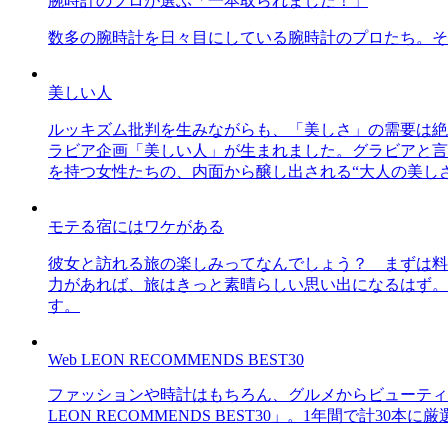
腕時計のプロが選ぶ「一本取られました！」
数多の腕時計を日々目にしている腕時計のプロたち。そ
美しい人
ルッキズム批判を生みながらも、「美しさ」の需要は絶
ラビア企画「美しい人」が生まれました。グラビアと言え
を持つ女性たちの、内面から醸し出される“大人の美し
モテる宿にはワケがある
彼女と訪れる旅の楽しみってなんでしょう？ まずは料
力があれば、旅はきっと素晴らしい思い出になるはず。
す。
Web LEON RECOMMENDS BEST30
ファッションや時計はもちろん、グルメからビューティー
LEON RECOMMENDS BEST30」。1年間で計