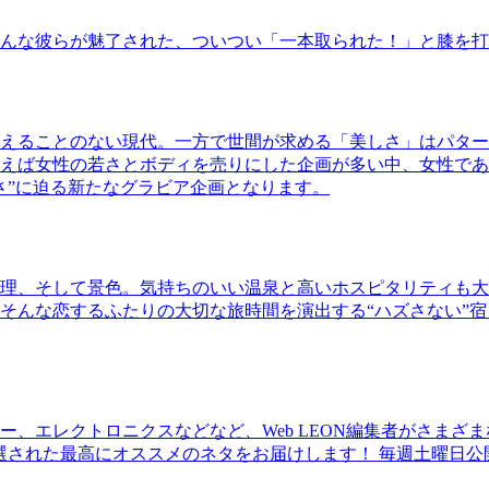
んな彼らが魅了された、ついつい「一本取られた！」と膝を打
えることのない現代。一方で世間が求める「美しさ」はパター
ば女性の若さとボディを売りにした企画が多い中、女性であるKao
さ”に迫る新たなグラビア企画となります。
理、そして景色。気持ちのいい温泉と高いホスピタリティも大
そんな恋するふたりの大切な旅時間を演出する“ハズさない”宿
、エレクトロニクスなどなど、Web LEON編集者がさまざ
30本に厳選された最高にオススメのネタをお届けします！ 毎週土曜日