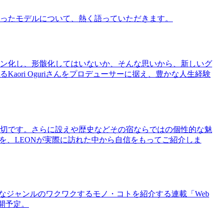
ったモデルについて、熱く語っていただきます。
ン化し、形骸化してはいないか、そんな思いから、新しいグ
ri Oguriさんをプロデューサーに据え、豊かな人生経験
切です。さらに設えや歴史などその宿ならではの個性的な魅
を、LEONが実際に訪れた中から自信をもってご紹介しま
まなジャンルのワクワクするモノ・コトを紹介する連載「Web
公開予定。