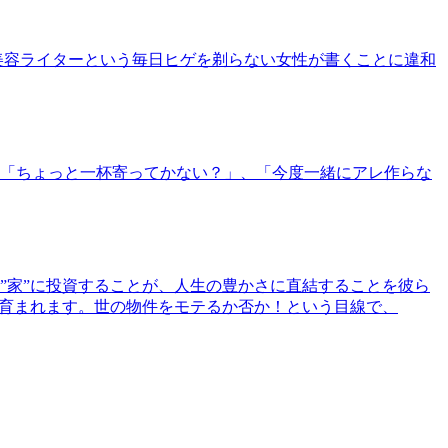
美容ライターという毎日ヒゲを剃らない女性が書くことに違和
「ちょっと一杯寄ってかない？」、「今度一緒にアレ作らな
”家”に投資することが、人生の豊かさに直結することを彼ら
で育まれます。世の物件をモテるか否か！という目線で、