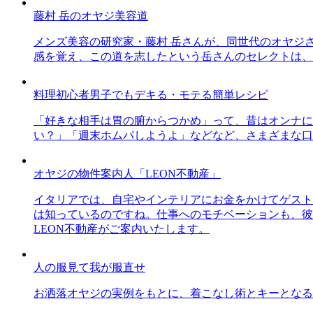
藤村 岳のオヤジ美容道
メンズ美容の研究家・藤村 岳さんが、同世代のオヤジ
感を覚え、この道を志したという岳さんのセレクトは、
料理初心者男子でもデキる・モテる簡単レシピ
「好きな相手は胃の腑からつかめ」って、昔はオンナに
い？」「週末ホムパしようよ」などなど、さまざまな口
オヤジの物件案内人「LEON不動産」
イタリアでは、自宅やインテリアにお金をかけてゲスト
は知っているのですね。仕事へのモチベーションも、彼
LEON不動産がご案内いたします。
人の服見て我が服直せ
お洒落オヤジの実例をもとに、着こなし術とキーとなる