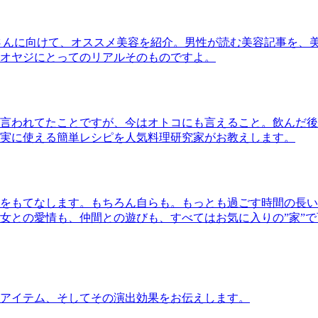
さんに向けて、オススメ美容を紹介。男性が読む美容記事を、
オヤジにとってのリアルそのものですよ。
言われてたことですが、今はオトコにも言えること。飲んだ後
実に使える簡単レシピを人気料理研究家がお教えします。
をもてなします。もちろん自らも。もっとも過ごす時間の長い
女との愛情も、仲間との遊びも、すべてはお気に入りの”家”
アイテム、そしてその演出効果をお伝えします。