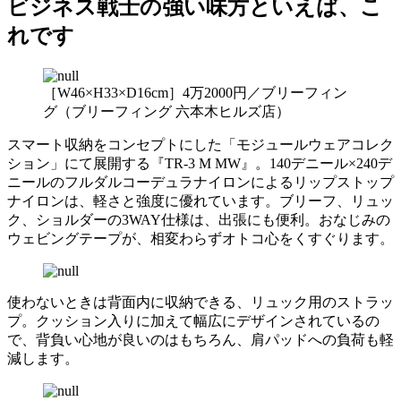
ビジネス戦士の強い味方といえば、こ
れです
［W46×H33×D16cm］4万2000円／ブリーフィン
グ（ブリーフィング 六本木ヒルズ店）
スマート収納をコンセプトにした「モジュールウェアコレク
ション」にて展開する『TR-3 M MW』。140デニール×240デ
ニールのフルダルコーデュラナイロンによるリップストップ
ナイロンは、軽さと強度に優れています。ブリーフ、リュッ
ク、ショルダーの3WAY仕様は、出張にも便利。おなじみの
ウェビングテープが、相変わらずオトコ心をくすぐります。
使わないときは背面内に収納できる、リュック用のストラッ
プ。クッション入りに加えて幅広にデザインされているの
で、背負い心地が良いのはもちろん、肩パッドへの負荷も軽
減します。