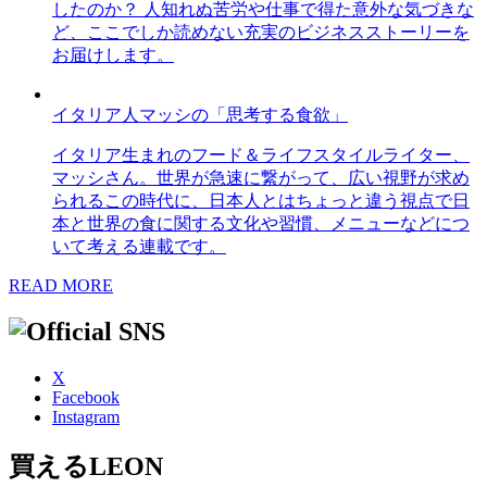
したのか？ 人知れぬ苦労や仕事で得た意外な気づきな
ど、ここでしか読めない充実のビジネスストーリーを
お届けします。
イタリア人マッシの「思考する食欲」
イタリア生まれのフード＆ライフスタイルライター、
マッシさん。世界が急速に繋がって、広い視野が求め
られるこの時代に、日本人とはちょっと違う視点で日
本と世界の食に関する文化や習慣、メニューなどにつ
いて考える連載です。
READ MORE
X
Facebook
Instagram
買えるLEON