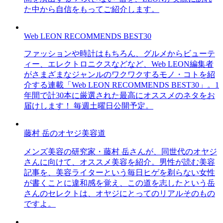
た中から自信をもってご紹介します。
Web LEON RECOMMENDS BEST30
ファッションや時計はもちろん、グルメからビューテ
ィー、エレクトロニクスなどなど、Web LEON編集者
がさまざまなジャンルのワクワクするモノ・コトを紹
介する連載「Web LEON RECOMMENDS BEST30」。1
年間で計30本に厳選された最高にオススメのネタをお
届けします！ 毎週土曜日公開予定。
藤村 岳のオヤジ美容道
メンズ美容の研究家・藤村 岳さんが、同世代のオヤジ
さんに向けて、オススメ美容を紹介。男性が読む美容
記事を、美容ライターという毎日ヒゲを剃らない女性
が書くことに違和感を覚え、この道を志したという岳
さんのセレクトは、オヤジにとってのリアルそのもの
ですよ。