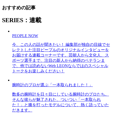
おすすめの記事
SERIES：連載
PEOPLE NOW
今、この人の話が聞きたい！ 編集部が独自の目線でセ
レクトした注目ピープルのオリジナルインタビューを
お届けする連載コーナーです。芸能人から文化人、ス
ポーツ選手まで、注目の新人から納得のベテランま
で、他では読めないWeb LEONならではのスペシャル
トークをお楽しみください！
腕時計のプロが選ぶ「一本取られました！」
数多の腕時計を日々目にしている腕時計のプロたち。
そんな彼らが魅了された、ついつい「一本取られ
た！」と膝を打ったモデルについて、熱く語っていた
だきます。