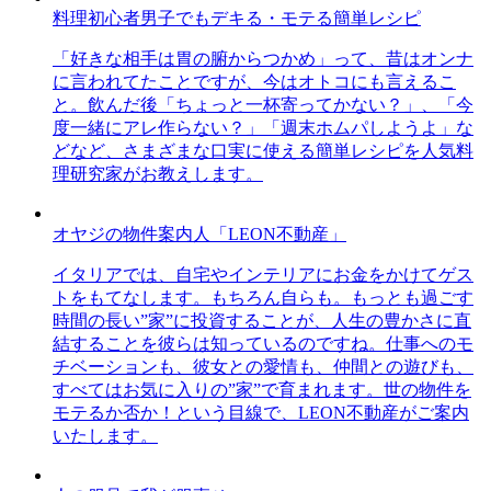
料理初心者男子でもデキる・モテる簡単レシピ
「好きな相手は胃の腑からつかめ」って、昔はオンナ
に言われてたことですが、今はオトコにも言えるこ
と。飲んだ後「ちょっと一杯寄ってかない？」、「今
度一緒にアレ作らない？」「週末ホムパしようよ」な
どなど、さまざまな口実に使える簡単レシピを人気料
理研究家がお教えします。
オヤジの物件案内人「LEON不動産」
イタリアでは、自宅やインテリアにお金をかけてゲス
トをもてなします。もちろん自らも。もっとも過ごす
時間の長い”家”に投資することが、人生の豊かさに直
結することを彼らは知っているのですね。仕事へのモ
チベーションも、彼女との愛情も、仲間との遊びも、
すべてはお気に入りの”家”で育まれます。世の物件を
モテるか否か！という目線で、LEON不動産がご案内
いたします。