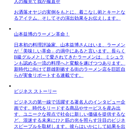
人の服見て我が服直せ
お洒落オヤジの実例をもとに、着こなし術とキーとな
るアイテム、そしてその演出効果をお伝えします。
山本益博のラーメン革命！
日本初の料理評論家、山本益博さんはいま、ラーメン
が「美味しい革命」の渦中にあると言います。長らく
B級グルメとして愛されてきたラーメンは、ミシュラ
ンも認める一流の料理へと変貌を遂げつつあります。
新時代に向けて群雄割拠する街のラーメン店を巨匠自
らが実食リポートする連載です。
ビジネス ストーリー
ビジネスの第一線で活躍する著名人のインタビュー企
画です。時代をリードする商品やサービスを産み出
す、ユニークな視点で社会に新しい価値を提供するな
ど、混迷する未来にひと筋の光を照らす注目のビジネ
スピープルを取材します。彼らはいかにして結果を出