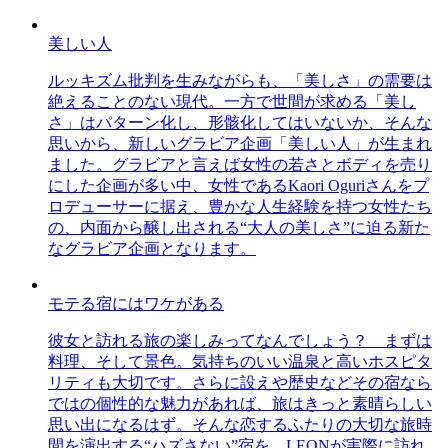
美しい人
ルッキズム批判を生みながらも、「美しさ」の需要は
絶えることのない現代。一方で世間が求める「美し
さ」はパターン化し、形骸化してはいないか、そんな
思いから、新しいグラビア企画「美しい人」が生まれ
ました。グラビアと言えば女性の若さとボディを売り
にした企画が多い中、女性であるKaori Oguriさんをプ
ロデューサーに据え、豊かな人生経験を持つ女性たち
の、内面から醸し出される“大人の美しさ”に迫る新た
なグラビア企画となります。
モテる宿にはワケがある
彼女と訪れる旅の楽しみってなんでしょう？ まずは
料理、そして景色。気持ちのいい温泉と高いホスピタ
リティも大切です。さらに設えや歴史などその宿なら
ではの個性的な魅力があれば、旅はきっと素晴らしい
思い出になるはず。そんな恋するふたりの大切な旅時
間を演出する“ハズさない”宿を、LEONが実際に訪れ