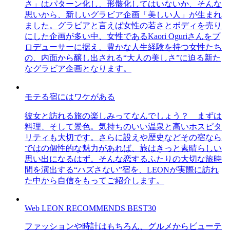
さ」はパターン化し、形骸化してはいないか、そんな
思いから、新しいグラビア企画「美しい人」が生まれ
ました。グラビアと言えば女性の若さとボディを売り
にした企画が多い中、女性であるKaori Oguriさんをプ
ロデューサーに据え、豊かな人生経験を持つ女性たち
の、内面から醸し出される“大人の美しさ”に迫る新た
なグラビア企画となります。
モテる宿にはワケがある
彼女と訪れる旅の楽しみってなんでしょう？ まずは
料理、そして景色。気持ちのいい温泉と高いホスピタ
リティも大切です。さらに設えや歴史などその宿なら
ではの個性的な魅力があれば、旅はきっと素晴らしい
思い出になるはず。そんな恋するふたりの大切な旅時
間を演出する“ハズさない”宿を、LEONが実際に訪れ
た中から自信をもってご紹介します。
Web LEON RECOMMENDS BEST30
ファッションや時計はもちろん、グルメからビューテ