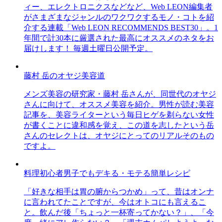
ィー、エレクトロニクスなどなど、Web LEON編集者
がさまざまなジャンルのワクワクするモノ・コトを紹
介する連載「Web LEON RECOMMENDS BEST30」。1
年間で計30本に厳選された最高にオススメのネタをお
届けします！ 毎週土曜日公開予定。
藤村 岳のオヤジ美容道
メンズ美容の研究家・藤村 岳さんが、同世代のオヤジ
さんに向けて、オススメ美容を紹介。男性が読む美容
記事を、美容ライターという毎日ヒゲを剃らない女性
が書くことに違和感を覚え、この道を志したという岳
さんのセレクトは、オヤジにとってのリアルそのもの
ですよ。
料理初心者男子でもデキる・モテる簡単レシピ
「好きな相手は胃の腑からつかめ」って、昔はオンナ
に言われてたことですが、今はオトコにも言えるこ
と。飲んだ後「ちょっと一杯寄ってかない？」、「今