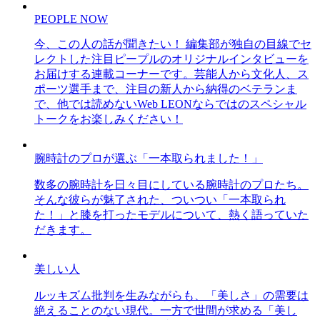
PEOPLE NOW
今、この人の話が聞きたい！ 編集部が独自の目線でセ
レクトした注目ピープルのオリジナルインタビューを
お届けする連載コーナーです。芸能人から文化人、ス
ポーツ選手まで、注目の新人から納得のベテランま
で、他では読めないWeb LEONならではのスペシャル
トークをお楽しみください！
腕時計のプロが選ぶ「一本取られました！」
数多の腕時計を日々目にしている腕時計のプロたち。
そんな彼らが魅了された、ついつい「一本取られ
た！」と膝を打ったモデルについて、熱く語っていた
だきます。
美しい人
ルッキズム批判を生みながらも、「美しさ」の需要は
絶えることのない現代。一方で世間が求める「美し