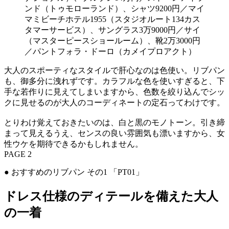
ンド（トゥモローランド）、シャツ9200円／マイ
マミビーチホテル1955（スタジオルート134カス
タマーサービス）、サングラス3万9000円／サイ
（マスターピースショールーム）、靴2万3000円
／パントフォラ・ドーロ（カメイプロアクト）
大人のスポーティなスタイルで肝心なのは色使い。リブパン
も、御多分に洩れずです。カラフルな色を使いすぎると、下
手な若作りに見えてしまいますから、色数を絞り込んでシッ
クに見せるのが大人のコーディネートの定石ってわけです。
とりわけ覚えておきたいのは、白と黒のモノトーン。引き締
まって見えるうえ、センスの良い雰囲気も漂いますから、女
性ウケを期待できるかもしれません。
PAGE 2
● おすすめのリブパン その1 「PT01」
ドレス仕様のディテールを備えた大人
の一着