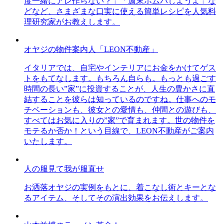
度一緒にアレ作らない？」「週末ホムパしようよ」な
どなど、さまざまな口実に使える簡単レシピを人気料
理研究家がお教えします。
オヤジの物件案内人「LEON不動産」
イタリアでは、自宅やインテリアにお金をかけてゲス
トをもてなします。もちろん自らも。もっとも過ごす
時間の長い”家”に投資することが、人生の豊かさに直
結することを彼らは知っているのですね。仕事へのモ
チベーションも、彼女との愛情も、仲間との遊びも、
すべてはお気に入りの”家”で育まれます。世の物件を
モテるか否か！という目線で、LEON不動産がご案内
いたします。
人の服見て我が服直せ
お洒落オヤジの実例をもとに、着こなし術とキーとな
るアイテム、そしてその演出効果をお伝えします。