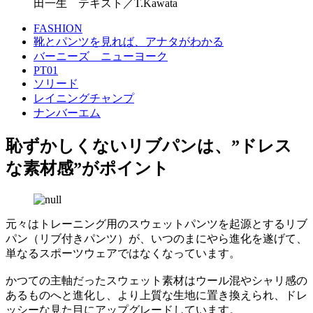
田一生 テキスト／T.Kawata
FASHION
靴とパンツを見れば、アナタがわかる
バーニーズ ニューヨーク
PT01
ソリード
レイニングチャンプ
ナンバーエム
恥ずかしくないリブパンは、”ドレス
な素材感”がポイント
元々はトレーニング用のスウェットパンツを起源とするリブ
パン（リブ付きパンツ）が、いつのまにやら進化を遂げて、
単なるスポーツウェアではなくなっています。
かつての主軸だったスウェット素材はウール混やシャリ感の
あるものへと進化し、より上質な生地に置き換えられ、ドレ
ッシーな見た目にアップグレードしています。