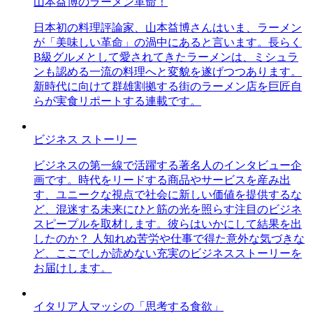
山本益博のラーメン革命！
日本初の料理評論家、山本益博さんはいま、ラーメン
が「美味しい革命」の渦中にあると言います。長らく
B級グルメとして愛されてきたラーメンは、ミシュラ
ンも認める一流の料理へと変貌を遂げつつあります。
新時代に向けて群雄割拠する街のラーメン店を巨匠自
らが実食リポートする連載です。
ビジネス ストーリー
ビジネスの第一線で活躍する著名人のインタビュー企
画です。時代をリードする商品やサービスを産み出
す、ユニークな視点で社会に新しい価値を提供するな
ど、混迷する未来にひと筋の光を照らす注目のビジネ
スピープルを取材します。彼らはいかにして結果を出
したのか？ 人知れぬ苦労や仕事で得た意外な気づきな
ど、ここでしか読めない充実のビジネスストーリーを
お届けします。
イタリア人マッシの「思考する食欲」