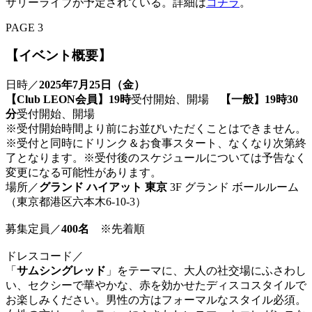
サリーライブが予定されている。詳細は
コチラ
。
PAGE 3
【イベント概要】
日時／
2025年7月25日（金）
【Club LEON会員】19時
受付開始、開場
【一般】19時30
分
受付開始、開場
※受付開始時間より前にお並びいただくことはできません。
※受付と同時にドリンク＆お食事スタート、なくなり次第終
了となります。※受付後のスケジュールについては予告なく
変更になる可能性があります。
場所／
グランド ハイアット 東京
3F グランド ボールルーム
（東京都港区六本木6-10-3）
募集定員／
400名
※先着順
ドレスコード／
「
サムシングレッド
」をテーマに、大人の社交場にふさわし
い、セクシーで華やかな、赤を効かせたディスコスタイルで
お楽しみください。男性の方はフォーマルなスタイル必須。