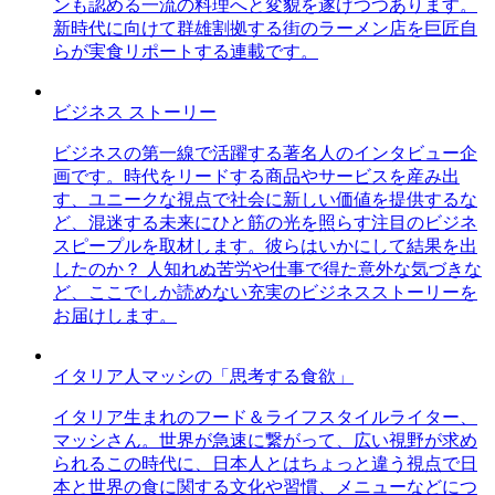
ンも認める一流の料理へと変貌を遂げつつあります。
新時代に向けて群雄割拠する街のラーメン店を巨匠自
らが実食リポートする連載です。
ビジネス ストーリー
ビジネスの第一線で活躍する著名人のインタビュー企
画です。時代をリードする商品やサービスを産み出
す、ユニークな視点で社会に新しい価値を提供するな
ど、混迷する未来にひと筋の光を照らす注目のビジネ
スピープルを取材します。彼らはいかにして結果を出
したのか？ 人知れぬ苦労や仕事で得た意外な気づきな
ど、ここでしか読めない充実のビジネスストーリーを
お届けします。
イタリア人マッシの「思考する食欲」
イタリア生まれのフード＆ライフスタイルライター、
マッシさん。世界が急速に繋がって、広い視野が求め
られるこの時代に、日本人とはちょっと違う視点で日
本と世界の食に関する文化や習慣、メニューなどにつ