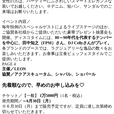
女性の方は、パーティーにふさわしいスマートエレガンスな
装いでお越しください。※デニム、短パン、サンダルでのご
来場はお断りいたします。
イベント内容／
毎年恒例のスペシャルゲストによるライブステージのほか、
ご協賛各社様からご提供いただいた豪華プレゼント抽選会も
開催。ディスコタイムには、
80～90年代を代表するナンバー
を中心に、田中知之（FPM）さん、DJ Cellyさんがプレイ。
各ブランドのブースでは、ラグジュアリーな逸品の数々をお
楽しみいただきます。お食事は立食ビュッフェスタイルでご
提供いたします。
PAGE 4
主催／LEON
協賛／アクアスキュータム、シャパル、ショパール
先着順なので、早めのお申し込みを♡
チケット／【一般】
1万5000円
（1名・税込）
発売期間／
～6月30日（月）
※６月30日（月）まで販売予定ですが、定員に達し次第締め
切らせていただきます。