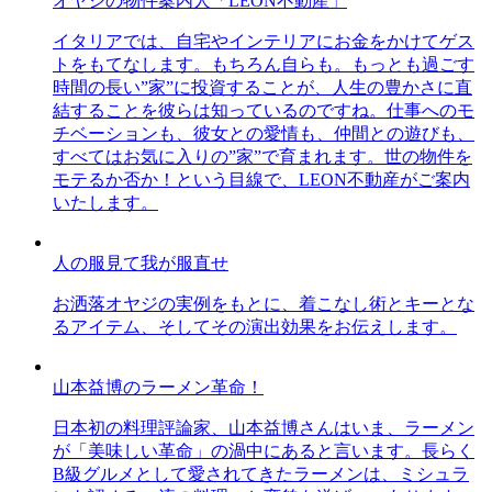
オヤジの物件案内人「LEON不動産」
イタリアでは、自宅やインテリアにお金をかけてゲス
トをもてなします。もちろん自らも。もっとも過ごす
時間の長い”家”に投資することが、人生の豊かさに直
結することを彼らは知っているのですね。仕事へのモ
チベーションも、彼女との愛情も、仲間との遊びも、
すべてはお気に入りの”家”で育まれます。世の物件を
モテるか否か！という目線で、LEON不動産がご案内
いたします。
人の服見て我が服直せ
お洒落オヤジの実例をもとに、着こなし術とキーとな
るアイテム、そしてその演出効果をお伝えします。
山本益博のラーメン革命！
日本初の料理評論家、山本益博さんはいま、ラーメン
が「美味しい革命」の渦中にあると言います。長らく
B級グルメとして愛されてきたラーメンは、ミシュラ