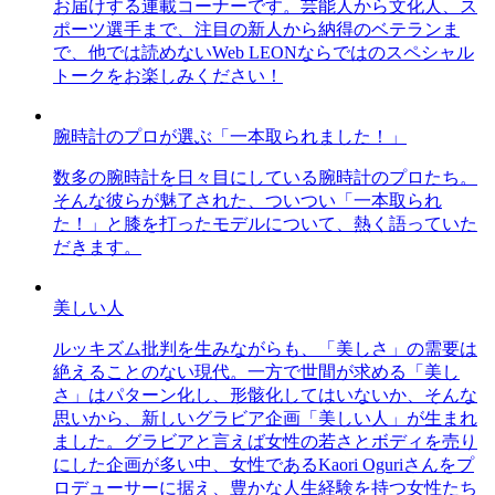
お届けする連載コーナーです。芸能人から文化人、ス
ポーツ選手まで、注目の新人から納得のベテランま
で、他では読めないWeb LEONならではのスペシャル
トークをお楽しみください！
腕時計のプロが選ぶ「一本取られました！」
数多の腕時計を日々目にしている腕時計のプロたち。
そんな彼らが魅了された、ついつい「一本取られ
た！」と膝を打ったモデルについて、熱く語っていた
だきます。
美しい人
ルッキズム批判を生みながらも、「美しさ」の需要は
絶えることのない現代。一方で世間が求める「美し
さ」はパターン化し、形骸化してはいないか、そんな
思いから、新しいグラビア企画「美しい人」が生まれ
ました。グラビアと言えば女性の若さとボディを売り
にした企画が多い中、女性であるKaori Oguriさんをプ
ロデューサーに据え、豊かな人生経験を持つ女性たち