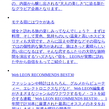
の、内面から醸し出される“大人の美しさ”に迫る新た
なグラビア企画となります。
モテる宿にはワケがある
彼女と訪れる旅の楽しみってなんでしょう？ まずは
料理、そして景色。気持ちのいい温泉と高いホスピタ
リティも大切です。さらに設えや歴史などその宿なら
ではの個性的な魅力があれば、旅はきっと素晴らしい
思い出になるはず。そんな恋するふたりの大切な旅時
間を演出する“ハズさない”宿を、LEONが実際に訪れ
た中から自信をもってご紹介します。
Web LEON RECOMMENDS BEST30
ファッションや時計はもちろん、グルメからビューテ
ィー、エレクトロニクスなどなど、Web LEON編集者
がさまざまなジャンルのワクワクするモノ・コトを紹
介する連載「Web LEON RECOMMENDS BEST30」。1
年間で計30本に厳選された最高にオススメのネタをお
届けします！ 毎週土曜日公開予定。