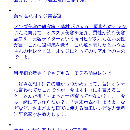
藤村 岳のオヤジ美容道
メンズ美容の研究家・藤村 岳さんが、同世代のオヤジ
さんに向けて、オススメ美容を紹介。男性が読む美容
記事を、美容ライターという毎日ヒゲを剃らない女性
が書くことに違和感を覚え、この道を志したという岳
さんのセレクトは、オヤジにとってのリアルそのもの
ですよ。
料理初心者男子でもデキる・モテる簡単レシピ
「好きな相手は胃の腑からつかめ」って、昔はオンナ
に言われてたことですが、今はオトコにも言えるこ
と。飲んだ後「ちょっと一杯寄ってかない？」、「今
度一緒にアレ作らない？」「週末ホムパしようよ」な
どなど、さまざまな口実に使える簡単レシピを人気料
理研究家がお教えします。