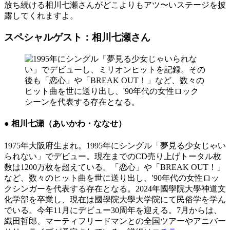
放ち続ける相川七瀬さんがどこよりもアツ〜いステージを披
露してくれますよ。
スペシャルゲスト：相川七瀬さん
● 相川七瀬（あいかわ・ななせ）
1975年大阪府生まれ。1995年にシングル「夢見る少女じゃい
られない」でデビュー。現在までのCD売り上げトータル枚
数は1200万枚を超えている。「恋心」や「BREAK OUT！」
など、数々のヒット曲を世に送り出し、'90年代の女性ロッ
クシンガーを代表する存在となる。2024年國學院大學神道文
化学部を卒業し、現在は國學院大學大学院にて民俗学を学ん
でいる。今年11月にデビュー30周年を迎える。7月からは、
織田哲郎、マーティフリードマンとの全国ツアーやアニバー