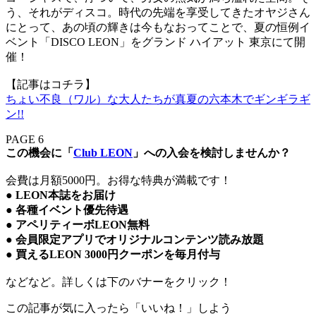
う、それがディスコ。時代の先端を享受してきたオヤジさん
にとって、あの頃の輝きは今もなおってことで、夏の恒例イ
ベント「DISCO LEON」をグランド ハイアット 東京にて開
催！
【記事はコチラ】
ちょい不良（ワル）な大人たちが真夏の六本木でギンギラギ
ン!!
PAGE 6
この機会に「
Club LEON
」への入会を検討しませんか？
会費は月額5000円。お得な特典が満載です！
● LEON本誌をお届け
● 各種イベント優先待遇
● アペリティーボLEON無料
● 会員限定アプリでオリジナルコンテンツ読み放題
● 買えるLEON 3000円クーポンを毎月付与
などなど。詳しくは下のバナーをクリック！
この記事が気に入ったら「いいね！」しよう