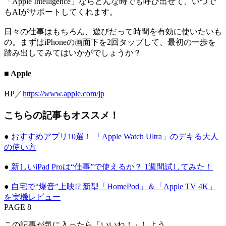
「Apple Intelligence」ならどんな時でも呼び出せて、いつで
もAIがサポートしてくれます。
日々の仕事はもちろん、遊びだって時間を有効に使いたいも
の。まずはiPhoneの画面下を2回タップして、最初の一歩を
踏み出してみてはいかがでしょうか？
■ Apple
HP／
https://www.apple.com/jp
こちらの記事もオススメ！
●
おすすめアプリ10選！ 「Apple Watch Ultra」のデキる大人
の使い方
●
新しいiPad Proは“仕事”で使えるか？ 1週間試してみた！
●
自宅で“爆音”上映!? 新型「HomePod」＆「Apple TV 4K」
を実機レビュー
PAGE 8
この記事が気に入ったら「いいね！」しよう