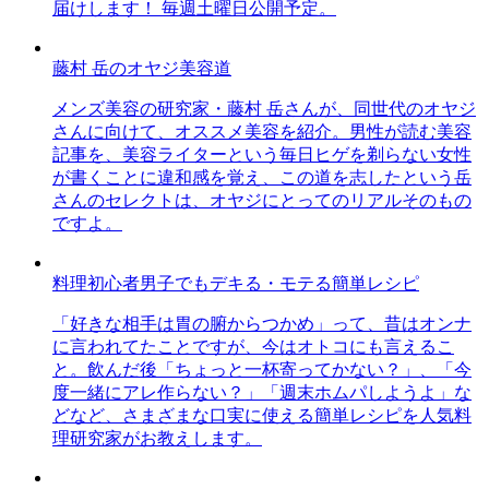
届けします！ 毎週土曜日公開予定。
藤村 岳のオヤジ美容道
メンズ美容の研究家・藤村 岳さんが、同世代のオヤジ
さんに向けて、オススメ美容を紹介。男性が読む美容
記事を、美容ライターという毎日ヒゲを剃らない女性
が書くことに違和感を覚え、この道を志したという岳
さんのセレクトは、オヤジにとってのリアルそのもの
ですよ。
料理初心者男子でもデキる・モテる簡単レシピ
「好きな相手は胃の腑からつかめ」って、昔はオンナ
に言われてたことですが、今はオトコにも言えるこ
と。飲んだ後「ちょっと一杯寄ってかない？」、「今
度一緒にアレ作らない？」「週末ホムパしようよ」な
どなど、さまざまな口実に使える簡単レシピを人気料
理研究家がお教えします。