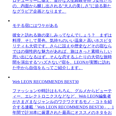
ロデューサーに据え、豊かな人生経験を持つ女性たち
の、内面から醸し出される“大人の美しさ”に迫る新た
なグラビア企画となります。
モテる宿にはワケがある
彼女と訪れる旅の楽しみってなんでしょう？ まずは
料理、そして景色。気持ちのいい温泉と高いホスピタ
リティも大切です。さらに設えや歴史などその宿なら
ではの個性的な魅力があれば、旅はきっと素晴らしい
思い出になるはず。そんな恋するふたりの大切な旅時
間を演出する“ハズさない”宿を、LEONが実際に訪れ
た中から自信をもってご紹介します。
Web LEON RECOMMENDS BEST30
ファッションや時計はもちろん、グルメからビューテ
ィー、エレクトロニクスなどなど、Web LEON編集者
がさまざまなジャンルのワクワクするモノ・コトを紹
介する連載「Web LEON RECOMMENDS BEST30」。1
年間で計30本に厳選された最高にオススメのネタをお