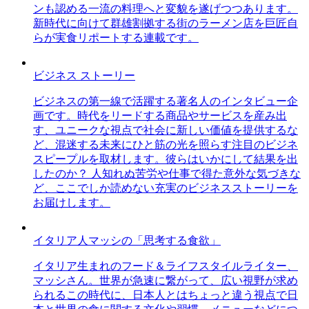
ンも認める一流の料理へと変貌を遂げつつあります。
新時代に向けて群雄割拠する街のラーメン店を巨匠自
らが実食リポートする連載です。
ビジネス ストーリー
ビジネスの第一線で活躍する著名人のインタビュー企
画です。時代をリードする商品やサービスを産み出
す、ユニークな視点で社会に新しい価値を提供するな
ど、混迷する未来にひと筋の光を照らす注目のビジネ
スピープルを取材します。彼らはいかにして結果を出
したのか？ 人知れぬ苦労や仕事で得た意外な気づきな
ど、ここでしか読めない充実のビジネスストーリーを
お届けします。
イタリア人マッシの「思考する食欲」
イタリア生まれのフード＆ライフスタイルライター、
マッシさん。世界が急速に繋がって、広い視野が求め
られるこの時代に、日本人とはちょっと違う視点で日