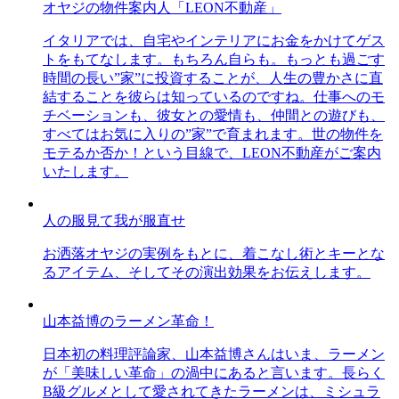
オヤジの物件案内人「LEON不動産」
イタリアでは、自宅やインテリアにお金をかけてゲス
トをもてなします。もちろん自らも。もっとも過ごす
時間の長い”家”に投資することが、人生の豊かさに直
結することを彼らは知っているのですね。仕事へのモ
チベーションも、彼女との愛情も、仲間との遊びも、
すべてはお気に入りの”家”で育まれます。世の物件を
モテるか否か！という目線で、LEON不動産がご案内
いたします。
人の服見て我が服直せ
お洒落オヤジの実例をもとに、着こなし術とキーとな
るアイテム、そしてその演出効果をお伝えします。
山本益博のラーメン革命！
日本初の料理評論家、山本益博さんはいま、ラーメン
が「美味しい革命」の渦中にあると言います。長らく
B級グルメとして愛されてきたラーメンは、ミシュラ