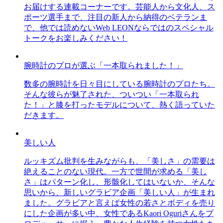
お届けする連載コーナーです。芸能人から文化人、ス
ポーツ選手まで、注目の新人から納得のベテランま
で、他では読めないWeb LEONならではのスペシャル
トークをお楽しみください！
腕時計のプロが選ぶ「一本取られました！」
数多の腕時計を日々目にしている腕時計のプロたち。
そんな彼らが魅了された、ついつい「一本取られ
た！」と膝を打ったモデルについて、熱く語っていた
だきます。
美しい人
ルッキズム批判を生みながらも、「美しさ」の需要は
絶えることのない現代。一方で世間が求める「美し
さ」はパターン化し、形骸化してはいないか、そんな
思いから、新しいグラビア企画「美しい人」が生まれ
ました。グラビアと言えば女性の若さとボディを売り
にした企画が多い中、女性であるKaori Oguriさんをプ