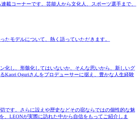
る連載コーナーです。芸能人から文化人、スポーツ選手まで、
ったモデルについて、熱く語っていただきます。
ン化し、形骸化してはいないか、そんな思いから、新しいグ
ri Oguriさんをプロデューサーに据え、豊かな人生経験
切です。さらに設えや歴史などその宿ならではの個性的な魅
を、LEONが実際に訪れた中から自信をもってご紹介しま