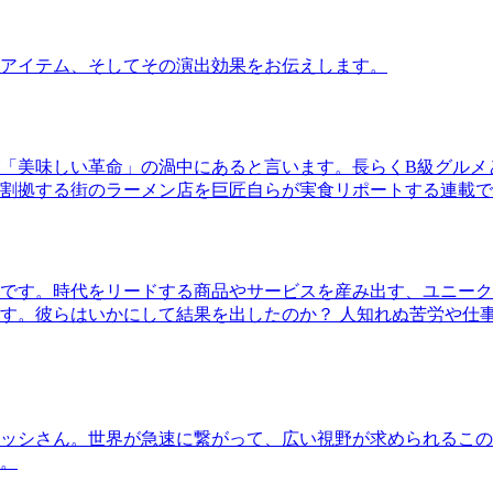
アイテム、そしてその演出効果をお伝えします。
「美味しい革命」の渦中にあると言います。長らくB級グルメ
割拠する街のラーメン店を巨匠自らが実食リポートする連載で
です。時代をリードする商品やサービスを産み出す、ユニーク
す。彼らはいかにして結果を出したのか？ 人知れぬ苦労や仕
ッシさん。世界が急速に繋がって、広い視野が求められるこの
。