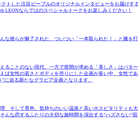
レクトした注目ピープルのオリジナルインタビューをお届けす
b LEONならではのスペシャルトークをお楽しみください！
んな彼らが魅了された、ついつい「一本取られた！」と膝を打
えることのない現代。一方で世間が求める「美しさ」はパター
ば女性の若さとボディを売りにした企画が多い中、女性であるKao
さ”に迫る新たなグラビア企画となります。
理、そして景色。気持ちのいい温泉と高いホスピタリティも大
そんな恋するふたりの大切な旅時間を演出する“ハズさない”宿