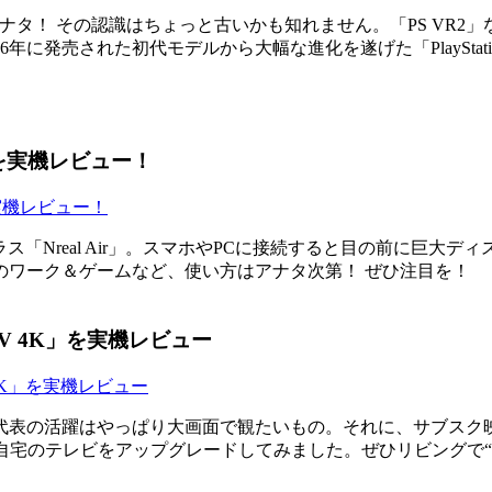
その認識はちょっと古いかも知れません。「PS VR2」なら「Pl
に発売された初代モデルから大幅な進化を遂げた「PlayStat
」を実機レビュー！
ス「Nreal Air」。スマホやPCに接続すると目の前に巨大
のワーク＆ゲームなど、使い方はアナタ次第！ ぜひ注目を！
 TV 4K」を実機レビュー
代表の活躍はやっぱり大画面で観たいもの。それに、サブスク
を繋いで、自宅のテレビをアップグレードしてみました。ぜひリビングで