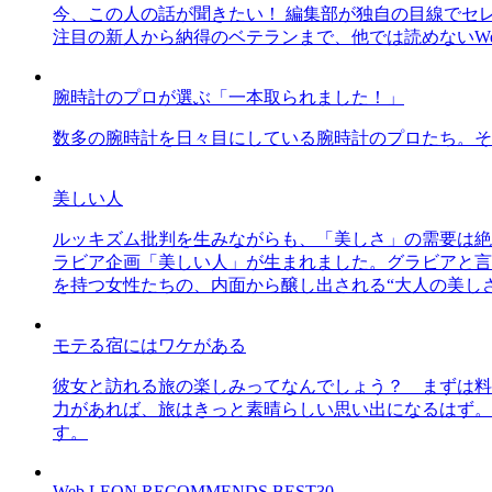
今、この人の話が聞きたい！ 編集部が独自の目線でセ
注目の新人から納得のベテランまで、他では読めないWe
腕時計のプロが選ぶ「一本取られました！」
数多の腕時計を日々目にしている腕時計のプロたち。そ
美しい人
ルッキズム批判を生みながらも、「美しさ」の需要は絶
ラビア企画「美しい人」が生まれました。グラビアと言え
を持つ女性たちの、内面から醸し出される“大人の美し
モテる宿にはワケがある
彼女と訪れる旅の楽しみってなんでしょう？ まずは料
力があれば、旅はきっと素晴らしい思い出になるはず。
す。
Web LEON RECOMMENDS BEST30