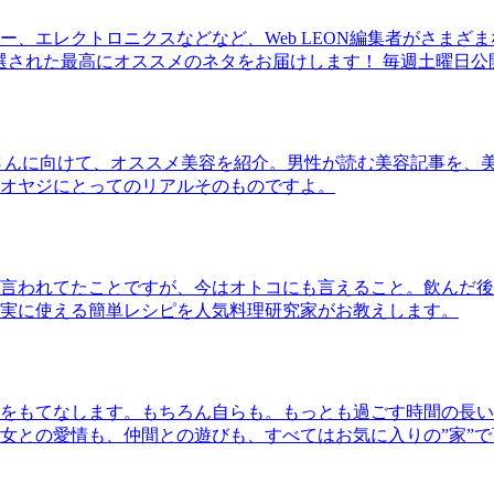
、エレクトロニクスなどなど、Web LEON編集者がさまざ
30本に厳選された最高にオススメのネタをお届けします！ 毎週土曜日
さんに向けて、オススメ美容を紹介。男性が読む美容記事を、
オヤジにとってのリアルそのものですよ。
言われてたことですが、今はオトコにも言えること。飲んだ後
実に使える簡単レシピを人気料理研究家がお教えします。
をもてなします。もちろん自らも。もっとも過ごす時間の長い
女との愛情も、仲間との遊びも、すべてはお気に入りの”家”