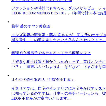
ファッションや時計はもちろん、グルメからビューティー
LEON RECOMMENDS BEST30」。1年間で計
藤村 岳のオヤジ美容道
メンズ美容の研究家・藤村 岳さんが、同世代のオヤジ
感を覚え、この道を志したという岳さんのセレクトは、
料理初心者男子でもデキる・モテる簡単レシピ
「好きな相手は胃の腑からつかめ」って、昔はオンナに
い？」「週末ホムパしようよ」などなど、さまざまな口
オヤジの物件案内人「LEON不動産」
イタリアでは、自宅やインテリアにお金をかけてゲスト
は知っているのですね。仕事へのモチベーションも、彼
LEON不動産がご案内いたします。