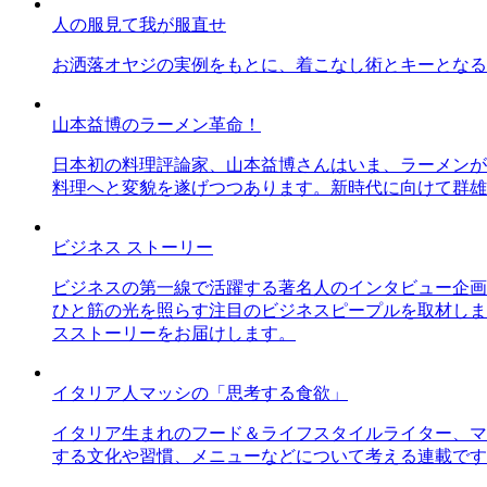
人の服見て我が服直せ
お洒落オヤジの実例をもとに、着こなし術とキーとなる
山本益博のラーメン革命！
日本初の料理評論家、山本益博さんはいま、ラーメンが
料理へと変貌を遂げつつあります。新時代に向けて群雄
ビジネス ストーリー
ビジネスの第一線で活躍する著名人のインタビュー企画
ひと筋の光を照らす注目のビジネスピープルを取材しま
スストーリーをお届けします。
イタリア人マッシの「思考する食欲」
イタリア生まれのフード＆ライフスタイルライター、マ
する文化や習慣、メニューなどについて考える連載です