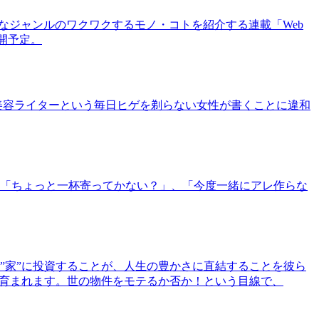
まなジャンルのワクワクするモノ・コトを紹介する連載「Web
公開予定。
美容ライターという毎日ヒゲを剃らない女性が書くことに違和
「ちょっと一杯寄ってかない？」、「今度一緒にアレ作らな
”家”に投資することが、人生の豊かさに直結することを彼ら
で育まれます。世の物件をモテるか否か！という目線で、