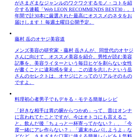
がさまざまなジャンルのワクワクするモノ・コトを紹
介する連載「Web LEON RECOMMENDS BEST30」。1
年間で計30本に厳選された最高にオススメのネタをお
届けします！ 毎週土曜日公開予定。
藤村 岳のオヤジ美容道
メンズ美容の研究家・藤村 岳さんが、同世代のオヤジ
さんに向けて、オススメ美容を紹介。男性が読む美容
記事を、美容ライターという毎日ヒゲを剃らない女性
が書くことに違和感を覚え、この道を志したという岳
さんのセレクトは、オヤジにとってのリアルそのもの
ですよ。
料理初心者男子でもデキる・モテる簡単レシピ
「好きな相手は胃の腑からつかめ」って、昔はオンナ
に言われてたことですが、今はオトコにも言えるこ
と。飲んだ後「ちょっと一杯寄ってかない？」、「今
度一緒にアレ作らない？」「週末ホムパしようよ」な
どなど、さまざまな口実に使える簡単レシピを人気料