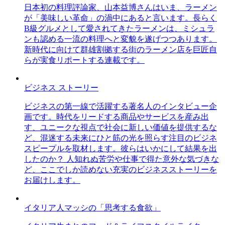
日本初の料理評論家、山本益博さんはいま、ラーメン
が「美味しい革命」の渦中にあると言います。長らく
B級グルメとして愛されてきたラーメンは、ミシュラ
ンも認める一流の料理へと変貌を遂げつつあります。
新時代に向けて群雄割拠する街のラーメン店を巨匠自
らが実食リポートする連載です。
ビジネス ストーリー
ビジネスの第一線で活躍する著名人のインタビュー企
画です。時代をリードする商品やサービスを産み出
す、ユニークな視点で社会に新しい価値を提供するな
ど、混迷する未来にひと筋の光を照らす注目のビジネ
スピープルを取材します。彼らはいかにして結果を出
したのか？ 人知れぬ苦労や仕事で得た意外な気づきな
ど、ここでしか読めない充実のビジネスストーリーを
お届けします。
イタリア人マッシの「思考する食欲」