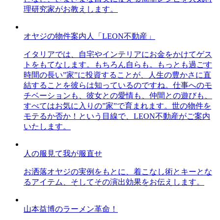
理研究家がお教えします。
オヤジの物件案内人「LEON不動産」
イタリアでは、自宅やインテリアにお金をかけてゲス
トをもてなします。もちろん自らも。もっとも過ごす
時間の長い”家”に投資することが、人生の豊かさに直
結することを彼らは知っているのですね。仕事へのモ
チベーションも、彼女との愛情も、仲間との遊びも、
すべてはお気に入りの”家”で育まれます。世の物件を
モテるか否か！という目線で、LEON不動産がご案内
いたします。
人の服見て我が服直せ
お洒落オヤジの実例をもとに、着こなし術とキーとな
るアイテム、そしてその演出効果をお伝えします。
山本益博のラーメン革命！