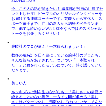
PEOPLE NOW
今、この人の話が聞きたい！ 編集部が独自の目線でセ
レクトした注目ピープルのオリジナルインタビューを
お届けする連載コーナーです。芸能人から文化人、ス
ポーツ選手まで、注目の新人から納得のベテランま
で、他では読めないWeb LEONならではのスペシャル
トークをお楽しみください！
腕時計のプロが選ぶ「一本取られました！」
数多の腕時計を日々目にしている腕時計のプロたち。
そんな彼らが魅了された、ついつい「一本取られ
た！」と膝を打ったモデルについて、熱く語っていた
だきます。
美しい人
ルッキズム批判を生みながらも、「美しさ」の需要は
絶えることのない現代。一方で世間が求める「美し
さ」はパターン化し、形骸化してはいないか、そんな