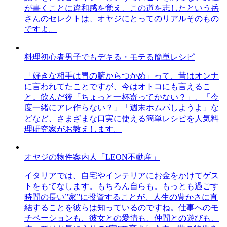
が書くことに違和感を覚え、この道を志したという岳
さんのセレクトは、オヤジにとってのリアルそのもの
ですよ。
料理初心者男子でもデキる・モテる簡単レシピ
「好きな相手は胃の腑からつかめ」って、昔はオンナ
に言われてたことですが、今はオトコにも言えるこ
と。飲んだ後「ちょっと一杯寄ってかない？」、「今
度一緒にアレ作らない？」「週末ホムパしようよ」な
どなど、さまざまな口実に使える簡単レシピを人気料
理研究家がお教えします。
オヤジの物件案内人「LEON不動産」
イタリアでは、自宅やインテリアにお金をかけてゲス
トをもてなします。もちろん自らも。もっとも過ごす
時間の長い”家”に投資することが、人生の豊かさに直
結することを彼らは知っているのですね。仕事へのモ
チベーションも、彼女との愛情も、仲間との遊びも、