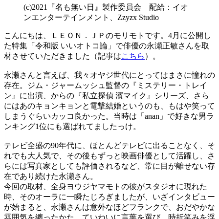
(c)2021『名も無い日』製作委員会 配給：イオ
ンエンターテインメント、Zzyzx Studio
こんにちは、ＬＥＯＮ．ＪＰのモリモトです。4月に公開し
た特集「令和版 いいオトコ論」で俳優の永瀬正敏さんを取
材させていただきました（記事は
こちら
）。
永瀬さんと言えば、我々オヤジ世代にとってはまさに憧れの
存在。ジム・ジャームッシュ監督の『ミステリー・トレイ
ン』に出演、からの『私立探偵 濱マイク』シリーズ、さら
にはあのキョンキョンと電撃結婚というのも、もはや笑って
しまうぐらいカッコ良かった。当時は「anan」で好きな男ラ
ンキング1位にも選ばれてましたっけ。
テレビ全盛の90年代に、ほとんどテレビに出ることなく、そ
れでも大人気で、その後もずっと映画俳優として活躍し、さ
らには写真家としても評価されるなど、常に目が離せない存
在であり続けた永瀬さん。
今回の取材、全身ヨウジヤマモトの彼がスタジオに現れた
時、そのオーラに一瞬たじろぎましたが、いざインタビュー
が始まると、永瀬さんは意外なほどフランクで、おだやかな
雰囲気を纏ったかた。ていねいに言葉を選び、時折笑みを浮