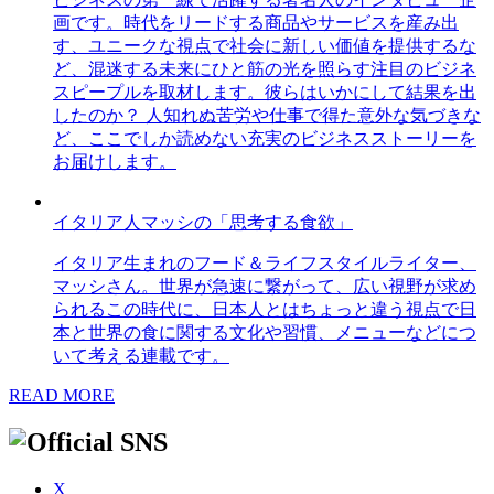
画です。時代をリードする商品やサービスを産み出
す、ユニークな視点で社会に新しい価値を提供するな
ど、混迷する未来にひと筋の光を照らす注目のビジネ
スピープルを取材します。彼らはいかにして結果を出
したのか？ 人知れぬ苦労や仕事で得た意外な気づきな
ど、ここでしか読めない充実のビジネスストーリーを
お届けします。
イタリア人マッシの「思考する食欲」
イタリア生まれのフード＆ライフスタイルライター、
マッシさん。世界が急速に繋がって、広い視野が求め
られるこの時代に、日本人とはちょっと違う視点で日
本と世界の食に関する文化や習慣、メニューなどにつ
いて考える連載です。
READ MORE
X