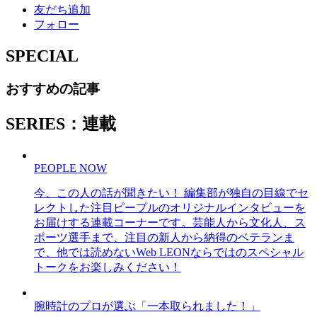
友だち追加
フォロー
SPECIAL
おすすめの記事
SERIES：連載
PEOPLE NOW
今、この人の話が聞きたい！ 編集部が独自の目線でセ
レクトした注目ピープルのオリジナルインタビューを
お届けする連載コーナーです。芸能人から文化人、ス
ポーツ選手まで、注目の新人から納得のベテランま
で、他では読めないWeb LEONならではのスペシャル
トークをお楽しみください！
腕時計のプロが選ぶ「一本取られました！」