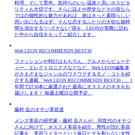
料理、そして景色。気持ちのいい温泉と高いホスピタ
リティも大切です。さらに設えや歴史などその宿なら
ではの個性的な魅力があれば、旅はきっと素晴らしい
思い出になるはず。そんな恋するふたりの大切な旅時
間を演出する“ハズさない”宿を、LEONが実際に訪れ
た中から自信をもってご紹介します。
Web LEON RECOMMENDS BEST30
ファッションや時計はもちろん、グルメからビューテ
ィー、エレクトロニクスなどなど、Web LEON編集者
がさまざまなジャンルのワクワクするモノ・コトを紹
介する連載「Web LEON RECOMMENDS BEST30」。1
年間で計30本に厳選された最高にオススメのネタをお
届けします！ 毎週土曜日公開予定。
藤村 岳のオヤジ美容道
メンズ美容の研究家・藤村 岳さんが、同世代のオヤジ
さんに向けて、オススメ美容を紹介。男性が読む美容
記事を、美容ライターという毎日ヒゲを剃らない女性