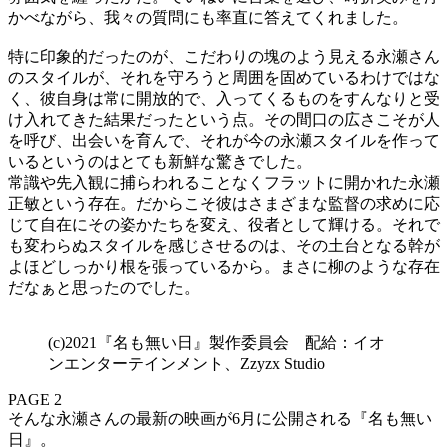
かべながら、我々の質問にも率直に答えてくれました。
特に印象的だったのが、こだわりの塊のよう見える永瀬さん
のスタイルが、それを守ろうと周囲を固めているわけではな
く、彼自身は常に開放的で、入ってくるものをすんなりと受
け入れてきた結果だったという点。その間口の広さこそが人
を呼び、出会いを育んで、それが今の永瀬スタイルを作って
いるというのはとても新鮮な驚きでした。
常識や先入観に捕らわれることなくフラットに開かれた永瀬
正敏という存在。だからこそ彼はさまざまな監督の求めに応
じて自在にその姿かたちを変え、役者として輝ける。それで
も変わらぬスタイルを感じさせるのは、その土台となる幹が
よほどしっかり根を張っているから。まさに柳のような存在
だなぁと思ったのでした。
(c)2021『名も無い日』製作委員会 配給：イオ
ンエンターテインメント、Zzyzx Studio
PAGE 2
そんな永瀬さんの最新の映画が6月に公開される『名も無い
日』。