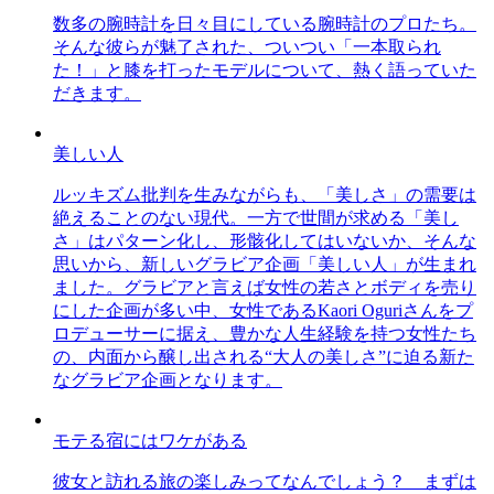
数多の腕時計を日々目にしている腕時計のプロたち。
そんな彼らが魅了された、ついつい「一本取られ
た！」と膝を打ったモデルについて、熱く語っていた
だきます。
美しい人
ルッキズム批判を生みながらも、「美しさ」の需要は
絶えることのない現代。一方で世間が求める「美し
さ」はパターン化し、形骸化してはいないか、そんな
思いから、新しいグラビア企画「美しい人」が生まれ
ました。グラビアと言えば女性の若さとボディを売り
にした企画が多い中、女性であるKaori Oguriさんをプ
ロデューサーに据え、豊かな人生経験を持つ女性たち
の、内面から醸し出される“大人の美しさ”に迫る新た
なグラビア企画となります。
モテる宿にはワケがある
彼女と訪れる旅の楽しみってなんでしょう？ まずは