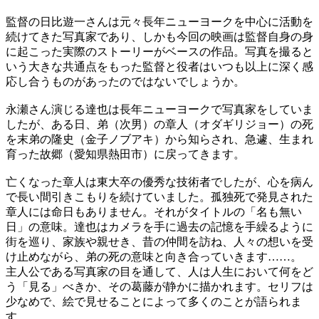
監督の日比遊一さんは元々長年ニューヨークを中心に活動を
続けてきた写真家であり、しかも今回の映画は監督自身の身
に起こった実際のストーリーがベースの作品。写真を撮ると
いう大きな共通点をもった監督と役者はいつも以上に深く感
応し合うものがあったのではないでしょうか。
永瀬さん演じる達也は長年ニューヨークで写真家をしていま
したが、ある日、弟（次男）の章人（オダギリジョー）の死
を末弟の隆史（金子ノブアキ）から知らされ、急遽、生まれ
育った故郷（愛知県熱田市）に戻ってきます。
亡くなった章人は東大卒の優秀な技術者でしたが、心を病ん
で長い間引きこもりを続けていました。孤独死で発見された
章人には命日もありません。それがタイトルの「名も無い
日」の意味。達也はカメラを手に過去の記憶を手繰るように
街を巡り、家族や親せき、昔の仲間を訪ね、人々の想いを受
け止めながら、弟の死の意味と向き合っていきます……。
主人公である写真家の目を通して、人は人生において何をど
う「見る」べきか、その葛藤が静かに描かれます。セリフは
少なめで、絵で見せることによって多くのことが語られま
す。