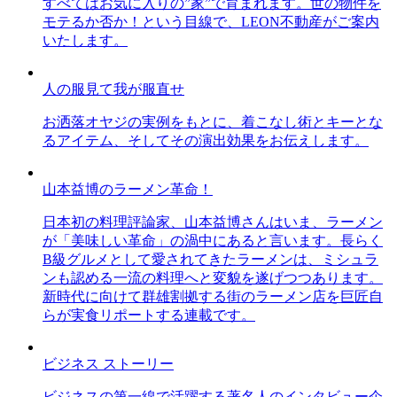
すべてはお気に入りの”家”で育まれます。世の物件を
モテるか否か！という目線で、LEON不動産がご案内
いたします。
人の服見て我が服直せ
お洒落オヤジの実例をもとに、着こなし術とキーとな
るアイテム、そしてその演出効果をお伝えします。
山本益博のラーメン革命！
日本初の料理評論家、山本益博さんはいま、ラーメン
が「美味しい革命」の渦中にあると言います。長らく
B級グルメとして愛されてきたラーメンは、ミシュラ
ンも認める一流の料理へと変貌を遂げつつあります。
新時代に向けて群雄割拠する街のラーメン店を巨匠自
らが実食リポートする連載です。
ビジネス ストーリー
ビジネスの第一線で活躍する著名人のインタビュー企