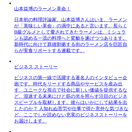
山本益博のラーメン革命！
日本初の料理評論家、山本益博さんはいま、ラーメン
が「美味しい革命」の渦中にあると言います。長らく
B級グルメとして愛されてきたラーメンは、ミシュラ
ンも認める一流の料理へと変貌を遂げつつあります。
新時代に向けて群雄割拠する街のラーメン店を巨匠自
らが実食リポートする連載です。
ビジネス ストーリー
ビジネスの第一線で活躍する著名人のインタビュー企
画です。時代をリードする商品やサービスを産み出
す、ユニークな視点で社会に新しい価値を提供するな
ど、混迷する未来にひと筋の光を照らす注目のビジネ
スピープルを取材します。彼らはいかにして結果を出
したのか？ 人知れぬ苦労や仕事で得た意外な気づきな
ど、ここでしか読めない充実のビジネスストーリーを
お届けします。