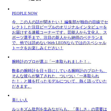
PEOPLE NOW
今、この人の話が聞きたい！ 編集部が独自の目線でセ
レクトした注目ピープルのオリジナルインタビューを
お届けする連載コーナーです。芸能人から文化人、ス
ポーツ選手まで、注目の新人から納得のベテランま
で、他では読めないWeb LEONならではのスペシャル
トークをお楽しみください！
腕時計のプロが選ぶ「一本取られました！」
数多の腕時計を日々目にしている腕時計のプロたち。
そんな彼らが魅了された、ついつい「一本取られ
た！」と膝を打ったモデルについて、熱く語っていた
だきます。
美しい人
ルッキズム批判を生みながらも、「美しさ」の需要は