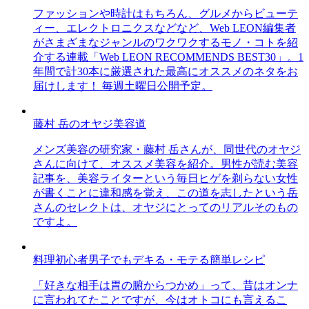
ファッションや時計はもちろん、グルメからビューテ
ィー、エレクトロニクスなどなど、Web LEON編集者
がさまざまなジャンルのワクワクするモノ・コトを紹
介する連載「Web LEON RECOMMENDS BEST30」。1
年間で計30本に厳選された最高にオススメのネタをお
届けします！ 毎週土曜日公開予定。
藤村 岳のオヤジ美容道
メンズ美容の研究家・藤村 岳さんが、同世代のオヤジ
さんに向けて、オススメ美容を紹介。男性が読む美容
記事を、美容ライターという毎日ヒゲを剃らない女性
が書くことに違和感を覚え、この道を志したという岳
さんのセレクトは、オヤジにとってのリアルそのもの
ですよ。
料理初心者男子でもデキる・モテる簡単レシピ
「好きな相手は胃の腑からつかめ」って、昔はオンナ
に言われてたことですが、今はオトコにも言えるこ