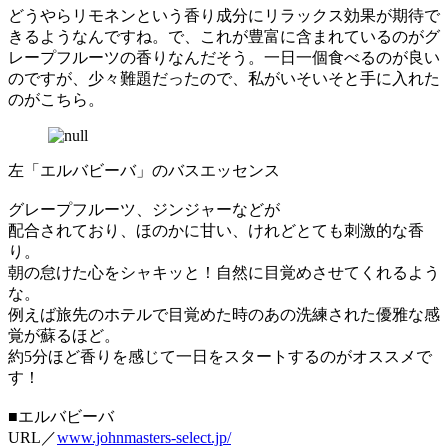
どうやらリモネンという香り成分にリラックス効果が期待で
きるようなんですね。で、これが豊富に含まれているのがグ
レープフルーツの香りなんだそう。一日一個食べるのが良い
のですが、少々難題だったので、私がいそいそと手に入れた
のがこちら。
左「エルバビーバ」のバスエッセンス
グレープフルーツ、ジンジャーなどが
配合されており、ほのかに甘い、けれどとても刺激的な香
り。
朝の怠けた心をシャキッと！自然に目覚めさせてくれるよう
な。
例えば旅先のホテルで目覚めた時のあの洗練された優雅な感
覚が蘇るほど。
約5分ほど香りを感じて一日をスタートするのがオススメで
す！
■エルバビーバ
URL／
www.johnmasters-select.jp/