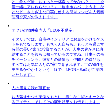
と。飲んだ後「ちょっと一杯寄ってかない？」、「今
度一緒にアレ作らない？」「週末ホムパしようよ」な
どなど、さまざまな口実に使える簡単レシピを人気料
理研究家がお教えします。
オヤジの物件案内人「LEON不動産」
イタリアでは、自宅やインテリアにお金をかけてゲス
トをもてなします。もちろん自らも。もっとも過ごす
時間の長い”家”に投資することが、人生の豊かさに直
結することを彼らは知っているのですね。仕事へのモ
チベーションも、彼女との愛情も、仲間との遊びも、
すべてはお気に入りの”家”で育まれます。世の物件を
モテるか否か！という目線で、LEON不動産がご案内
いたします。
人の服見て我が服直せ
お洒落オヤジの実例をもとに、着こなし術とキーとな
るアイテム、そしてその演出効果をお伝えします。