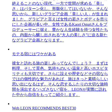
絶えることのない現代。一方で世間が求める「美し
さ」はパターン化し、形骸化してはいないか、そんな
思いから、新しいグラビア企画「美しい人」が生まれ
ました。グラビアと言えば女性の若さとボディを売り
にした企画が多い中、女性であるKaori Oguriさんをプ
ロデューサーに据え、豊かな人生経験を持つ女性たち
の、内面から醸し出される“大人の美しさ”に迫る新た
なグラビア企画となります。
モテる宿にはワケがある
彼女と訪れる旅の楽しみってなんでしょう？ まずは
料理、そして景色。気持ちのいい温泉と高いホスピタ
リティも大切です。さらに設えや歴史などその宿なら
ではの個性的な魅力があれば、旅はきっと素晴らしい
思い出になるはず。そんな恋するふたりの大切な旅時
間を演出する“ハズさない”宿を、LEONが実際に訪れ
た中から自信をもってご紹介します。
Web LEON RECOMMENDS BEST30