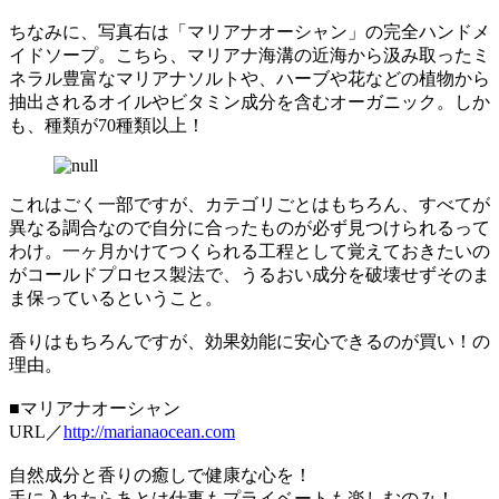
ちなみに、写真右は「マリアナオーシャン」の完全ハンドメ
イドソープ。こちら、マリアナ海溝の近海から汲み取ったミ
ネラル豊富なマリアナソルトや、ハーブや花などの植物から
抽出されるオイルやビタミン成分を含むオーガニック。しか
も、種類が70種類以上！
これはごく一部ですが、カテゴリごとはもちろん、すべてが
異なる調合なので自分に合ったものが必ず見つけられるって
わけ。一ヶ月かけてつくられる工程として覚えておきたいの
がコールドプロセス製法で、うるおい成分を破壊せずそのま
ま保っているということ。
香りはもちろんですが、効果効能に安心できるのが買い！の
理由。
■マリアナオーシャン
URL／
http://marianaocean.com
自然成分と香りの癒しで健康な心を！
手に入れたらあとは仕事もプライベートも楽しむのみ！