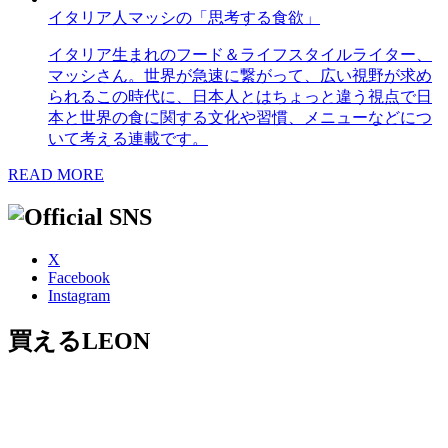
イタリア人マッシの「思考する食欲」
イタリア生まれのフード＆ライフスタイルライター、
マッシさん。世界が急速に繋がって、広い視野が求め
られるこの時代に、日本人とはちょっと違う視点で日
本と世界の食に関する文化や習慣、メニューなどにつ
いて考える連載です。
READ MORE
X
Facebook
Instagram
買えるLEON