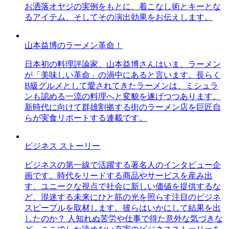
お洒落オヤジの実例をもとに、着こなし術とキーとな
るアイテム、そしてその演出効果をお伝えします。
山本益博のラーメン革命！
日本初の料理評論家、山本益博さんはいま、ラーメン
が「美味しい革命」の渦中にあると言います。長らく
B級グルメとして愛されてきたラーメンは、ミシュラ
ンも認める一流の料理へと変貌を遂げつつあります。
新時代に向けて群雄割拠する街のラーメン店を巨匠自
らが実食リポートする連載です。
ビジネス ストーリー
ビジネスの第一線で活躍する著名人のインタビュー企
画です。時代をリードする商品やサービスを産み出
す、ユニークな視点で社会に新しい価値を提供するな
ど、混迷する未来にひと筋の光を照らす注目のビジネ
スピープルを取材します。彼らはいかにして結果を出
したのか？ 人知れぬ苦労や仕事で得た意外な気づきな