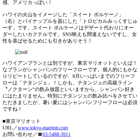
感、アメリカっぽい！
ハワイの火山をイメージした「スイート ボルケーノ」
（右）とパイナップルを器にした「トロピカルみっくすじゅ
ーす」です。スイート ボルケーノはデザート代わりにオー
ダーしたいカクテルです。SNS映えも間違えないですし、女
性を喜ばせるためにも引きがありそう！
ハワイアンプランとは別ですが、東京マリオットといえば！
なプランがシャンパンのフリーフローです。個人的にもかな
りリピートしているのですが、8月いっぱいまでのフリーフ
ローは「テタンジェ」！しかも、テタンジェの高級ライン
〝ノクターン“の飲み放題といいますから、シャンパン好き
にはたまりません。特別にテタンジェの飲み比べをさせてい
ただきましたが、暑い夏にはシャンパンフリーフローは必須
ですね！
■東京マリオット
URL／
www.tokyo-marriott.com
お問い合わせ／☎
03-5488-3911