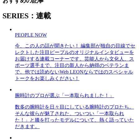
おすすめの記事
SERIES：連載
PEOPLE NOW
今、この人の話が聞きたい！ 編集部が独自の目線でセ
レクトした注目ピープルのオリジナルインタビューを
お届けする連載コーナーです。芸能人から文化人、ス
ポーツ選手まで、注目の新人から納得のベテランま
で、他では読めないWeb LEONならではのスペシャル
トークをお楽しみください！
腕時計のプロが選ぶ「一本取られました！」
数多の腕時計を日々目にしている腕時計のプロたち。
そんな彼らが魅了された、ついつい「一本取られ
た！」と膝を打ったモデルについて、熱く語っていた
だきます。