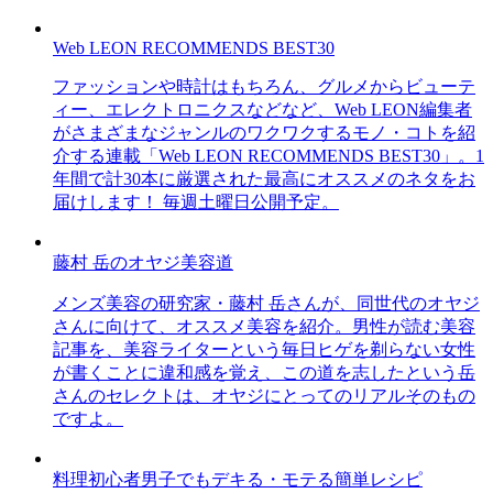
Web LEON RECOMMENDS BEST30
ファッションや時計はもちろん、グルメからビューテ
ィー、エレクトロニクスなどなど、Web LEON編集者
がさまざまなジャンルのワクワクするモノ・コトを紹
介する連載「Web LEON RECOMMENDS BEST30」。1
年間で計30本に厳選された最高にオススメのネタをお
届けします！ 毎週土曜日公開予定。
藤村 岳のオヤジ美容道
メンズ美容の研究家・藤村 岳さんが、同世代のオヤジ
さんに向けて、オススメ美容を紹介。男性が読む美容
記事を、美容ライターという毎日ヒゲを剃らない女性
が書くことに違和感を覚え、この道を志したという岳
さんのセレクトは、オヤジにとってのリアルそのもの
ですよ。
料理初心者男子でもデキる・モテる簡単レシピ