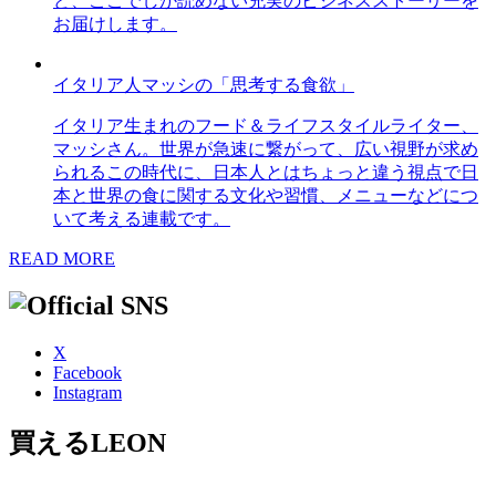
ど、ここでしか読めない充実のビジネスストーリーを
お届けします。
イタリア人マッシの「思考する食欲」
イタリア生まれのフード＆ライフスタイルライター、
マッシさん。世界が急速に繋がって、広い視野が求め
られるこの時代に、日本人とはちょっと違う視点で日
本と世界の食に関する文化や習慣、メニューなどにつ
いて考える連載です。
READ MORE
X
Facebook
Instagram
買えるLEON