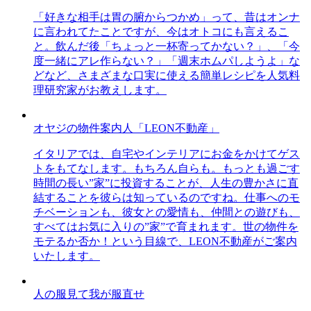
「好きな相手は胃の腑からつかめ」って、昔はオンナ
に言われてたことですが、今はオトコにも言えるこ
と。飲んだ後「ちょっと一杯寄ってかない？」、「今
度一緒にアレ作らない？」「週末ホムパしようよ」な
どなど、さまざまな口実に使える簡単レシピを人気料
理研究家がお教えします。
オヤジの物件案内人「LEON不動産」
イタリアでは、自宅やインテリアにお金をかけてゲス
トをもてなします。もちろん自らも。もっとも過ごす
時間の長い”家”に投資することが、人生の豊かさに直
結することを彼らは知っているのですね。仕事へのモ
チベーションも、彼女との愛情も、仲間との遊びも、
すべてはお気に入りの”家”で育まれます。世の物件を
モテるか否か！という目線で、LEON不動産がご案内
いたします。
人の服見て我が服直せ