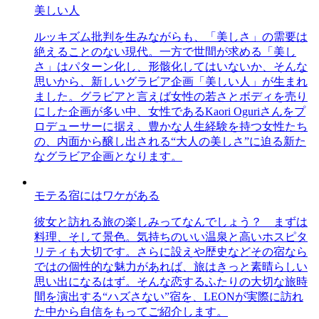
美しい人
ルッキズム批判を生みながらも、「美しさ」の需要は
絶えることのない現代。一方で世間が求める「美し
さ」はパターン化し、形骸化してはいないか、そんな
思いから、新しいグラビア企画「美しい人」が生まれ
ました。グラビアと言えば女性の若さとボディを売り
にした企画が多い中、女性であるKaori Oguriさんをプ
ロデューサーに据え、豊かな人生経験を持つ女性たち
の、内面から醸し出される“大人の美しさ”に迫る新た
なグラビア企画となります。
モテる宿にはワケがある
彼女と訪れる旅の楽しみってなんでしょう？ まずは
料理、そして景色。気持ちのいい温泉と高いホスピタ
リティも大切です。さらに設えや歴史などその宿なら
ではの個性的な魅力があれば、旅はきっと素晴らしい
思い出になるはず。そんな恋するふたりの大切な旅時
間を演出する“ハズさない”宿を、LEONが実際に訪れ
た中から自信をもってご紹介します。