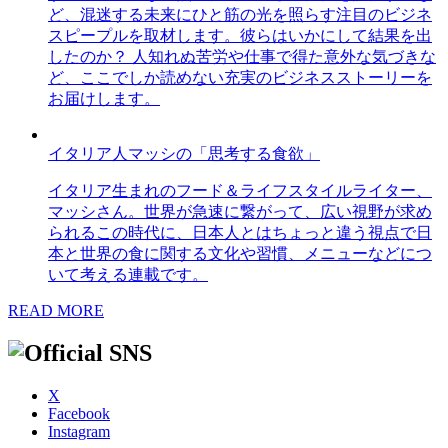
ど、混迷する未来にひと筋の光を照らす注目のビジネ
スピープルを取材します。彼らはいかにして結果を出
したのか？ 人知れぬ苦労や仕事で得た意外な気づきな
ど、ここでしか読めない充実のビジネスストーリーを
お届けします。
イタリア人マッシの「思考する食欲」
イタリア生まれのフード＆ライフスタイルライター、
マッシさん。世界が急速に繋がって、広い視野が求め
られるこの時代に、日本人とはちょっと違う視点で日
本と世界の食に関する文化や習慣、メニューなどにつ
いて考える連載です。
READ MORE
X
Facebook
Instagram