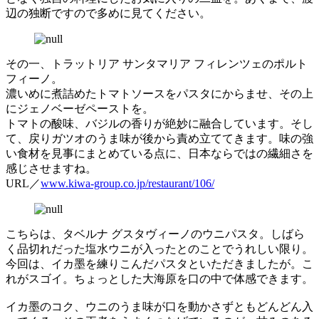
辺の独断ですので多めに見てください。
その一、トラットリア サンタマリア フィレンツェのポルト
フィーノ。
濃いめに煮詰めたトマトソースをパスタにからませ、その上
にジェノベーゼペーストを。
トマトの酸味、バジルの香りが絶妙に融合しています。そし
て、戻りガツオのうま味が後から責め立ててきます。味の強
い食材を見事にまとめている点に、日本ならではの繊細さを
感じさせますね。
URL／
www.kiwa-group.co.jp/restaurant/106/
こちらは、タベルナ グスタヴィーノのウニパスタ。しばら
く品切れだった塩水ウニが入ったとのことでうれしい限り。
今回は、イカ墨を練りこんだパスタといただきましたが。こ
れがスゴイ。ちょっとした大海原を口の中で体感できます。
イカ墨のコク、ウニのうま味が口を動かさずともどんどん入