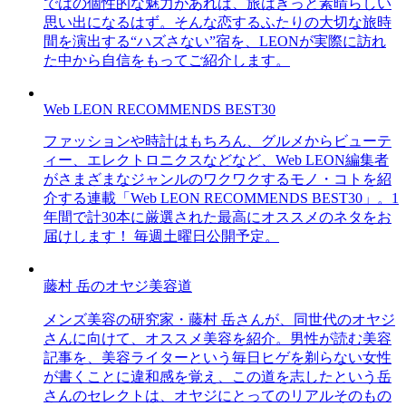
ではの個性的な魅力があれば、旅はきっと素晴らしい
思い出になるはず。そんな恋するふたりの大切な旅時
間を演出する“ハズさない”宿を、LEONが実際に訪れ
た中から自信をもってご紹介します。
Web LEON RECOMMENDS BEST30
ファッションや時計はもちろん、グルメからビューテ
ィー、エレクトロニクスなどなど、Web LEON編集者
がさまざまなジャンルのワクワクするモノ・コトを紹
介する連載「Web LEON RECOMMENDS BEST30」。1
年間で計30本に厳選された最高にオススメのネタをお
届けします！ 毎週土曜日公開予定。
藤村 岳のオヤジ美容道
メンズ美容の研究家・藤村 岳さんが、同世代のオヤジ
さんに向けて、オススメ美容を紹介。男性が読む美容
記事を、美容ライターという毎日ヒゲを剃らない女性
が書くことに違和感を覚え、この道を志したという岳
さんのセレクトは、オヤジにとってのリアルそのもの