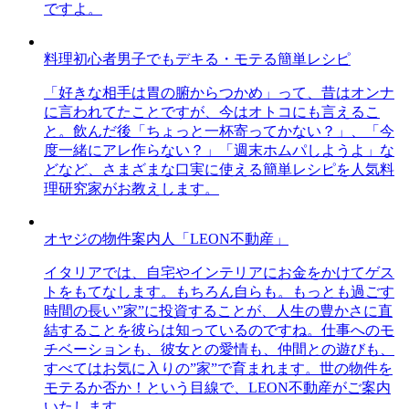
ですよ。
料理初心者男子でもデキる・モテる簡単レシピ
「好きな相手は胃の腑からつかめ」って、昔はオンナ
に言われてたことですが、今はオトコにも言えるこ
と。飲んだ後「ちょっと一杯寄ってかない？」、「今
度一緒にアレ作らない？」「週末ホムパしようよ」な
どなど、さまざまな口実に使える簡単レシピを人気料
理研究家がお教えします。
オヤジの物件案内人「LEON不動産」
イタリアでは、自宅やインテリアにお金をかけてゲス
トをもてなします。もちろん自らも。もっとも過ごす
時間の長い”家”に投資することが、人生の豊かさに直
結することを彼らは知っているのですね。仕事へのモ
チベーションも、彼女との愛情も、仲間との遊びも、
すべてはお気に入りの”家”で育まれます。世の物件を
モテるか否か！という目線で、LEON不動産がご案内
いたします。