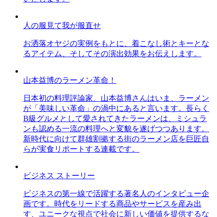
人の服見て我が服直せ
お洒落オヤジの実例をもとに、着こなし術とキーとな
るアイテム、そしてその演出効果をお伝えします。
山本益博のラーメン革命！
日本初の料理評論家、山本益博さんはいま、ラーメン
が「美味しい革命」の渦中にあると言います。長らく
B級グルメとして愛されてきたラーメンは、ミシュラ
ンも認める一流の料理へと変貌を遂げつつあります。
新時代に向けて群雄割拠する街のラーメン店を巨匠自
らが実食リポートする連載です。
ビジネス ストーリー
ビジネスの第一線で活躍する著名人のインタビュー企
画です。時代をリードする商品やサービスを産み出
す、ユニークな視点で社会に新しい価値を提供するな