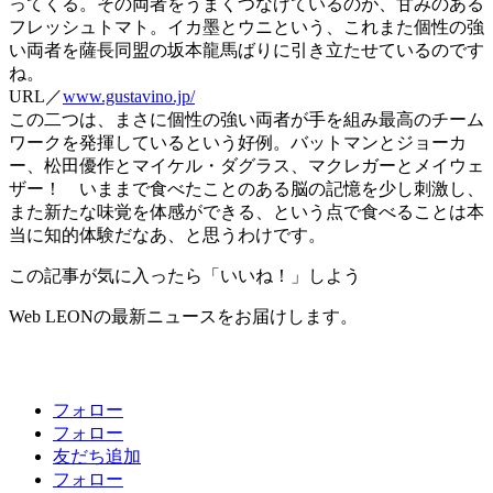
ってくる。その両者をうまくつなげているのが、甘みのある
フレッシュトマト。イカ墨とウニという、これまた個性の強
い両者を薩長同盟の坂本龍馬ばりに引き立たせているのです
ね。
URL／
www.gustavino.jp/
この二つは、まさに個性の強い両者が手を組み最高のチーム
ワークを発揮しているという好例。バットマンとジョーカ
ー、松田優作とマイケル・ダグラス、マクレガーとメイウェ
ザー！ いままで食べたことのある脳の記憶を少し刺激し、
また新たな味覚を体感ができる、という点で食べることは本
当に知的体験だなあ、と思うわけです。
この記事が気に入ったら「いいね！」しよう
Web LEONの最新ニュースをお届けします。
フォロー
フォロー
友だち追加
フォロー