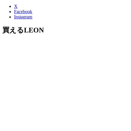
X
Facebook
Instagram
買えるLEON