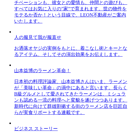
チベーションも、彼女との愛情も、仲間との遊びも、
すべてはお気に入りの”家”で育まれます。世の物件を
モテるか否か！という目線で、LEON不動産がご案内
いたします。
人の服見て我が服直せ
お洒落オヤジの実例をもとに、着こなし術とキーとな
るアイテム、そしてその演出効果をお伝えします。
山本益博のラーメン革命！
日本初の料理評論家、山本益博さんはいま、ラーメン
が「美味しい革命」の渦中にあると言います。長らく
B級グルメとして愛されてきたラーメンは、ミシュラ
ンも認める一流の料理へと変貌を遂げつつあります。
新時代に向けて群雄割拠する街のラーメン店を巨匠自
らが実食リポートする連載です。
ビジネス ストーリー