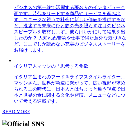
ビジネスの第一線で活躍する著名人のインタビュー企
画です。時代をリードする商品やサービスを産み出
す、ユニークな視点で社会に新しい価値を提供するな
ど、混迷する未来にひと筋の光を照らす注目のビジネ
スピープルを取材します。彼らはいかにして結果を出
したのか？ 人知れぬ苦労や仕事で得た意外な気づきな
ど、ここでしか読めない充実のビジネスストーリーを
お届けします。
イタリア人マッシの「思考する食欲」
イタリア生まれのフード＆ライフスタイルライター、
マッシさん。世界が急速に繋がって、広い視野が求め
られるこの時代に、日本人とはちょっと違う視点で日
本と世界の食に関する文化や習慣、メニューなどにつ
いて考える連載です。
READ MORE