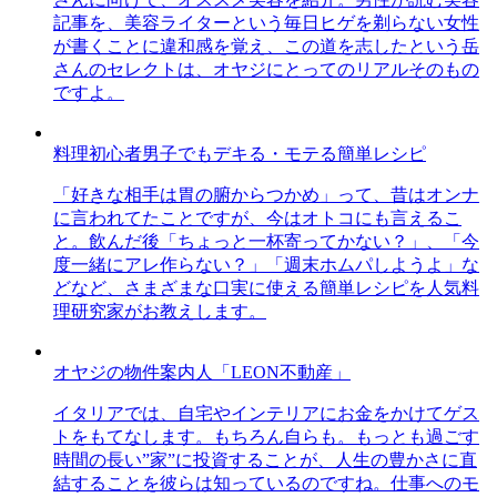
記事を、美容ライターという毎日ヒゲを剃らない女性
が書くことに違和感を覚え、この道を志したという岳
さんのセレクトは、オヤジにとってのリアルそのもの
ですよ。
料理初心者男子でもデキる・モテる簡単レシピ
「好きな相手は胃の腑からつかめ」って、昔はオンナ
に言われてたことですが、今はオトコにも言えるこ
と。飲んだ後「ちょっと一杯寄ってかない？」、「今
度一緒にアレ作らない？」「週末ホムパしようよ」な
どなど、さまざまな口実に使える簡単レシピを人気料
理研究家がお教えします。
オヤジの物件案内人「LEON不動産」
イタリアでは、自宅やインテリアにお金をかけてゲス
トをもてなします。もちろん自らも。もっとも過ごす
時間の長い”家”に投資することが、人生の豊かさに直
結することを彼らは知っているのですね。仕事へのモ