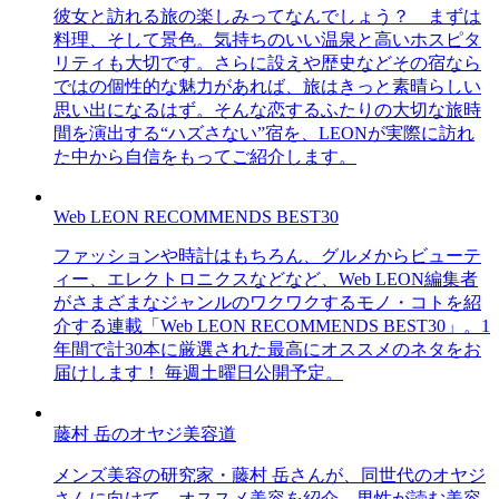
彼女と訪れる旅の楽しみってなんでしょう？ まずは
料理、そして景色。気持ちのいい温泉と高いホスピタ
リティも大切です。さらに設えや歴史などその宿なら
ではの個性的な魅力があれば、旅はきっと素晴らしい
思い出になるはず。そんな恋するふたりの大切な旅時
間を演出する“ハズさない”宿を、LEONが実際に訪れ
た中から自信をもってご紹介します。
Web LEON RECOMMENDS BEST30
ファッションや時計はもちろん、グルメからビューテ
ィー、エレクトロニクスなどなど、Web LEON編集者
がさまざまなジャンルのワクワクするモノ・コトを紹
介する連載「Web LEON RECOMMENDS BEST30」。1
年間で計30本に厳選された最高にオススメのネタをお
届けします！ 毎週土曜日公開予定。
藤村 岳のオヤジ美容道
メンズ美容の研究家・藤村 岳さんが、同世代のオヤジ
さんに向けて、オススメ美容を紹介。男性が読む美容