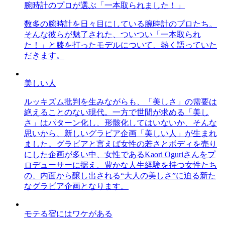
腕時計のプロが選ぶ「一本取られました！」
数多の腕時計を日々目にしている腕時計のプロたち。
そんな彼らが魅了された、ついつい「一本取られ
た！」と膝を打ったモデルについて、熱く語っていた
だきます。
美しい人
ルッキズム批判を生みながらも、「美しさ」の需要は
絶えることのない現代。一方で世間が求める「美し
さ」はパターン化し、形骸化してはいないか、そんな
思いから、新しいグラビア企画「美しい人」が生まれ
ました。グラビアと言えば女性の若さとボディを売り
にした企画が多い中、女性であるKaori Oguriさんをプ
ロデューサーに据え、豊かな人生経験を持つ女性たち
の、内面から醸し出される“大人の美しさ”に迫る新た
なグラビア企画となります。
モテる宿にはワケがある