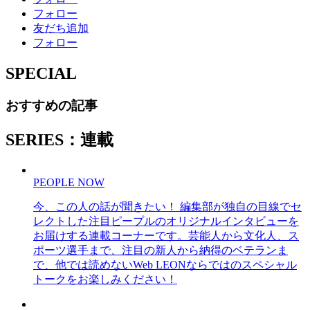
フォロー
友だち追加
フォロー
SPECIAL
おすすめの記事
SERIES：連載
PEOPLE NOW
今、この人の話が聞きたい！ 編集部が独自の目線でセ
レクトした注目ピープルのオリジナルインタビューを
お届けする連載コーナーです。芸能人から文化人、ス
ポーツ選手まで、注目の新人から納得のベテランま
で、他では読めないWeb LEONならではのスペシャル
トークをお楽しみください！