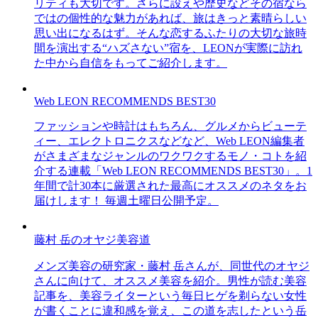
リティも大切です。さらに設えや歴史などその宿なら
ではの個性的な魅力があれば、旅はきっと素晴らしい
思い出になるはず。そんな恋するふたりの大切な旅時
間を演出する“ハズさない”宿を、LEONが実際に訪れ
た中から自信をもってご紹介します。
Web LEON RECOMMENDS BEST30
ファッションや時計はもちろん、グルメからビューテ
ィー、エレクトロニクスなどなど、Web LEON編集者
がさまざまなジャンルのワクワクするモノ・コトを紹
介する連載「Web LEON RECOMMENDS BEST30」。1
年間で計30本に厳選された最高にオススメのネタをお
届けします！ 毎週土曜日公開予定。
藤村 岳のオヤジ美容道
メンズ美容の研究家・藤村 岳さんが、同世代のオヤジ
さんに向けて、オススメ美容を紹介。男性が読む美容
記事を、美容ライターという毎日ヒゲを剃らない女性
が書くことに違和感を覚え、この道を志したという岳