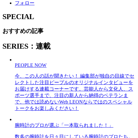
フォロー
SPECIAL
おすすめの記事
SERIES：連載
PEOPLE NOW
今、この人の話が聞きたい！ 編集部が独自の目線でセ
レクトした注目ピープルのオリジナルインタビューを
お届けする連載コーナーです。芸能人から文化人、ス
ポーツ選手まで、注目の新人から納得のベテランま
で、他では読めないWeb LEONならではのスペシャル
トークをお楽しみください！
腕時計のプロが選ぶ「一本取られました！」
数多の腕時計を日々目にしている腕時計のプロたち。