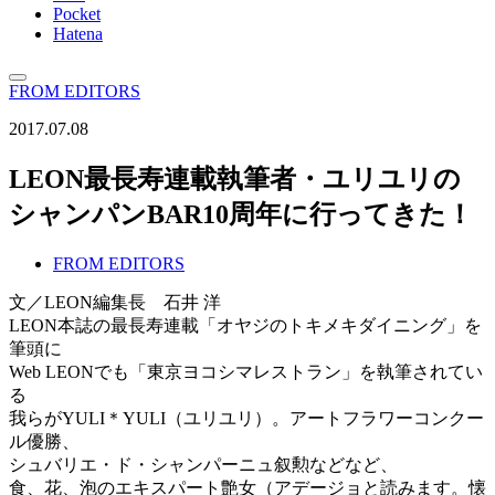
Pocket
Hatena
FROM EDITORS
2017.07.08
LEON最長寿連載執筆者・ユリユリの
シャンパンBAR10周年に行ってきた！
FROM EDITORS
文／LEON編集長 石井 洋
LEON本誌の最長寿連載「オヤジのトキメキダイニング」を
筆頭に
Web LEONでも「東京ヨコシマレストラン」を執筆されてい
る
我らがYULI＊YULI（ユリユリ）。アートフラワーコンクー
ル優勝、
シュバリエ・ド・シャンパーニュ叙勲などなど、
食、花、泡のエキスパート艶女（アデージョと読みます。懐