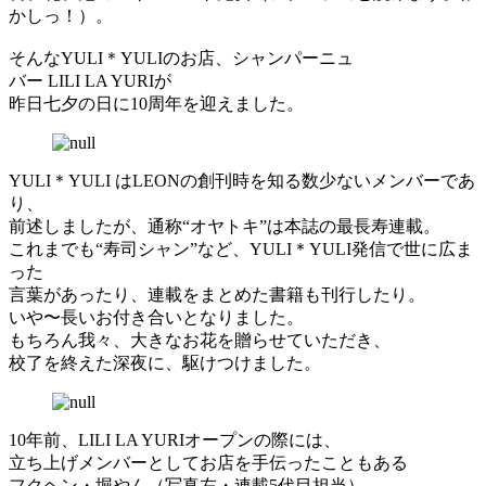
かしっ！）。
そんなYULI＊YULIのお店、シャンパーニュ
バー LILI LA YURIが
昨日七夕の日に10周年を迎えました。
YULI＊YULI はLEONの創刊時を知る数少ないメンバーであ
り、
前述しましたが、通称“オヤトキ”は本誌の最長寿連載。
これまでも“寿司シャン”など、YULI＊YULI発信で世に広ま
った
言葉があったり、連載をまとめた書籍も刊行したり。
いや〜長いお付き合いとなりました。
もちろん我々、大きなお花を贈らせていただき、
校了を終えた深夜に、駆けつけました。
10年前、LILI LA YURIオープンの際には、
立ち上げメンバーとしてお店を手伝ったこともある
フクヘン・堀やん（写真左・連載5代目担当）、