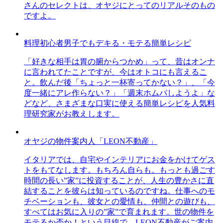
さんのセレクトは、オヤジにとってのリアルそのもの
ですよ。
料理初心者男子でもデキる・モテる簡単レシピ
「好きな相手は胃の腑からつかめ」って、昔はオンナ
に言われてたことですが、今はオトコにも言えるこ
と。飲んだ後「ちょっと一杯寄ってかない？」、「今
度一緒にアレ作らない？」「週末ホムパしようよ」な
どなど、さまざまな口実に使える簡単レシピを人気料
理研究家がお教えします。
オヤジの物件案内人「LEON不動産」
イタリアでは、自宅やインテリアにお金をかけてゲス
トをもてなします。もちろん自らも。もっとも過ごす
時間の長い”家”に投資することが、人生の豊かさに直
結することを彼らは知っているのですね。仕事へのモ
チベーションも、彼女との愛情も、仲間との遊びも、
すべてはお気に入りの”家”で育まれます。世の物件を
モテるか否か！という目線で、LEON不動産がご案内