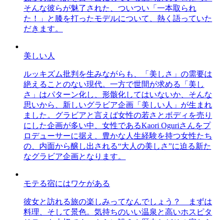
そんな彼らが魅了された、ついつい「一本取られ
た！」と膝を打ったモデルについて、熱く語っていた
だきます。
美しい人
ルッキズム批判を生みながらも、「美しさ」の需要は
絶えることのない現代。一方で世間が求める「美し
さ」はパターン化し、形骸化してはいないか、そんな
思いから、新しいグラビア企画「美しい人」が生まれ
ました。グラビアと言えば女性の若さとボディを売り
にした企画が多い中、女性であるKaori Oguriさんをプ
ロデューサーに据え、豊かな人生経験を持つ女性たち
の、内面から醸し出される“大人の美しさ”に迫る新た
なグラビア企画となります。
モテる宿にはワケがある
彼女と訪れる旅の楽しみってなんでしょう？ まずは
料理、そして景色。気持ちのいい温泉と高いホスピタ