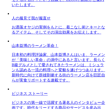
いたします。
人の服見て我が服直せ
お洒落オヤジの実例をもとに、着こなし術とキーとな
るアイテム、そしてその演出効果をお伝えします。
山本益博のラーメン革命！
日本初の料理評論家、山本益博さんはいま、ラーメン
が「美味しい革命」の渦中にあると言います。長らく
B級グルメとして愛されてきたラーメンは、ミシュラ
ンも認める一流の料理へと変貌を遂げつつあります。
新時代に向けて群雄割拠する街のラーメン店を巨匠自
らが実食リポートする連載です。
ビジネス ストーリー
ビジネスの第一線で活躍する著名人のインタビュー企
画です。時代をリードする商品やサービスを産み出