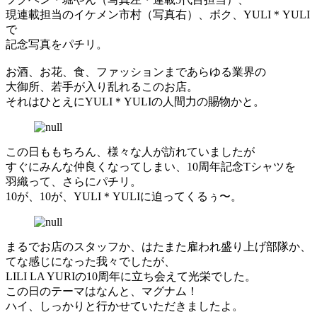
現連載担当のイケメン市村（写真右）、ボク、YULI＊YULI
で
記念写真をパチリ。
お酒、お花、食、ファッションまであらゆる業界の
大御所、若手が入り乱れるこのお店。
それはひとえにYULI＊YULIの人間力の賜物かと。
この日ももちろん、様々な人が訪れていましたが
すぐにみんな仲良くなってしまい、10周年記念Tシャツを
羽織って、さらにパチリ。
10が、10が、YULI＊YULIに迫ってくるぅ〜。
まるでお店のスタッフか、はたまた雇われ盛り上げ部隊か、
てな感じになった我々でしたが、
LILI LA YURIの10周年に立ち会えて光栄でした。
この日のテーマはなんと、マグナム！
ハイ、しっかりと行かせていただきましたよ。