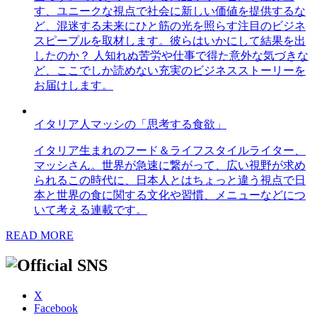
す、ユニークな視点で社会に新しい価値を提供するな
ど、混迷する未来にひと筋の光を照らす注目のビジネ
スピープルを取材します。彼らはいかにして結果を出
したのか？ 人知れぬ苦労や仕事で得た意外な気づきな
ど、ここでしか読めない充実のビジネスストーリーを
お届けします。
イタリア人マッシの「思考する食欲」
イタリア生まれのフード＆ライフスタイルライター、
マッシさん。世界が急速に繋がって、広い視野が求め
られるこの時代に、日本人とはちょっと違う視点で日
本と世界の食に関する文化や習慣、メニューなどにつ
いて考える連載です。
READ MORE
X
Facebook