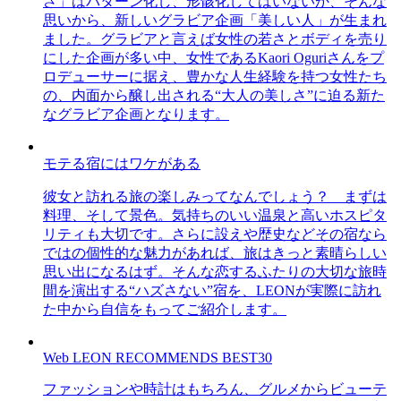
さ」はパターン化し、形骸化してはいないか、そんな
思いから、新しいグラビア企画「美しい人」が生まれ
ました。グラビアと言えば女性の若さとボディを売り
にした企画が多い中、女性であるKaori Oguriさんをプ
ロデューサーに据え、豊かな人生経験を持つ女性たち
の、内面から醸し出される“大人の美しさ”に迫る新た
なグラビア企画となります。
モテる宿にはワケがある
彼女と訪れる旅の楽しみってなんでしょう？ まずは
料理、そして景色。気持ちのいい温泉と高いホスピタ
リティも大切です。さらに設えや歴史などその宿なら
ではの個性的な魅力があれば、旅はきっと素晴らしい
思い出になるはず。そんな恋するふたりの大切な旅時
間を演出する“ハズさない”宿を、LEONが実際に訪れ
た中から自信をもってご紹介します。
Web LEON RECOMMENDS BEST30
ファッションや時計はもちろん、グルメからビューテ