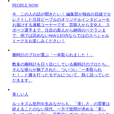
PEOPLE NOW
今、この人の話が聞きたい！ 編集部が独自の目線でセ
レクトした注目ピープルのオリジナルインタビューを
お届けする連載コーナーです。芸能人から文化人、ス
ポーツ選手まで、注目の新人から納得のベテランま
で、他では読めないWeb LEONならではのスペシャル
トークをお楽しみください！
腕時計のプロが選ぶ「一本取られました！」
数多の腕時計を日々目にしている腕時計のプロたち。
そんな彼らが魅了された、ついつい「一本取られ
た！」と膝を打ったモデルについて、熱く語っていた
だきます。
美しい人
ルッキズム批判を生みながらも、「美しさ」の需要は
絶えることのない現代。一方で世間が求める「美し