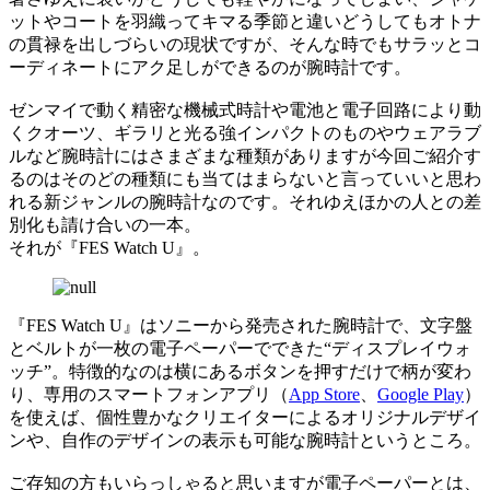
ットやコートを羽織ってキマる季節と違いどうしてもオトナ
の貫禄を出しづらいの現状ですが、そんな時でもサラッとコ
ーディネートにアク足しができるのが腕時計です。
ゼンマイで動く精密な機械式時計や電池と電子回路により動
くクオーツ、ギラリと光る強インパクトのものやウェアラブ
ルなど腕時計にはさまざまな種類がありますが今回ご紹介す
るのはそのどの種類にも当てはまらないと言っていいと思わ
れる新ジャンルの腕時計なのです。それゆえほかの人との差
別化も請け合いの一本。
それが『FES Watch U』。
『FES Watch U』はソニーから発売された腕時計で、文字盤
とベルトが一枚の電子ペーパーでできた“ディスプレイウォ
ッチ”。特徴的なのは横にあるボタンを押すだけで柄が変わ
り、専用のスマートフォンアプリ（
App Store
、
Google Play
）
を使えば、個性豊かなクリエイターによるオリジナルデザイ
ンや、自作のデザインの表示も可能な腕時計というところ。
ご存知の方もいらっしゃると思いますが電子ペーパーとは、