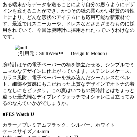
ある端末からデータを送ることにより自分の思うようにデザ
インを変えることができ、かつその紙の柔らかい材質の特性
上により、どんな形状のアイテムにも応用可能な新素材で
す。最近ではスニーカーや、ドレスなどさまざまなものに採
用されていて、今回は腕時計に採用されたっていうわけなの
です。
（引用元：ShiftWear™ — Design In Motion）
腕時計はその電子ペーパーの柄を際立たせる、シンプルでミ
ニマルなデザインに仕上がっています。ステンレスケース、
ガラス風防、電子ペーパーを挟み込んだシームレスなベル
ト、細部や質感にもこだわった上質なデザインでオトナの着
こなしにもピッタリ。この夏はいつもの腕時計とはちょっと
違った最先端なディプレイウォッチでオシャレに目立ってみ
るのなんていかがでしょうか。
■FES Watch U
カラー／プレミアムブラック、シルバー、ホワイト
ケースサイズ／43mm