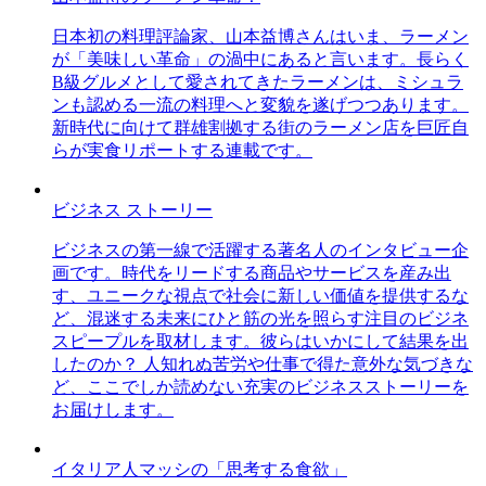
日本初の料理評論家、山本益博さんはいま、ラーメン
が「美味しい革命」の渦中にあると言います。長らく
B級グルメとして愛されてきたラーメンは、ミシュラ
ンも認める一流の料理へと変貌を遂げつつあります。
新時代に向けて群雄割拠する街のラーメン店を巨匠自
らが実食リポートする連載です。
ビジネス ストーリー
ビジネスの第一線で活躍する著名人のインタビュー企
画です。時代をリードする商品やサービスを産み出
す、ユニークな視点で社会に新しい価値を提供するな
ど、混迷する未来にひと筋の光を照らす注目のビジネ
スピープルを取材します。彼らはいかにして結果を出
したのか？ 人知れぬ苦労や仕事で得た意外な気づきな
ど、ここでしか読めない充実のビジネスストーリーを
お届けします。
イタリア人マッシの「思考する食欲」