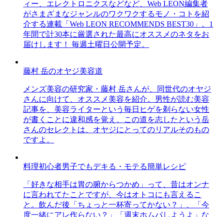
ィー、エレクトロニクスなどなど、Web LEON編集者
がさまざまなジャンルのワクワクするモノ・コトを紹
介する連載「Web LEON RECOMMENDS BEST30」。1
年間で計30本に厳選された最高にオススメのネタをお
届けします！ 毎週土曜日公開予定。
藤村 岳のオヤジ美容道
メンズ美容の研究家・藤村 岳さんが、同世代のオヤジ
さんに向けて、オススメ美容を紹介。男性が読む美容
記事を、美容ライターという毎日ヒゲを剃らない女性
が書くことに違和感を覚え、この道を志したという岳
さんのセレクトは、オヤジにとってのリアルそのもの
ですよ。
料理初心者男子でもデキる・モテる簡単レシピ
「好きな相手は胃の腑からつかめ」って、昔はオンナ
に言われてたことですが、今はオトコにも言えるこ
と。飲んだ後「ちょっと一杯寄ってかない？」、「今
度一緒にアレ作らない？」「週末ホムパしようよ」な