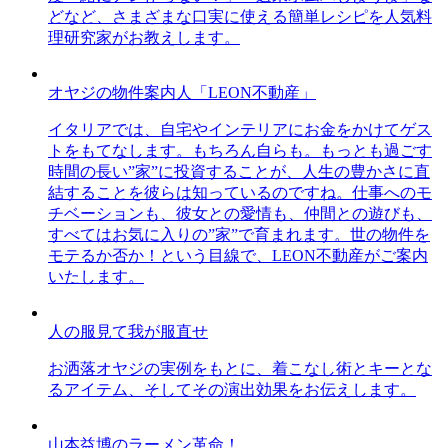
どなど、さまざまな口実に使える簡単レシピを人気料
理研究家がお教えします。
オヤジの物件案内人「LEON不動産」
イタリアでは、自宅やインテリアにお金をかけてゲス
トをもてなします。もちろん自らも。もっとも過ごす
時間の長い”家”に投資することが、人生の豊かさに直
結することを彼らは知っているのですね。仕事へのモ
チベーションも、彼女との愛情も、仲間との遊びも、
すべてはお気に入りの”家”で育まれます。世の物件を
モテるか否か！という目線で、LEON不動産がご案内
いたします。
人の服見て我が服直せ
お洒落オヤジの実例をもとに、着こなし術とキーとな
るアイテム、そしてその演出効果をお伝えします。
山本益博のラーメン革命！