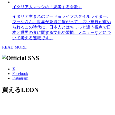
イタリア人マッシの「思考する食欲」
イタリア生まれのフード＆ライフスタイルライター、
マッシさん。世界が急速に繋がって、広い視野が求め
られるこの時代に、日本人とはちょっと違う視点で日
本と世界の食に関する文化や習慣、メニューなどにつ
いて考える連載です。
READ MORE
X
Facebook
Instagram
買えるLEON