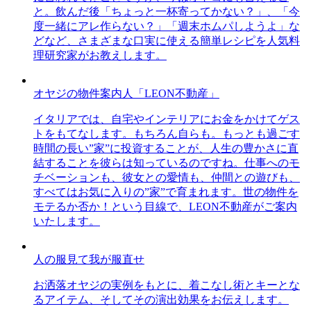
と。飲んだ後「ちょっと一杯寄ってかない？」、「今
度一緒にアレ作らない？」「週末ホムパしようよ」な
どなど、さまざまな口実に使える簡単レシピを人気料
理研究家がお教えします。
オヤジの物件案内人「LEON不動産」
イタリアでは、自宅やインテリアにお金をかけてゲス
トをもてなします。もちろん自らも。もっとも過ごす
時間の長い”家”に投資することが、人生の豊かさに直
結することを彼らは知っているのですね。仕事へのモ
チベーションも、彼女との愛情も、仲間との遊びも、
すべてはお気に入りの”家”で育まれます。世の物件を
モテるか否か！という目線で、LEON不動産がご案内
いたします。
人の服見て我が服直せ
お洒落オヤジの実例をもとに、着こなし術とキーとな
るアイテム、そしてその演出効果をお伝えします。