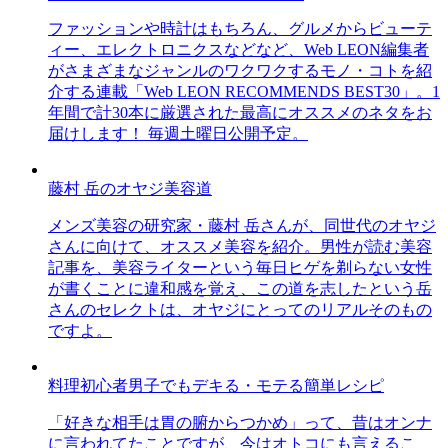
ファッションや時計はもちろん、グルメからビューテ
ィー、エレクトロニクスなどなど、Web LEON編集者
がさまざまなジャンルのワクワクするモノ・コトを紹
介する連載「Web LEON RECOMMENDS BEST30」。1
年間で計30本に厳選された最高にオススメのネタをお
届けします！ 毎週土曜日公開予定。
藤村 岳のオヤジ美容道
メンズ美容の研究家・藤村 岳さんが、同世代のオヤジ
さんに向けて、オススメ美容を紹介。男性が読む美容
記事を、美容ライターという毎日ヒゲを剃らない女性
が書くことに違和感を覚え、この道を志したという岳
さんのセレクトは、オヤジにとってのリアルそのもの
ですよ。
料理初心者男子でもデキる・モテる簡単レシピ
「好きな相手は胃の腑からつかめ」って、昔はオンナ
に言われてたことですが、今はオトコにも言えるこ