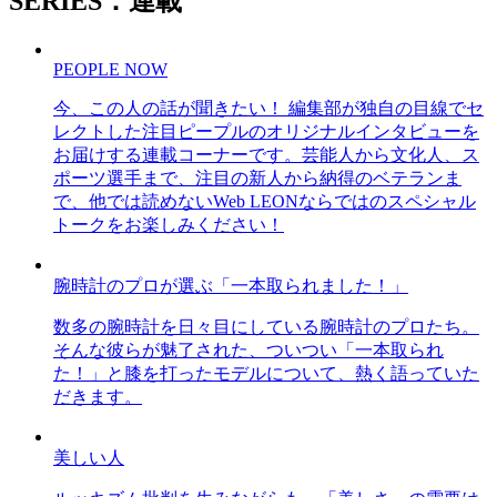
SERIES：連載
PEOPLE NOW
今、この人の話が聞きたい！ 編集部が独自の目線でセ
レクトした注目ピープルのオリジナルインタビューを
お届けする連載コーナーです。芸能人から文化人、ス
ポーツ選手まで、注目の新人から納得のベテランま
で、他では読めないWeb LEONならではのスペシャル
トークをお楽しみください！
腕時計のプロが選ぶ「一本取られました！」
数多の腕時計を日々目にしている腕時計のプロたち。
そんな彼らが魅了された、ついつい「一本取られ
た！」と膝を打ったモデルについて、熱く語っていた
だきます。
美しい人