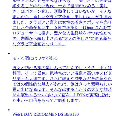
ルッキズム批判を生みながらも、「美しさ」の需要は
絶えることのない現代。一方で世間が求める「美し
さ」はパターン化し、形骸化してはいないか、そんな
思いから、新しいグラビア企画「美しい人」が生まれ
ました。グラビアと言えば女性の若さとボディを売り
にした企画が多い中、女性であるKaori Oguriさんをプ
ロデューサーに据え、豊かな人生経験を持つ女性たち
の、内面から醸し出される“大人の美しさ”に迫る新た
なグラビア企画となります。
モテる宿にはワケがある
彼女と訪れる旅の楽しみってなんでしょう？ まずは
料理、そして景色。気持ちのいい温泉と高いホスピタ
リティも大切です。さらに設えや歴史などその宿なら
ではの個性的な魅力があれば、旅はきっと素晴らしい
思い出になるはず。そんな恋するふたりの大切な旅時
間を演出する“ハズさない”宿を、LEONが実際に訪れ
た中から自信をもってご紹介します。
Web LEON RECOMMENDS BEST30