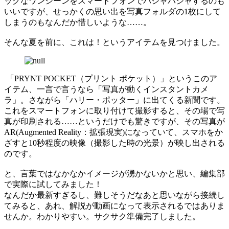
ックなワンシーンをスマートフォンでパシャパシャするのも
いいですが、せっかくの思い出を写真フォルダの1枚にして
しまうのもなんだか惜しいような……。
そんな夏を前に、これは！というアイテムを見つけました。
「PRYNT POCKET（プリント ポケット）」というこのア
イテム、一言で言うなら「写真が動くインスタントカメ
ラ」。さながら「ハリー・ポッター」に出てくる新聞です。
これをスマートフォンに取り付けて撮影すると、その場で写
真が印刷される……というだけでも驚きですが、その写真が
AR(Augmented Reality：拡張現実)になっていて、スマホをか
ざすと10秒程度の映像（撮影した時の光景）が映し出される
のです。
と、言葉ではなかなかイメージが湧かないかと思い、編集部
で実際に試してみました！
なんだか最新すぎるし、難しそうだなあと思いながら接続し
てみると、あれ、解説が動画になって表示されるではありま
せんか。わかりやすい。サクサク準備完了しました。