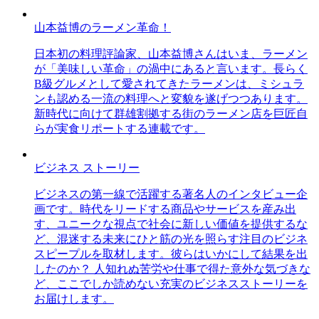
山本益博のラーメン革命！
日本初の料理評論家、山本益博さんはいま、ラーメン
が「美味しい革命」の渦中にあると言います。長らく
B級グルメとして愛されてきたラーメンは、ミシュラ
ンも認める一流の料理へと変貌を遂げつつあります。
新時代に向けて群雄割拠する街のラーメン店を巨匠自
らが実食リポートする連載です。
ビジネス ストーリー
ビジネスの第一線で活躍する著名人のインタビュー企
画です。時代をリードする商品やサービスを産み出
す、ユニークな視点で社会に新しい価値を提供するな
ど、混迷する未来にひと筋の光を照らす注目のビジネ
スピープルを取材します。彼らはいかにして結果を出
したのか？ 人知れぬ苦労や仕事で得た意外な気づきな
ど、ここでしか読めない充実のビジネスストーリーを
お届けします。