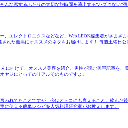
そんな恋するふたりの大切な旅時間を演出する“ハズさない”宿
、エレクトロニクスなどなど、Web LEON編集者がさまざ
30本に厳選された最高にオススメのネタをお届けします！ 毎週土曜日
さんに向けて、オススメ美容を紹介。男性が読む美容記事を、
オヤジにとってのリアルそのものですよ。
言われてたことですが、今はオトコにも言えること。飲んだ後
実に使える簡単レシピを人気料理研究家がお教えします。