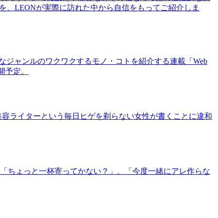
を、LEONが実際に訪れた中から自信をもってご紹介しま
まなジャンルのワクワクするモノ・コトを紹介する連載「Web
公開予定。
美容ライターという毎日ヒゲを剃らない女性が書くことに違和
「ちょっと一杯寄ってかない？」、「今度一緒にアレ作らな