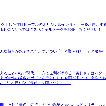
レクトした注目ピープルのオリジナルインタビューをお届けす
b LEONならではのスペシャルトークをお楽しみください！
んな彼らが魅了された、ついつい「一本取られた！」と膝を打
えることのない現代。一方で世間が求める「美しさ」はパター
ば女性の若さとボディを売りにした企画が多い中、女性であるKao
さ”に迫る新たなグラビア企画となります。
理、そして景色。気持ちのいい温泉と高いホスピタリティも大