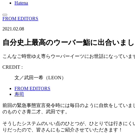
Hatena
FROM EDITORS
2021.02.08
自分史上最高のウーバー鮨に出合いまし
こんなご時世ゆえ専らウーバーイーツにお世話になっていま
CREDIT :
文／武田一希（LEON）
FROM EDITORS
寿司
前回の緊急事態宣言発令時には毎日のように自炊をしていまし
のものぐさ青二才、武田です。
そうしたシステムのいい点のひとつが、ひとりでは行きにく
りだったので、皆さんにもご紹介させていただきます！