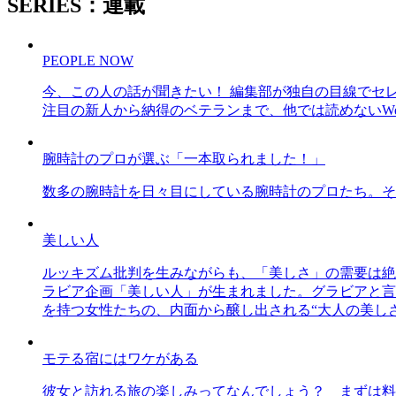
SERIES：連載
PEOPLE NOW
今、この人の話が聞きたい！ 編集部が独自の目線でセ
注目の新人から納得のベテランまで、他では読めないWe
腕時計のプロが選ぶ「一本取られました！」
数多の腕時計を日々目にしている腕時計のプロたち。そ
美しい人
ルッキズム批判を生みながらも、「美しさ」の需要は絶
ラビア企画「美しい人」が生まれました。グラビアと言え
を持つ女性たちの、内面から醸し出される“大人の美し
モテる宿にはワケがある
彼女と訪れる旅の楽しみってなんでしょう？ まずは料