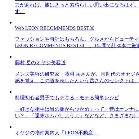
力があれば、旅はきっと素晴らしい思い出になるはず。
す。
Web LEON RECOMMENDS BEST30
ファッションや時計はもちろん、グルメからビューティー
LEON RECOMMENDS BEST30」。1年間で計
藤村 岳のオヤジ美容道
メンズ美容の研究家・藤村 岳さんが、同世代のオヤジ
感を覚え、この道を志したという岳さんのセレクトは、
料理初心者男子でもデキる・モテる簡単レシピ
「好きな相手は胃の腑からつかめ」って、昔はオンナに
い？」「週末ホムパしようよ」などなど、さまざまな口
オヤジの物件案内人「LEON不動産」