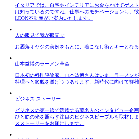
イタリアでは、自宅やインテリアにお金をかけてゲスト
は知っているのですね。仕事へのモチベーションも、彼
LEON不動産がご案内いたします。
人の服見て我が服直せ
お洒落オヤジの実例をもとに、着こなし術とキーとなる
山本益博のラーメン革命！
日本初の料理評論家、山本益博さんはいま、ラーメンが
料理へと変貌を遂げつつあります。新時代に向けて群雄
ビジネス ストーリー
ビジネスの第一線で活躍する著名人のインタビュー企画
ひと筋の光を照らす注目のビジネスピープルを取材しま
スストーリーをお届けします。