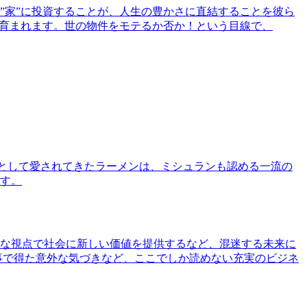
”家”に投資することが、人生の豊かさに直結することを彼ら
で育まれます。世の物件をモテるか否か！という目線で、
として愛されてきたラーメンは、ミシュランも認める一流の
す。
な視点で社会に新しい価値を提供するなど、混迷する未来に
事で得た意外な気づきなど、ここでしか読めない充実のビジネ