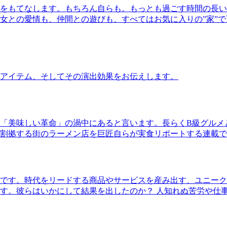
をもてなします。もちろん自らも。もっとも過ごす時間の長い
女との愛情も、仲間との遊びも、すべてはお気に入りの”家”
アイテム、そしてその演出効果をお伝えします。
「美味しい革命」の渦中にあると言います。長らくB級グルメ
割拠する街のラーメン店を巨匠自らが実食リポートする連載で
です。時代をリードする商品やサービスを産み出す、ユニーク
す。彼らはいかにして結果を出したのか？ 人知れぬ苦労や仕