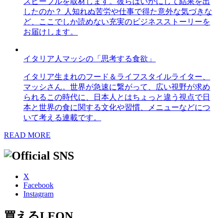
スピープルを取材します。彼らはいかにして結果を出
したのか？ 人知れぬ苦労や仕事で得た意外な気づきな
ど、ここでしか読めない充実のビジネスストーリーを
お届けします。
イタリア人マッシの「思考する食欲」
イタリア生まれのフード＆ライフスタイルライター、
マッシさん。世界が急速に繋がって、広い視野が求め
られるこの時代に、日本人とはちょっと違う視点で日
本と世界の食に関する文化や習慣、メニューなどにつ
いて考える連載です。
READ MORE
X
Facebook
Instagram
買えるLEON