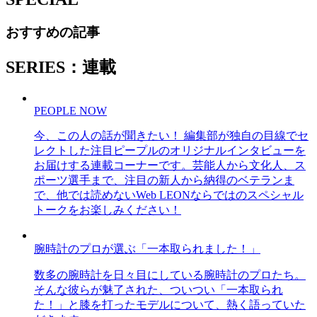
おすすめの記事
SERIES：連載
PEOPLE NOW
今、この人の話が聞きたい！ 編集部が独自の目線でセ
レクトした注目ピープルのオリジナルインタビューを
お届けする連載コーナーです。芸能人から文化人、ス
ポーツ選手まで、注目の新人から納得のベテランま
で、他では読めないWeb LEONならではのスペシャル
トークをお楽しみください！
腕時計のプロが選ぶ「一本取られました！」
数多の腕時計を日々目にしている腕時計のプロたち。
そんな彼らが魅了された、ついつい「一本取られ
た！」と膝を打ったモデルについて、熱く語っていた