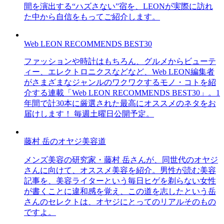
間を演出する“ハズさない”宿を、LEONが実際に訪れ
た中から自信をもってご紹介します。
Web LEON RECOMMENDS BEST30
ファッションや時計はもちろん、グルメからビューテ
ィー、エレクトロニクスなどなど、Web LEON編集者
がさまざまなジャンルのワクワクするモノ・コトを紹
介する連載「Web LEON RECOMMENDS BEST30」。1
年間で計30本に厳選された最高にオススメのネタをお
届けします！ 毎週土曜日公開予定。
藤村 岳のオヤジ美容道
メンズ美容の研究家・藤村 岳さんが、同世代のオヤジ
さんに向けて、オススメ美容を紹介。男性が読む美容
記事を、美容ライターという毎日ヒゲを剃らない女性
が書くことに違和感を覚え、この道を志したという岳
さんのセレクトは、オヤジにとってのリアルそのもの
ですよ。