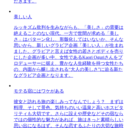
だきます。
美しい人
ルッキズム批判を生みながらも、「美しさ」の需要は
絶えることのない現代。一方で世間が求める「美し
さ」はパターン化し、形骸化してはいないか、そんな
思いから、新しいグラビア企画「美しい人」が生まれ
ました。グラビアと言えば女性の若さとボディを売り
にした企画が多い中、女性であるKaori Oguriさんをプ
ロデューサーに据え、豊かな人生経験を持つ女性たち
の、内面から醸し出される“大人の美しさ”に迫る新た
なグラビア企画となります。
モテる宿にはワケがある
彼女と訪れる旅の楽しみってなんでしょう？ まずは
料理、そして景色。気持ちのいい温泉と高いホスピタ
リティも大切です。さらに設えや歴史などその宿なら
ではの個性的な魅力があれば、旅はきっと素晴らしい
思い出になるはず。そんな恋するふたりの大切な旅時