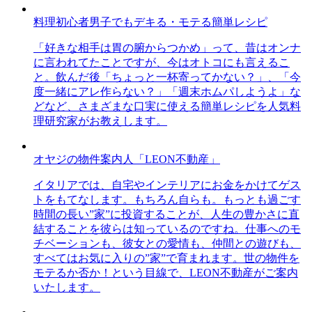
料理初心者男子でもデキる・モテる簡単レシピ
「好きな相手は胃の腑からつかめ」って、昔はオンナ
に言われてたことですが、今はオトコにも言えるこ
と。飲んだ後「ちょっと一杯寄ってかない？」、「今
度一緒にアレ作らない？」「週末ホムパしようよ」な
どなど、さまざまな口実に使える簡単レシピを人気料
理研究家がお教えします。
オヤジの物件案内人「LEON不動産」
イタリアでは、自宅やインテリアにお金をかけてゲス
トをもてなします。もちろん自らも。もっとも過ごす
時間の長い”家”に投資することが、人生の豊かさに直
結することを彼らは知っているのですね。仕事へのモ
チベーションも、彼女との愛情も、仲間との遊びも、
すべてはお気に入りの”家”で育まれます。世の物件を
モテるか否か！という目線で、LEON不動産がご案内
いたします。