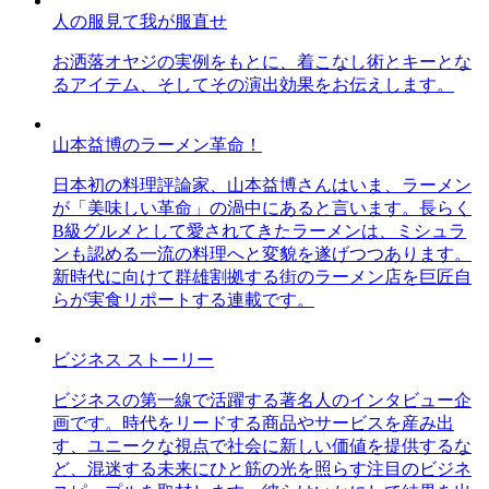
人の服見て我が服直せ
お洒落オヤジの実例をもとに、着こなし術とキーとな
るアイテム、そしてその演出効果をお伝えします。
山本益博のラーメン革命！
日本初の料理評論家、山本益博さんはいま、ラーメン
が「美味しい革命」の渦中にあると言います。長らく
B級グルメとして愛されてきたラーメンは、ミシュラ
ンも認める一流の料理へと変貌を遂げつつあります。
新時代に向けて群雄割拠する街のラーメン店を巨匠自
らが実食リポートする連載です。
ビジネス ストーリー
ビジネスの第一線で活躍する著名人のインタビュー企
画です。時代をリードする商品やサービスを産み出
す、ユニークな視点で社会に新しい価値を提供するな
ど、混迷する未来にひと筋の光を照らす注目のビジネ