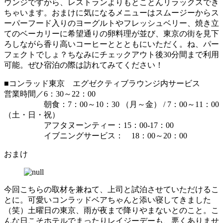
ウンジですから、レストランよりもとことんリラックスでき
ちゃいます。おまけに気になるメニューはスムージーからス
ーパーフード入りのヨーグルトやフレッシュベリー、焼き立
てのベーカリーに希望通りの卵料理が並び、東京の街を見下
ろしながら香り高いコーヒーととともにいただく。ね、パー
フェクトでしょ？ちなみにチェックアウト後30分間まで利用
可能。ぜひ宿泊の際は訪れてみてください！
■コンラッド東京 エグゼクティブラウンジ内サービス
営業時間／6：30～22：00
朝食：7：00～10：30 （月～金） / 7：00～11：00
（土・日・祝）
アフタヌーンティー：15：00-17：00
イブニングサービス： 18：00～20：00
おまけ
今回こちらの取材を兼ねて、上司と試泊させていただけるこ
とに。可愛いコンラッドベアちゃんと添い寝してきました
（笑）土曜日の東京、雨が夜まで降りやまないとのこと。こ
んな日こそホテルでまったりレイジーデーも、悪くありませ