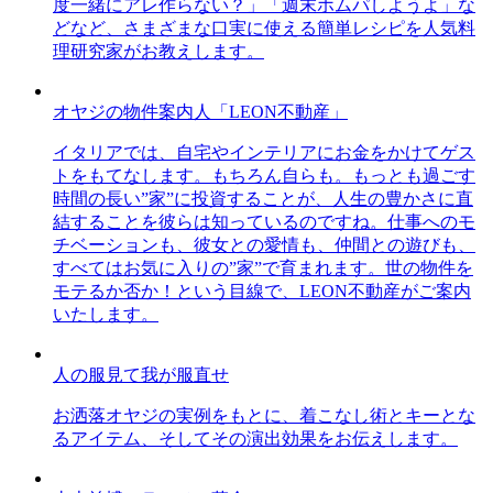
度一緒にアレ作らない？」「週末ホムパしようよ」な
どなど、さまざまな口実に使える簡単レシピを人気料
理研究家がお教えします。
オヤジの物件案内人「LEON不動産」
イタリアでは、自宅やインテリアにお金をかけてゲス
トをもてなします。もちろん自らも。もっとも過ごす
時間の長い”家”に投資することが、人生の豊かさに直
結することを彼らは知っているのですね。仕事へのモ
チベーションも、彼女との愛情も、仲間との遊びも、
すべてはお気に入りの”家”で育まれます。世の物件を
モテるか否か！という目線で、LEON不動産がご案内
いたします。
人の服見て我が服直せ
お洒落オヤジの実例をもとに、着こなし術とキーとな
るアイテム、そしてその演出効果をお伝えします。