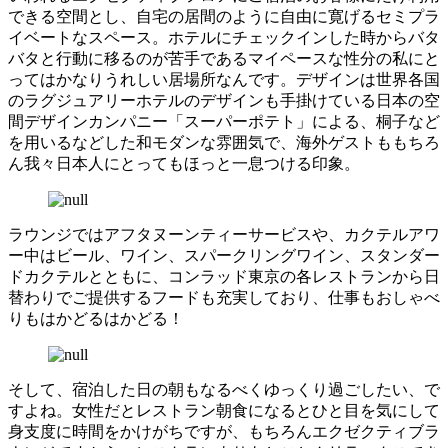
できる空間とし、自宅の居間のように自由に寛げるセミプラ
イベートなスペース。ホテルにチェックインした時からバタ
バタと行動に移るのが苦手であるマイペースな性分の私にと
ってはかなりうれしい居場所なんです。デザインは世界各国
のラグジュアリーホテルのデザインも手掛けている日本の空
間デザインカンパニー「スーパーポテト」による、桐子など
を用いるなどした和モダンな雰囲気で、海外ゲストももちろ
ん我々日本人にとってもほっと一息つける印象。
ラウンジではアフタヌーンティーサービスや、カクテルアワ
ー中はビール、ワイン、スパークリングワイン、スタンダー
ドカクテルとともに、コンラッド東京の各レストランから日
替わりでご提供するフードも充実しており、仕事もおしゃべ
りもはかどるはかどる！
そして、宿泊した日の朝もなるべくゆっくり過ごしたい、で
すよね。女性だとレストラン朝食になるとひと目を気にして
身支度に時間をかけがちですが、もちろんエクゼクティブラ