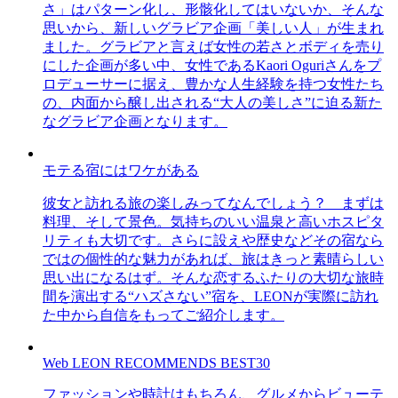
さ」はパターン化し、形骸化してはいないか、そんな
思いから、新しいグラビア企画「美しい人」が生まれ
ました。グラビアと言えば女性の若さとボディを売り
にした企画が多い中、女性であるKaori Oguriさんをプ
ロデューサーに据え、豊かな人生経験を持つ女性たち
の、内面から醸し出される“大人の美しさ”に迫る新た
なグラビア企画となります。
モテる宿にはワケがある
彼女と訪れる旅の楽しみってなんでしょう？ まずは
料理、そして景色。気持ちのいい温泉と高いホスピタ
リティも大切です。さらに設えや歴史などその宿なら
ではの個性的な魅力があれば、旅はきっと素晴らしい
思い出になるはず。そんな恋するふたりの大切な旅時
間を演出する“ハズさない”宿を、LEONが実際に訪れ
た中から自信をもってご紹介します。
Web LEON RECOMMENDS BEST30
ファッションや時計はもちろん、グルメからビューテ