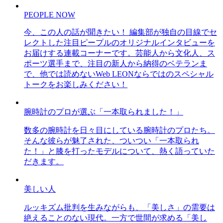
PEOPLE NOW
今、この人の話が聞きたい！ 編集部が独自の目線でセ
レクトした注目ピープルのオリジナルインタビューを
お届けする連載コーナーです。芸能人から文化人、ス
ポーツ選手まで、注目の新人から納得のベテランま
で、他では読めないWeb LEONならではのスペシャル
トークをお楽しみください！
腕時計のプロが選ぶ「一本取られました！」
数多の腕時計を日々目にしている腕時計のプロたち。
そんな彼らが魅了された、ついつい「一本取られ
た！」と膝を打ったモデルについて、熱く語っていた
だきます。
美しい人
ルッキズム批判を生みながらも、「美しさ」の需要は
絶えることのない現代。一方で世間が求める「美し