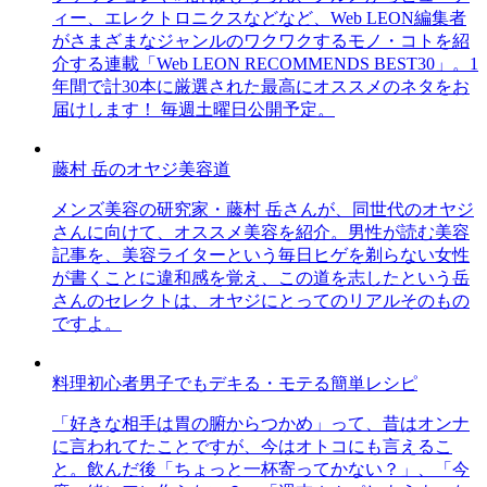
ィー、エレクトロニクスなどなど、Web LEON編集者
がさまざまなジャンルのワクワクするモノ・コトを紹
介する連載「Web LEON RECOMMENDS BEST30」。1
年間で計30本に厳選された最高にオススメのネタをお
届けします！ 毎週土曜日公開予定。
藤村 岳のオヤジ美容道
メンズ美容の研究家・藤村 岳さんが、同世代のオヤジ
さんに向けて、オススメ美容を紹介。男性が読む美容
記事を、美容ライターという毎日ヒゲを剃らない女性
が書くことに違和感を覚え、この道を志したという岳
さんのセレクトは、オヤジにとってのリアルそのもの
ですよ。
料理初心者男子でもデキる・モテる簡単レシピ
「好きな相手は胃の腑からつかめ」って、昔はオンナ
に言われてたことですが、今はオトコにも言えるこ
と。飲んだ後「ちょっと一杯寄ってかない？」、「今