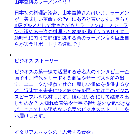
山本益博のラーメン革命！
日本初の料理評論家、山本益博さんはいま、ラーメン
が「美味しい革命」の渦中にあると言います。長らく
B級グルメとして愛されてきたラーメンは、ミシュラ
ンも認める一流の料理へと変貌を遂げつつあります。
新時代に向けて群雄割拠する街のラーメン店を巨匠自
らが実食リポートする連載です。
ビジネス ストーリー
ビジネスの第一線で活躍する著名人のインタビュー企
画です。時代をリードする商品やサービスを産み出
す、ユニークな視点で社会に新しい価値を提供するな
ど、混迷する未来にひと筋の光を照らす注目のビジネ
スピープルを取材します。彼らはいかにして結果を出
したのか？ 人知れぬ苦労や仕事で得た意外な気づきな
ど、ここでしか読めない充実のビジネスストーリーを
お届けします。
イタリア人マッシの「思考する食欲」