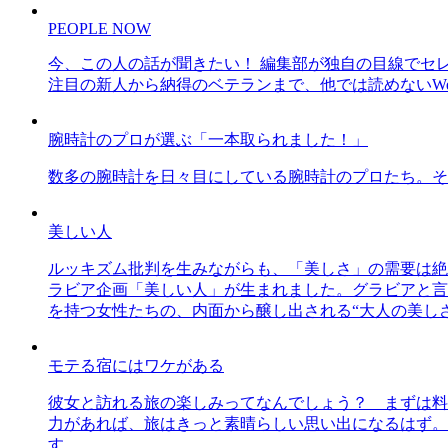
PEOPLE NOW
今、この人の話が聞きたい！ 編集部が独自の目線でセ
注目の新人から納得のベテランまで、他では読めないWe
腕時計のプロが選ぶ「一本取られました！」
数多の腕時計を日々目にしている腕時計のプロたち。そ
美しい人
ルッキズム批判を生みながらも、「美しさ」の需要は絶
ラビア企画「美しい人」が生まれました。グラビアと言え
を持つ女性たちの、内面から醸し出される“大人の美し
モテる宿にはワケがある
彼女と訪れる旅の楽しみってなんでしょう？ まずは料
力があれば、旅はきっと素晴らしい思い出になるはず。
す。