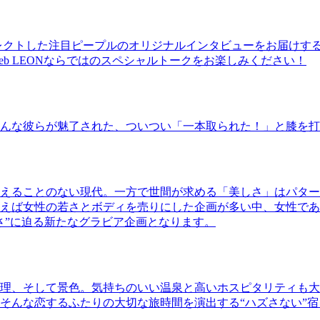
レクトした注目ピープルのオリジナルインタビューをお届けす
b LEONならではのスペシャルトークをお楽しみください！
んな彼らが魅了された、ついつい「一本取られた！」と膝を打
えることのない現代。一方で世間が求める「美しさ」はパター
ば女性の若さとボディを売りにした企画が多い中、女性であるKao
さ”に迫る新たなグラビア企画となります。
理、そして景色。気持ちのいい温泉と高いホスピタリティも大
そんな恋するふたりの大切な旅時間を演出する“ハズさない”宿