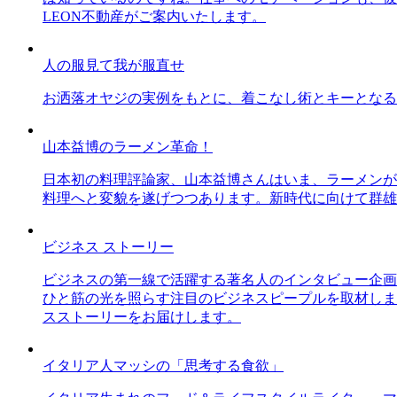
LEON不動産がご案内いたします。
人の服見て我が服直せ
お洒落オヤジの実例をもとに、着こなし術とキーとなる
山本益博のラーメン革命！
日本初の料理評論家、山本益博さんはいま、ラーメンが
料理へと変貌を遂げつつあります。新時代に向けて群雄
ビジネス ストーリー
ビジネスの第一線で活躍する著名人のインタビュー企画
ひと筋の光を照らす注目のビジネスピープルを取材しま
スストーリーをお届けします。
イタリア人マッシの「思考する食欲」