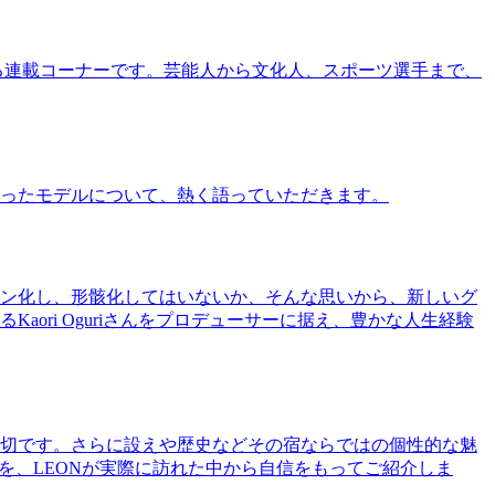
る連載コーナーです。芸能人から文化人、スポーツ選手まで、
ったモデルについて、熱く語っていただきます。
ン化し、形骸化してはいないか、そんな思いから、新しいグ
ri Oguriさんをプロデューサーに据え、豊かな人生経験
切です。さらに設えや歴史などその宿ならではの個性的な魅
を、LEONが実際に訪れた中から自信をもってご紹介しま