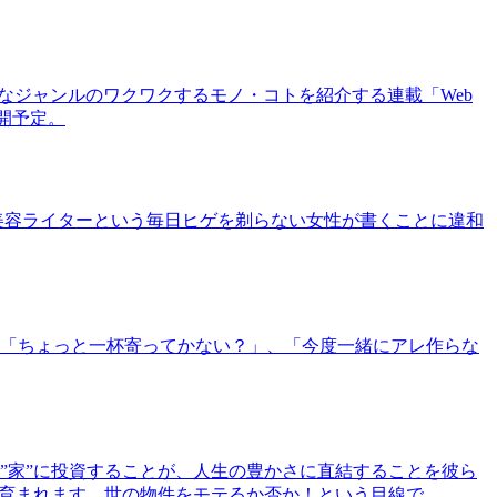
まなジャンルのワクワクするモノ・コトを紹介する連載「Web
公開予定。
美容ライターという毎日ヒゲを剃らない女性が書くことに違和
「ちょっと一杯寄ってかない？」、「今度一緒にアレ作らな
”家”に投資することが、人生の豊かさに直結することを彼ら
で育まれます。世の物件をモテるか否か！という目線で、