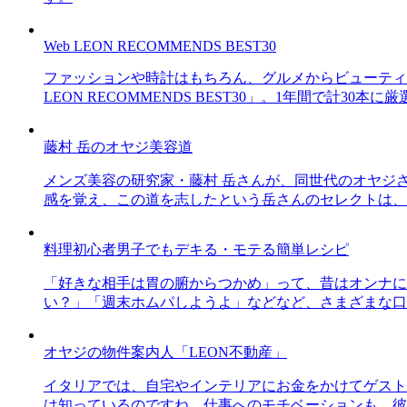
Web LEON RECOMMENDS BEST30
ファッションや時計はもちろん、グルメからビューティー
LEON RECOMMENDS BEST30」。1年間で計
藤村 岳のオヤジ美容道
メンズ美容の研究家・藤村 岳さんが、同世代のオヤジ
感を覚え、この道を志したという岳さんのセレクトは、
料理初心者男子でもデキる・モテる簡単レシピ
「好きな相手は胃の腑からつかめ」って、昔はオンナに
い？」「週末ホムパしようよ」などなど、さまざまな口
オヤジの物件案内人「LEON不動産」
イタリアでは、自宅やインテリアにお金をかけてゲスト
は知っているのですね。仕事へのモチベーションも、彼