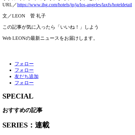
URL／
https://www.ihg.com/hotels/jp/ja/los-angeles/laxfs/hoteldetail
文／LEON 菅 礼子
この記事が気に入ったら「いいね！」しよう
Web LEONの最新ニュースをお届けします。
フォロー
フォロー
友だち追加
フォロー
SPECIAL
おすすめの記事
SERIES：連載