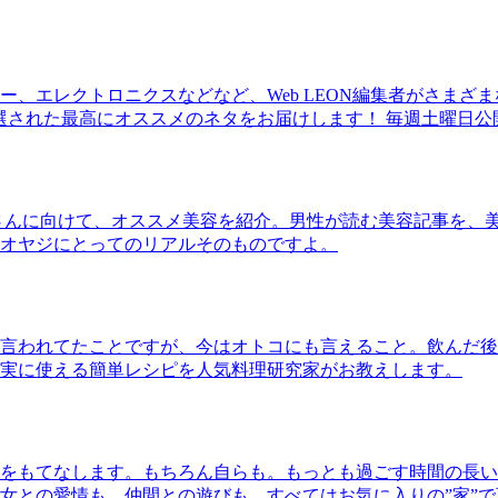
、エレクトロニクスなどなど、Web LEON編集者がさまざ
30本に厳選された最高にオススメのネタをお届けします！ 毎週土曜日
さんに向けて、オススメ美容を紹介。男性が読む美容記事を、
オヤジにとってのリアルそのものですよ。
言われてたことですが、今はオトコにも言えること。飲んだ後
実に使える簡単レシピを人気料理研究家がお教えします。
をもてなします。もちろん自らも。もっとも過ごす時間の長い
女との愛情も、仲間との遊びも、すべてはお気に入りの”家”