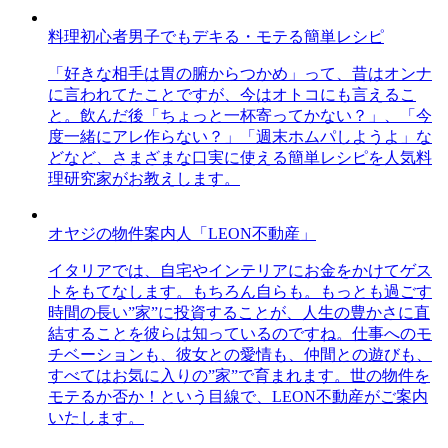
料理初心者男子でもデキる・モテる簡単レシピ
「好きな相手は胃の腑からつかめ」って、昔はオンナ
に言われてたことですが、今はオトコにも言えるこ
と。飲んだ後「ちょっと一杯寄ってかない？」、「今
度一緒にアレ作らない？」「週末ホムパしようよ」な
どなど、さまざまな口実に使える簡単レシピを人気料
理研究家がお教えします。
オヤジの物件案内人「LEON不動産」
イタリアでは、自宅やインテリアにお金をかけてゲス
トをもてなします。もちろん自らも。もっとも過ごす
時間の長い”家”に投資することが、人生の豊かさに直
結することを彼らは知っているのですね。仕事へのモ
チベーションも、彼女との愛情も、仲間との遊びも、
すべてはお気に入りの”家”で育まれます。世の物件を
モテるか否か！という目線で、LEON不動産がご案内
いたします。