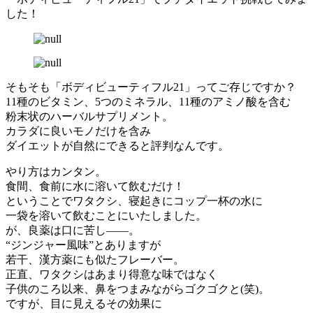
した！
そもそも「ボディビューティフル21」ってご存じですか？
11種のビタミン、5つのミネラル、11種のアミノ酸を含む
粉末状のハーバルサプリメント。
カラダに良いモノだけを含み
ダイエットが自然にできると評判なんです。
やり方はカンタン。
食間、食前に水に溶いて飲むだけ！
ということでワタクシ、寝起きにコップ一杯の水に
一袋を溶いて飲むことにいたしました。
が、良薬は口に苦し――。
“ジンジャー風味”とありますが
若干、漢方薬にも似たフレーバー。
正直、ワタクシはあまり得意な味ではなく
子供のころ以来、鼻をつまみながらゴクゴクと(笑)。
ですが、目に見えるその効果に