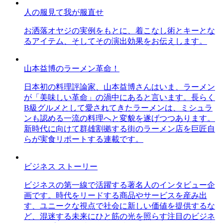
人の服見て我が服直せ
お洒落オヤジの実例をもとに、着こなし術とキーとな
るアイテム、そしてその演出効果をお伝えします。
山本益博のラーメン革命！
日本初の料理評論家、山本益博さんはいま、ラーメン
が「美味しい革命」の渦中にあると言います。長らく
B級グルメとして愛されてきたラーメンは、ミシュラ
ンも認める一流の料理へと変貌を遂げつつあります。
新時代に向けて群雄割拠する街のラーメン店を巨匠自
らが実食リポートする連載です。
ビジネス ストーリー
ビジネスの第一線で活躍する著名人のインタビュー企
画です。時代をリードする商品やサービスを産み出
す、ユニークな視点で社会に新しい価値を提供するな
ど、混迷する未来にひと筋の光を照らす注目のビジネ