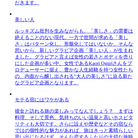
だきます。
美しい人
ルッキズム批判を生みながらも、「美しさ」の需要は
絶えることのない現代。一方で世間が求める「美し
さ」はパターン化し、形骸化してはいないか、そんな
思いから、新しいグラビア企画「美しい人」が生まれ
ました。グラビアと言えば女性の若さとボディを売り
にした企画が多い中、女性であるKaori Oguriさんをプ
ロデューサーに据え、豊かな人生経験を持つ女性たち
の、内面から醸し出される“大人の美しさ”に迫る新た
なグラビア企画となります。
モテる宿にはワケがある
彼女と訪れる旅の楽しみってなんでしょう？ まずは
料理、そして景色。気持ちのいい温泉と高いホスピタ
リティも大切です。さらに設えや歴史などその宿なら
ではの個性的な魅力があれば、旅はきっと素晴らしい
思い出になるはず。そんな恋するふたりの大切な旅時