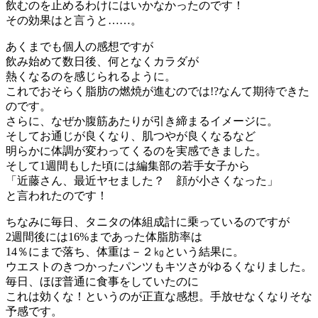
飲むのを止めるわけにはいかなかったのです！
その効果はと言うと……。
あくまでも個人の感想ですが
飲み始めて数日後、何となくカラダが
熱くなるのを感じられるように。
これでおそらく脂肪の燃焼が進むのでは!?なんて期待できた
のです。
さらに、なぜか腹筋あたりが引き締まるイメージに。
そしてお通じが良くなり、肌つやが良くなるなど
明らかに体調が変わってくるのを実感できました。
そして1週間もした頃には編集部の若手女子から
「近藤さん、最近ヤセました？ 顔が小さくなった」
と言われたのです！
ちなみに毎日、タニタの体組成計に乗っているのですが
2週間後には16%まであった体脂肪率は
14％にまで落ち、体重は－２㎏という結果に。
ウエストのきつかったパンツもキツさがゆるくなりました。
毎日、ほぼ普通に食事をしていたのに
これは効くな！というのが正直な感想。手放せなくなりそな
予感です。