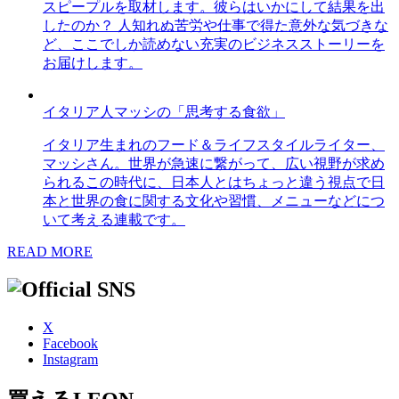
スピープルを取材します。彼らはいかにして結果を出
したのか？ 人知れぬ苦労や仕事で得た意外な気づきな
ど、ここでしか読めない充実のビジネスストーリーを
お届けします。
イタリア人マッシの「思考する食欲」
イタリア生まれのフード＆ライフスタイルライター、
マッシさん。世界が急速に繋がって、広い視野が求め
られるこの時代に、日本人とはちょっと違う視点で日
本と世界の食に関する文化や習慣、メニューなどにつ
いて考える連載です。
READ MORE
X
Facebook
Instagram