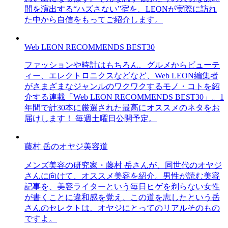
間を演出する“ハズさない”宿を、LEONが実際に訪れ
た中から自信をもってご紹介します。
Web LEON RECOMMENDS BEST30
ファッションや時計はもちろん、グルメからビューテ
ィー、エレクトロニクスなどなど、Web LEON編集者
がさまざまなジャンルのワクワクするモノ・コトを紹
介する連載「Web LEON RECOMMENDS BEST30」。1
年間で計30本に厳選された最高にオススメのネタをお
届けします！ 毎週土曜日公開予定。
藤村 岳のオヤジ美容道
メンズ美容の研究家・藤村 岳さんが、同世代のオヤジ
さんに向けて、オススメ美容を紹介。男性が読む美容
記事を、美容ライターという毎日ヒゲを剃らない女性
が書くことに違和感を覚え、この道を志したという岳
さんのセレクトは、オヤジにとってのリアルそのもの
ですよ。