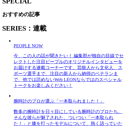
SPECIAL
おすすめの記事
SERIES：連載
PEOPLE NOW
今、この人の話が聞きたい！ 編集部が独自の目線でセ
レクトした注目ピープルのオリジナルインタビューを
お届けする連載コーナーです。芸能人から文化人、ス
ポーツ選手まで、注目の新人から納得のベテランま
で、他では読めないWeb LEONならではのスペシャル
トークをお楽しみください！
腕時計のプロが選ぶ「一本取られました！」
数多の腕時計を日々目にしている腕時計のプロたち。
そんな彼らが魅了された、ついつい「一本取られ
た！」と膝を打ったモデルについて、熱く語っていた