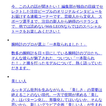
今、この人の話が聞きたい！ 編集部が独自の目線でセ
レクトした注目ピープルのオリジナルインタビューを
お届けする連載コーナーです。芸能人から文化人、ス
ポーツ選手まで、注目の新人から納得のベテランま
で、他では読めないWeb LEONならではのスペシャル
トークをお楽しみください！
腕時計のプロが選ぶ「一本取られました！」
数多の腕時計を日々目にしている腕時計のプロたち。
そんな彼らが魅了された、ついつい「一本取られ
た！」と膝を打ったモデルについて、熱く語っていた
だきます。
美しい人
ルッキズム批判を生みながらも、「美しさ」の需要は
絶えることのない現代。一方で世間が求める「美し
さ」はパターン化し、形骸化してはいないか、そんな
思いから、新しいグラビア企画「美しい人」が生まれ