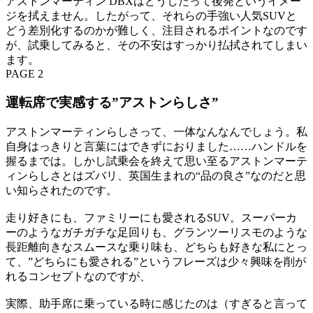
アストンマーティン DBXはどうしたって後発というイメー
ジを拭えません。したがって、それらの手強い人気SUVと
どう差別化するのかが難しく、注目されるポイントなのです
が、試乗してみると、その不安はすっかり払拭されてしまい
ます。
PAGE 2
運転席で実感する”アストンらしさ”
アストンマーティンらしさって、一体なんなんでしょう。私
自身はっきりと言葉にはできずにおりました……ハンドルを
握るまでは。しかし試乗会を終えて思い至るアストンマーテ
ィンらしさとはズバリ、英国生まれの“品の良さ”なのだと思
い知らされたのです。
走り好きにも、ファミリーにも愛されるSUV。スーパーカ
ーのようなガチガチな足回りも、グランツーリスモのような
長距離向きなスムースな乗り味も、どちらも好きな私にとっ
て、”どちらにも愛される”というフレーズは少々興味を削が
れるコンセプトなのですが、
実際、助手席に乗っている時に感じたのは（すぎると言って