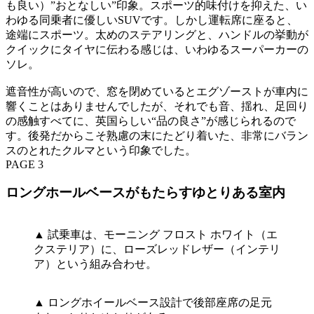
も良い）”おとなしい”印象。スポーツ的味付けを抑えた、い
わゆる同乗者に優しいSUVです。しかし運転席に座ると、
途端にスポーツ。太めのステアリングと、ハンドルの挙動が
クイックにタイヤに伝わる感じは、いわゆるスーパーカーの
ソレ。
遮音性が高いので、窓を閉めているとエグゾーストが車内に
響くことはありませんでしたが、それでも音、揺れ、足回り
の感触すべてに、英国らしい“品の良さ”が感じられるので
す。後発だからこそ熟慮の末にたどり着いた、非常にバラン
スのとれたクルマという印象でした。
PAGE 3
ロングホールベースがもたらすゆとりある室内
▲ 試乗車は、モーニング フロスト ホワイト（エ
クステリア）に、ローズレッドレザー（インテリ
ア）という組み合わせ。
▲ ロングホイールベース設計で後部座席の足元