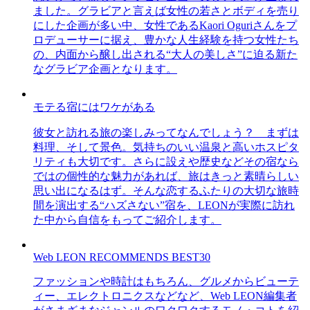
ました。グラビアと言えば女性の若さとボディを売り
にした企画が多い中、女性であるKaori Oguriさんをプ
ロデューサーに据え、豊かな人生経験を持つ女性たち
の、内面から醸し出される“大人の美しさ”に迫る新た
なグラビア企画となります。
モテる宿にはワケがある
彼女と訪れる旅の楽しみってなんでしょう？ まずは
料理、そして景色。気持ちのいい温泉と高いホスピタ
リティも大切です。さらに設えや歴史などその宿なら
ではの個性的な魅力があれば、旅はきっと素晴らしい
思い出になるはず。そんな恋するふたりの大切な旅時
間を演出する“ハズさない”宿を、LEONが実際に訪れ
た中から自信をもってご紹介します。
Web LEON RECOMMENDS BEST30
ファッションや時計はもちろん、グルメからビューテ
ィー、エレクトロニクスなどなど、Web LEON編集者