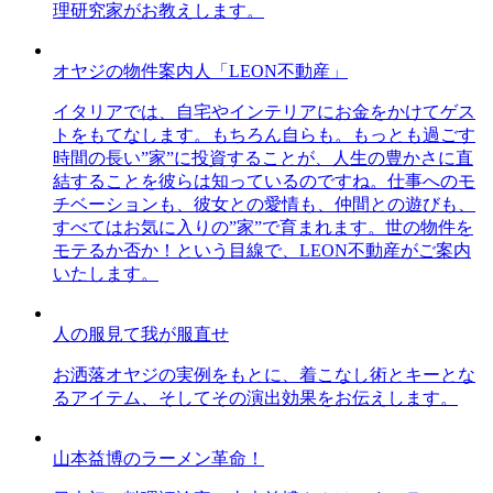
理研究家がお教えします。
オヤジの物件案内人「LEON不動産」
イタリアでは、自宅やインテリアにお金をかけてゲス
トをもてなします。もちろん自らも。もっとも過ごす
時間の長い”家”に投資することが、人生の豊かさに直
結することを彼らは知っているのですね。仕事へのモ
チベーションも、彼女との愛情も、仲間との遊びも、
すべてはお気に入りの”家”で育まれます。世の物件を
モテるか否か！という目線で、LEON不動産がご案内
いたします。
人の服見て我が服直せ
お洒落オヤジの実例をもとに、着こなし術とキーとな
るアイテム、そしてその演出効果をお伝えします。
山本益博のラーメン革命！