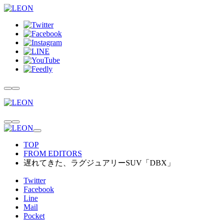
TOP
FROM EDITORS
遅れてきた、ラグジュアリーSUV「DBX」
Twitter
Facebook
Line
Mail
Pocket