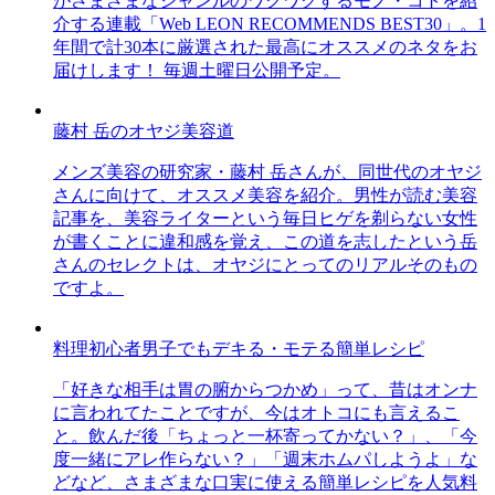
がさまざまなジャンルのワクワクするモノ・コトを紹
介する連載「Web LEON RECOMMENDS BEST30」。1
年間で計30本に厳選された最高にオススメのネタをお
届けします！ 毎週土曜日公開予定。
藤村 岳のオヤジ美容道
メンズ美容の研究家・藤村 岳さんが、同世代のオヤジ
さんに向けて、オススメ美容を紹介。男性が読む美容
記事を、美容ライターという毎日ヒゲを剃らない女性
が書くことに違和感を覚え、この道を志したという岳
さんのセレクトは、オヤジにとってのリアルそのもの
ですよ。
料理初心者男子でもデキる・モテる簡単レシピ
「好きな相手は胃の腑からつかめ」って、昔はオンナ
に言われてたことですが、今はオトコにも言えるこ
と。飲んだ後「ちょっと一杯寄ってかない？」、「今
度一緒にアレ作らない？」「週末ホムパしようよ」な
どなど、さまざまな口実に使える簡単レシピを人気料