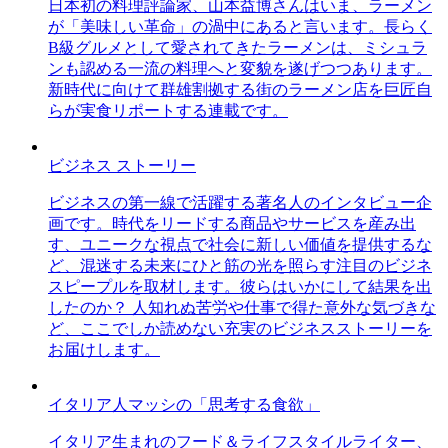
日本初の料理評論家、山本益博さんはいま、ラーメン
が「美味しい革命」の渦中にあると言います。長らく
B級グルメとして愛されてきたラーメンは、ミシュラ
ンも認める一流の料理へと変貌を遂げつつあります。
新時代に向けて群雄割拠する街のラーメン店を巨匠自
らが実食リポートする連載です。
ビジネス ストーリー
ビジネスの第一線で活躍する著名人のインタビュー企
画です。時代をリードする商品やサービスを産み出
す、ユニークな視点で社会に新しい価値を提供するな
ど、混迷する未来にひと筋の光を照らす注目のビジネ
スピープルを取材します。彼らはいかにして結果を出
したのか？ 人知れぬ苦労や仕事で得た意外な気づきな
ど、ここでしか読めない充実のビジネスストーリーを
お届けします。
イタリア人マッシの「思考する食欲」
イタリア生まれのフード＆ライフスタイルライター、