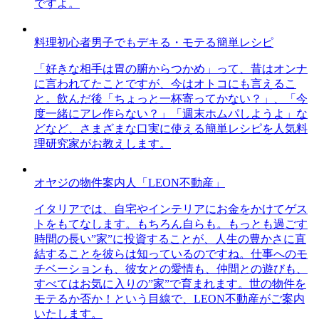
ですよ。
料理初心者男子でもデキる・モテる簡単レシピ
「好きな相手は胃の腑からつかめ」って、昔はオンナ
に言われてたことですが、今はオトコにも言えるこ
と。飲んだ後「ちょっと一杯寄ってかない？」、「今
度一緒にアレ作らない？」「週末ホムパしようよ」な
どなど、さまざまな口実に使える簡単レシピを人気料
理研究家がお教えします。
オヤジの物件案内人「LEON不動産」
イタリアでは、自宅やインテリアにお金をかけてゲス
トをもてなします。もちろん自らも。もっとも過ごす
時間の長い”家”に投資することが、人生の豊かさに直
結することを彼らは知っているのですね。仕事へのモ
チベーションも、彼女との愛情も、仲間との遊びも、
すべてはお気に入りの”家”で育まれます。世の物件を
モテるか否か！という目線で、LEON不動産がご案内
いたします。