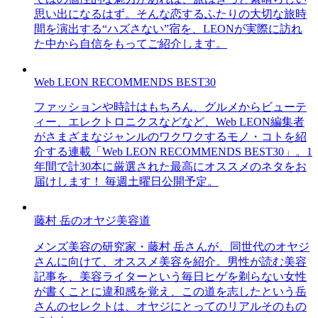
思い出になるはず。そんな恋するふたりの大切な旅時
間を演出する“ハズさない”宿を、LEONが実際に訪れ
た中から自信をもってご紹介します。
Web LEON RECOMMENDS BEST30
ファッションや時計はもちろん、グルメからビューテ
ィー、エレクトロニクスなどなど、Web LEON編集者
がさまざまなジャンルのワクワクするモノ・コトを紹
介する連載「Web LEON RECOMMENDS BEST30」。1
年間で計30本に厳選された最高にオススメのネタをお
届けします！ 毎週土曜日公開予定。
藤村 岳のオヤジ美容道
メンズ美容の研究家・藤村 岳さんが、同世代のオヤジ
さんに向けて、オススメ美容を紹介。男性が読む美容
記事を、美容ライターという毎日ヒゲを剃らない女性
が書くことに違和感を覚え、この道を志したという岳
さんのセレクトは、オヤジにとってのリアルそのもの