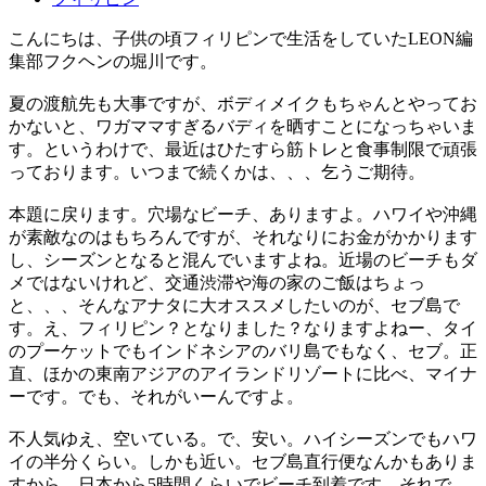
こんにちは、子供の頃フィリピンで生活をしていたLEON編
集部フクヘンの堀川です。
夏の渡航先も大事ですが、ボディメイクもちゃんとやってお
かないと、ワガママすぎるバディを晒すことになっちゃいま
す。というわけで、最近はひたすら筋トレと食事制限で頑張
っております。いつまで続くかは、、、乞うご期待。
本題に戻ります。穴場なビーチ、ありますよ。ハワイや沖縄
が素敵なのはもちろんですが、それなりにお金がかかります
し、シーズンとなると混んでいますよね。近場のビーチもダ
メではないけれど、交通渋滞や海の家のご飯はちょっ
と、、、そんなアナタに大オススメしたいのが、セブ島で
す。え、フィリピン？となりました？なりますよねー、タイ
のプーケットでもインドネシアのバリ島でもなく、セブ。正
直、ほかの東南アジアのアイランドリゾートに比べ、マイナ
ーです。でも、それがいーんですよ。
不人気ゆえ、空いている。で、安い。ハイシーズンでもハワ
イの半分くらい。しかも近い。セブ島直行便なんかもありま
すから、日本から5時間くらいでビーチ到着です。それで、