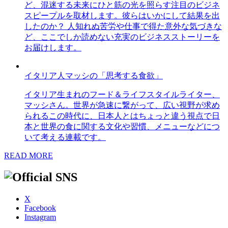
ど、混迷する未来にひと筋の光を照らす注目のビジネ
スピープルを取材します。彼らはいかにして結果を出
したのか？ 人知れぬ苦労や仕事で得た意外な気づきな
ど、ここでしか読めない充実のビジネスストーリーを
お届けします。
イタリア人マッシの「思考する食欲」
イタリア生まれのフード＆ライフスタイルライター、
マッシさん。世界が急速に繋がって、広い視野が求め
られるこの時代に、日本人とはちょっと違う視点で日
本と世界の食に関する文化や習慣、メニューなどにつ
いて考える連載です。
READ MORE
X
Facebook
Instagram