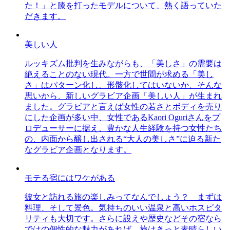
た！」と膝を打ったモデルについて、熱く語っていた
だきます。
美しい人
ルッキズム批判を生みながらも、「美しさ」の需要は
絶えることのない現代。一方で世間が求める「美し
さ」はパターン化し、形骸化してはいないか、そんな
思いから、新しいグラビア企画「美しい人」が生まれ
ました。グラビアと言えば女性の若さとボディを売り
にした企画が多い中、女性であるKaori Oguriさんをプ
ロデューサーに据え、豊かな人生経験を持つ女性たち
の、内面から醸し出される“大人の美しさ”に迫る新た
なグラビア企画となります。
モテる宿にはワケがある
彼女と訪れる旅の楽しみってなんでしょう？ まずは
料理、そして景色。気持ちのいい温泉と高いホスピタ
リティも大切です。さらに設えや歴史などその宿なら
ではの個性的な魅力があれば、旅はきっと素晴らしい