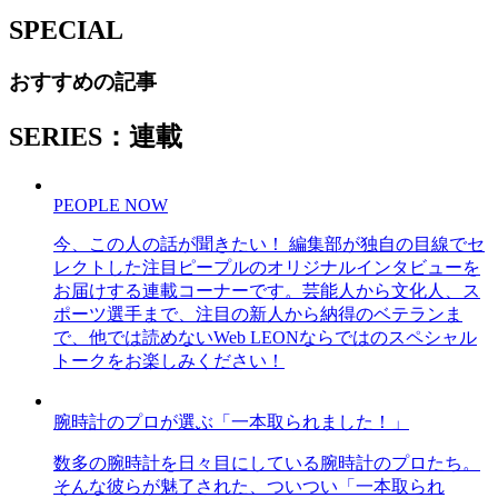
SPECIAL
おすすめの記事
SERIES：連載
PEOPLE NOW
今、この人の話が聞きたい！ 編集部が独自の目線でセ
レクトした注目ピープルのオリジナルインタビューを
お届けする連載コーナーです。芸能人から文化人、ス
ポーツ選手まで、注目の新人から納得のベテランま
で、他では読めないWeb LEONならではのスペシャル
トークをお楽しみください！
腕時計のプロが選ぶ「一本取られました！」
数多の腕時計を日々目にしている腕時計のプロたち。
そんな彼らが魅了された、ついつい「一本取られ