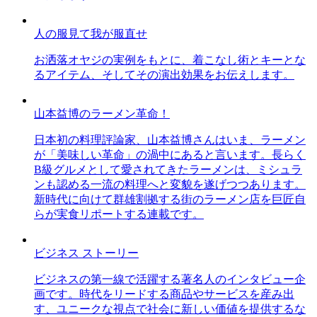
人の服見て我が服直せ
お洒落オヤジの実例をもとに、着こなし術とキーとな
るアイテム、そしてその演出効果をお伝えします。
山本益博のラーメン革命！
日本初の料理評論家、山本益博さんはいま、ラーメン
が「美味しい革命」の渦中にあると言います。長らく
B級グルメとして愛されてきたラーメンは、ミシュラ
ンも認める一流の料理へと変貌を遂げつつあります。
新時代に向けて群雄割拠する街のラーメン店を巨匠自
らが実食リポートする連載です。
ビジネス ストーリー
ビジネスの第一線で活躍する著名人のインタビュー企
画です。時代をリードする商品やサービスを産み出
す、ユニークな視点で社会に新しい価値を提供するな