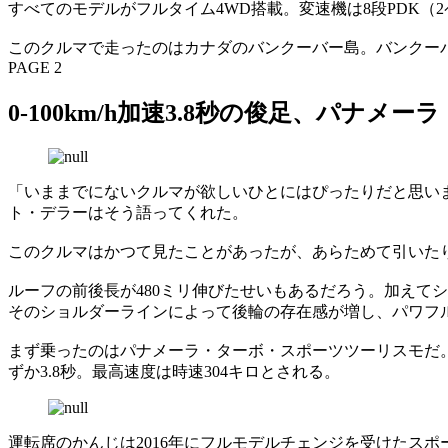
すべてのモデルがフルタイム4WD搭載。変速機は8段PDK（
このクルマで走ったのはカナダのバンクーバー島。バンクー
PAGE 2
0-100km/h加速3.8秒の俊足、パ
「いままでにないクルマが欲しいひとにはぴったりだと思い
ト・デラーはそう語ってくれた。
このクルマはかつて見たことがあったが、あらためて引いた
ルーフの前後長が480ミリ伸びたせいもあるだろう。加えて
そのショルダーラインによって後輪の存在感が増し、パワフ
まず乗ったのはパナメーラ・ターボ・スポーツツーリスモだ。
ずか3.8秒。最高速度は時速304キロとされる。
運転席のかんじは2016年にフルモデルチェンジを受けたス