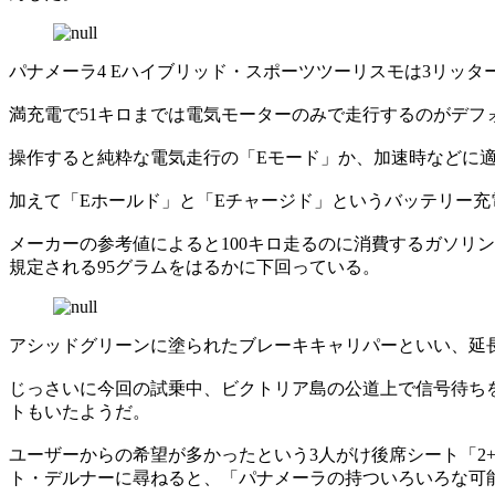
パナメーラ4 Eハイブリッド・スポーツツーリスモは3リッタ
満充電で51キロまでは電気モーターのみで走行するのがデ
操作すると純粋な電気走行の「Eモード」か、加速時などに
加えて「Eホールド」と「Eチャージド」というバッテリー
メーカーの参考値によると100キロ走るのに消費するガソリン
規定される95グラムをはるかに下回っている。
アシッドグリーンに塗られたブレーキキャリパーといい、延
じっさいに今回の試乗中、ビクトリア島の公道上で信号待ち
トもいたようだ。
ユーザーからの希望が多かったという3人がけ後席シート「2
ト・デルナーに尋ねると、「パナメーラの持ついろいろな可