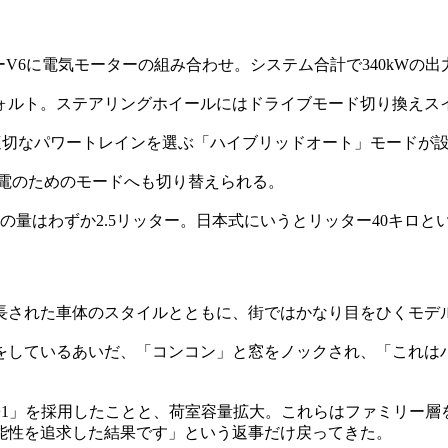
ーV6に電気モーターの組み合わせ。システム合計で340kWの出
フォルト。ステアリングホイールにはドライブモード切り換えス
適切なパワートレインを選ぶ「ハイブリッドオート」モードが
充電のためのモードへも切り替えられる。
の量はわずか2.5リッター。日本式にいうとリッター40キロと
長された車体のスタイルとともに、街ではかなり目をひくモデ
をしているあいだ、「コンコン」と窓をノックされ、「これは
+1」を採用したことと、荷室容量拡大。これらはファミリー
能性を追求した結果です」という返事だけ戻ってきた。