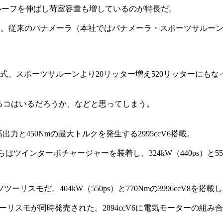
ルーフを伸ばし荷室容量も増しているのが特長だ。
ジ。従来のパナメーラ（本社ではパナメーラ・スポーツサルー
倒式。スポーツサルーンより20リッター増え520リッターにも
るコはいるだろうか、などと思ってしまう。
出力と450Nmの最大トルクを発生する2995ccV6搭載。
らはツインターボチャージャーを装着し、324kW（440ps）と5
モだ。404kW（550ps）と770Nmの3996ccV8を搭載
リスモが同時発売された。2894ccV6に電気モーターの組み合わ