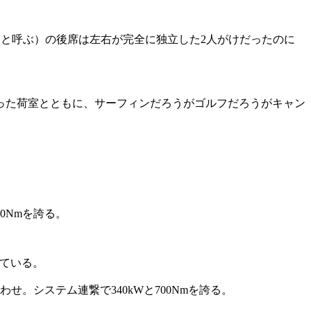
ンと呼ぶ）の後席は左右が完全に独立した2人がけだったのに
なった荷室とともに、サーフィンだろうがゴルフだろうがキャン
50Nmを誇る。
している。
せ。システム連繋で340kWと700Nmを誇る。