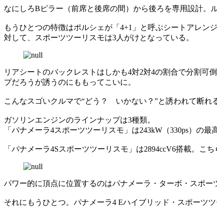
なにしろBピラー（前席と後席の間）から後ろを専用設計。
もうひとつの特徴はポルシェが「4+1」と呼ぶシートアレン
対して、スポーツツーリスモは3人がけとなっている。
リアシートのバックレストはしかも4対2対4の割合で分割可
プだろうが誘うのにももってこいに。
こんなスゴいクルマで“どう？ いかない？”と誘われて断れ
ガソリンエンジンのラインナップは3種類。
「パナメーラ4スポーツツーリスモ」は243kW（330ps）の最高
「パナメーラ4Sスポーツツーリスモ」は2894ccV6搭載。こち
パワー的に頂点に位置するのはパナメーラ・ターボ・スポーツツーリス
それにもうひとつ。パナメーラ4 Eハイブリッド・スポーツツー