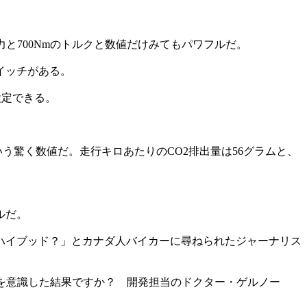
力と700Nmのトルクと数値だけみてもパワフルだ。
イッチがある。
設定できる。
いう驚く数値だ。走行キロあたりのCO2排出量は56グラムと、
ルだ。
ハイブッド？」とカナダ人バイカーに尋ねられたジャーナリス
層を意識した結果ですか？ 開発担当のドクター・ゲルノー