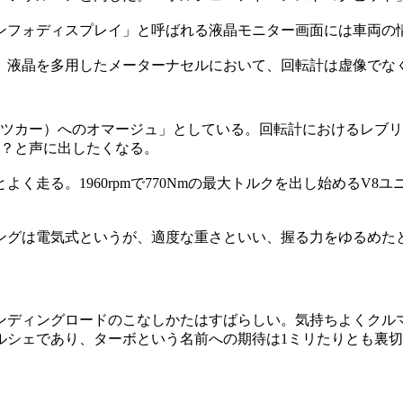
ンフォディスプレイ」と呼ばれる液晶モニター画面には車両の
、液晶を多用したメーターナセルにおいて、回転計は虚像でな
ーツカー）へのオマージュ」としている。回転計におけるレブリミ
け？と声に出したくなる。
く走る。1960rpmで770Nmの最大トルクを出し始めるV8
ングは電気式というが、適度な重さといい、握る力をゆるめた
ンディングロードのこなしかたはすばらしい。気持ちよくクル
ルシェであり、ターボという名前への期待は1ミリたりとも裏