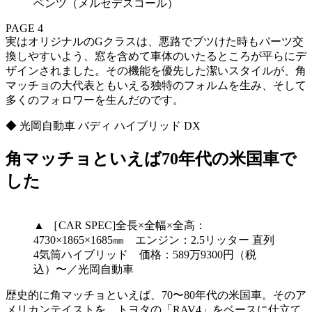
ベンツ（メルセデスコール）
PAGE 4
実はオリジナルのGクラスは、悪路でブツけた時もパーツ交
換しやすいよう、窓を含めて車体のいたるところが平らにデ
ザインされました。その機能を優先した潔いスタイルが、角
マッチョの大代表ともいえる独特のフォルムを生み、そして
多くのフォロワーを生んだのです。
◆ 光岡自動車 バディ ハイブリッド DX
角マッチョといえば70年代の米国車で
した
▲ ［CAR SPEC]全長×全幅×全高：
4730×1865×1685㎜ エンジン：2.5リッター 直列
4気筒ハイブリッド 価格：589万9300円（税
込）〜／光岡自動車
歴史的に角マッチョといえば、70〜80年代の米国車。そのア
メリカンテイストを、トヨタの「RAV4」をベースに仕立て