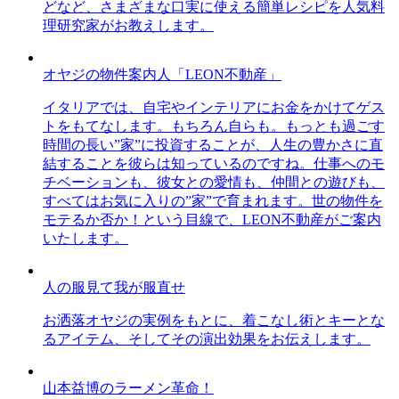
どなど、さまざまな口実に使える簡単レシピを人気料
理研究家がお教えします。
オヤジの物件案内人「LEON不動産」
イタリアでは、自宅やインテリアにお金をかけてゲス
トをもてなします。もちろん自らも。もっとも過ごす
時間の長い”家”に投資することが、人生の豊かさに直
結することを彼らは知っているのですね。仕事へのモ
チベーションも、彼女との愛情も、仲間との遊びも、
すべてはお気に入りの”家”で育まれます。世の物件を
モテるか否か！という目線で、LEON不動産がご案内
いたします。
人の服見て我が服直せ
お洒落オヤジの実例をもとに、着こなし術とキーとな
るアイテム、そしてその演出効果をお伝えします。
山本益博のラーメン革命！