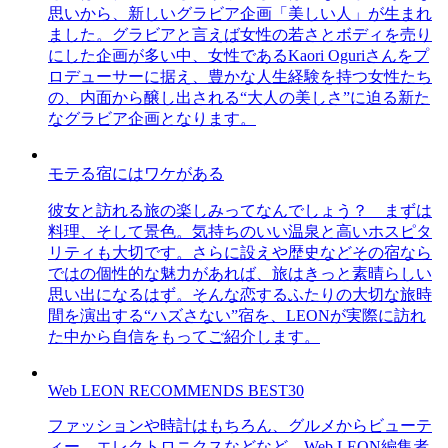
思いから、新しいグラビア企画「美しい人」が生まれ
ました。グラビアと言えば女性の若さとボディを売り
にした企画が多い中、女性であるKaori Oguriさんをプ
ロデューサーに据え、豊かな人生経験を持つ女性たち
の、内面から醸し出される“大人の美しさ”に迫る新た
なグラビア企画となります。
モテる宿にはワケがある
彼女と訪れる旅の楽しみってなんでしょう？ まずは
料理、そして景色。気持ちのいい温泉と高いホスピタ
リティも大切です。さらに設えや歴史などその宿なら
ではの個性的な魅力があれば、旅はきっと素晴らしい
思い出になるはず。そんな恋するふたりの大切な旅時
間を演出する“ハズさない”宿を、LEONが実際に訪れ
た中から自信をもってご紹介します。
Web LEON RECOMMENDS BEST30
ファッションや時計はもちろん、グルメからビューテ
ィー、エレクトロニクスなどなど、Web LEON編集者