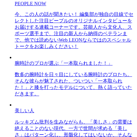
PEOPLE NOW
今、この人の話が聞きたい！ 編集部が独自の目線でセ
レクトした注目ピープルのオリジナルインタビューを
お届けする連載コーナーです。芸能人から文化人、ス
ポーツ選手まで、注目の新人から納得のベテランま
で、他では読めないWeb LEONならではのスペシャル
トークをお楽しみください！
腕時計のプロが選ぶ「一本取られました！」
数多の腕時計を日々目にしている腕時計のプロたち。
そんな彼らが魅了された、ついつい「一本取られ
た！」と膝を打ったモデルについて、熱く語っていた
だきます。
美しい人
ルッキズム批判を生みながらも、「美しさ」の需要は
絶えることのない現代。一方で世間が求める「美し
さ」はパターン化し、形骸化してはいないか、そんな