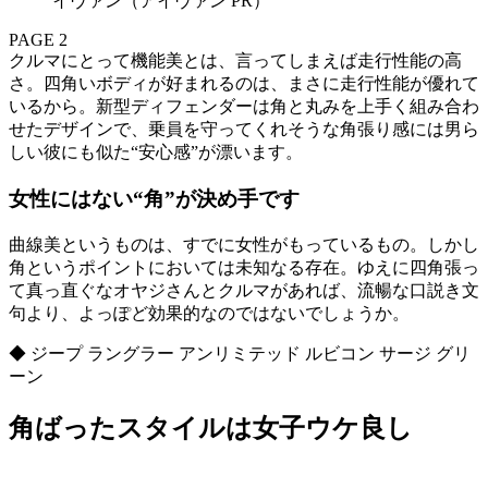
イヴァン（アイヴァン PR）
PAGE 2
クルマにとって機能美とは、言ってしまえば走行性能の高
さ。四角いボディが好まれるのは、まさに走行性能が優れて
いるから。新型ディフェンダーは角と丸みを上手く組み合わ
せたデザインで、乗員を守ってくれそうな角張り感には男ら
しい彼にも似た“安心感”が漂います。
女性にはない“角”が決め手です
曲線美というものは、すでに女性がもっているもの。しかし
角というポイントにおいては未知なる存在。ゆえに四角張っ
て真っ直ぐなオヤジさんとクルマがあれば、流暢な口説き文
句より、よっぽど効果的なのではないでしょうか。
◆ ジープ ラングラー アンリミテッド ルビコン サージ グリ
ーン
角ばったスタイルは女子ウケ良し