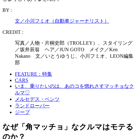
BY :
文／小川フミオ（自動車ジャーナリスト）
CREDIT :
写真／人物・片桐史郎（TROLLEY）、スタイリング
／坂井辰翁 ヘア／JUN GOTO メイク／Ken
Nakano 文／いとうゆうじ、小川フミオ、LEON編集
部
FEATURE：特集
CARS
いま、乗りたいのは、あのコを惚れさすマッチョなク
ルマ♡
メルセデス・ベンツ
ランドローバー
ジープ
なぜ「角マッチョ」なクルマはモテる
のか？