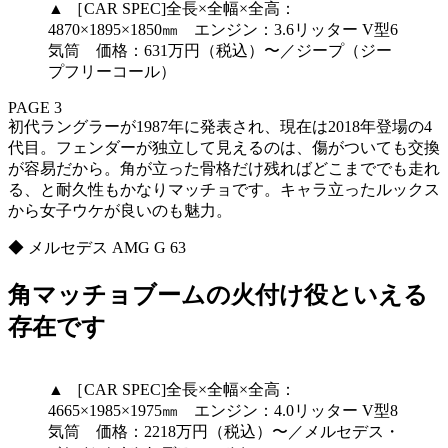
▲ ［CAR SPEC]全長×全幅×全高：
4870×1895×1850㎜ エンジン：3.6リッター V型6
気筒 価格：631万円（税込）〜／ジープ（ジー
プフリーコール）
PAGE 3
初代ラングラーが1987年に発表され、現在は2018年登場の4
代目。フェンダーが独立して見えるのは、傷がついても交換
が容易だから。角が立った骨格だけ残ればどこまででも走れ
る、と耐久性もかなりマッチョです。キャラ立ったルックス
から女子ウケが良いのも魅力。
◆ メルセデス AMG G 63
角マッチョブームの火付け役といえる
存在です
▲ ［CAR SPEC]全長×全幅×全高：
4665×1985×1975㎜ エンジン：4.0リッター V型8
気筒 価格：2218万円（税込）〜／メルセデス・