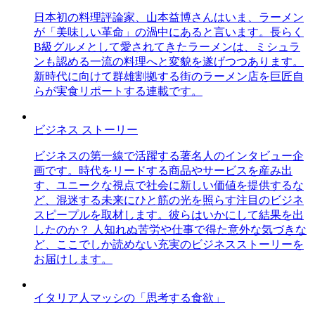
日本初の料理評論家、山本益博さんはいま、ラーメン
が「美味しい革命」の渦中にあると言います。長らく
B級グルメとして愛されてきたラーメンは、ミシュラ
ンも認める一流の料理へと変貌を遂げつつあります。
新時代に向けて群雄割拠する街のラーメン店を巨匠自
らが実食リポートする連載です。
ビジネス ストーリー
ビジネスの第一線で活躍する著名人のインタビュー企
画です。時代をリードする商品やサービスを産み出
す、ユニークな視点で社会に新しい価値を提供するな
ど、混迷する未来にひと筋の光を照らす注目のビジネ
スピープルを取材します。彼らはいかにして結果を出
したのか？ 人知れぬ苦労や仕事で得た意外な気づきな
ど、ここでしか読めない充実のビジネスストーリーを
お届けします。
イタリア人マッシの「思考する食欲」