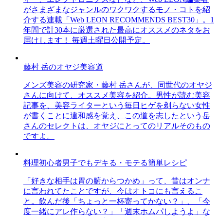
がさまざまなジャンルのワクワクするモノ・コトを紹
介する連載「Web LEON RECOMMENDS BEST30」。1
年間で計30本に厳選された最高にオススメのネタをお
届けします！ 毎週土曜日公開予定。
藤村 岳のオヤジ美容道
メンズ美容の研究家・藤村 岳さんが、同世代のオヤジ
さんに向けて、オススメ美容を紹介。男性が読む美容
記事を、美容ライターという毎日ヒゲを剃らない女性
が書くことに違和感を覚え、この道を志したという岳
さんのセレクトは、オヤジにとってのリアルそのもの
ですよ。
料理初心者男子でもデキる・モテる簡単レシピ
「好きな相手は胃の腑からつかめ」って、昔はオンナ
に言われてたことですが、今はオトコにも言えるこ
と。飲んだ後「ちょっと一杯寄ってかない？」、「今
度一緒にアレ作らない？」「週末ホムパしようよ」な