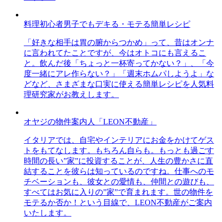
料理初心者男子でもデキる・モテる簡単レシピ
「好きな相手は胃の腑からつかめ」って、昔はオンナ
に言われてたことですが、今はオトコにも言えるこ
と。飲んだ後「ちょっと一杯寄ってかない？」、「今
度一緒にアレ作らない？」「週末ホムパしようよ」な
どなど、さまざまな口実に使える簡単レシピを人気料
理研究家がお教えします。
オヤジの物件案内人「LEON不動産」
イタリアでは、自宅やインテリアにお金をかけてゲス
トをもてなします。もちろん自らも。もっとも過ごす
時間の長い”家”に投資することが、人生の豊かさに直
結することを彼らは知っているのですね。仕事へのモ
チベーションも、彼女との愛情も、仲間との遊びも、
すべてはお気に入りの”家”で育まれます。世の物件を
モテるか否か！という目線で、LEON不動産がご案内
いたします。