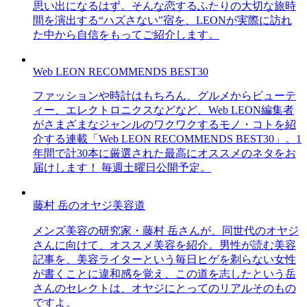
思い出になるはず。そんな恋するふたりの大切な旅時
間を演出する“ハズさない”宿を、LEONが実際に訪れ
た中から自信をもってご紹介します。
Web LEON RECOMMENDS BEST30
ファッションや時計はもちろん、グルメからビューテ
ィー、エレクトロニクスなどなど、Web LEON編集者
がさまざまなジャンルのワクワクするモノ・コトを紹
介する連載「Web LEON RECOMMENDS BEST30」。1
年間で計30本に厳選された最高にオススメのネタをお
届けします！ 毎週土曜日公開予定。
藤村 岳のオヤジ美容道
メンズ美容の研究家・藤村 岳さんが、同世代のオヤジ
さんに向けて、オススメ美容を紹介。男性が読む美容
記事を、美容ライターという毎日ヒゲを剃らない女性
が書くことに違和感を覚え、この道を志したという岳
さんのセレクトは、オヤジにとってのリアルそのもの
ですよ。