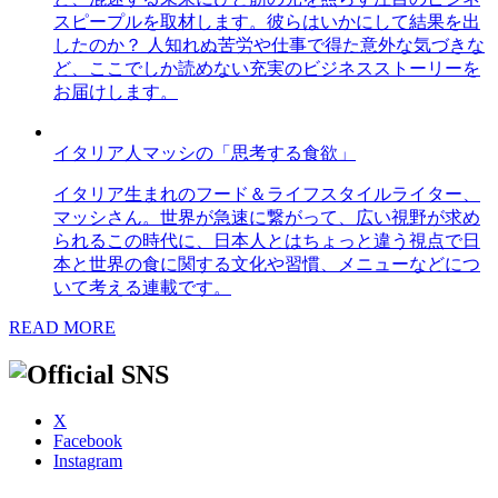
スピープルを取材します。彼らはいかにして結果を出
したのか？ 人知れぬ苦労や仕事で得た意外な気づきな
ど、ここでしか読めない充実のビジネスストーリーを
お届けします。
イタリア人マッシの「思考する食欲」
イタリア生まれのフード＆ライフスタイルライター、
マッシさん。世界が急速に繋がって、広い視野が求め
られるこの時代に、日本人とはちょっと違う視点で日
本と世界の食に関する文化や習慣、メニューなどにつ
いて考える連載です。
READ MORE
X
Facebook
Instagram