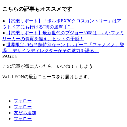
こちらの記事もオススメです
●
【試乗リポート】「ボルボEX30クロスカントリー」はア
ウトドアにも行ける“街の遊撃手”！
●
【試乗リポート】最新世代のプジョー3008は、いいファミ
リーカーの資質を備え、ヒットの予感！
●
世界限定29台!? 超特別なランボルギーニ「フェノメノ」登
場！ デザインディレクターがその魅力を語る。
PAGE 8
この記事が気に入ったら「いいね！」しよう
Web LEONの最新ニュースをお届けします。
フォロー
フォロー
友だち追加
フォロー