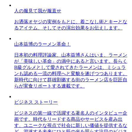
人の服見て我が服直せ
お洒落オヤジの実例をもとに、着こなし術とキーとな
るアイテム、そしてその演出効果をお伝えします。
山本益博のラーメン革命！
日本初の料理評論家、山本益博さんはいま、ラーメン
が「美味しい革命」の渦中にあると言います。長らく
B級グルメとして愛されてきたラーメンは、ミシュラ
ンも認める一流の料理へと変貌を遂げつつあります。
新時代に向けて群雄割拠する街のラーメン店を巨匠自
らが実食リポートする連載です。
ビジネス ストーリー
ビジネスの第一線で活躍する著名人のインタビュー企
画です。時代をリードする商品やサービスを産み出
す、ユニークな視点で社会に新しい価値を提供するな
ど、混迷する未来にひと筋の光を照らす注目のビジネ