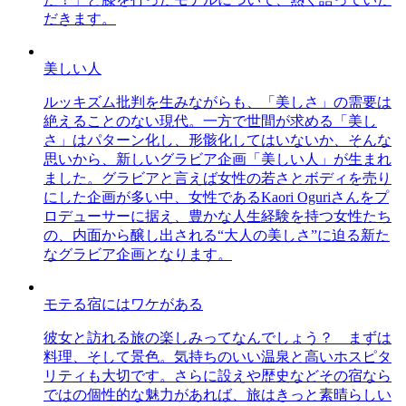
だきます。
美しい人
ルッキズム批判を生みながらも、「美しさ」の需要は
絶えることのない現代。一方で世間が求める「美し
さ」はパターン化し、形骸化してはいないか、そんな
思いから、新しいグラビア企画「美しい人」が生まれ
ました。グラビアと言えば女性の若さとボディを売り
にした企画が多い中、女性であるKaori Oguriさんをプ
ロデューサーに据え、豊かな人生経験を持つ女性たち
の、内面から醸し出される“大人の美しさ”に迫る新た
なグラビア企画となります。
モテる宿にはワケがある
彼女と訪れる旅の楽しみってなんでしょう？ まずは
料理、そして景色。気持ちのいい温泉と高いホスピタ
リティも大切です。さらに設えや歴史などその宿なら
ではの個性的な魅力があれば、旅はきっと素晴らしい