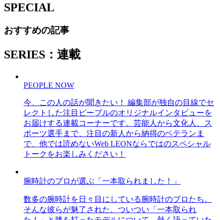
SPECIAL
おすすめの記事
SERIES：連載
PEOPLE NOW
今、この人の話が聞きたい！ 編集部が独自の目線でセ
レクトした注目ピープルのオリジナルインタビューを
お届けする連載コーナーです。芸能人から文化人、ス
ポーツ選手まで、注目の新人から納得のベテランま
で、他では読めないWeb LEONならではのスペシャル
トークをお楽しみください！
腕時計のプロが選ぶ「一本取られました！」
数多の腕時計を日々目にしている腕時計のプロたち。
そんな彼らが魅了された、ついつい「一本取られ
た！」と膝を打ったモデルについて、熱く語っていた