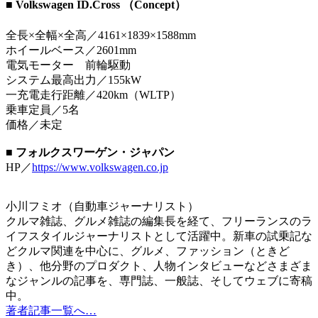
■ Volkswagen ID.Cross （Concept）
全長×全幅×全高／4161×1839×1588mm
ホイールベース／2601mm
電気モーター 前輪駆動
システム最高出力／155kW
一充電走行距離／420km（WLTP）
乗車定員／5名
価格／未定
■ フォルクスワーゲン・ジャパン
HP／
https://www.volkswagen.co.jp
小川フミオ（自動車ジャーナリスト）
クルマ雑誌、グルメ雑誌の編集長を経て、フリーランスのラ
イフスタイルジャーナリストとして活躍中。新車の試乗記な
どクルマ関連を中心に、グルメ、ファッション（ときど
き）、他分野のプロダクト、人物インタビューなどさまざま
なジャンルの記事を、専門誌、一般誌、そしてウェブに寄稿
中。
著者記事一覧へ…