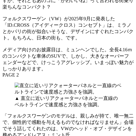
すか、それともあのコに「かわいいね」って言われる街乗り
楽ちんなコンパクト？
フォルクスワーゲン（VW）が2025年9月に発表した
「ID.CROSS（アイディークロス）コンセプト」は、ミラノ
とかパリの街が似合いそうな、デザインにすぐれたコンパク
ト。もちろん、日本の街も、です。
メディア向けのお披露目は、ミュンヘンでした。全長4.16ｍ
のコンパクトな車体のSUVで、しかし、大きなオーバーフ
ェンダーなどで、けっこうアグレッシブ。いまっぽい魅力が
しっかりあります。
PAGE 2
▲ 直立に近いリアクォーターパネルと一直線の
ベルトラインで速度感と力強さを強調。
「フォルクスワーゲンのモデルは、親しみが持て、唯一無二
で、個性的で感動を与えるものでなければなりません」会場
でそう話してくれたのは、VWのヘッド・オブ・デザインを
務めるアンドレアス・ミント氏。