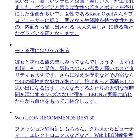
思いから、新しいグラビア企画「美しい人」が生まれ
ました。グラビアと言えば女性の若さとボディを売り
にした企画が多い中、女性であるKaori Oguriさんをプ
ロデューサーに据え、豊かな人生経験を持つ女性たち
の、内面から醸し出される“大人の美しさ”に迫る新た
なグラビア企画となります。
モテる宿にはワケがある
彼女と訪れる旅の楽しみってなんでしょう？ まずは
料理、そして景色。気持ちのいい温泉と高いホスピタ
リティも大切です。さらに設えや歴史などその宿なら
ではの個性的な魅力があれば、旅はきっと素晴らしい
思い出になるはず。そんな恋するふたりの大切な旅時
間を演出する“ハズさない”宿を、LEONが実際に訪れ
た中から自信をもってご紹介します。
Web LEON RECOMMENDS BEST30
ファッションや時計はもちろん、グルメからビューテ
ィー、エレクトロニクスなどなど、Web LEON編集者