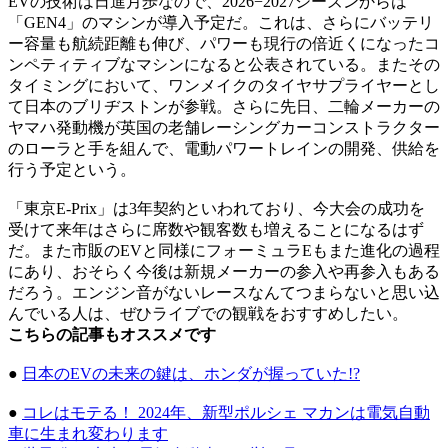
EVの技術は日進月歩なので、2026−2027シーズンからは
「GEN4」のマシンが導入予定だ。これは、さらにバッテリ
ー容量も航続距離も伸び、パワーも現行の倍近くになったコ
ンペティティブなマシンになると公表されている。またその
タイミングにおいて、ワンメイクのタイヤサプライヤーとし
て日本のブリヂストンが参戦。さらに先日、二輪メーカーの
ヤマハ発動機が英国の老舗レーシングカーコンストラクター
のローラと手を組んで、電動パワートレインの開発、供給を
行う予定という。
「東京E-Prix」は3年契約といわれており、今大会の成功を
受けて来年はさらに席数や観客数も増えることになるはず
だ。また市販のEVと同様にフォーミュラEもまた進化の過程
にあり、おそらく今後は新規メーカーの参入や再参入もある
だろう。エンジン音がないレースなんてつまらないと思い込
んでいる人は、ぜひライブでの観戦をおすすめしたい。
こちらの記事もオススメです
●
日本のEVの未来の鍵は、ホンダが握っていた!?
●
コレはモテる！ 2024年、新型ポルシェ マカンは電気自動
車に生まれ変わります