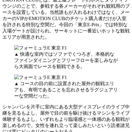
ウンジのことで、参戦する各メーカーがそれぞれ観戦用のブ
ースを設置している。当然誰もが入れるわけではなく、メー
カーのVIPかEMOTION CLUBのチケット購入者だけが入室
を許される特別な空間だ。今回の「東京E-Prix」では特別な
入場ゲートが設けられ、サーキットに一番近いホットな観戦
エリアが用意された。
▲ 快適な室内ではソファでくつろぎ、本格的な
ファインダイニングとフリーフローを楽しみなが
ら大画面でレースを観戦できる。
▲ コースの目の前に設置された屋外の観戦エリ
アも、有明であることを忘れさせるラグジュアリ
ーな空間だった。
シャンパンを片手に室内にある大型ディスプレイのライブ中
継を見るもよし、屋外で目の前を駆け抜けるマシンをライブ
体験するもよし、いずれもより臨場感と一体感のある観戦が
楽しめるので、女性を連れ立って楽しみたいという読者諸兄
には実にピッタリのシートだろう。