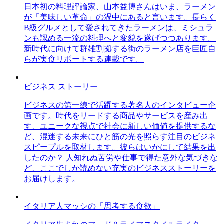
日本初の料理評論家、山本益博さんはいま、ラーメン
が「美味しい革命」の渦中にあると言います。長らく
B級グルメとして愛されてきたラーメンは、ミシュラ
ンも認める一流の料理へと変貌を遂げつつあります。
新時代に向けて群雄割拠する街のラーメン店を巨匠自
らが実食リポートする連載です。
ビジネス ストーリー
ビジネスの第一線で活躍する著名人のインタビュー企
画です。時代をリードする商品やサービスを産み出
す、ユニークな視点で社会に新しい価値を提供するな
ど、混迷する未来にひと筋の光を照らす注目のビジネ
スピープルを取材します。彼らはいかにして結果を出
したのか？ 人知れぬ苦労や仕事で得た意外な気づきな
ど、ここでしか読めない充実のビジネスストーリーを
お届けします。
イタリア人マッシの「思考する食欲」