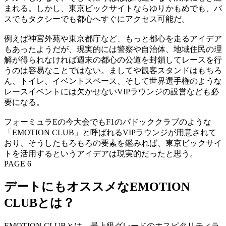
まれる。しかし、東京ビックサイトならゆりかもめでも、バ
スでもタクシーでも都心へすぐにアクセス可能だ。
例えば神宮外苑や東京都庁など、もっと都心を走るアイデア
もあったようだが、現実的には警察や自治体、地域住民の理
解が得られなければ週末の都心の公道を封鎖してレースを行
うのは容易なことではない。ましてや観客スタンドはもちろ
ん、トイレ、イベントスペース、そして世界選手権のような
レースイベントには欠かせないVIPラウンジの設営なども必
要になる。
フォーミュラEの今大会でもF1のパドッククラブのような
「EMOTION CLUB」と呼ばれるVIPラウンジが用意されて
おり、そうしたもろもろの要素を鑑みれば、東京ビックサイ
トを活用するというアイデアは現実的だったと思う。
PAGE 6
デートにもオススメなEMOTION
CLUBとは？
EMOTION CLUBとは、最上級グレードのホスピタリティラ