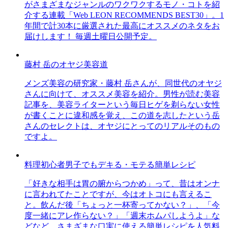
がさまざまなジャンルのワクワクするモノ・コトを紹
介する連載「Web LEON RECOMMENDS BEST30」。1
年間で計30本に厳選された最高にオススメのネタをお
届けします！ 毎週土曜日公開予定。
藤村 岳のオヤジ美容道
メンズ美容の研究家・藤村 岳さんが、同世代のオヤジ
さんに向けて、オススメ美容を紹介。男性が読む美容
記事を、美容ライターという毎日ヒゲを剃らない女性
が書くことに違和感を覚え、この道を志したという岳
さんのセレクトは、オヤジにとってのリアルそのもの
ですよ。
料理初心者男子でもデキる・モテる簡単レシピ
「好きな相手は胃の腑からつかめ」って、昔はオンナ
に言われてたことですが、今はオトコにも言えるこ
と。飲んだ後「ちょっと一杯寄ってかない？」、「今
度一緒にアレ作らない？」「週末ホムパしようよ」な
どなど、さまざまな口実に使える簡単レシピを人気料