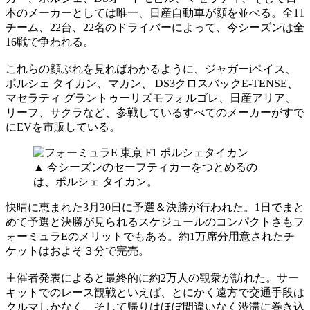
本のメーカーとしては唯一、日産自動車が顔を並べる。全11
チーム、22台、22名のドライバーによって、今シーズンは全
16戦で争われる。
これらの顔ぶれを見ればわかるように、ジャガーiペイス、
ポルシェ タイカン、マカン、 DS3クロスバックE-TENSE、
マセラティ グラントゥーリズモフォルゴレ、日産アリア、
リーフ、サクラなど、参戦しているすべてのメーカーがすで
にEVを市販している。
▲ 今シーズンのセーフティカーをつとめるの
は、ポルシェ タイカン。
快晴に恵まれた3月30日に予選＆決勝が行われた。1日でまと
めて予選と決勝が見られるスケジュールのコンパクトさもフ
ォーミュラEのメリットでもある。約1万席分用意されたチ
ケットはおよそ３分で完売。
主催者発表によると最終的に約2万人の観衆が訪れた。サー
キットでのレース観戦といえば、とにかく遠方で交通手段は
クルマしかなく、そして帰りはほぼ間違いなく渋滞に巻き込