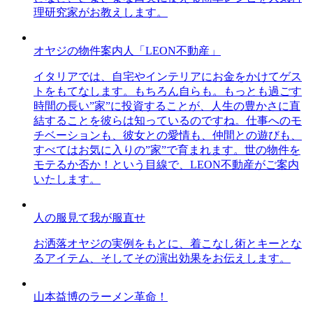
理研究家がお教えします。
オヤジの物件案内人「LEON不動産」
イタリアでは、自宅やインテリアにお金をかけてゲス
トをもてなします。もちろん自らも。もっとも過ごす
時間の長い”家”に投資することが、人生の豊かさに直
結することを彼らは知っているのですね。仕事へのモ
チベーションも、彼女との愛情も、仲間との遊びも、
すべてはお気に入りの”家”で育まれます。世の物件を
モテるか否か！という目線で、LEON不動産がご案内
いたします。
人の服見て我が服直せ
お洒落オヤジの実例をもとに、着こなし術とキーとな
るアイテム、そしてその演出効果をお伝えします。
山本益博のラーメン革命！