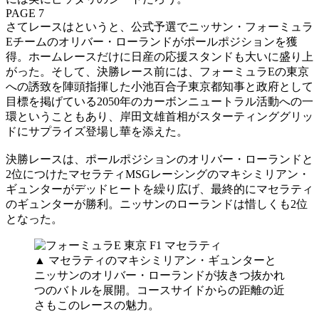
PAGE 7
さてレースはというと、公式予選でニッサン・フォーミュラ
Eチームのオリバー・ローランドがポールポジションを獲
得。ホームレースだけに日産の応援スタンドも大いに盛り上
がった。そして、決勝レース前には、フォーミュラEの東京
への誘致を陣頭指揮した小池百合子東京都知事と政府として
目標を掲げている2050年のカーボンニュートラル活動への一
環ということもあり、岸田文雄首相がスターティンググリッ
ドにサプライズ登場し華を添えた。
決勝レースは、ポールポジションのオリバー・ローランドと
2位につけたマセラティMSGレーシングのマキシミリアン・
ギュンターがデッドヒートを繰り広げ、最終的にマセラティ
のギュンターが勝利。ニッサンのローランドは惜しくも2位
となった。
▲ マセラティのマキシミリアン・ギュンターと
ニッサンのオリバー・ローランドが抜きつ抜かれ
つのバトルを展開。コースサイドからの距離の近
さもこのレースの魅力。