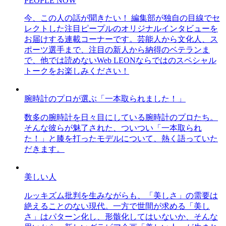
PEOPLE NOW
今、この人の話が聞きたい！ 編集部が独自の目線でセ
レクトした注目ピープルのオリジナルインタビューを
お届けする連載コーナーです。芸能人から文化人、ス
ポーツ選手まで、注目の新人から納得のベテランま
で、他では読めないWeb LEONならではのスペシャル
トークをお楽しみください！
腕時計のプロが選ぶ「一本取られました！」
数多の腕時計を日々目にしている腕時計のプロたち。
そんな彼らが魅了された、ついつい「一本取られ
た！」と膝を打ったモデルについて、熱く語っていた
だきます。
美しい人
ルッキズム批判を生みながらも、「美しさ」の需要は
絶えることのない現代。一方で世間が求める「美し
さ」はパターン化し、形骸化してはいないか、そんな