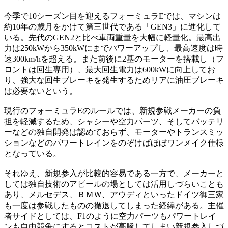
今季で10シーズン目を迎えるフォーミュラEでは、マシンは
約10年の歳月をかけて第三世代である「GEN3」に進化して
いる。先代のGEN2と比べ車両重量を大幅に軽量化。最高出
力は250kWから350kWにまでパワーアップし、最高速度は時
速300km/hを超える。また前後に2基のモーターを搭載し（フ
ロントは回生専用）、最大回生電力は600kWに向上してお
り、強大な回生ブレーキを発生するためリアに油圧ブレーキ
は必要ないという。
現行のフォーミュラEのルールでは、新規参戦メーカーの負
担を軽減するため、シャシーや空力パーツ、そしてバッテリ
ーなどの独自開発は認めておらず、モーターやトランスミッ
ションなどのパワートレインをのぞけばほぼワンメイク仕様
となっている。
それゆえ、新規参入が比較的容易である一方で、メーカーと
しては独自技術のアピールの場としては活用しづらいことも
あり、メルセデス、ＢＭＷ、アウディといったドイツ御三家
も一度は参戦したものの撤退してしまった経緯がある。主催
者サイドとしては、F1のように空力パーツもパワートレイ
ンも自由競争にするとコストが高騰してしまい新規参入しづ