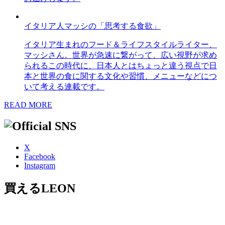
イタリア人マッシの「思考する食欲」
イタリア生まれのフード＆ライフスタイルライター、
マッシさん。世界が急速に繋がって、広い視野が求め
られるこの時代に、日本人とはちょっと違う視点で日
本と世界の食に関する文化や習慣、メニューなどにつ
いて考える連載です。
READ MORE
X
Facebook
Instagram
買えるLEON