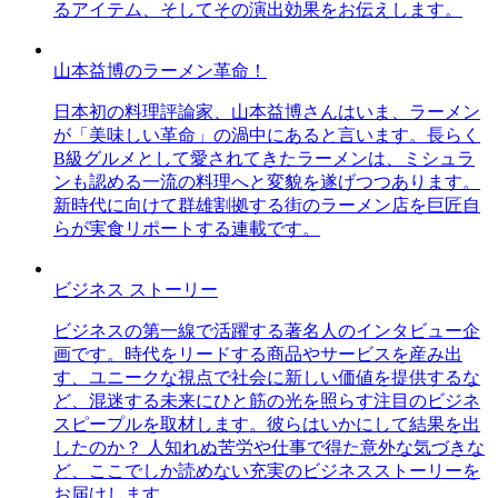
るアイテム、そしてその演出効果をお伝えします。
山本益博のラーメン革命！
日本初の料理評論家、山本益博さんはいま、ラーメン
が「美味しい革命」の渦中にあると言います。長らく
B級グルメとして愛されてきたラーメンは、ミシュラ
ンも認める一流の料理へと変貌を遂げつつあります。
新時代に向けて群雄割拠する街のラーメン店を巨匠自
らが実食リポートする連載です。
ビジネス ストーリー
ビジネスの第一線で活躍する著名人のインタビュー企
画です。時代をリードする商品やサービスを産み出
す、ユニークな視点で社会に新しい価値を提供するな
ど、混迷する未来にひと筋の光を照らす注目のビジネ
スピープルを取材します。彼らはいかにして結果を出
したのか？ 人知れぬ苦労や仕事で得た意外な気づきな
ど、ここでしか読めない充実のビジネスストーリーを
お届けします。