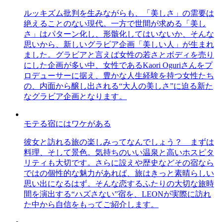
ルッキズム批判を生みながらも、「美しさ」の需要は
絶えることのない現代。一方で世間が求める「美し
さ」はパターン化し、形骸化してはいないか、そんな
思いから、新しいグラビア企画「美しい人」が生まれ
ました。グラビアと言えば女性の若さとボディを売り
にした企画が多い中、女性であるKaori Oguriさんをプ
ロデューサーに据え、豊かな人生経験を持つ女性たち
の、内面から醸し出される“大人の美しさ”に迫る新た
なグラビア企画となります。
モテる宿にはワケがある
彼女と訪れる旅の楽しみってなんでしょう？ まずは
料理、そして景色。気持ちのいい温泉と高いホスピタ
リティも大切です。さらに設えや歴史などその宿なら
ではの個性的な魅力があれば、旅はきっと素晴らしい
思い出になるはず。そんな恋するふたりの大切な旅時
間を演出する“ハズさない”宿を、LEONが実際に訪れ
た中から自信をもってご紹介します。