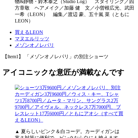
物&静物・鈴木泰之（Studio Log） スタイリング／四
方章敬 ヘアメイク／加藤 健 文／小曽根広光、武田
一希（LEON） 編集／渡辺 豪、五十嵐 菜（ともに
LEON）
買えるLEON
マヌエルリッツ
メゾンオノレパリ
【Item1】 「メゾンオノレパリ」の別注ショーツ
アイコニックな意匠が満載なんです
▲ 夏らしいピンク＆白コーデ。カーディガンは
寒さ対策に便利で、ピンクなら白にも映えます。