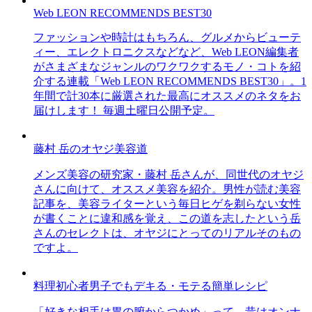
Web LEON RECOMMENDS BEST30
ファッションや時計はもちろん、グルメからビューテ
ィー、エレクトロニクスなどなど、Web LEON編集者
がさまざまなジャンルのワクワクするモノ・コトを紹
介する連載「Web LEON RECOMMENDS BEST30」。1
年間で計30本に厳選された最高にオススメのネタをお
届けします！ 毎週土曜日公開予定。
藤村 岳のオヤジ美容道
メンズ美容の研究家・藤村 岳さんが、同世代のオヤジ
さんに向けて、オススメ美容を紹介。男性が読む美容
記事を、美容ライターという毎日ヒゲを剃らない女性
が書くことに違和感を覚え、この道を志したという岳
さんのセレクトは、オヤジにとってのリアルそのもの
ですよ。
料理初心者男子でもデキる・モテる簡単レシピ
「好きな相手は胃の腑からつかめ」って、昔はオンナ