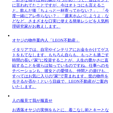
に言われてたことですが、今はオトコにも言えるこ
と。飲んだ後「ちょっと一杯寄ってかない？」、「今
度一緒にアレ作らない？」「週末ホムパしようよ」な
どなど、さまざまな口実に使える簡単レシピを人気料
理研究家がお教えします。
オヤジの物件案内人「LEON不動産」
イタリアでは、自宅やインテリアにお金をかけてゲス
トをもてなします。もちろん自らも。もっとも過ごす
時間の長い”家”に投資することが、人生の豊かさに直
結することを彼らは知っているのですね。仕事へのモ
チベーションも、彼女との愛情も、仲間との遊びも、
すべてはお気に入りの”家”で育まれます。世の物件を
モテるか否か！という目線で、LEON不動産がご案内
いたします。
人の服見て我が服直せ
お洒落オヤジの実例をもとに、着こなし術とキーとな