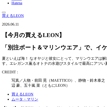
Hatena
買えるLEON
2026.06.11
【今月の買えるLEON】
「別注ボート＆マリンウエア」で、イ
夏といえば海！ なオヤジと彼女にとって、マリンウエアは
す。エレガンス薫るオトナの水遊びスタイルで最高にアツい
CREDIT :
写真／人物・前田 晃（MAETTICO）、静物・鈴木泰之
辺 豪、五十嵐 菜（ともにLEON）
買えるLEON
ムータ・マリン