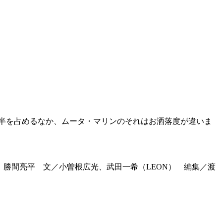
半を占めるなか、ムータ・マリンのそれはお洒落度が違いま
川 純、勝間亮平 文／小曽根広光、武田一希（LEON） 編集／渡