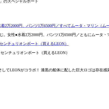
ボート」のスペシャルボート
。女性●水着2万2000円、パンツ1万6500円／ともにムータ
ン × センチュリオンボート（買えるLEON）
してLEONがコラボ！ 漆黒の船体に配した巨大ロゴは存在