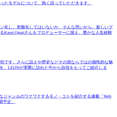
ったモデルについて、熱く語っていただきます。
ン化し、形骸化してはいないか、そんな思いから、新しいグ
ri Oguriさんをプロデューサーに据え、豊かな人生経験
切です。さらに設えや歴史などその宿ならではの個性的な魅
を、LEONが実際に訪れた中から自信をもってご紹介しま
まなジャンルのワクワクするモノ・コトを紹介する連載「Web
公開予定。