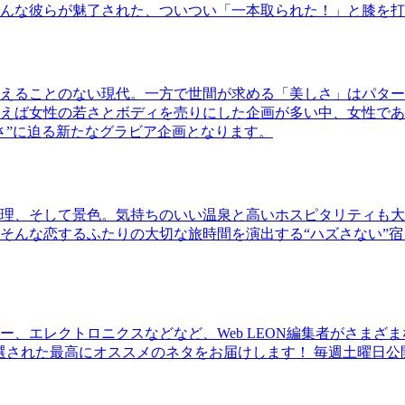
んな彼らが魅了された、ついつい「一本取られた！」と膝を打
えることのない現代。一方で世間が求める「美しさ」はパター
ば女性の若さとボディを売りにした企画が多い中、女性であるKao
さ”に迫る新たなグラビア企画となります。
理、そして景色。気持ちのいい温泉と高いホスピタリティも大
そんな恋するふたりの大切な旅時間を演出する“ハズさない”宿
、エレクトロニクスなどなど、Web LEON編集者がさまざ
30本に厳選された最高にオススメのネタをお届けします！ 毎週土曜日