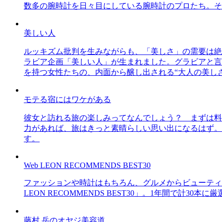
数多の腕時計を日々目にしている腕時計のプロたち。そ
美しい人
ルッキズム批判を生みながらも、「美しさ」の需要は絶
ラビア企画「美しい人」が生まれました。グラビアと言え
を持つ女性たちの、内面から醸し出される“大人の美し
モテる宿にはワケがある
彼女と訪れる旅の楽しみってなんでしょう？ まずは料
力があれば、旅はきっと素晴らしい思い出になるはず。
す。
Web LEON RECOMMENDS BEST30
ファッションや時計はもちろん、グルメからビューティー
LEON RECOMMENDS BEST30」。1年間で計
藤村 岳のオヤジ美容道