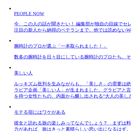
PEOPLE NOW
今、この人の話が聞きたい！ 編集部が独自の目線でセ
注目の新人から納得のベテランまで、他では読めないWe
腕時計のプロが選ぶ「一本取られました！」
数多の腕時計を日々目にしている腕時計のプロたち。そ
美しい人
ルッキズム批判を生みながらも、「美しさ」の需要は絶
ラビア企画「美しい人」が生まれました。グラビアと言え
を持つ女性たちの、内面から醸し出される“大人の美し
モテる宿にはワケがある
彼女と訪れる旅の楽しみってなんでしょう？ まずは料
力があれば、旅はきっと素晴らしい思い出になるはず。