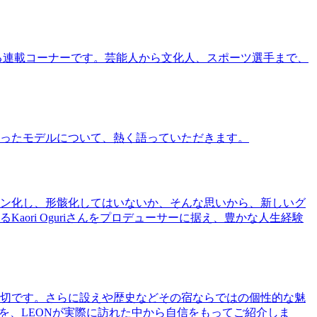
る連載コーナーです。芸能人から文化人、スポーツ選手まで、
ったモデルについて、熱く語っていただきます。
ン化し、形骸化してはいないか、そんな思いから、新しいグ
ri Oguriさんをプロデューサーに据え、豊かな人生経験
切です。さらに設えや歴史などその宿ならではの個性的な魅
を、LEONが実際に訪れた中から自信をもってご紹介しま