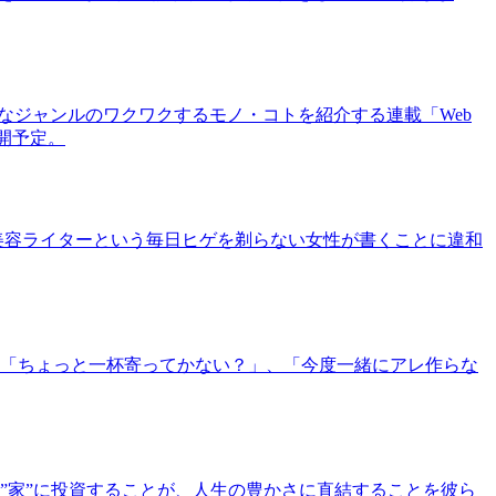
まなジャンルのワクワクするモノ・コトを紹介する連載「Web
公開予定。
美容ライターという毎日ヒゲを剃らない女性が書くことに違和
「ちょっと一杯寄ってかない？」、「今度一緒にアレ作らな
”家”に投資することが、人生の豊かさに直結することを彼ら