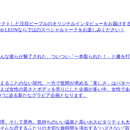
レクトした注目ピープルのオリジナルインタビューをお届けす
b LEONならではのスペシャルトークをお楽しみください！
んな彼らが魅了された、ついつい「一本取られた！」と膝を打
えることのない現代。一方で世間が求める「美しさ」はパター
ば女性の若さとボディを売りにした企画が多い中、女性であるKao
さ”に迫る新たなグラビア企画となります。
理、そして景色。気持ちのいい温泉と高いホスピタリティも大
そんな恋するふたりの大切な旅時間を演出する“ハズさない”宿