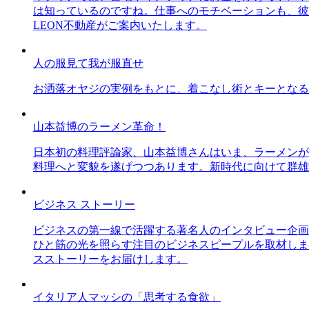
は知っているのですね。仕事へのモチベーションも、彼
LEON不動産がご案内いたします。
人の服見て我が服直せ
お洒落オヤジの実例をもとに、着こなし術とキーとなる
山本益博のラーメン革命！
日本初の料理評論家、山本益博さんはいま、ラーメンが
料理へと変貌を遂げつつあります。新時代に向けて群雄
ビジネス ストーリー
ビジネスの第一線で活躍する著名人のインタビュー企画
ひと筋の光を照らす注目のビジネスピープルを取材しま
スストーリーをお届けします。
イタリア人マッシの「思考する食欲」