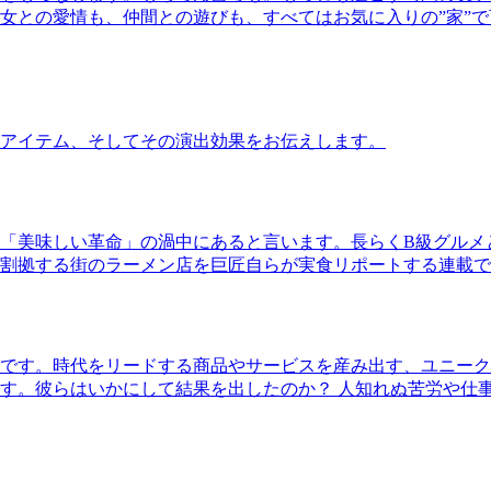
女との愛情も、仲間との遊びも、すべてはお気に入りの”家”
アイテム、そしてその演出効果をお伝えします。
「美味しい革命」の渦中にあると言います。長らくB級グルメ
割拠する街のラーメン店を巨匠自らが実食リポートする連載で
です。時代をリードする商品やサービスを産み出す、ユニーク
す。彼らはいかにして結果を出したのか？ 人知れぬ苦労や仕