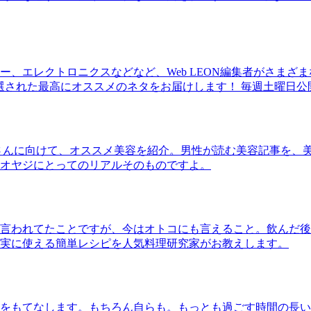
、エレクトロニクスなどなど、Web LEON編集者がさまざ
30本に厳選された最高にオススメのネタをお届けします！ 毎週土曜日
さんに向けて、オススメ美容を紹介。男性が読む美容記事を、
オヤジにとってのリアルそのものですよ。
言われてたことですが、今はオトコにも言えること。飲んだ後
実に使える簡単レシピを人気料理研究家がお教えします。
をもてなします。もちろん自らも。もっとも過ごす時間の長い