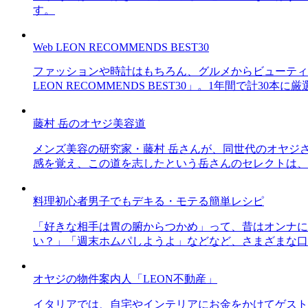
す。
Web LEON RECOMMENDS BEST30
ファッションや時計はもちろん、グルメからビューティー
LEON RECOMMENDS BEST30」。1年間で計
藤村 岳のオヤジ美容道
メンズ美容の研究家・藤村 岳さんが、同世代のオヤジ
感を覚え、この道を志したという岳さんのセレクトは、
料理初心者男子でもデキる・モテる簡単レシピ
「好きな相手は胃の腑からつかめ」って、昔はオンナに
い？」「週末ホムパしようよ」などなど、さまざまな口
オヤジの物件案内人「LEON不動産」
イタリアでは、自宅やインテリアにお金をかけてゲスト