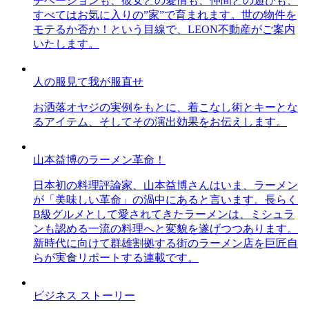
チベーションも、彼女との愛情も、仲間との遊びも、
すべてはお気に入りの”家”で育まれます。世の物件を
モテるか否か！という目線で、LEON不動産がご案内
いたします。
人の服見て我が服直せ
お洒落オヤジの実例をもとに、着こなし術とキーとな
るアイテム、そしてその演出効果をお伝えします。
山本益博のラーメン革命！
日本初の料理評論家、山本益博さんはいま、ラーメン
が「美味しい革命」の渦中にあると言います。長らく
B級グルメとして愛されてきたラーメンは、ミシュラ
ンも認める一流の料理へと変貌を遂げつつあります。
新時代に向けて群雄割拠する街のラーメン店を巨匠自
らが実食リポートする連載です。
ビジネス ストーリー