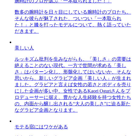
腕時計のプロが選ぶ「一本取られました！」
数多の腕時計を日々目にしている腕時計のプロたち。
そんな彼らが魅了された、ついつい「一本取られ
た！」と膝を打ったモデルについて、熱く語っていた
だきます。
美しい人
ルッキズム批判を生みながらも、「美しさ」の需要は
絶えることのない現代。一方で世間が求める「美し
さ」はパターン化し、形骸化してはいないか、そんな
思いから、新しいグラビア企画「美しい人」が生まれ
ました。グラビアと言えば女性の若さとボディを売り
にした企画が多い中、女性であるKaori Oguriさんをプ
ロデューサーに据え、豊かな人生経験を持つ女性たち
の、内面から醸し出される“大人の美しさ”に迫る新た
なグラビア企画となります。
モテる宿にはワケがある