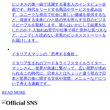
ビジネスの第一線で活躍する著名人のインタビュー企
画です。時代をリードする商品やサービスを産み出
す、ユニークな視点で社会に新しい価値を提供するな
ど、混迷する未来にひと筋の光を照らす注目のビジネ
スピープルを取材します。彼らはいかにして結果を出
したのか？ 人知れぬ苦労や仕事で得た意外な気づきな
ど、ここでしか読めない充実のビジネスストーリーを
お届けします。
イタリア人マッシの「思考する食欲」
イタリア生まれのフード＆ライフスタイルライター、
マッシさん。世界が急速に繋がって、広い視野が求め
られるこの時代に、日本人とはちょっと違う視点で日
本と世界の食に関する文化や習慣、メニューなどにつ
いて考える連載です。
READ MORE