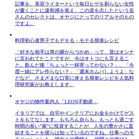
記事を、美容ライターという毎日ヒゲを剃らない女性
が書くことに違和感を覚え、この道を志したという岳
さんのセレクトは、オヤジにとってのリアルそのもの
ですよ。
料理初心者男子でもデキる・モテる簡単レシピ
「好きな相手は胃の腑からつかめ」って、昔はオンナ
に言われてたことですが、今はオトコにも言えるこ
と。飲んだ後「ちょっと一杯寄ってかない？」、「今
度一緒にアレ作らない？」「週末ホムパしようよ」な
どなど、さまざまな口実に使える簡単レシピを人気料
理研究家がお教えします。
オヤジの物件案内人「LEON不動産」
イタリアでは、自宅やインテリアにお金をかけてゲス
トをもてなします。もちろん自らも。もっとも過ごす
時間の長い”家”に投資することが、人生の豊かさに直
結することを彼らは知っているのですね。仕事へのモ