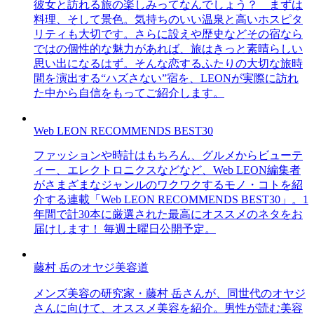
彼女と訪れる旅の楽しみってなんでしょう？ まずは
料理、そして景色。気持ちのいい温泉と高いホスピタ
リティも大切です。さらに設えや歴史などその宿なら
ではの個性的な魅力があれば、旅はきっと素晴らしい
思い出になるはず。そんな恋するふたりの大切な旅時
間を演出する“ハズさない”宿を、LEONが実際に訪れ
た中から自信をもってご紹介します。
Web LEON RECOMMENDS BEST30
ファッションや時計はもちろん、グルメからビューテ
ィー、エレクトロニクスなどなど、Web LEON編集者
がさまざまなジャンルのワクワクするモノ・コトを紹
介する連載「Web LEON RECOMMENDS BEST30」。1
年間で計30本に厳選された最高にオススメのネタをお
届けします！ 毎週土曜日公開予定。
藤村 岳のオヤジ美容道
メンズ美容の研究家・藤村 岳さんが、同世代のオヤジ
さんに向けて、オススメ美容を紹介。男性が読む美容