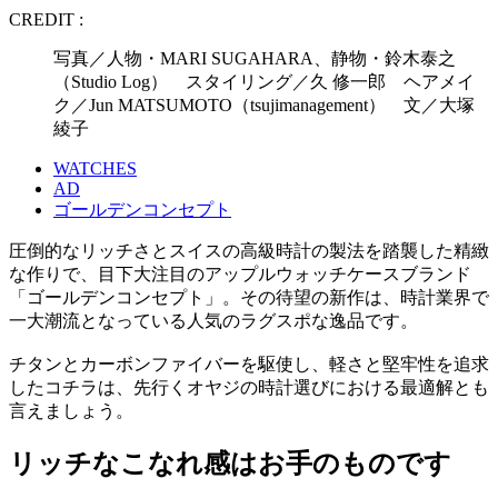
CREDIT :
写真／人物・MARI SUGAHARA、静物・鈴木泰之
（Studio Log） スタイリング／久 修一郎 ヘアメイ
ク／Jun MATSUMOTO（tsujimanagement） 文／大塚
綾子
WATCHES
AD
ゴールデンコンセプト
圧倒的なリッチさとスイスの高級時計の製法を踏襲した精緻
な作りで、目下大注目のアップルウォッチケースブランド
「ゴールデンコンセプト」。その待望の新作は、時計業界で
一大潮流となっている人気のラグスポな逸品です。
チタンとカーボンファイバーを駆使し、軽さと堅牢性を追求
したコチラは、先行くオヤジの時計選びにおける最適解とも
言えましょう。
リッチなこなれ感はお手のものです