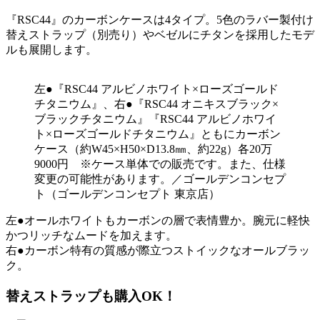
『RSC44』のカーボンケースは4タイプ。5色のラバー製付け
替えストラップ（別売り）やベゼルにチタンを採用したモデ
ルも展開します。
左●『RSC44 アルビノホワイト×ローズゴールド
チタニウム』、右●『RSC44 オニキスブラック×
ブラックチタニウム』『RSC44 アルビノホワイ
ト×ローズゴールドチタニウム』ともにカーボン
ケース（約W45×H50×D13.8㎜、約22g）各20万
9000円 ※ケース単体での販売です。また、仕様
変更の可能性があります。／ゴールデンコンセプ
ト（ゴールデンコンセプト 東京店）
左●オールホワイトもカーボンの層で表情豊か。腕元に軽快
かつリッチなムードを加えます。
右●カーボン特有の質感が際立つストイックなオールブラッ
ク。
替えストラップも購入OK！