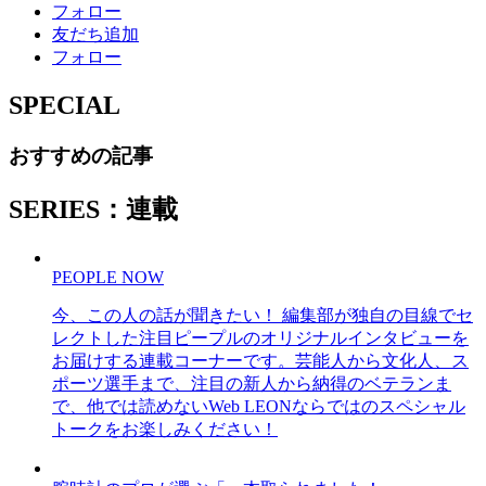
フォロー
友だち追加
フォロー
SPECIAL
おすすめの記事
SERIES：連載
PEOPLE NOW
今、この人の話が聞きたい！ 編集部が独自の目線でセ
レクトした注目ピープルのオリジナルインタビューを
お届けする連載コーナーです。芸能人から文化人、ス
ポーツ選手まで、注目の新人から納得のベテランま
で、他では読めないWeb LEONならではのスペシャル
トークをお楽しみください！