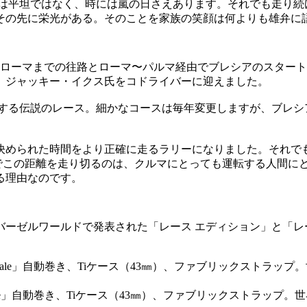
スは平坦ではなく、時には嵐の日さえあります。それでも走り続
その先に栄光がある。そのことを家族の笑顔は何よりも雄弁に
由ローマまでの往路とローマ〜パルマ経由でブレシアのスタート
、ジャッキー・イクス氏をコドライバーに迎えました。
表する伝説のレース。細かなコースは毎年変更しますが、ブレシ
められた時間をより正確に走るラリーになりました。それでも
間でこの距離を走り切るのは、クルマにとっても運転する人間に
る理由なのです。
ーゼルワールドで発表された「レース エディション」と「レ
peciale」自動巻き、Tiケース（43㎜）、ファブリックストラッ