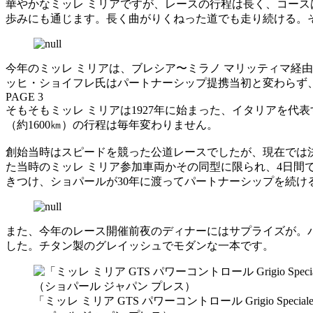
華やかなミッレ ミリアですが、レースの行程は長く、コー
歩みにも通じます。長く曲がりくねった道でも走り続ける。
今年のミッレ ミリアは、ブレシア〜ミラノ マリッティマ経
ッヒ・ショイフレ氏はパートナーシップ提携当初と変わらず
PAGE 3
そもそもミッレ ミリアは1927年に始まった、イタリアを代
（約1600㎞）の行程は毎年変わりません。
創始当時はスピードを競った公道レースでしたが、現在では決
た当時のミッレ ミリア参加車両かその同型に限られ、4日
きつけ、ショパールが30年に渡ってパートナーシップを続け
また、今年のレース開催前夜のディナーにはサプライズが。バ
した。チタン製のグレイッシュでモダンな一本です。
「ミッレ ミリア GTS パワーコントロール Grigio S