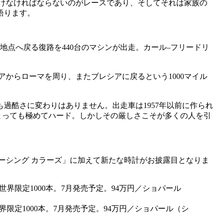
けなければならないのがレースであり、そしてそれは家族の
語ります。
地点へ戻る復路を440台のマシンが出走。カール–フリードリ
アからローマを周り、またブレシアに戻るという1000マイル
過酷さに変わりはありません。出走車は1957年以前に作られ
とっても極めてハード。しかしその厳しさこそが多くの人を引
ーシング カラーズ」に加えて新たな時計がお披露目となりま
プ。世界限定1000本。7月発売予定。94万円／ショパール（シ