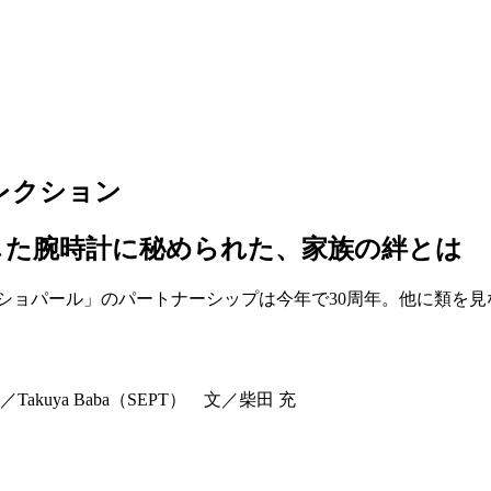
レクション
した腕時計に秘められた、家族の絆とは
ショパール」のパートナーシップは今年で30周年。他に類を見
uya Baba（SEPT） 文／柴田 充