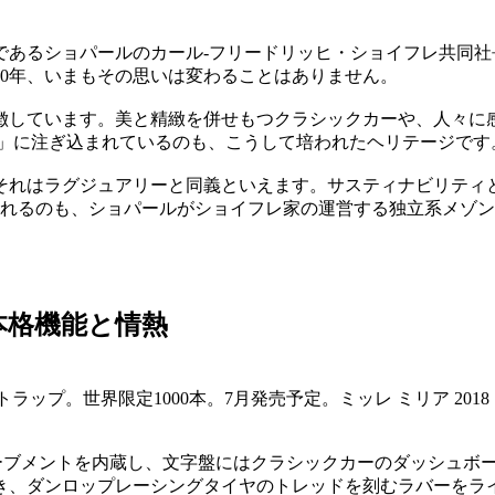
であるショパールのカール-フリードリッヒ・ショイフレ共同社
0年、いまもその思いは変わることはありません。
徴しています。美と精緻を併せもつクラシックカーや、人々に
ア」に注ぎ込まれているのも、こうして培われたヘリテージです
それはラグジュアリーと同義といえます。サスティナビリティ
たれるのも、ショパールがショイフレ家の運営する独立系メゾ
本格機能と情熱
ップ。世界限定1000本。7月発売予定。ミッレ ミリア 2018
ムーブメントを内蔵し、文字盤にはクラシックカーのダッシュボ
き、ダンロップレーシングタイヤのトレッドを刻むラバーをラ