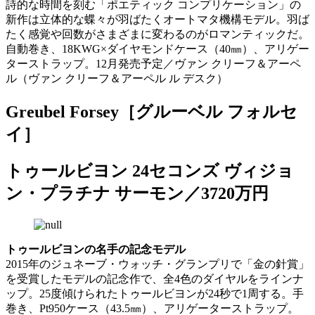
詩的な時間を刻む「ポエティック コンプリケーション」の
新作は立体的な蝶々が羽ばたくオートマタ機構モデル。羽ば
たく感覚や回数がさまざまに変わるのがロマンティックだ。
自動巻き、18KWG×ダイヤモンドケース（40㎜）、アリゲー
ターストラップ。12月発売予定／ヴァン クリーフ＆アーペ
ル（ヴァン クリーフ＆アーペル ル デスク）
Greubel Forsey［グルーベル フォルセ
イ］
トゥールビヨン 24セコンズ ヴィジョ
ン・プラチナ サーモン／3720万円
トゥールビヨンの名手の記念モデル
2015年のジュネーブ・ウォッチ・グランプリで「金の針賞」
を受賞したモデルの記念作で、全4色のダイヤルをラインナ
ップ。25度傾けられたトゥールビヨンが24秒で1周する。手
巻き、Pt950ケース（43.5㎜）、アリゲーターストラップ。