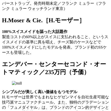
バーストラップ。発売時期未定／フランク ミュラー（フラ
ンク ミュラー ウォッチランド東京）
H.Moser & Cie.［H.モーザー］
100%スイスメイドを謳った大話題作
製造コストの60%以上がスイスに支払われること、というス
イスメイドの基準に異を唱え、チーズ製のケースなどで
100%スイスメイドにしたモデルを発表。ブランド初のSSケ
ースも登場した。
エンデバー・センターセコンド・オー
トマティック／235万円（予価）
シンプルだが美しく高い価値をもつモデル
H.モーザーは世界でもまれなヒゲゼンマイを自社生産可能な
技巧派マニュファクチュール。また、独特のグラデーション
の「フュメダイヤル」は、ブランドのアイコン的デザインと