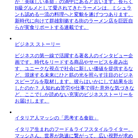
が「美味しい革命」の渦中にあると言います。長らく
B級グルメとして愛されてきたラーメンは、ミシュラ
ンも認める一流の料理へと変貌を遂げつつあります。
新時代に向けて群雄割拠する街のラーメン店を巨匠自
らが実食リポートする連載です。
ビジネス ストーリー
ビジネスの第一線で活躍する著名人のインタビュー企
画です。時代をリードする商品やサービスを産み出
す、ユニークな視点で社会に新しい価値を提供するな
ど、混迷する未来にひと筋の光を照らす注目のビジネ
スピープルを取材します。彼らはいかにして結果を出
したのか？ 人知れぬ苦労や仕事で得た意外な気づきな
ど、ここでしか読めない充実のビジネスストーリーを
お届けします。
イタリア人マッシの「思考する食欲」
イタリア生まれのフード＆ライフスタイルライター、
マッシさん。世界が急速に繋がって、広い視野が求め