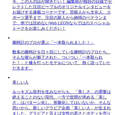
今、この人の話が聞きたい！ 編集部が独自の目線でセ
レクトした注目ピープルのオリジナルインタビューを
お届けする連載コーナーです。芸能人から文化人、ス
ポーツ選手まで、注目の新人から納得のベテランま
で、他では読めないWeb LEONならではのスペシャル
トークをお楽しみください！
腕時計のプロが選ぶ「一本取られました！」
数多の腕時計を日々目にしている腕時計のプロたち。
そんな彼らが魅了された、ついつい「一本取られ
た！」と膝を打ったモデルについて、熱く語っていた
だきます。
美しい人
ルッキズム批判を生みながらも、「美しさ」の需要は
絶えることのない現代。一方で世間が求める「美し
さ」はパターン化し、形骸化してはいないか、そんな
思いから、新しいグラビア企画「美しい人」が生まれ
ました。グラビアと言えば女性の若さとボディを売り