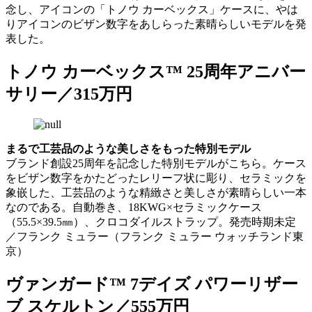
念し、アイコンの「トノウ カーベックス」ケースに、やは
りアイコンのビザン数字をあしらった素晴らしいモデルを発
表した。
トノウ カーベックス™ 25周年アニバー
サリー／315万円
まるで工芸品のような美しさをもった特別モデル
ブランド創設25周年を記念した特別モデルがこちら。ケース
をビザン数字をかたどったレリーフ状に彫り、セラミックを
象嵌した、工芸品のような精緻さと美しさが素晴らしい一本
なのである。自動巻き、18KWG×セラミックケース
（55.5×39.5㎜）、クロコダイルストラップ。発売時期未定
／フランク ミュラー（フランク ミュラー ウォッチランド東
京）
ヴァンガード™ 7デイズ パワーリザー
ブ スケルトン／555万円