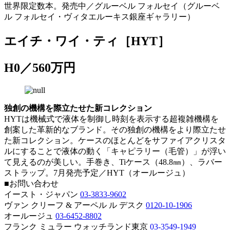
世界限定数本。発売中／グルーベル フォルセイ（グルーベ
ル フォルセイ・ヴィタエルーキス銀座ギャラリー）
エイチ・ワイ・ティ［HYT］
H0／560万円
独創の機構を際立たせた新コレクション
HYTは機械式で液体を制御し時刻を表示する超複雑機構を
創案した革新的なブランド。その独創の機構をより際立たせ
た新コレクション。ケースのほとんどをサファイアクリスタ
ルにすることで液体の動く「キャピラリー（毛管）」が浮い
て見えるのが美しい。手巻き、Tiケース（48.8㎜）、ラバー
ストラップ。7月発売予定／HYT（オールージュ）
■お問い合わせ
イースト・ジャパン
03-3833-9602
ヴァン クリーフ & アーペル ル デスク
0120-10-1906
オールージュ
03-6452-8802
フランク ミュラー ウォッチランド東京
03-3549-1949