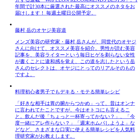
年間で計30本に厳選された最高にオススメのネタをお
届けします！ 毎週土曜日公開予定。
藤村 岳のオヤジ美容道
メンズ美容の研究家・藤村 岳さんが、同世代のオヤジ
さんに向けて、オススメ美容を紹介。男性が読む美容
記事を、美容ライターという毎日ヒゲを剃らない女性
が書くことに違和感を覚え、この道を志したという岳
さんのセレクトは、オヤジにとってのリアルそのもの
ですよ。
料理初心者男子でもデキる・モテる簡単レシピ
「好きな相手は胃の腑からつかめ」って、昔はオンナ
に言われてたことですが、今はオトコにも言えるこ
と。飲んだ後「ちょっと一杯寄ってかない？」、「今
度一緒にアレ作らない？」「週末ホムパしようよ」な
どなど、さまざまな口実に使える簡単レシピを人気料
理研究家がお教えします。