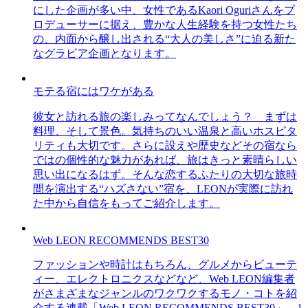
にした企画が多い中、女性であるKaori Oguriさんをプ
ロデューサーに据え、豊かな人生経験を持つ女性たち
の、内面から醸し出される“大人の美しさ”に迫る新た
なグラビア企画となります。
モテる宿にはワケがある
彼女と訪れる旅の楽しみってなんでしょう？ まずは
料理、そして景色。気持ちのいい温泉と高いホスピタ
リティも大切です。さらに設えや歴史などその宿なら
ではの個性的な魅力があれば、旅はきっと素晴らしい
思い出になるはず。そんな恋するふたりの大切な旅時
間を演出する“ハズさない”宿を、LEONが実際に訪れ
た中から自信をもってご紹介します。
Web LEON RECOMMENDS BEST30
ファッションや時計はもちろん、グルメからビューテ
ィー、エレクトロニクスなどなど、Web LEON編集者
がさまざまなジャンルのワクワクするモノ・コトを紹
介する連載「Web LEON RECOMMENDS BEST30」。1