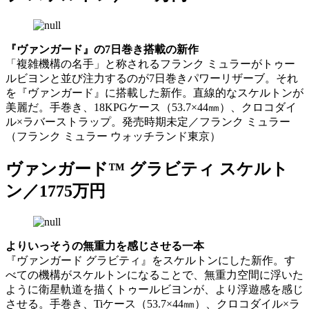
『ヴァンガード』の7日巻き搭載の新作
「複雑機構の名手」と称されるフランク ミュラーがトゥー
ルビヨンと並び注力するのが7日巻きパワーリザーブ。それ
を『ヴァンガード』に搭載した新作。直線的なスケルトンが
美麗だ。手巻き、18KPGケース（53.7×44㎜）、クロコダイ
ル×ラバーストラップ。発売時期未定／フランク ミュラー
（フランク ミュラー ウォッチランド東京）
ヴァンガード™ グラビティ スケルト
ン／1775万円
よりいっそうの無重力を感じさせる一本
『ヴァンガード グラビティ』をスケルトンにした新作。す
べての機構がスケルトンになることで、無重力空間に浮いた
ように衛星軌道を描くトゥールビヨンが、より浮遊感を感じ
させる。手巻き、Tiケース（53.7×44㎜）、クロコダイル×ラ