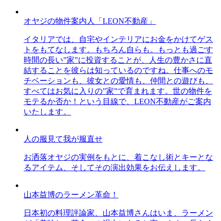
オヤジの物件案内人「LEON不動産」
イタリアでは、自宅やインテリアにお金をかけてゲス
トをもてなします。もちろん自らも。もっとも過ごす
時間の長い”家”に投資することが、人生の豊かさに直
結することを彼らは知っているのですね。仕事へのモ
チベーションも、彼女との愛情も、仲間との遊びも、
すべてはお気に入りの”家”で育まれます。世の物件を
モテるか否か！という目線で、LEON不動産がご案内
いたします。
人の服見て我が服直せ
お洒落オヤジの実例をもとに、着こなし術とキーとな
るアイテム、そしてその演出効果をお伝えします。
山本益博のラーメン革命！
日本初の料理評論家、山本益博さんはいま、ラーメン