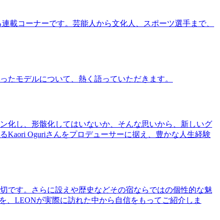
る連載コーナーです。芸能人から文化人、スポーツ選手まで、
ったモデルについて、熱く語っていただきます。
ン化し、形骸化してはいないか、そんな思いから、新しいグ
ri Oguriさんをプロデューサーに据え、豊かな人生経験
切です。さらに設えや歴史などその宿ならではの個性的な魅
を、LEONが実際に訪れた中から自信をもってご紹介しま