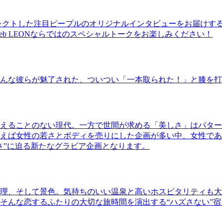
レクトした注目ピープルのオリジナルインタビューをお届けす
b LEONならではのスペシャルトークをお楽しみください！
んな彼らが魅了された、ついつい「一本取られた！」と膝を打
えることのない現代。一方で世間が求める「美しさ」はパター
ば女性の若さとボディを売りにした企画が多い中、女性であるKao
さ”に迫る新たなグラビア企画となります。
理、そして景色。気持ちのいい温泉と高いホスピタリティも大
そんな恋するふたりの大切な旅時間を演出する“ハズさない”宿