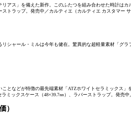
テリアス」を備えた新作。このふたつを組み合わせた時計はカ
ーストラップ。発売中／カルティエ（カルティエ カスタマー 
るリシャール・ミルは今年も健在。驚異的な超軽量素材「グラフ
いことなどが特徴の最先端素材「ATZホワイトセラミックス」
ラミックスケース（48×39.7㎜）、ラバーストラップ。発
予価）