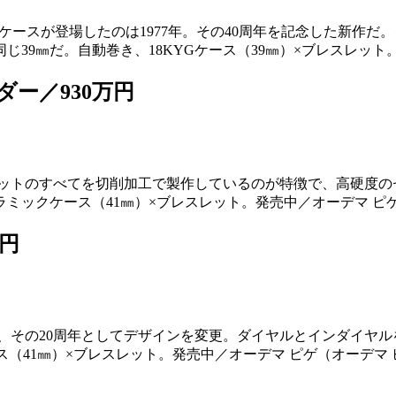
ルドケースが登場したのは1977年。その40周年を記念した新作
39㎜だ。自動巻き、18KYGケース（39㎜）×ブレスレット。
ー／930万円
レットのすべてを切削加工で製作しているのが特徴で、高硬度の
ミックケース（41㎜）×ブレスレット。発売中／オーデマ ピゲ
円
で、その20周年としてデザインを変更。ダイヤルとインダイヤ
（41㎜）×ブレスレット。発売中／オーデマ ピゲ（オーデマ 