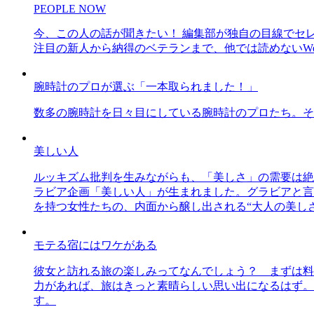
PEOPLE NOW
今、この人の話が聞きたい！ 編集部が独自の目線でセ
注目の新人から納得のベテランまで、他では読めないWe
腕時計のプロが選ぶ「一本取られました！」
数多の腕時計を日々目にしている腕時計のプロたち。そ
美しい人
ルッキズム批判を生みながらも、「美しさ」の需要は絶
ラビア企画「美しい人」が生まれました。グラビアと言え
を持つ女性たちの、内面から醸し出される“大人の美し
モテる宿にはワケがある
彼女と訪れる旅の楽しみってなんでしょう？ まずは料
力があれば、旅はきっと素晴らしい思い出になるはず。
す。