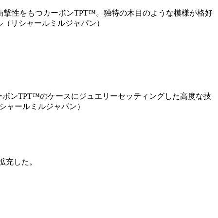
撃性をもつカーボンTPT™。独特の木目のような模様が格好
ミル（リシャールミルジャパン）
ボンTPT™のケースにジュエリーセッティングした高度な技
リシャールミルジャパン）
拡充した。