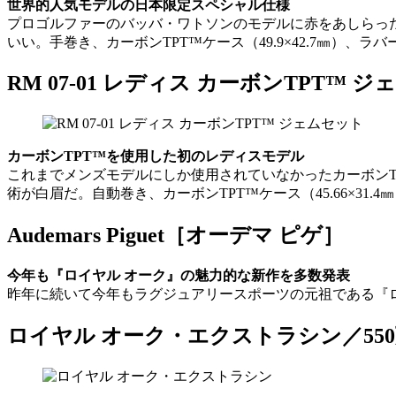
世界的人気モデルの日本限定スペシャル仕様
プロゴルファーのバッバ・ワトソンのモデルに赤をあしらっ
いい。手巻き、カーボンTPT™ケース（49.9×42.7㎜）
RM 07-01 レディス カーボンTPT™ 
カーボンTPT™を使用した初のレディスモデル
これまでメンズモデルにしか使用されていなかったカーボンT
術が白眉だ。自動巻き、カーボンTPT™ケース（45.66×3
Audemars Piguet［オーデマ ピゲ］
今年も『ロイヤル オーク』の魅力的な新作を多数発表
昨年に続いて今年もラグジュアリースポーツの元祖である『
ロイヤル オーク・エクストラシン／55