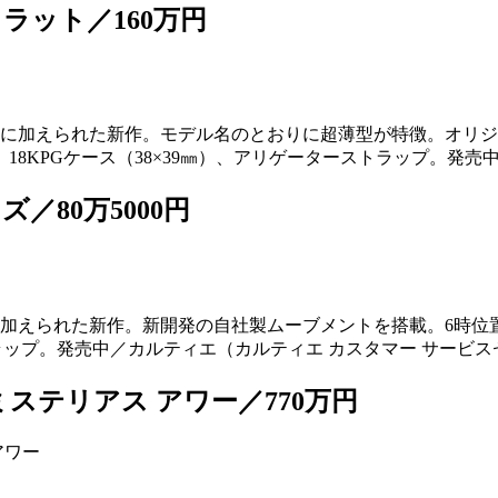
ラット／160万円
』に加えられた新作。モデル名のとおりに超薄型が特徴。オリジナ
8KPGケース（38×39㎜）、アリゲーターストラップ。発売
／80万5000円
に加えられた新作。新開発の自社製ムーブメントを搭載。6時位置
トラップ。発売中／カルティエ（カルティエ カスタマー サービ
ミステリアス アワー／770万円