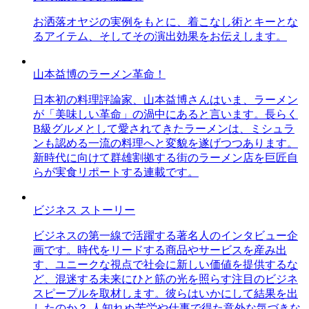
お洒落オヤジの実例をもとに、着こなし術とキーとな
るアイテム、そしてその演出効果をお伝えします。
山本益博のラーメン革命！
日本初の料理評論家、山本益博さんはいま、ラーメン
が「美味しい革命」の渦中にあると言います。長らく
B級グルメとして愛されてきたラーメンは、ミシュラ
ンも認める一流の料理へと変貌を遂げつつあります。
新時代に向けて群雄割拠する街のラーメン店を巨匠自
らが実食リポートする連載です。
ビジネス ストーリー
ビジネスの第一線で活躍する著名人のインタビュー企
画です。時代をリードする商品やサービスを産み出
す、ユニークな視点で社会に新しい価値を提供するな
ど、混迷する未来にひと筋の光を照らす注目のビジネ
スピープルを取材します。彼らはいかにして結果を出
したのか？ 人知れぬ苦労や仕事で得た意外な気づきな