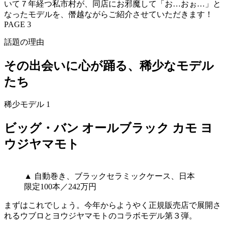
いて７年経つ私市村が、同店にお邪魔して「お…おぉ…」と
なったモデルを、僭越ながらご紹介させていただきます！
PAGE 3
話題の理由
その出会いに心が踊る、稀少なモデル
たち
稀少モデル 1
ビッグ・バン オールブラック カモ ヨ
ウジヤマモト
▲ 自動巻き、ブラックセラミックケース、日本
限定100本／242万円
まずはこれでしょう。今年からようやく正規販売店で展開さ
れるウブロとヨウジヤマモトのコラボモデル第３弾。