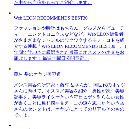
た中から自信をもってご紹介します。
Web LEON RECOMMENDS BEST30
ファッションや時計はもちろん、グルメからビューテ
ィー、エレクトロニクスなどなど、Web LEON編集者
がさまざまなジャンルのワクワクするモノ・コトを紹
介する連載「Web LEON RECOMMENDS BEST30」。1
年間で計30本に厳選された最高にオススメのネタをお
届けします！ 毎週土曜日公開予定。
藤村 岳のオヤジ美容道
メンズ美容の研究家・藤村 岳さんが、同世代のオヤジ
さんに向けて、オススメ美容を紹介。男性が読む美容
記事を、美容ライターという毎日ヒゲを剃らない女性
が書くことに違和感を覚え、この道を志したという岳
さんのセレクトは、オヤジにとってのリアルそのもの
ですよ。