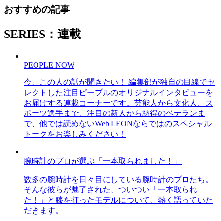
おすすめの記事
SERIES：連載
PEOPLE NOW
今、この人の話が聞きたい！ 編集部が独自の目線でセ
レクトした注目ピープルのオリジナルインタビューを
お届けする連載コーナーです。芸能人から文化人、ス
ポーツ選手まで、注目の新人から納得のベテランま
で、他では読めないWeb LEONならではのスペシャル
トークをお楽しみください！
腕時計のプロが選ぶ「一本取られました！」
数多の腕時計を日々目にしている腕時計のプロたち。
そんな彼らが魅了された、ついつい「一本取られ
た！」と膝を打ったモデルについて、熱く語っていた
だきます。