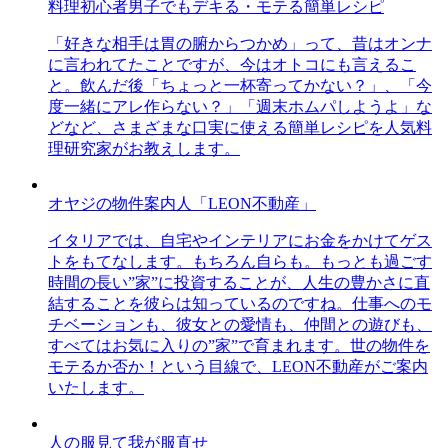
料理初心者男子でもデキる・モテる簡単レシピ
「好きな相手は胃の腑からつかめ」って、昔はオンナ
に言われてたことですが、今はオトコにも言えるこ
と。飲んだ後「ちょっと一杯寄ってかない？」、「今
度一緒にアレ作らない？」「週末ホムパしようよ」な
どなど、さまざまな口実に使える簡単レシピを人気料
理研究家がお教えします。
オヤジの物件案内人「LEON不動産」
イタリアでは、自宅やインテリアにお金をかけてゲス
トをもてなします。もちろん自らも。もっとも過ごす
時間の長い”家”に投資することが、人生の豊かさに直
結することを彼らは知っているのですね。仕事へのモ
チベーションも、彼女との愛情も、仲間との遊びも、
すべてはお気に入りの”家”で育まれます。世の物件を
モテるか否か！という目線で、LEON不動産がご案内
いたします。
人の服見て我が服直せ