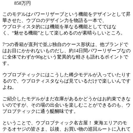
858万円
このモデルはパワーリザーブという機能をデザインとして昇
華させた、ウブロのデザイン力を物語る一本で、
ウブロティスタ的には機能を単なる機能としてではな
く、“魅せる機能”として楽しめるのが素晴らしいところ。
7つの香箱が直列で並ぶ独自のケース形状は、他ブランドで
はお目にかかれないものだし、約14日間パワーリザーブなの
に全体でわずか90gという驚異的な軽さも語れるポイントで
す。
ウブロブティックにはこうした稀少モデルが入っていたりす
るので、ウブロティスタならば見ているだけで楽しいんです
よね。
ご紹介したモデルがまだ在庫があるかどうかはお約束できな
いのですが、その場の出会いを楽しむことができるのも、ウ
ブロブティックに通う醍醐味です。
ということで、ウブロブティック名古屋！ 東海エリアのモ
テるオヤジの皆さま、以後、お買い物の巡回ルートに入れて