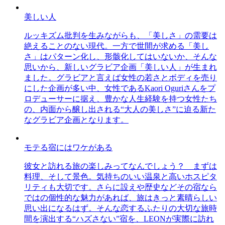
美しい人
ルッキズム批判を生みながらも、「美しさ」の需要は
絶えることのない現代。一方で世間が求める「美し
さ」はパターン化し、形骸化してはいないか、そんな
思いから、新しいグラビア企画「美しい人」が生まれ
ました。グラビアと言えば女性の若さとボディを売り
にした企画が多い中、女性であるKaori Oguriさんをプ
ロデューサーに据え、豊かな人生経験を持つ女性たち
の、内面から醸し出される“大人の美しさ”に迫る新た
なグラビア企画となります。
モテる宿にはワケがある
彼女と訪れる旅の楽しみってなんでしょう？ まずは
料理、そして景色。気持ちのいい温泉と高いホスピタ
リティも大切です。さらに設えや歴史などその宿なら
ではの個性的な魅力があれば、旅はきっと素晴らしい
思い出になるはず。そんな恋するふたりの大切な旅時
間を演出する“ハズさない”宿を、LEONが実際に訪れ