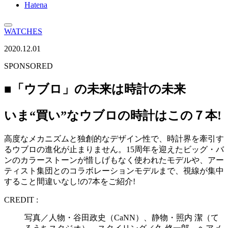
Hatena
WATCHES
2020.12.01
SPONSORED
■「ウブロ」の未来は時計の未来
いま“買い”なウブロの時計はこの７本!
高度なメカニズムと独創的なデザイン性で、時計界を牽引す
るウブロの進化が止まりません。15周年を迎えたビッグ・バ
ンのカラーストーンが惜しげもなく使われたモデルや、アー
ティスト集団とのコラボレーションモデルまで、視線が集中
すること間違いなし!の7本をご紹介!
CREDIT :
写真／人物・谷田政史（CaNN）、静物・照内 潔（て