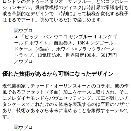
ロンドンのタトゥースタジオ「サンブルー」とのコラボレー
ションモデル。幾何学模様のディスクは時計界の常識を打ち
破る革新的なデザインで、時刻によって模様が変化する様子
はまるでアート。眺めているだけで楽しめます。
▲ 「ビッグ・バン ウニコ サンブルーⅡ キングゴ
ールド ホワイト」 自動巻き、18Kキングゴール
ドケース（45㎜）、ホワイト×ブラックラバース
トラップ、10気圧防水。世界限定100本。501万円
／ウブロ
優れた技術があるから可能になったデザイン
現代芸術家リチャード・オーリンスキーとのコラボ。彼の作
風であるファセット（多面）加工をケースに取り入れ、そこ
にメレダイヤモンドをパヴェセッティング。加工が難しいチ
タンケースでこれだけの立体感を表現するのは至難のワザで
あり、技術があるから未来に進めることを象徴するモデルで
す。