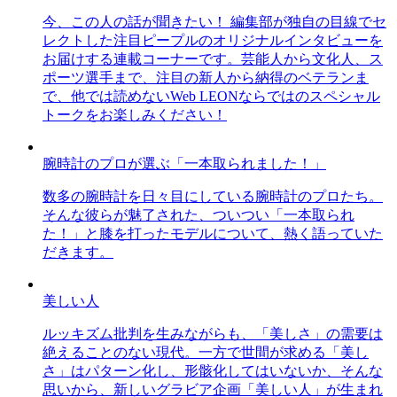
今、この人の話が聞きたい！ 編集部が独自の目線でセ
レクトした注目ピープルのオリジナルインタビューを
お届けする連載コーナーです。芸能人から文化人、ス
ポーツ選手まで、注目の新人から納得のベテランま
で、他では読めないWeb LEONならではのスペシャル
トークをお楽しみください！
腕時計のプロが選ぶ「一本取られました！」
数多の腕時計を日々目にしている腕時計のプロたち。
そんな彼らが魅了された、ついつい「一本取られ
た！」と膝を打ったモデルについて、熱く語っていた
だきます。
美しい人
ルッキズム批判を生みながらも、「美しさ」の需要は
絶えることのない現代。一方で世間が求める「美し
さ」はパターン化し、形骸化してはいないか、そんな
思いから、新しいグラビア企画「美しい人」が生まれ