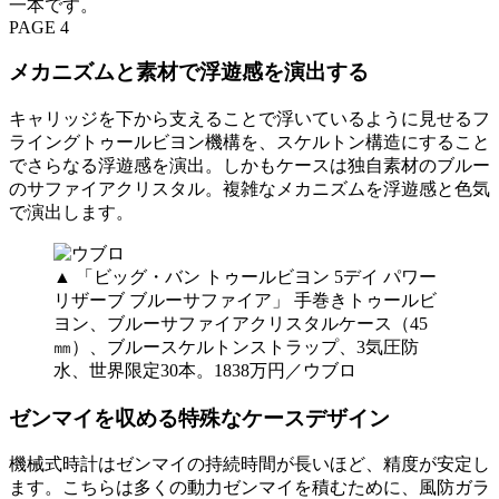
一本です。
PAGE 4
メカニズムと素材で浮遊感を演出する
キャリッジを下から支えることで浮いているように見せるフ
ライングトゥールビヨン機構を、スケルトン構造にすること
でさらなる浮遊感を演出。しかもケースは独自素材のブルー
のサファイアクリスタル。複雑なメカニズムを浮遊感と色気
で演出します。
▲ 「ビッグ・バン トゥールビヨン 5デイ パワー
リザーブ ブルーサファイア」 手巻きトゥールビ
ヨン、ブルーサファイアクリスタルケース（45
㎜）、ブルースケルトンストラップ、3気圧防
水、世界限定30本。1838万円／ウブロ
ゼンマイを収める特殊なケースデザイン
機械式時計はゼンマイの持続時間が長いほど、精度が安定し
ます。こちらは多くの動力ゼンマイを積むために、風防ガラ