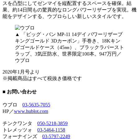
スを凸型にしてゼンマイを縦配置するスペースを確保。結
果、約14日間もの驚異的なロングパワーリザーブを実現。機
能をデザインする、ウブロらしい新しいスタイルです。
▲ 「ビッグ・バン MP-11 14デイ パワーリザーブ
キングゴールド 3Dカーボン」手巻き、18Kキン
グゴールドケース（45㎜）、ブラックラバースト
ラップ、3気圧防水、世界限定100本。947万円／
ウブロ
2020年1月号より
※掲載商品はすべて税抜き価格です
■ お問い合わせ
ウブロ
03-5635-7055
HP／
www.hublot.com
チンクワンタ
050-5218-3859
トレメッツォ
03-5464-1158
フォーナインズ
03-5797-2249