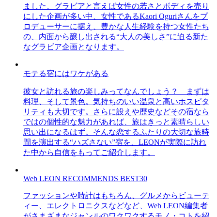
ました。グラビアと言えば女性の若さとボディを売り
にした企画が多い中、女性であるKaori Oguriさんをプ
ロデューサーに据え、豊かな人生経験を持つ女性たち
の、内面から醸し出される“大人の美しさ”に迫る新た
なグラビア企画となります。
モテる宿にはワケがある
彼女と訪れる旅の楽しみってなんでしょう？ まずは
料理、そして景色。気持ちのいい温泉と高いホスピタ
リティも大切です。さらに設えや歴史などその宿なら
ではの個性的な魅力があれば、旅はきっと素晴らしい
思い出になるはず。そんな恋するふたりの大切な旅時
間を演出する“ハズさない”宿を、LEONが実際に訪れ
た中から自信をもってご紹介します。
Web LEON RECOMMENDS BEST30
ファッションや時計はもちろん、グルメからビューテ
ィー、エレクトロニクスなどなど、Web LEON編集者
がさまざまなジャンルのワクワクするモノ・コトを紹