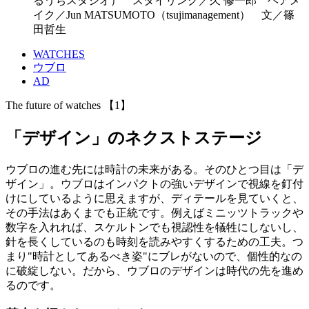
るうちスタジオ） スタイリング／久 修一郎 ヘアメ
イク／Jun MATSUMOTO（tsujimanagement） 文／篠
田哲生
WATCHES
ウブロ
AD
The future of watches 【1】
「デザイン」のネクストステージ
ウブロの進む先には時計の未来がある。そのひとつ目は「デ
ザイン」。ウブロはインパクトの強いデザインで視線を釘付
けにしているように思えますが、ディテールを見ていくと、
その手法はあくまでも正統です。例えばミニッツトラックや
数字を入れれば、スケルトンでも視認性を犠牲にしないし、
針を長くしているのも時刻を読みやすくするための工夫。つ
まり"時計としてあるべき姿"にブレがないので、個性的なの
に破綻しない。だから、ウブロのデザインは時代の先を進め
るのです。