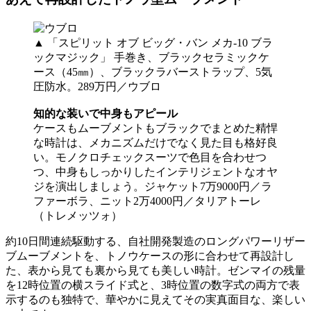
▲ 「スピリット オブ ビッグ・バン メカ-10 ブラ
ックマジック」 手巻き、ブラックセラミックケ
ース（45㎜）、ブラックラバーストラップ、5気
圧防水。289万円／ウブロ
知的な装いで中身もアピール
ケースもムーブメントもブラックでまとめた精悍
な時計は、メカニズムだけでなく見た目も格好良
い。モノクロチェックスーツで色目を合わせつ
つ、中身もしっかりしたインテリジェントなオヤ
ジを演出しましょう。ジャケット7万9000円／ラ
ファーボラ、ニット2万4000円／タリアトーレ
（トレメッツォ）
約10日間連続駆動する、自社開発製造のロングパワーリザー
ブムーブメントを、トノウケースの形に合わせて再設計し
た、表から見ても裏から見ても美しい時計。ゼンマイの残量
を12時位置の横スライド式と、3時位置の数字式の両方で表
示するのも独特で、華やかに見えてその実真面目な、楽しい