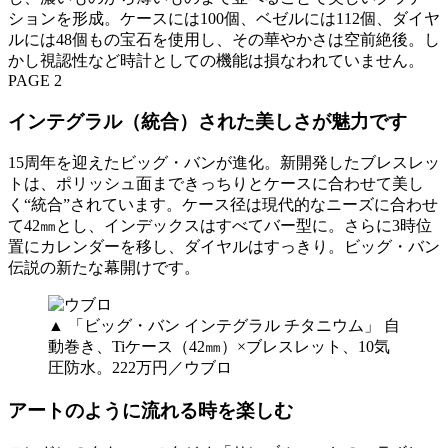
ションを形成。ケースには100個、ベゼルには112個、ダイヤ
ルには48個もの宝石を使用し、その華やかさは空前絶後。し
かし視認性など時計としての機能は損なわれていません。
PAGE 2
インテグラル（統合）された美しさが魅力です
15周年を迎えたビッグ・バンが進化。新開発したブレスレッ
トは、ポリッシュ面まできっちりとケースに合わせて美し
く“統合”されています。ケース径は現代的なニーズに合わせ
て42㎜とし、インデックスはすべてバー型に。さらに3時位
置にカレンダーを移し、ダイヤルはすっきり。ビッグ・バン
伝説の新たな幕開けです。
▲ 「ビッグ・バン インテグラル チタニウム」 自
動巻き、Tiケース（42㎜）×ブレスレット、10気
圧防水。222万円／ウブロ
アートのように流れる時を楽しむ