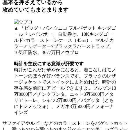
基本を押さえているから
攻めていてもまとまります
▲ 「ビッグ・バン ウニコ フルバゲット キングゴ
ールド レインボー」 自動巻き、18Kキングゴー
ルド×カラーストーンケース（45㎜）、マルチカ
ラーアリゲーター×ブラックラバーストラップ、
10気圧防水。3677万円／ウブロ
時計を主役にする意識が肝要です
時計がこれだけ華やかになると、着こなしはモノ
トーンのほうが好バランスです。ブラックのレザ
ージャケットでストイックにまとめれば、時計の
存在感を前面にアピールできますよ。ブルゾン13
万8000円／チンクワンタ、ニット3万5000円／タ
リアトーレ、シャツ2万8000円／バグッタ（とも
にトレメッツォ）、メガネ3万5000円／フォーナ
インズ
サファイアやルビーなどのカラーストーンをバゲットカット
し、濃いものから薄いものまで並べることで美しいグラデー