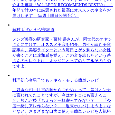
介する連載「Web LEON RECOMMENDS BEST30」。1
年間で計30本に厳選された最高にオススメのネタをお
届けします！ 毎週土曜日公開予定。
藤村 岳のオヤジ美容道
メンズ美容の研究家・藤村 岳さんが、同世代のオヤジ
さんに向けて、オススメ美容を紹介。男性が読む美容
記事を、美容ライターという毎日ヒゲを剃らない女性
が書くことに違和感を覚え、この道を志したという岳
さんのセレクトは、オヤジにとってのリアルそのもの
ですよ。
料理初心者男子でもデキる・モテる簡単レシピ
「好きな相手は胃の腑からつかめ」って、昔はオンナ
に言われてたことですが、今はオトコにも言えるこ
と。飲んだ後「ちょっと一杯寄ってかない？」、「今
度一緒にアレ作らない？」「週末ホムパしようよ」な
どなど、さまざまな口実に使える簡単レシピを人気料