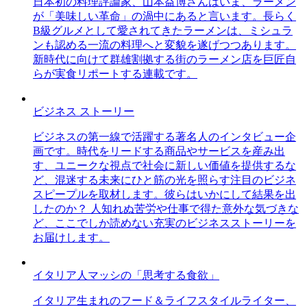
日本初の料理評論家、山本益博さんはいま、ラーメン
が「美味しい革命」の渦中にあると言います。長らく
B級グルメとして愛されてきたラーメンは、ミシュラ
ンも認める一流の料理へと変貌を遂げつつあります。
新時代に向けて群雄割拠する街のラーメン店を巨匠自
らが実食リポートする連載です。
ビジネス ストーリー
ビジネスの第一線で活躍する著名人のインタビュー企
画です。時代をリードする商品やサービスを産み出
す、ユニークな視点で社会に新しい価値を提供するな
ど、混迷する未来にひと筋の光を照らす注目のビジネ
スピープルを取材します。彼らはいかにして結果を出
したのか？ 人知れぬ苦労や仕事で得た意外な気づきな
ど、ここでしか読めない充実のビジネスストーリーを
お届けします。
イタリア人マッシの「思考する食欲」
イタリア生まれのフード＆ライフスタイルライター、