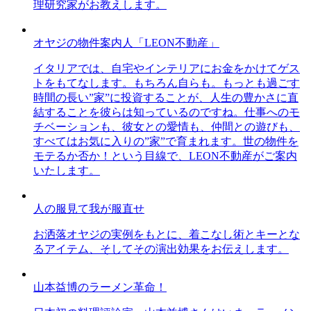
理研究家がお教えします。
オヤジの物件案内人「LEON不動産」
イタリアでは、自宅やインテリアにお金をかけてゲス
トをもてなします。もちろん自らも。もっとも過ごす
時間の長い”家”に投資することが、人生の豊かさに直
結することを彼らは知っているのですね。仕事へのモ
チベーションも、彼女との愛情も、仲間との遊びも、
すべてはお気に入りの”家”で育まれます。世の物件を
モテるか否か！という目線で、LEON不動産がご案内
いたします。
人の服見て我が服直せ
お洒落オヤジの実例をもとに、着こなし術とキーとな
るアイテム、そしてその演出効果をお伝えします。
山本益博のラーメン革命！