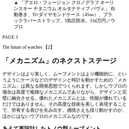
▲ 「アエロ・フュージョン クロノグラフ オーリ
ンスキー チタニウム オルタナティブ パヴェ」 自
動巻き、Ti×ダイヤモンドケース（45㎜）、ブラ
ックラバーストラップ、5気圧防水。334万円／ウ
ブロ
PAGE 3
The future of watches 【2】
「メカニズム」のネクストステージ
デザインはより美しく、ムーブメントはより機能的に、とい
うようにケースなどのデザインと時計を動かすための「メカ
ニズム」は異なる開発思想でつくられます。しかしウブロの
場合は高度で複雑なメカニズムでありながら、デザインと完
璧に融合させる。優れたメカニズムとは、性能が優れている
だけではありません。その高度な技術を美しく表現すること
で、所有する喜びを生み出す。感情さえも揺り動かすのが、
ほかにはないウブロのメカニズムなのです。
あえて再設計したトノウ型ムーブメント