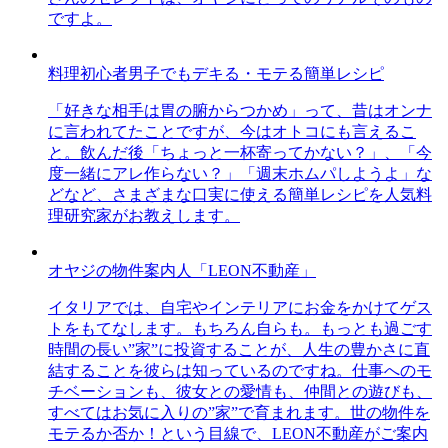
ですよ。
料理初心者男子でもデキる・モテる簡単レシピ
「好きな相手は胃の腑からつかめ」って、昔はオンナ
に言われてたことですが、今はオトコにも言えるこ
と。飲んだ後「ちょっと一杯寄ってかない？」、「今
度一緒にアレ作らない？」「週末ホムパしようよ」な
どなど、さまざまな口実に使える簡単レシピを人気料
理研究家がお教えします。
オヤジの物件案内人「LEON不動産」
イタリアでは、自宅やインテリアにお金をかけてゲス
トをもてなします。もちろん自らも。もっとも過ごす
時間の長い”家”に投資することが、人生の豊かさに直
結することを彼らは知っているのですね。仕事へのモ
チベーションも、彼女との愛情も、仲間との遊びも、
すべてはお気に入りの”家”で育まれます。世の物件を
モテるか否か！という目線で、LEON不動産がご案内