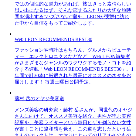
ではの個性的な魅力があれば、旅はきっと素晴らしい
思い出になるはず。そんな恋するふたりの大切な旅時
間を演出する“ハズさない”宿を、LEONが実際に訪れ
た中から自信をもってご紹介します。
Web LEON RECOMMENDS BEST30
ファッションや時計はもちろん、グルメからビューテ
ィー、エレクトロニクスなどなど、Web LEON編集者
がさまざまなジャンルのワクワクするモノ・コトを紹
介する連載「Web LEON RECOMMENDS BEST30」。1
年間で計30本に厳選された最高にオススメのネタをお
届けします！ 毎週土曜日公開予定。
藤村 岳のオヤジ美容道
メンズ美容の研究家・藤村 岳さんが、同世代のオヤジ
さんに向けて、オススメ美容を紹介。男性が読む美容
記事を、美容ライターという毎日ヒゲを剃らない女性
が書くことに違和感を覚え、この道を志したという岳
さんのセレクトは、オヤジにとってのリアルそのもの