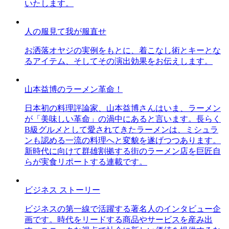
いたします。
人の服見て我が服直せ
お洒落オヤジの実例をもとに、着こなし術とキーとな
るアイテム、そしてその演出効果をお伝えします。
山本益博のラーメン革命！
日本初の料理評論家、山本益博さんはいま、ラーメン
が「美味しい革命」の渦中にあると言います。長らく
B級グルメとして愛されてきたラーメンは、ミシュラ
ンも認める一流の料理へと変貌を遂げつつあります。
新時代に向けて群雄割拠する街のラーメン店を巨匠自
らが実食リポートする連載です。
ビジネス ストーリー
ビジネスの第一線で活躍する著名人のインタビュー企
画です。時代をリードする商品やサービスを産み出