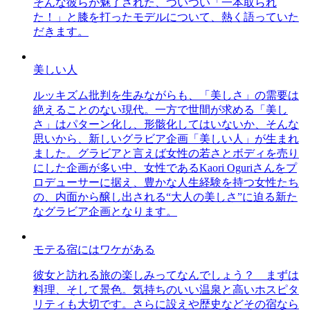
そんな彼らが魅了された、ついつい「一本取られ
た！」と膝を打ったモデルについて、熱く語っていた
だきます。
美しい人
ルッキズム批判を生みながらも、「美しさ」の需要は
絶えることのない現代。一方で世間が求める「美し
さ」はパターン化し、形骸化してはいないか、そんな
思いから、新しいグラビア企画「美しい人」が生まれ
ました。グラビアと言えば女性の若さとボディを売り
にした企画が多い中、女性であるKaori Oguriさんをプ
ロデューサーに据え、豊かな人生経験を持つ女性たち
の、内面から醸し出される“大人の美しさ”に迫る新た
なグラビア企画となります。
モテる宿にはワケがある
彼女と訪れる旅の楽しみってなんでしょう？ まずは
料理、そして景色。気持ちのいい温泉と高いホスピタ
リティも大切です。さらに設えや歴史などその宿なら