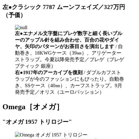
左●クラシック 7787 ムーンフェイズ／327万円
（予価）
左●エナメル文字盤にブレゲ数字と細く長いブル
ーのアップル針を組み合わせ、百合の花やダイ
ヤ、矢印のパターンがお茶目さを演出します
/ 自
動巻き、18KWGケース（39㎜）、アリゲーター
ストラップ。今夏以降発売予定／ブレゲ（ブレゲ
ブティック 銀座）
右●1917年のアーカイブを復刻
/ ダブルカフスト
ラップが今のファッションにもぴったり。自動巻
き、SSケース（40㎜）、カーフストラップ。9月
発売予定／オリス（ユーロパッション）
Omega［オメガ］
"オメガ 1957 トリロジー"