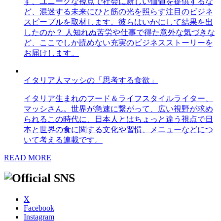
す、ユニークな視点で社会に新しい価値を提供するな
ど、混迷する未来にひと筋の光を照らす注目のビジネ
スピープルを取材します。彼らはいかにして結果を出
したのか？ 人知れぬ苦労や仕事で得た意外な気づきな
ど、ここでしか読めない充実のビジネスストーリーを
お届けします。
イタリア人マッシの「思考する食欲」
イタリア生まれのフード＆ライフスタイルライター、
マッシさん。世界が急速に繋がって、広い視野が求め
られるこの時代に、日本人とはちょっと違う視点で日
本と世界の食に関する文化や習慣、メニューなどにつ
いて考える連載です。
READ MORE
X
Facebook
Instagram