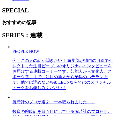
SPECIAL
おすすめの記事
SERIES：連載
PEOPLE NOW
今、この人の話が聞きたい！ 編集部が独自の目線でセ
レクトした注目ピープルのオリジナルインタビューを
お届けする連載コーナーです。芸能人から文化人、ス
ポーツ選手まで、注目の新人から納得のベテランま
で、他では読めないWeb LEONならではのスペシャル
トークをお楽しみください！
腕時計のプロが選ぶ「一本取られました！」
数多の腕時計を日々目にしている腕時計のプロたち。