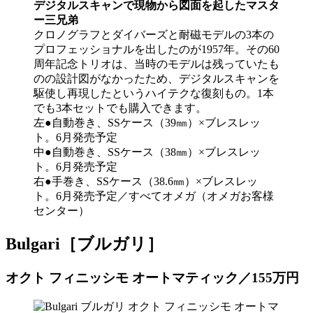
デジタルスキャンで現物から図面を起したマスタ
ー三兄弟
クロノグラフとダイバーズと耐磁モデルの3本の
プロフェッショナルを出したのが1957年。その60
周年記念トリオは、当時のモデルは残っていたも
のの設計図がなかったため、デジタルスキャンを
駆使し再現したというハイテクな復刻もの。1本
でも3本セットでも購入できます。
左●自動巻き、SSケース（39㎜）×ブレスレッ
ト。6月発売予定
中●自動巻き、SSケース（38㎜）×ブレスレッ
ト。6月発売予定
右●手巻き、SSケース（38.6㎜）×ブレスレッ
ト。6月発売予定／すべてオメガ（オメガお客様
センター）
Bulgari［ブルガリ］
オクト フィニッシモ オートマティック／155万円