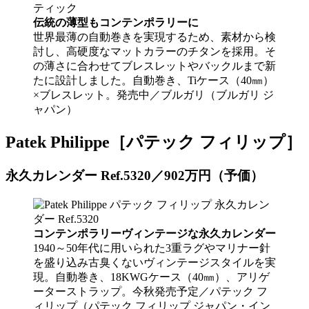
伝統の薄型もコンテンポラリーに
世界最薄の自動巻きを実現するため、素材から検
討し、高硬度なマットカラーのチタンを採用。そ
の薄さに合わせてブレスレットやバックルまで新
たに設計しました。自動巻き、Tiケース（40㎜）
×ブレスレット。発売中／ブルガリ（ブルガリ ジ
ャパン）
Patek Philippe［パテック フィリップ］
永久カレンダー Ref.5320／902万円（予価）
コンテンポラリーヴィンテージな永久カレンダー
1940～50年代に用いられた3重ラグやマリナー針
を盛り込み古臭くないヴィンテージスタイルを実
現。自動巻き、18KWGケース（40㎜）、アリゲ
ーターストラップ。今秋発売予定／パテック フ
ィリップ（パテック フィリップ ジャパン・イン