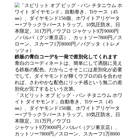
鉄板の青白コーデを一発で差別化してくれます
青白のコーディネートは、簡単にして洒脱に見え
る鉄板の配色。だからこそそこには差別化が必要
でして。ダイヤモンドが輝くウブロの白を合わせ
れば、さわやかな配色にリッチ感という無二の差
別化が完了するという次第。
「スピリット オブ ビッグ・バン チタニウム ホワ
イト ダイヤモンド」自動巻き、Tiケース（45
㎜）、ダイヤモンド156個、ホワイトアリゲータ
ー×ブラックラバーストラップ。10気圧防水。日
本限定。311万円／ウブロ
ジャケット9万9000円／バルバ（グジ東京店）、
カットソー7800円／スローン、スカーフ1万8000