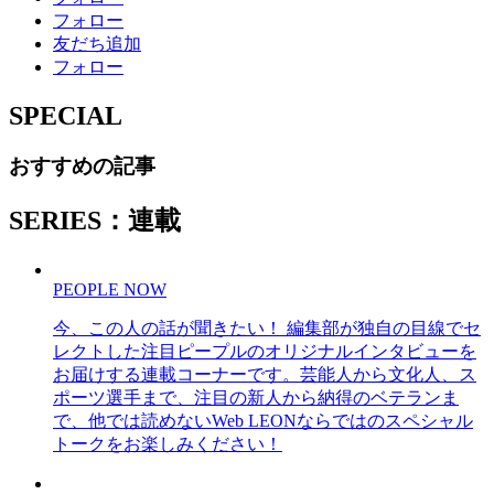
フォロー
友だち追加
フォロー
SPECIAL
おすすめの記事
SERIES：連載
PEOPLE NOW
今、この人の話が聞きたい！ 編集部が独自の目線でセ
レクトした注目ピープルのオリジナルインタビューを
お届けする連載コーナーです。芸能人から文化人、ス
ポーツ選手まで、注目の新人から納得のベテランま
で、他では読めないWeb LEONならではのスペシャル
トークをお楽しみください！