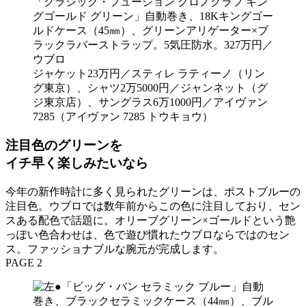
「クラシック・フュージョン クロノグラフ キン
グゴールド グリーン」自動巻き、18Kキングゴー
ルドケース（45㎜）、グリーンアリゲーター×ブ
ラックラバーストラップ。5気圧防水。327万円／
ウブロ
ジャケット23万円／スティレ ラティーノ（リン
グ東京）、シャツ2万5000円／ジャンネット（グ
ジ東京店）、サングラス6万1000円／アイヴァン
7285（アイヴァン 7285 トウキョウ）
注目色のグリーンを
イチ早く楽しみたいなら
今年の新作時計に多く見られたグリーンは、ポストブルーの
注目色。ウブロでは数年前からこの色に注目しており、セン
スある配色で話題に。オリーブグリーン×ゴールドという艶
っぽい色合わせは、色で遊び慣れたウブロならではのセン
ス。ファッショナブルな腕元が完成します。
PAGE 2