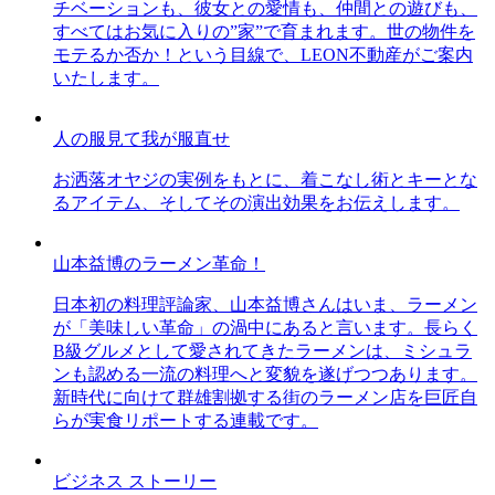
チベーションも、彼女との愛情も、仲間との遊びも、
すべてはお気に入りの”家”で育まれます。世の物件を
モテるか否か！という目線で、LEON不動産がご案内
いたします。
人の服見て我が服直せ
お洒落オヤジの実例をもとに、着こなし術とキーとな
るアイテム、そしてその演出効果をお伝えします。
山本益博のラーメン革命！
日本初の料理評論家、山本益博さんはいま、ラーメン
が「美味しい革命」の渦中にあると言います。長らく
B級グルメとして愛されてきたラーメンは、ミシュラ
ンも認める一流の料理へと変貌を遂げつつあります。
新時代に向けて群雄割拠する街のラーメン店を巨匠自
らが実食リポートする連載です。
ビジネス ストーリー