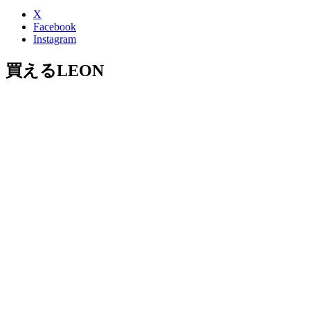
X
Facebook
Instagram
買えるLEON