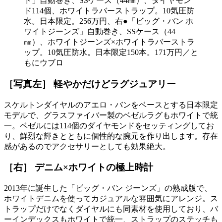
ド」自動巻き、SSケース（44㎜）、ダイヤモン
ド114個、ホワイトラバーストラップ。10気圧防
水。日本限定。256万円、右●「ビッグ・バン ホ
ワイトジーンズ」自動巻き、SSケース（44
㎜）、ホワイトジーンズ×ホワイトラバーストラ
ップ。10気圧防水。日本限定150本。171万円／と
もにウブロ
［写真左］ 軽やかだけどラグジュアリー
スケルトンダイヤルのアエロ・バンをベースとする日本限定
モデルで、グラスファイバー製のベゼルラグもホワイトで統
一。ベゼルには114個のダイヤモンドをセッティングしてお
り、鮮烈な輝きとともに個性的な腕元を作り出します。存在
感があるのでアクセサリーとしても効果絶大。
［右］ デニム×ホワイトの極上時計
2013年に誕生した「ビッグ・バン ジーンズ」の熟成版で、
ホワイトデニムを使ってカジュアルな雰囲気にアレンジ。ス
トラップだけでなくダイヤルにも同素材を使用しており、バ
ーインデックスもホワイトで統一、ストラップのステッチも