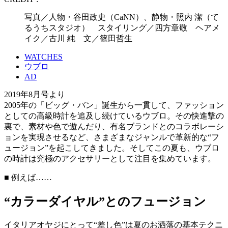
写真／人物・谷田政史（CaNN）、静物・照内 潔（て
るうちスタジオ） スタイリング／四方章敬 ヘアメ
イク／古川 純 文／篠田哲生
WATCHES
ウブロ
AD
2019年8月号より
2005年の「ビッグ・バン」誕生から一貫して、ファッション
としての高級時計を追及し続けているウブロ。その快進撃の
裏で、素材や色で遊んだり、有名ブランドとのコラボレーシ
ョンを実現させるなど、さまざまなジャンルで革新的な“フ
ュージョン”を起こしてきました。そしてこの夏も、ウブロ
の時計は究極のアクセサリーとして注目を集めています。
■ 例えば……
“カラーダイヤル”とのフュージョン
イタリアオヤジにとって“差し色”は夏のお洒落の基本テクニ