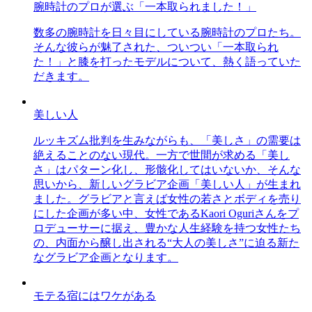
腕時計のプロが選ぶ「一本取られました！」
数多の腕時計を日々目にしている腕時計のプロたち。
そんな彼らが魅了された、ついつい「一本取られ
た！」と膝を打ったモデルについて、熱く語っていた
だきます。
美しい人
ルッキズム批判を生みながらも、「美しさ」の需要は
絶えることのない現代。一方で世間が求める「美し
さ」はパターン化し、形骸化してはいないか、そんな
思いから、新しいグラビア企画「美しい人」が生まれ
ました。グラビアと言えば女性の若さとボディを売り
にした企画が多い中、女性であるKaori Oguriさんをプ
ロデューサーに据え、豊かな人生経験を持つ女性たち
の、内面から醸し出される“大人の美しさ”に迫る新た
なグラビア企画となります。
モテる宿にはワケがある