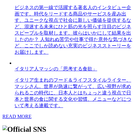
ビジネスの第一線で活躍する著名人のインタビュー企
画です。時代をリードする商品やサービスを産み出
す、ユニークな視点で社会に新しい価値を提供するな
ど、混迷する未来にひと筋の光を照らす注目のビジネ
スピープルを取材します。彼らはいかにして結果を出
したのか？ 人知れぬ苦労や仕事で得た意外な気づきな
ど、ここでしか読めない充実のビジネスストーリーを
お届けします。
イタリア人マッシの「思考する食欲」
イタリア生まれのフード＆ライフスタイルライター、
マッシさん。世界が急速に繋がって、広い視野が求め
られるこの時代に、日本人とはちょっと違う視点で日
本と世界の食に関する文化や習慣、メニューなどにつ
いて考える連載です。
READ MORE