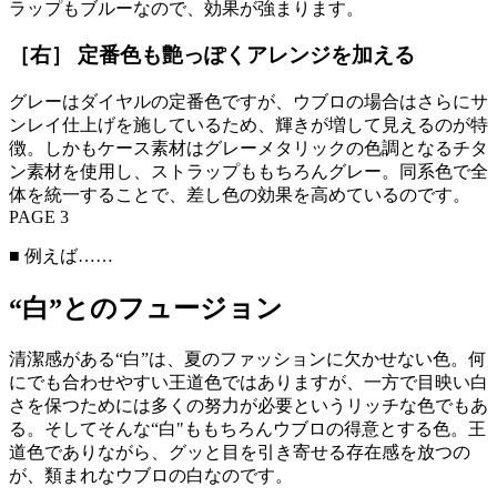
ラップもブルーなので、効果が強まります。
［右］ 定番色も艶っぽくアレンジを加える
グレーはダイヤルの定番色ですが、ウブロの場合はさらにサ
ンレイ仕上げを施しているため、輝きが増して見えるのが特
徴。しかもケース素材はグレーメタリックの色調となるチタ
ン素材を使用し、ストラップももちろんグレー。同系色で全
体を統一することで、差し色の効果を高めているのです。
PAGE 3
■ 例えば……
“白”とのフュージョン
清潔感がある“白”は、夏のファッションに欠かせない色。何
にでも合わせやすい王道色ではありますが、一方で目映い白
さを保つためには多くの努力が必要というリッチな色でもあ
る。そしてそんな“白"ももちろんウブロの得意とする色。王
道色でありながら、グッと目を引き寄せる存在感を放つの
が、類まれなウブロの白なのです。