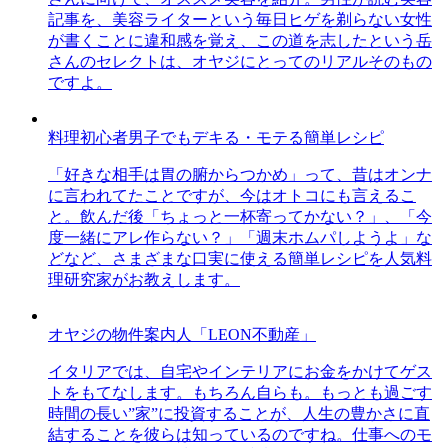
記事を、美容ライターという毎日ヒゲを剃らない女性
が書くことに違和感を覚え、この道を志したという岳
さんのセレクトは、オヤジにとってのリアルそのもの
ですよ。
料理初心者男子でもデキる・モテる簡単レシピ
「好きな相手は胃の腑からつかめ」って、昔はオンナ
に言われてたことですが、今はオトコにも言えるこ
と。飲んだ後「ちょっと一杯寄ってかない？」、「今
度一緒にアレ作らない？」「週末ホムパしようよ」な
どなど、さまざまな口実に使える簡単レシピを人気料
理研究家がお教えします。
オヤジの物件案内人「LEON不動産」
イタリアでは、自宅やインテリアにお金をかけてゲス
トをもてなします。もちろん自らも。もっとも過ごす
時間の長い”家”に投資することが、人生の豊かさに直
結することを彼らは知っているのですね。仕事へのモ