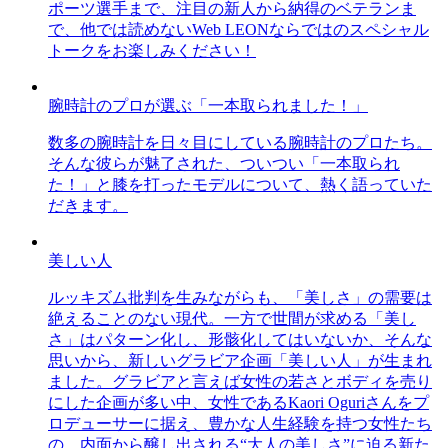
ポーツ選手まで、注目の新人から納得のベテランま
で、他では読めないWeb LEONならではのスペシャル
トークをお楽しみください！
腕時計のプロが選ぶ「一本取られました！」
数多の腕時計を日々目にしている腕時計のプロたち。
そんな彼らが魅了された、ついつい「一本取られ
た！」と膝を打ったモデルについて、熱く語っていた
だきます。
美しい人
ルッキズム批判を生みながらも、「美しさ」の需要は
絶えることのない現代。一方で世間が求める「美し
さ」はパターン化し、形骸化してはいないか、そんな
思いから、新しいグラビア企画「美しい人」が生まれ
ました。グラビアと言えば女性の若さとボディを売り
にした企画が多い中、女性であるKaori Oguriさんをプ
ロデューサーに据え、豊かな人生経験を持つ女性たち
の、内面から醸し出される“大人の美しさ”に迫る新た