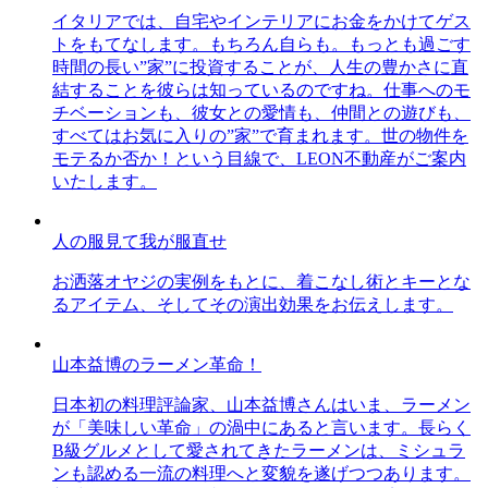
イタリアでは、自宅やインテリアにお金をかけてゲス
トをもてなします。もちろん自らも。もっとも過ごす
時間の長い”家”に投資することが、人生の豊かさに直
結することを彼らは知っているのですね。仕事へのモ
チベーションも、彼女との愛情も、仲間との遊びも、
すべてはお気に入りの”家”で育まれます。世の物件を
モテるか否か！という目線で、LEON不動産がご案内
いたします。
人の服見て我が服直せ
お洒落オヤジの実例をもとに、着こなし術とキーとな
るアイテム、そしてその演出効果をお伝えします。
山本益博のラーメン革命！
日本初の料理評論家、山本益博さんはいま、ラーメン
が「美味しい革命」の渦中にあると言います。長らく
B級グルメとして愛されてきたラーメンは、ミシュラ
ンも認める一流の料理へと変貌を遂げつつあります。