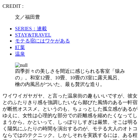
CREDIT :
文／福田豊
SERIES：連載
STAY&TRAVEL
モテる宿にはワケがある
紅葉
温泉
四季折々の美しさを間近に感じられる客室「猿み
の」。和室12畳、10畳、10畳の3室に露天風呂、
檜の内風呂がついた、最も贅沢な造り。
ワイワイガヤガヤ、と言った温泉街の趣もいいですが、彼女
とのふたりきり感を強調したいなら鄙びた風情のある一軒宿
が断然オススメ。というのも、ちょっとした孤立感があるが
ゆえに、女性は心理的な部分での距離感を縮めたくなってし
まうから。かといって、しっぽりしすぎは厳禁。そこは明る
く陽気にふたりの時間を演出するのが、モテる大人のオトコ
ならではのテクニック。しかしそれを実践するには、ある程