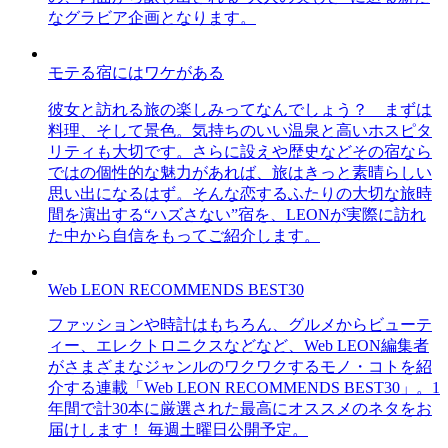
なグラビア企画となります。
モテる宿にはワケがある
彼女と訪れる旅の楽しみってなんでしょう？ まずは
料理、そして景色。気持ちのいい温泉と高いホスピタ
リティも大切です。さらに設えや歴史などその宿なら
ではの個性的な魅力があれば、旅はきっと素晴らしい
思い出になるはず。そんな恋するふたりの大切な旅時
間を演出する“ハズさない”宿を、LEONが実際に訪れ
た中から自信をもってご紹介します。
Web LEON RECOMMENDS BEST30
ファッションや時計はもちろん、グルメからビューテ
ィー、エレクトロニクスなどなど、Web LEON編集者
がさまざまなジャンルのワクワクするモノ・コトを紹
介する連載「Web LEON RECOMMENDS BEST30」。1
年間で計30本に厳選された最高にオススメのネタをお
届けします！ 毎週土曜日公開予定。