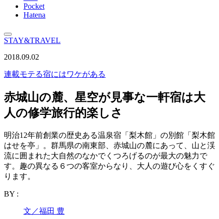
Pocket
Hatena
STAY&TRAVEL
2018.09.02
連載
モテる宿にはワケがある
赤城山の麓、星空が見事な一軒宿は大
人の修学旅行的楽しさ
明治12年前創業の歴史ある温泉宿「梨木館」の別館「梨木館
はせを亭」。群馬県の南東部、赤城山の麓にあって、山と渓
流に囲まれた大自然のなかでくつろげるのが最大の魅力で
す。趣の異なる６つの客室からなり、大人の遊び心をくすぐ
ります。
BY :
文／福田 豊