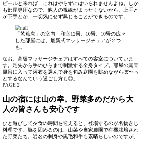
ビールと来れば、これはやらずにはいられませんよね。しか
も部屋専用なので、他人の視線がまったくないから、上手と
か下手とか、一切気にせず興じることができるのです。
「芭蕉庵」の室内。和室12畳、10畳、10畳の広々
した部屋には、最新式マッサージチェアが２つ
も。
なお、高級マッサージチェアはすべての客室についていま
す。足先から手のひらまで刺激する全身タイプ。部屋の露天
風呂に入って浴衣を選んで身を包み庭園を眺めながらぼ〜っ
とするなんていう過ごし方も◎。
PAGE 2
山の宿には山の幸。野菜多めだから大
人の皆さんも安心です
ひと遊びして夕食の時間を迎えると、登場するのが名物きじ
料理です。脇を固めるのは、山菜や自家農園で有機栽培され
た野菜たち。岩名の刺身や黒毛和牛も素晴らしいのですが、