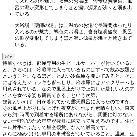
大浴場「薬師の湯」は、温めのお湯で長時間ゆったり
入れるのが魅力。褐色のお湯は、含食塩炭酸泉。風呂
の淵が変形してしまうほと濃い源泉が沸々と湧き出て
いる。
戻る
特筆すべきは、部屋専用の生ビールサーバーが付いているこ
と。さらには、冷蔵庫に入っているものはすべて飲み放題だ
ということ。なるほど、と思い冷蔵庫を開いてみると、そこ
には冷えたジョッキもぎっしり。冷凍庫にはアイクリームも
用意されている。なので風呂上がりで上気した愛しい人のア
イスを食べる姿も観賞できる、という次第。
観賞といえば、日が暮れてから露天風呂に入ったのですが、
その風呂上がりに見上げた夜空がこれまた素晴らしい。東京
から約2時間で到着する場所にありながら、周囲に灯のない
ない一軒宿のため星空が抜群に際立って見えるのです。生ビ
ール片手にふたりで星空観賞、なんて最高です。
さらに極めつけは専用の卓球台がついていること。温泉、生