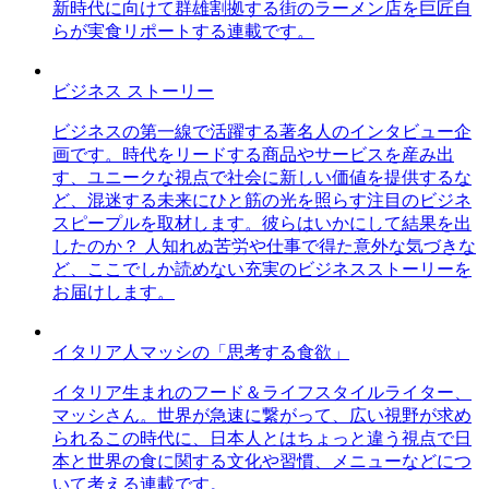
新時代に向けて群雄割拠する街のラーメン店を巨匠自
らが実食リポートする連載です。
ビジネス ストーリー
ビジネスの第一線で活躍する著名人のインタビュー企
画です。時代をリードする商品やサービスを産み出
す、ユニークな視点で社会に新しい価値を提供するな
ど、混迷する未来にひと筋の光を照らす注目のビジネ
スピープルを取材します。彼らはいかにして結果を出
したのか？ 人知れぬ苦労や仕事で得た意外な気づきな
ど、ここでしか読めない充実のビジネスストーリーを
お届けします。
イタリア人マッシの「思考する食欲」
イタリア生まれのフード＆ライフスタイルライター、
マッシさん。世界が急速に繋がって、広い視野が求め
られるこの時代に、日本人とはちょっと違う視点で日
本と世界の食に関する文化や習慣、メニューなどにつ
いて考える連載です。