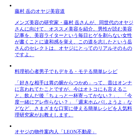
藤村 岳のオヤジ美容道
メンズ美容の研究家・藤村 岳さんが、同世代のオヤジ
さんに向けて、オススメ美容を紹介。男性が読む美容
記事を、美容ライターという毎日ヒゲを剃らない女性
が書くことに違和感を覚え、この道を志したという岳
さんのセレクトは、オヤジにとってのリアルそのもの
ですよ。
料理初心者男子でもデキる・モテる簡単レシピ
「好きな相手は胃の腑からつかめ」って、昔はオンナ
に言われてたことですが、今はオトコにも言えるこ
と。飲んだ後「ちょっと一杯寄ってかない？」、「今
度一緒にアレ作らない？」「週末ホムパしようよ」な
どなど、さまざまな口実に使える簡単レシピを人気料
理研究家がお教えします。
オヤジの物件案内人「LEON不動産」