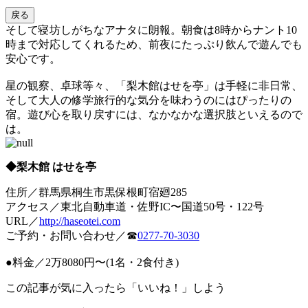
戻る
そして寝坊しがちなアナタに朗報。朝食は8時からナント10
時まで対応してくれるため、前夜にたっぷり飲んで遊んでも
安心です。
星の観察、卓球等々、「梨木館はせを亭」は手軽に非日常、
そして大人の修学旅行的な気分を味わうのにはぴったりの
宿。遊び心を取り戻すには、なかなかな選択肢といえるので
は。
◆梨木館 はせを亭
住所／群馬県桐生市黒保根町宿廻285
アクセス／東北自動車道・佐野IC〜国道50号・122号
URL／
http://haseotei.com
ご予約・お問い合わせ／☎︎
0277-70-3030
●料金／2万8080円〜(1名・2食付き)
この記事が気に入ったら「いいね！」しよう