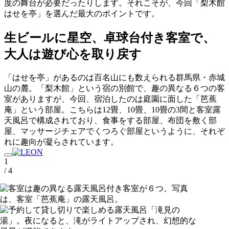
度の舞台が必要だったりします。それこそが、今回「梨木館
はせを亭」を選んだ最大のポイントです。
生ビールに星空、卓球台付き客室で、
大人は遊び心を取り戻す
「はせを亭」があるのは百名山にも数えられる群馬県・赤城
山の麓。「梨木館」という宿の別館で、趣の異なる６つの客
室がありますが、今回、宿泊したのは庭園に面した「芭蕉
庵」という部屋。こちらは12畳、10畳、10畳の3間と客室露
天風呂で構成されており、食事をする部屋、布団を敷く部
屋、マッサージチェアでくつろぐ部屋というように、それぞ
れに趣向が凝らされています。
1
/ 4