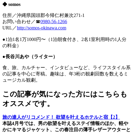
◆ somos
住所／沖縄県国頭郡今帰仁村兼次271-1
お問い合わせ／☎
0980-56-1266
URL／
http://somos-okinawa.com
●1泊1名1万1000円〜（1泊朝食付き、2名1室利用時の1人分
の料金）
●長谷川あや（ライター）
食、旅、カルチャー、インタビューなど、ライフスタイル系
の記事を中心に寄稿。趣味は、年3桁の観劇回数を数えるミ
ュージカル観劇。
この記事が気になった方にはこちらも
オススメです。
旅の達人がリコメンド！ 欲望を叶えるホテルと宿【2】
本誌4月号では、男の欲望を叶えるステイ情報のほか、軽や
かにキマるジャケット、この春注目の薄手レザーアウターと