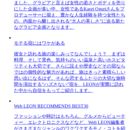
ました。グラビアと言えば女性の若さとボディを売り
にした企画が多い中、女性であるKaori Oguriさんをプ
ロデューサーに据え、豊かな人生経験を持つ女性たち
の、内面から醸し出される“大人の美しさ”に迫る新た
なグラビア企画となります。
モテる宿にはワケがある
彼女と訪れる旅の楽しみってなんでしょう？ まずは
料理、そして景色。気持ちのいい温泉と高いホスピタ
リティも大切です。さらに設えや歴史などその宿なら
ではの個性的な魅力があれば、旅はきっと素晴らしい
思い出になるはず。そんな恋するふたりの大切な旅時
間を演出する“ハズさない”宿を、LEONが実際に訪れ
た中から自信をもってご紹介します。
Web LEON RECOMMENDS BEST30
ファッションや時計はもちろん、グルメからビューテ
ィー、エレクトロニクスなどなど、Web LEON編集者
がさまざまなジャンルのワクワクするモノ・コトを紹