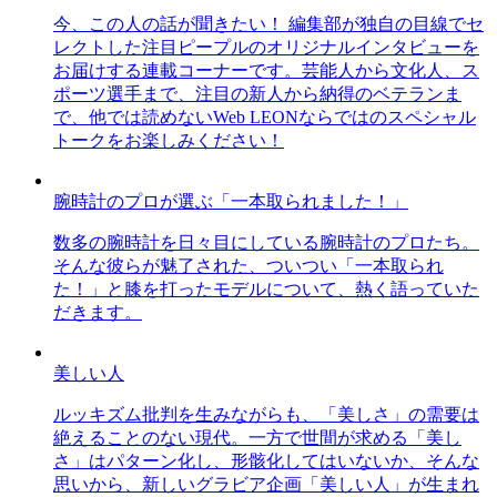
今、この人の話が聞きたい！ 編集部が独自の目線でセ
レクトした注目ピープルのオリジナルインタビューを
お届けする連載コーナーです。芸能人から文化人、ス
ポーツ選手まで、注目の新人から納得のベテランま
で、他では読めないWeb LEONならではのスペシャル
トークをお楽しみください！
腕時計のプロが選ぶ「一本取られました！」
数多の腕時計を日々目にしている腕時計のプロたち。
そんな彼らが魅了された、ついつい「一本取られ
た！」と膝を打ったモデルについて、熱く語っていた
だきます。
美しい人
ルッキズム批判を生みながらも、「美しさ」の需要は
絶えることのない現代。一方で世間が求める「美し
さ」はパターン化し、形骸化してはいないか、そんな
思いから、新しいグラビア企画「美しい人」が生まれ