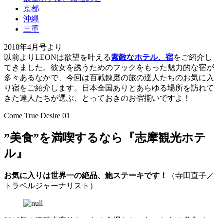
京都
沖縄
三重
2018年4月号より
以前よりLEONは欲望を叶える
素敵なホテル、宿
をご紹介し
てきました。彼女を誘うためのフックをもった魅力的な宿が
多々あるなかで、今回は百戦錬磨の旅の達人たちのお気に入
り宿をご紹介します。日本全国ありとあらゆる場所を訪れて
きた達人たちが選ぶ、とっておきのお宿揃いですよ！
Come True Desire 01
”美食”を満喫するなら『志摩観光ホテ
ル』
お気に入りは世界一の絶品、鮑ステーキです！
（寺田直子／
トラベルジャーナリスト）