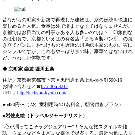
昔ながらの町家を新築で再現した建物は、京の伝統を快適に
楽しめると人気。食事は外で済ませなくてはなりませんが、
京都ではお目当ての料亭がある人も多いのでは？ 印象的な
のは朝食で、京都といえばの有名店「まるき製パン所」の焼
き立てパンに、おつけものも近所の川勝総本家のもの。実に
シンプルですが、これもやっぱり京の味。豪華ではないけれ
ど、うれしい体験です。
◆ 京町家 楽遊 堀川五条
住所／京都府京都市下京区黒門通五条上ル柿本町590-16
お問い合わせ／☎
075-366-3211
URL／
http://luckyou-kyoto.com/
●6480円〜（2名1室利用時の1名料金、朝食付きプラン）
●岩佐史絵（トラベルジャーナリスト）
“心が潤ってこそラグジュアリー”！そんな旅スタイルを雑
誌、ウェブなどさまざまな媒体で提案する。最近お気に入り