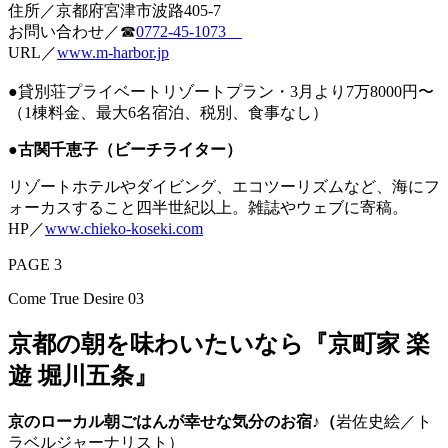
住所／京都府宮津市波路405-7
お問い合わせ／☎
0772-45-1073
URL／
www.m-harbor.jp
●貸別荘プライベートリゾートプラン・3月より7万8000円〜
（1棟料金、最大6名宿泊、税別、食事なし）
●古関千恵子（ビーチライター）
リゾートホテルやダイビング、エコツーリズムなど、海にフ
ォーカスすること四半世紀以上。雑誌やウェブに寄稿。
HP／
www.chieko-koseki.com
PAGE 3
Come True Desire 03
京都の朝を味わいたいなら『京町家 楽
遊 堀川五条』
京のローカル朝ごはんが幸せな気分のお宿♪（
岩佐史絵／ト
ラベルジャーナリスト）