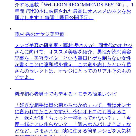
介する連載「Web LEON RECOMMENDS BEST30」。1
年間で計30本に厳選された最高にオススメのネタをお
届けします！ 毎週土曜日公開予定。
藤村 岳のオヤジ美容道
メンズ美容の研究家・藤村 岳さんが、同世代のオヤジ
さんに向けて、オススメ美容を紹介。男性が読む美容
記事を、美容ライターという毎日ヒゲを剃らない女性
が書くことに違和感を覚え、この道を志したという岳
さんのセレクトは、オヤジにとってのリアルそのもの
ですよ。
料理初心者男子でもデキる・モテる簡単レシピ
「好きな相手は胃の腑からつかめ」って、昔はオンナ
に言われてたことですが、今はオトコにも言えるこ
と。飲んだ後「ちょっと一杯寄ってかない？」、「今
度一緒にアレ作らない？」「週末ホムパしようよ」な
どなど、さまざまな口実に使える簡単レシピを人気料