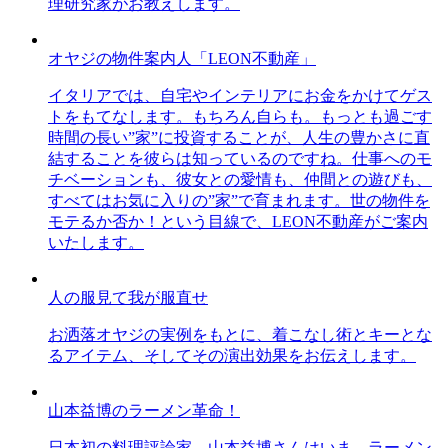
理研究家がお教えします。
オヤジの物件案内人「LEON不動産」
イタリアでは、自宅やインテリアにお金をかけてゲス
トをもてなします。もちろん自らも。もっとも過ごす
時間の長い”家”に投資することが、人生の豊かさに直
結することを彼らは知っているのですね。仕事へのモ
チベーションも、彼女との愛情も、仲間との遊びも、
すべてはお気に入りの”家”で育まれます。世の物件を
モテるか否か！という目線で、LEON不動産がご案内
いたします。
人の服見て我が服直せ
お洒落オヤジの実例をもとに、着こなし術とキーとな
るアイテム、そしてその演出効果をお伝えします。
山本益博のラーメン革命！
日本初の料理評論家、山本益博さんはいま、ラーメン