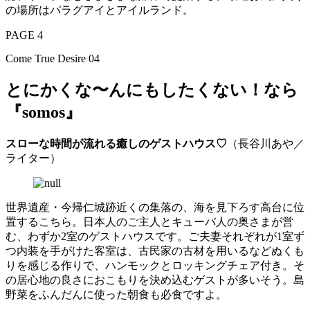
の場所はパラグアイとアイルランド。
PAGE 4
Come True Desire 04
とにかくな〜んにもしたくない！なら
『somos』
スローな時間が流れる癒しのゲストハウス♡
（長谷川あや／
ライター）
世界遺産・今帰仁城跡近くの集落の、海を見下ろす高台に位
置するこちら。日本人のご主人とキューバ人の奥さまが営
む、わずか2室のゲストハウスです。ご夫妻それぞれが1室ず
つ内装を手がけた客室は、古民家の古材を用いるなどぬくも
りを感じる作りで、ハンモックとロッキングチェア付き。そ
の居心地の良さにおこもりを決め込むゲストが多いそう。島
野菜をふんだんに使った朝食も必食ですよ。