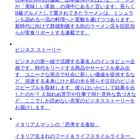
が「美味しい革命」の渦中にあると言います。長らく
B級グルメとして愛されてきたラーメンは、ミシュラ
ンも認める一流の料理へと変貌を遂げつつあります。
新時代に向けて群雄割拠する街のラーメン店を巨匠自
らが実食リポートする連載です。
ビジネス ストーリー
ビジネスの第一線で活躍する著名人のインタビュー企
画です。時代をリードする商品やサービスを産み出
す、ユニークな視点で社会に新しい価値を提供するな
ど、混迷する未来にひと筋の光を照らす注目のビジネ
スピープルを取材します。彼らはいかにして結果を出
したのか？ 人知れぬ苦労や仕事で得た意外な気づきな
ど、ここでしか読めない充実のビジネスストーリーを
お届けします。
イタリア人マッシの「思考する食欲」
イタリア生まれのフード＆ライフスタイルライター、