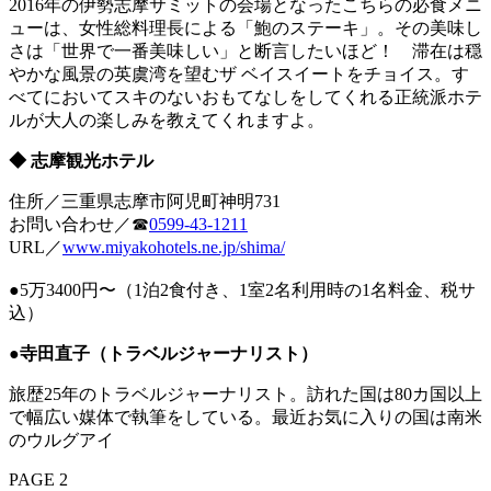
2016年の伊勢志摩サミットの会場となったこちらの必食メニ
ューは、女性総料理長による「鮑のステーキ」。その美味し
さは「世界で一番美味しい」と断言したいほど！ 滞在は穏
やかな風景の英虞湾を望むザ ベイスイートをチョイス。す
べてにおいてスキのないおもてなしをしてくれる正統派ホテ
ルが大人の楽しみを教えてくれますよ。
◆ 志摩観光ホテル
住所／三重県志摩市阿児町神明731
お問い合わせ／☎
0599-43-1211
URL／
www.miyakohotels.ne.jp/shima/
●5万3400円〜（1泊2食付き、1室2名利用時の1名料金、税サ
込）
●寺田直子（トラベルジャーナリスト）
旅歴25年のトラベルジャーナリスト。訪れた国は80カ国以上
で幅広い媒体で執筆をしている。最近お気に入りの国は南米
のウルグアイ
PAGE 2