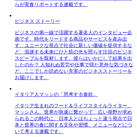
らが実食リポートする連載です。
ビジネス ストーリー
ビジネスの第一線で活躍する著名人のインタビュー企
画です。時代をリードする商品やサービスを産み出
す、ユニークな視点で社会に新しい価値を提供するな
ど、混迷する未来にひと筋の光を照らす注目のビジネ
スピープルを取材します。彼らはいかにして結果を出
したのか？ 人知れぬ苦労や仕事で得た意外な気づきな
ど、ここでしか読めない充実のビジネスストーリーを
お届けします。
イタリア人マッシの「思考する食欲」
イタリア生まれのフード＆ライフスタイルライター、
マッシさん。世界が急速に繋がって、広い視野が求め
られるこの時代に、日本人とはちょっと違う視点で日
本と世界の食に関する文化や習慣、メニューなどにつ
いて考える連載です。