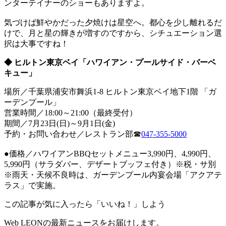
ンターテイナーのショーもありますよ。
気づけば鮮やかだった夕焼けは星空へ。都心を少し離れるだ
けで、月と星の輝きが増すのですから、シチュエーション選
択は大事ですね！
◆ ヒルトン東京ベイ「ハワイアン・プールサイド・バーベ
キュー」
場所／千葉県浦安市舞浜1-8 ヒルトン東京ベイ地下1階 「ガ
ーデンプール」
営業時間／18:00～21:00（最終受付）
期間／7月23日(日)～9月1日(金)
予約・お問い合わせ／レストラン部☎
047-355-5000
●価格／ハワイアンBBQセットメニュー3,990円、4,990円、
5,990円（サラダバー、デザートブッフェ付き）※税・サ別
※雨天・天候不良時は、ガーデンプール内宴会場「アクアテ
ラス」で実施。
この記事が気に入ったら「いいね！」しよう
Web LEONの最新ニュースをお届けします。