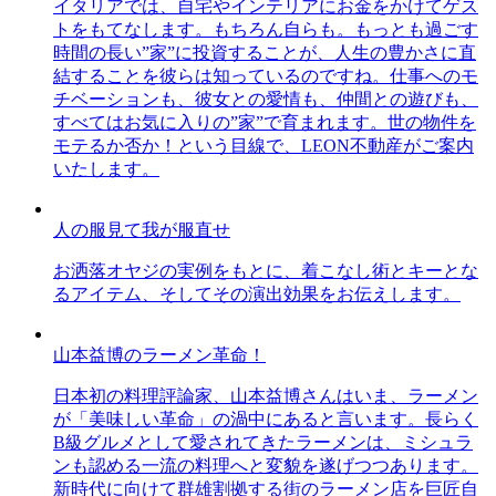
イタリアでは、自宅やインテリアにお金をかけてゲス
トをもてなします。もちろん自らも。もっとも過ごす
時間の長い”家”に投資することが、人生の豊かさに直
結することを彼らは知っているのですね。仕事へのモ
チベーションも、彼女との愛情も、仲間との遊びも、
すべてはお気に入りの”家”で育まれます。世の物件を
モテるか否か！という目線で、LEON不動産がご案内
いたします。
人の服見て我が服直せ
お洒落オヤジの実例をもとに、着こなし術とキーとな
るアイテム、そしてその演出効果をお伝えします。
山本益博のラーメン革命！
日本初の料理評論家、山本益博さんはいま、ラーメン
が「美味しい革命」の渦中にあると言います。長らく
B級グルメとして愛されてきたラーメンは、ミシュラ
ンも認める一流の料理へと変貌を遂げつつあります。
新時代に向けて群雄割拠する街のラーメン店を巨匠自