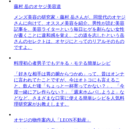
藤村 岳のオヤジ美容道
メンズ美容の研究家・藤村 岳さんが、同世代のオヤジ
さんに向けて、オススメ美容を紹介。男性が読む美容
記事を、美容ライターという毎日ヒゲを剃らない女性
が書くことに違和感を覚え、この道を志したという岳
さんのセレクトは、オヤジにとってのリアルそのもの
ですよ。
料理初心者男子でもデキる・モテる簡単レシピ
「好きな相手は胃の腑からつかめ」って、昔はオンナ
に言われてたことですが、今はオトコにも言えるこ
と。飲んだ後「ちょっと一杯寄ってかない？」、「今
度一緒にアレ作らない？」「週末ホムパしようよ」な
どなど、さまざまな口実に使える簡単レシピを人気料
理研究家がお教えします。
オヤジの物件案内人「LEON不動産」