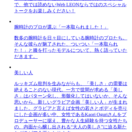
で、他では読めないWeb LEONならではのスペシャル
トークをお楽しみください！
腕時計のプロが選ぶ「一本取られました！」
数多の腕時計を日々目にしている腕時計のプロたち。
そんな彼らが魅了された、ついつい「一本取られ
た！」と膝を打ったモデルについて、熱く語っていた
だきます。
美しい人
ルッキズム批判を生みながらも、「美しさ」の需要は
絶えることのない現代。一方で世間が求める「美し
さ」はパターン化し、形骸化してはいないか、そんな
思いから、新しいグラビア企画「美しい人」が生まれ
ました。グラビアと言えば女性の若さとボディを売り
にした企画が多い中、女性であるKaori Oguriさんをプ
ロデューサーに据え、豊かな人生経験を持つ女性たち
の、内面から醸し出される“大人の美しさ”に迫る新た