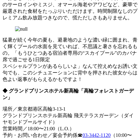
のサーロインやミスジ、オマール海老やアワビなど、豪華で
厳選された食材をたっぷりいただけます。時間制限なしのプ
レミアム飲み放題つきなので、慌ただしさもありません。
猛暑が続く今年の夏も、避暑地のような濃い緑に囲まれ、青
く輝くプールの水面を見ていれば、不思議と暑さを忘れるも
の。「もうひとつある宿泊者専用の“スカイプール”のカバナ
席で過ごせる1日限定
スペシャルプランがあるらしいよ」なんて控えめなお誘い文
句でも、このシチュエーションに背中を押された彼女からは
色よい返事がもらえるかもですよ！
◆ グランドプリンスホテル新高輪「高輪フォレストガーデ
ン」
場所／東京都港区高輪3-13-1
グランドプリンスホテル新高輪 飛天テラスガーデン（ダイ
ヤモンドプールサイド）
営業時間／18:00〜21:00（L.O.）
予約・お問い合わせ／宴会予約係☎
03-3442-1120
（10:00〜