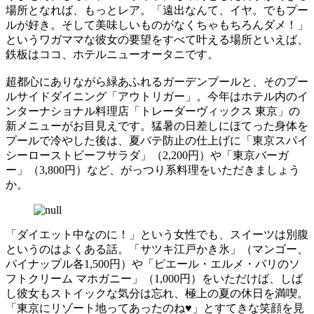
場所となれば、もっとレア。「遠出なんて、イヤ。でもプー
ルが好き。そして美味しいものがなくちゃもちろんダメ！」
というワガママな彼女の要望をすべて叶える場所といえば、
鉄板はココ、ホテルニューオータニです。
超都心にありながら緑あふれるガーデンプールと、そのプー
ルサイドダイニング「アウトリガー」。今年はホテル内のイ
ンターナショナル料理店「トレーダーヴィックス 東京」の
新メニューがお目見えです。猛暑の日差しにほてった身体を
プールで冷やした後は、夏バテ防止の仕上げに「東京スパイ
シーローストビーフサラダ」（2,200円）や「東京バーガ
ー」（3,800円）など、がっつり系料理をいただきましょう
か。
「ダイエット中なのに！」という女性でも、スイーツは別腹
というのはよくある話。「サツキ江戸かき氷」（マンゴー、
パイナップル各1,500円）や「ピエール・エルメ・パリのソ
フトクリーム マホガニー」（1,000円）をいただけば、しば
し彼女もストイックな気分は忘れ、極上の夏の休日を満喫。
「東京にリゾート地ってあったのね♥」とすてきな笑顔を見