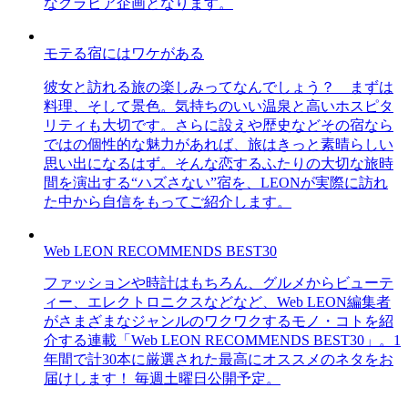
なグラビア企画となります。
モテる宿にはワケがある
彼女と訪れる旅の楽しみってなんでしょう？ まずは
料理、そして景色。気持ちのいい温泉と高いホスピタ
リティも大切です。さらに設えや歴史などその宿なら
ではの個性的な魅力があれば、旅はきっと素晴らしい
思い出になるはず。そんな恋するふたりの大切な旅時
間を演出する“ハズさない”宿を、LEONが実際に訪れ
た中から自信をもってご紹介します。
Web LEON RECOMMENDS BEST30
ファッションや時計はもちろん、グルメからビューテ
ィー、エレクトロニクスなどなど、Web LEON編集者
がさまざまなジャンルのワクワクするモノ・コトを紹
介する連載「Web LEON RECOMMENDS BEST30」。1
年間で計30本に厳選された最高にオススメのネタをお
届けします！ 毎週土曜日公開予定。