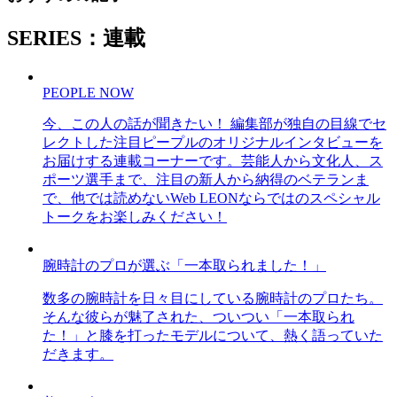
SERIES：連載
PEOPLE NOW
今、この人の話が聞きたい！ 編集部が独自の目線でセ
レクトした注目ピープルのオリジナルインタビューを
お届けする連載コーナーです。芸能人から文化人、ス
ポーツ選手まで、注目の新人から納得のベテランま
で、他では読めないWeb LEONならではのスペシャル
トークをお楽しみください！
腕時計のプロが選ぶ「一本取られました！」
数多の腕時計を日々目にしている腕時計のプロたち。
そんな彼らが魅了された、ついつい「一本取られ
た！」と膝を打ったモデルについて、熱く語っていた
だきます。