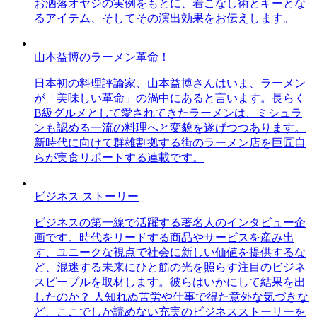
お洒落オヤジの実例をもとに、着こなし術とキーとな
るアイテム、そしてその演出効果をお伝えします。
山本益博のラーメン革命！
日本初の料理評論家、山本益博さんはいま、ラーメン
が「美味しい革命」の渦中にあると言います。長らく
B級グルメとして愛されてきたラーメンは、ミシュラ
ンも認める一流の料理へと変貌を遂げつつあります。
新時代に向けて群雄割拠する街のラーメン店を巨匠自
らが実食リポートする連載です。
ビジネス ストーリー
ビジネスの第一線で活躍する著名人のインタビュー企
画です。時代をリードする商品やサービスを産み出
す、ユニークな視点で社会に新しい価値を提供するな
ど、混迷する未来にひと筋の光を照らす注目のビジネ
スピープルを取材します。彼らはいかにして結果を出
したのか？ 人知れぬ苦労や仕事で得た意外な気づきな
ど、ここでしか読めない充実のビジネスストーリーを