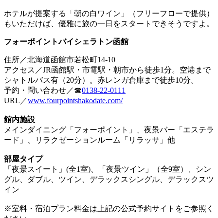
ホテルが提案する「朝の白ワイン」（フリーフローで提供）
もいただけば、優雅に旅の一日をスタートできそうですよ。
フォーポイントバイシェラトン函館
住所／北海道函館市若松町14-10
アクセス／JR函館駅・市電駅・朝市から徒歩1分。空港まで
シャトルバス有（20分）。赤レンガ倉庫まで徒歩10分。
予約・問い合わせ／☎
0138-22-0111
URL／
www.fourpointshakodate.com/
館内施設
メインダイニング「フォーポイント」、夜景バー「エステラ
ード」、リラクゼーションルーム「リラッサ」他
部屋タイプ
「夜景スイート」(全1室)、「夜景ツイン」（全9室）、シン
グル、ダブル、ツイン、デラックスシングル、デラックスツ
イン
※室料・宿泊プラン料金は上記の公式予約サイトをご参照く