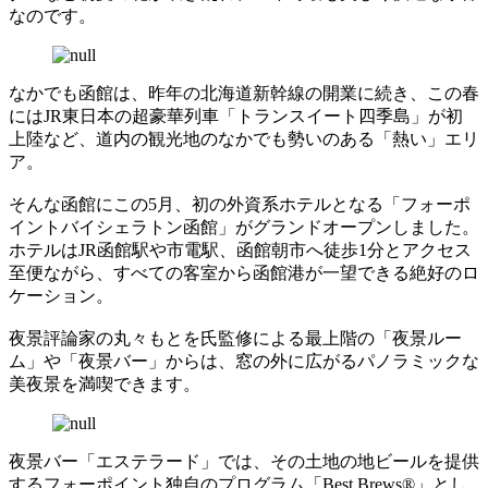
なのです。
なかでも函館は、昨年の北海道新幹線の開業に続き、この春
にはJR東日本の超豪華列車「トランスイート四季島」が初
上陸など、道内の観光地のなかでも勢いのある「熱い」エリ
ア。
そんな函館にこの5月、初の外資系ホテルとなる「フォーポ
イントバイシェラトン函館」がグランドオープンしました。
ホテルはJR函館駅や市電駅、函館朝市へ徒歩1分とアクセス
至便ながら、すべての客室から函館港が一望できる絶好のロ
ケーション。
夜景評論家の丸々もとを氏監修による最上階の「夜景ルー
ム」や「夜景バー」からは、窓の外に広がるパノラミックな
美夜景を満喫できます。
夜景バー「エステラード」では、その土地の地ビールを提供
するフォーポイント独自のプログラム「Best Brews®」とし