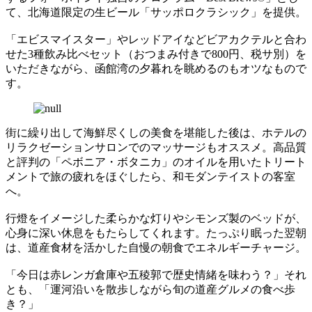
て、北海道限定の生ビール「サッポロクラシック」を提供。
「エビスマイスター」やレッドアイなどビアカクテルと合わ
せた3種飲み比べセット（おつまみ付きで800円、税サ別）を
いただきながら、函館湾の夕暮れを眺めるのもオツなもので
す。
街に繰り出して海鮮尽くしの美食を堪能した後は、ホテルの
リラクゼーションサロンでのマッサージもオススメ。高品質
と評判の「ペボニア・ボタニカ」のオイルを用いたトリート
メントで旅の疲れをほぐしたら、和モダンテイストの客室
へ。
行燈をイメージした柔らかな灯りやシモンズ製のベッドが、
心身に深い休息をもたらしてくれます。たっぷり眠った翌朝
は、道産食材を活かした自慢の朝食でエネルギーチャージ。
「今日は赤レンガ倉庫や五稜郭で歴史情緒を味わう？」それ
とも、「運河沿いを散歩しながら旬の道産グルメの食べ歩
き？」