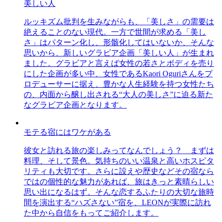
美しい人
ルッキズム批判を生みながらも、「美しさ」の需要は
絶えることのない現代。一方で世間が求める「美し
さ」はパターン化し、形骸化してはいないか、そんな
思いから、新しいグラビア企画「美しい人」が生まれ
ました。グラビアと言えば女性の若さとボディを売り
にした企画が多い中、女性であるKaori Oguriさんをプ
ロデューサーに据え、豊かな人生経験を持つ女性たち
の、内面から醸し出される“大人の美しさ”に迫る新た
なグラビア企画となります。
モテる宿にはワケがある
彼女と訪れる旅の楽しみってなんでしょう？ まずは
料理、そして景色。気持ちのいい温泉と高いホスピタ
リティも大切です。さらに設えや歴史などその宿なら
ではの個性的な魅力があれば、旅はきっと素晴らしい
思い出になるはず。そんな恋するふたりの大切な旅時
間を演出する“ハズさない”宿を、LEONが実際に訪れ
た中から自信をもってご紹介します。