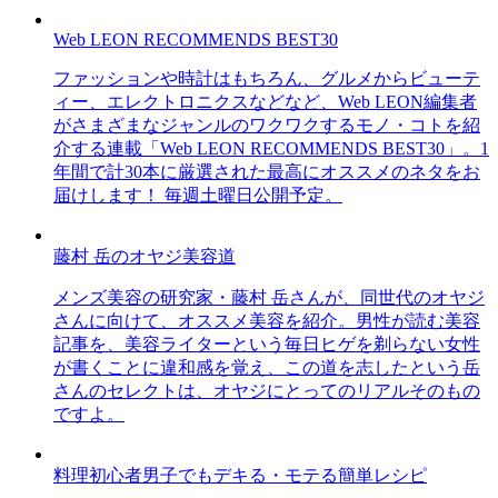
Web LEON RECOMMENDS BEST30
ファッションや時計はもちろん、グルメからビューテ
ィー、エレクトロニクスなどなど、Web LEON編集者
がさまざまなジャンルのワクワクするモノ・コトを紹
介する連載「Web LEON RECOMMENDS BEST30」。1
年間で計30本に厳選された最高にオススメのネタをお
届けします！ 毎週土曜日公開予定。
藤村 岳のオヤジ美容道
メンズ美容の研究家・藤村 岳さんが、同世代のオヤジ
さんに向けて、オススメ美容を紹介。男性が読む美容
記事を、美容ライターという毎日ヒゲを剃らない女性
が書くことに違和感を覚え、この道を志したという岳
さんのセレクトは、オヤジにとってのリアルそのもの
ですよ。
料理初心者男子でもデキる・モテる簡単レシピ