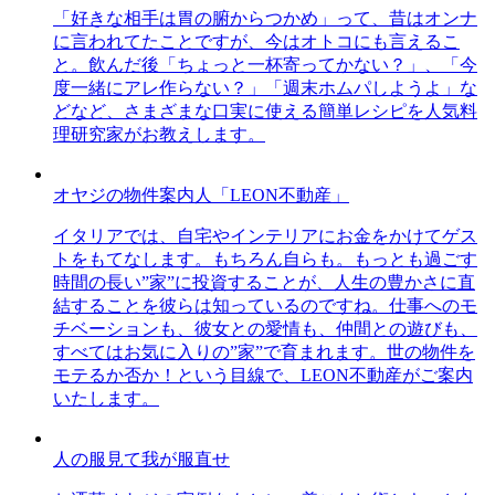
「好きな相手は胃の腑からつかめ」って、昔はオンナ
に言われてたことですが、今はオトコにも言えるこ
と。飲んだ後「ちょっと一杯寄ってかない？」、「今
度一緒にアレ作らない？」「週末ホムパしようよ」な
どなど、さまざまな口実に使える簡単レシピを人気料
理研究家がお教えします。
オヤジの物件案内人「LEON不動産」
イタリアでは、自宅やインテリアにお金をかけてゲス
トをもてなします。もちろん自らも。もっとも過ごす
時間の長い”家”に投資することが、人生の豊かさに直
結することを彼らは知っているのですね。仕事へのモ
チベーションも、彼女との愛情も、仲間との遊びも、
すべてはお気に入りの”家”で育まれます。世の物件を
モテるか否か！という目線で、LEON不動産がご案内
いたします。
人の服見て我が服直せ