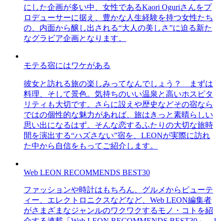
にした企画が多い中、女性であるKaori Oguriさんをプ
ロデューサーに据え、豊かな人生経験を持つ女性たち
の、内面から醸し出される“大人の美しさ”に迫る新た
なグラビア企画となります。
モテる宿にはワケがある
彼女と訪れる旅の楽しみってなんでしょう？ まずは
料理、そして景色。気持ちのいい温泉と高いホスピタ
リティも大切です。さらに設えや歴史などその宿なら
ではの個性的な魅力があれば、旅はきっと素晴らしい
思い出になるはず。そんな恋するふたりの大切な旅時
間を演出する“ハズさない”宿を、LEONが実際に訪れ
た中から自信をもってご紹介します。
Web LEON RECOMMENDS BEST30
ファッションや時計はもちろん、グルメからビューテ
ィー、エレクトロニクスなどなど、Web LEON編集者
がさまざまなジャンルのワクワクするモノ・コトを紹
介する連載「Web LEON RECOMMENDS BEST30」。1