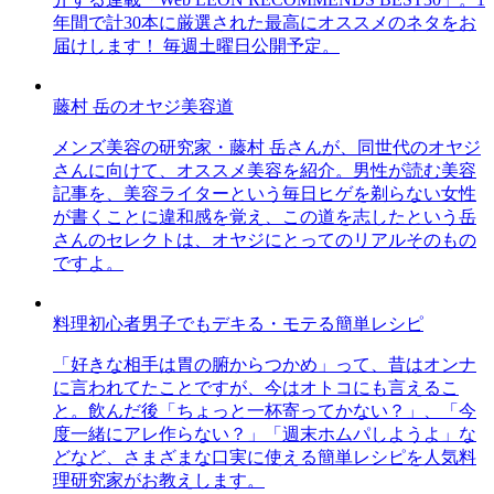
年間で計30本に厳選された最高にオススメのネタをお
届けします！ 毎週土曜日公開予定。
藤村 岳のオヤジ美容道
メンズ美容の研究家・藤村 岳さんが、同世代のオヤジ
さんに向けて、オススメ美容を紹介。男性が読む美容
記事を、美容ライターという毎日ヒゲを剃らない女性
が書くことに違和感を覚え、この道を志したという岳
さんのセレクトは、オヤジにとってのリアルそのもの
ですよ。
料理初心者男子でもデキる・モテる簡単レシピ
「好きな相手は胃の腑からつかめ」って、昔はオンナ
に言われてたことですが、今はオトコにも言えるこ
と。飲んだ後「ちょっと一杯寄ってかない？」、「今
度一緒にアレ作らない？」「週末ホムパしようよ」な
どなど、さまざまな口実に使える簡単レシピを人気料
理研究家がお教えします。