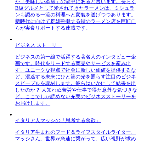
が「美味しい革命」の渦中にあると言います。長らく
B級グルメとして愛されてきたラーメンは、ミシュラ
ンも認める一流の料理へと変貌を遂げつつあります。
新時代に向けて群雄割拠する街のラーメン店を巨匠自
らが実食リポートする連載です。
ビジネス ストーリー
ビジネスの第一線で活躍する著名人のインタビュー企
画です。時代をリードする商品やサービスを産み出
す、ユニークな視点で社会に新しい価値を提供するな
ど、混迷する未来にひと筋の光を照らす注目のビジネ
スピープルを取材します。彼らはいかにして結果を出
したのか？ 人知れぬ苦労や仕事で得た意外な気づきな
ど、ここでしか読めない充実のビジネスストーリーを
お届けします。
イタリア人マッシの「思考する食欲」
イタリア生まれのフード＆ライフスタイルライター、
マッシさん。世界が急速に繋がって、広い視野が求め