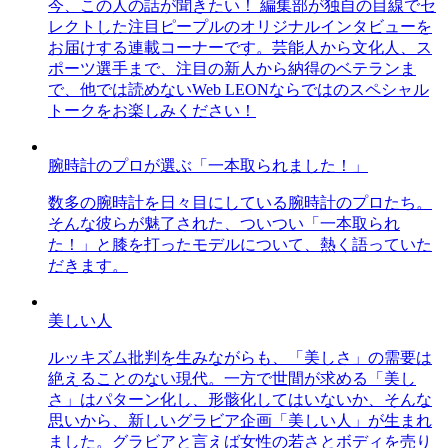
今、この人の話が聞きたい！ 編集部が独自の目線でセ
レクトした注目ピープルのオリジナルインタビューを
お届けする連載コーナーです。芸能人から文化人、ス
ポーツ選手まで、注目の新人から納得のベテランま
で、他では読めないWeb LEONならではのスペシャル
トークをお楽しみください！
腕時計のプロが選ぶ「一本取られました！」
数多の腕時計を日々目にしている腕時計のプロたち。
そんな彼らが魅了された、ついつい「一本取られ
た！」と膝を打ったモデルについて、熱く語っていた
だきます。
美しい人
ルッキズム批判を生みながらも、「美しさ」の需要は
絶えることのない現代。一方で世間が求める「美し
さ」はパターン化し、形骸化してはいないか、そんな
思いから、新しいグラビア企画「美しい人」が生まれ
ました。グラビアと言えば女性の若さとボディを売り