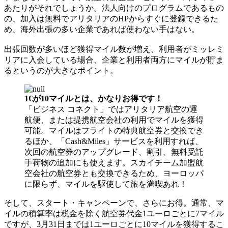
あたりがそれでしょうか。法人向けのプログラムであるもの
の、加入は無料でアリタリアのHPからすぐに登録できるた
め、海外出張の多い企業であれば使わない手はない。
出張回数が多いほど獲得マイル数が増え、利用者がミッレミ
リアに入会している場合、企業と利用者両方にマイルが貯ま
るというのが大きなポイント。
1€が10マイルとは、かなりお得です！
「ビジネス コネクト」ではアリタリア航空の運
航便、または提携航空会社の利用でマイルを獲得
可能。マイルはフライトの特典航空券と交換でき
るほか、「Cash&Miles」サービスを利用すれば、
次回の航空券のアップグレード、割引、無料受託
手荷物の追加にも使えます。スカイチーム加盟航
空会社の航空券とも交換できるため、ヨーロッパ
に限らず、マイルを駆使して旅を満喫あれ！
そして、スタート・キャンペーンで、さらにお得。通常、マ
イルの積算率は税金を除く航空券代金1ユーロごとに7マイル
ですが、3月31日までは1ユーロごとに10マイルを獲得するこ