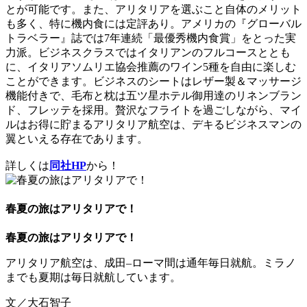
とが可能です。また、アリタリアを選ぶこと自体のメリット
も多く、特に機内食には定評あり。アメリカの『グローバル
トラベラー』誌では7年連続「最優秀機内食賞」をとった実
力派。ビジネスクラスではイタリアンのフルコースととも
に、イタリアソムリエ協会推薦のワイン5種を自由に楽しむ
ことができます。ビジネスのシートはレザー製＆マッサージ
機能付きで、毛布と枕は五ツ星ホテル御用達のリネンブラン
ド、フレッテを採用。贅沢なフライトを過ごしながら、マイ
ルはお得に貯まるアリタリア航空は、デキるビジネスマンの
翼といえる存在であります。
詳しくは
同社HP
から！
春夏の旅はアリタリアで！
春夏の旅はアリタリアで！
アリタリア航空は、成田–ローマ間は通年毎日就航。ミラノ
までも夏期は毎日就航しています。
文／大石智子