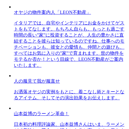
オヤジの物件案内人「LEON不動産」
イタリアでは、自宅やインテリアにお金をかけてゲス
トをもてなします。もちろん自らも。もっとも過ごす
時間の長い”家”に投資することが、人生の豊かさに直
結することを彼らは知っているのですね。仕事へのモ
チベーションも、彼女との愛情も、仲間との遊びも、
すべてはお気に入りの”家”で育まれます。世の物件を
モテるか否か！という目線で、LEON不動産がご案内
いたします。
人の服見て我が服直せ
お洒落オヤジの実例をもとに、着こなし術とキーとな
るアイテム、そしてその演出効果をお伝えします。
山本益博のラーメン革命！
日本初の料理評論家、山本益博さんはいま、ラーメン