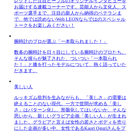
レクトした注目ピープルのオリジナルインタビューを
お届けする連載コーナーです。芸能人から文化人、ス
ポーツ選手まで、注目の新人から納得のベテランま
で、他では読めないWeb LEONならではのスペシャル
トークをお楽しみください！
腕時計のプロが選ぶ「一本取られました！」
数多の腕時計を日々目にしている腕時計のプロたち。
そんな彼らが魅了された、ついつい「一本取られ
た！」と膝を打ったモデルについて、熱く語っていた
だきます。
美しい人
ルッキズム批判を生みながらも、「美しさ」の需要は
絶えることのない現代。一方で世間が求める「美し
さ」はパターン化し、形骸化してはいないか、そんな
思いから、新しいグラビア企画「美しい人」が生まれ
ました。グラビアと言えば女性の若さとボディを売り
にした企画が多い中、女性であるKaori Oguriさんをプ