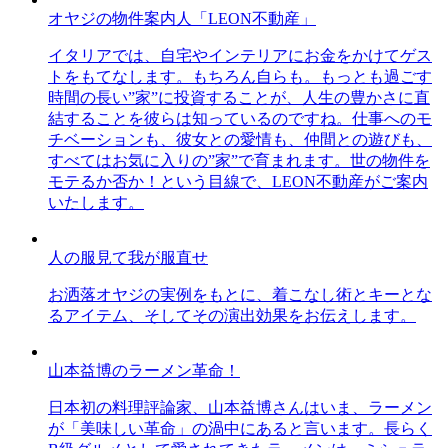
オヤジの物件案内人「LEON不動産」
イタリアでは、自宅やインテリアにお金をかけてゲス
トをもてなします。もちろん自らも。もっとも過ごす
時間の長い”家”に投資することが、人生の豊かさに直
結することを彼らは知っているのですね。仕事へのモ
チベーションも、彼女との愛情も、仲間との遊びも、
すべてはお気に入りの”家”で育まれます。世の物件を
モテるか否か！という目線で、LEON不動産がご案内
いたします。
人の服見て我が服直せ
お洒落オヤジの実例をもとに、着こなし術とキーとな
るアイテム、そしてその演出効果をお伝えします。
山本益博のラーメン革命！
日本初の料理評論家、山本益博さんはいま、ラーメン
が「美味しい革命」の渦中にあると言います。長らく