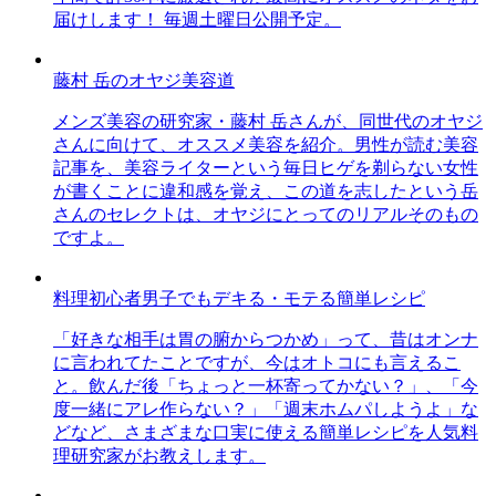
届けします！ 毎週土曜日公開予定。
藤村 岳のオヤジ美容道
メンズ美容の研究家・藤村 岳さんが、同世代のオヤジ
さんに向けて、オススメ美容を紹介。男性が読む美容
記事を、美容ライターという毎日ヒゲを剃らない女性
が書くことに違和感を覚え、この道を志したという岳
さんのセレクトは、オヤジにとってのリアルそのもの
ですよ。
料理初心者男子でもデキる・モテる簡単レシピ
「好きな相手は胃の腑からつかめ」って、昔はオンナ
に言われてたことですが、今はオトコにも言えるこ
と。飲んだ後「ちょっと一杯寄ってかない？」、「今
度一緒にアレ作らない？」「週末ホムパしようよ」な
どなど、さまざまな口実に使える簡単レシピを人気料
理研究家がお教えします。