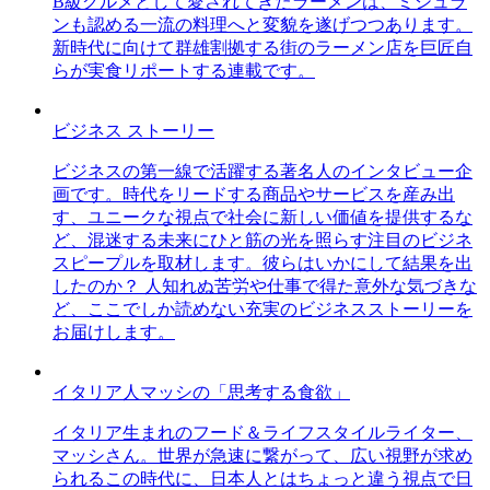
B級グルメとして愛されてきたラーメンは、ミシュラ
ンも認める一流の料理へと変貌を遂げつつあります。
新時代に向けて群雄割拠する街のラーメン店を巨匠自
らが実食リポートする連載です。
ビジネス ストーリー
ビジネスの第一線で活躍する著名人のインタビュー企
画です。時代をリードする商品やサービスを産み出
す、ユニークな視点で社会に新しい価値を提供するな
ど、混迷する未来にひと筋の光を照らす注目のビジネ
スピープルを取材します。彼らはいかにして結果を出
したのか？ 人知れぬ苦労や仕事で得た意外な気づきな
ど、ここでしか読めない充実のビジネスストーリーを
お届けします。
イタリア人マッシの「思考する食欲」
イタリア生まれのフード＆ライフスタイルライター、
マッシさん。世界が急速に繋がって、広い視野が求め
られるこの時代に、日本人とはちょっと違う視点で日