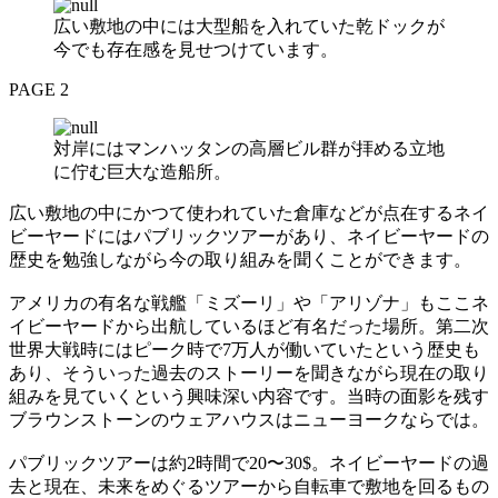
広い敷地の中には大型船を入れていた乾ドックが
今でも存在感を見せつけています。
PAGE 2
対岸にはマンハッタンの高層ビル群が拝める立地
に佇む巨大な造船所。
広い敷地の中にかつて使われていた倉庫などが点在するネイ
ビーヤードにはパブリックツアーがあり、ネイビーヤードの
歴史を勉強しながら今の取り組みを聞くことができます。
アメリカの有名な戦艦「ミズーリ」や「アリゾナ」もここネ
イビーヤードから出航しているほど有名だった場所。第二次
世界大戦時にはピーク時で7万人が働いていたという歴史も
あり、そういった過去のストーリーを聞きながら現在の取り
組みを見ていくという興味深い内容です。当時の面影を残す
ブラウンストーンのウェアハウスはニューヨークならでは。
パブリックツアーは約2時間で20〜30$。ネイビーヤードの過
去と現在、未来をめぐるツアーから自転車で敷地を回るもの