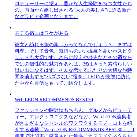
ロデューサーに据え、豊かな人生経験を持つ女性たち
の、内面から醸し出される“大人の美しさ”に迫る新た
なグラビア企画となります。
モテる宿にはワケがある
彼女と訪れる旅の楽しみってなんでしょう？ まずは
料理、そして景色。気持ちのいい温泉と高いホスピタ
リティも大切です。さらに設えや歴史などその宿なら
ではの個性的な魅力があれば、旅はきっと素晴らしい
思い出になるはず。そんな恋するふたりの大切な旅時
間を演出する“ハズさない”宿を、LEONが実際に訪れ
た中から自信をもってご紹介します。
Web LEON RECOMMENDS BEST30
ファッションや時計はもちろん、グルメからビューテ
ィー、エレクトロニクスなどなど、Web LEON編集者
がさまざまなジャンルのワクワクするモノ・コトを紹
介する連載「Web LEON RECOMMENDS BEST30」。1
年間で計30本に厳選された最高にオススメのネタをお