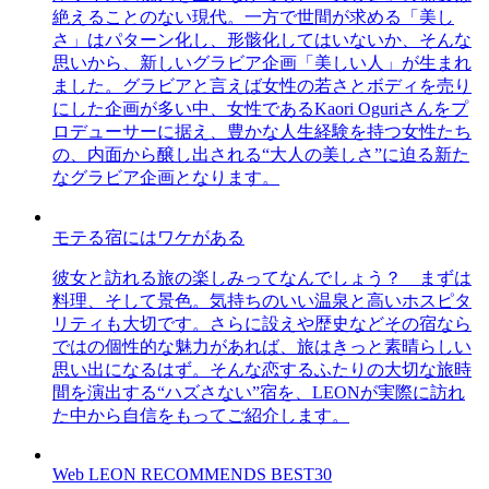
絶えることのない現代。一方で世間が求める「美し
さ」はパターン化し、形骸化してはいないか、そんな
思いから、新しいグラビア企画「美しい人」が生まれ
ました。グラビアと言えば女性の若さとボディを売り
にした企画が多い中、女性であるKaori Oguriさんをプ
ロデューサーに据え、豊かな人生経験を持つ女性たち
の、内面から醸し出される“大人の美しさ”に迫る新た
なグラビア企画となります。
モテる宿にはワケがある
彼女と訪れる旅の楽しみってなんでしょう？ まずは
料理、そして景色。気持ちのいい温泉と高いホスピタ
リティも大切です。さらに設えや歴史などその宿なら
ではの個性的な魅力があれば、旅はきっと素晴らしい
思い出になるはず。そんな恋するふたりの大切な旅時
間を演出する“ハズさない”宿を、LEONが実際に訪れ
た中から自信をもってご紹介します。
Web LEON RECOMMENDS BEST30