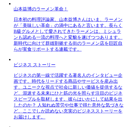
山本益博のラーメン革命！
日本初の料理評論家、山本益博さんはいま、ラーメン
が「美味しい革命」の渦中にあると言います。長らく
B級グルメとして愛されてきたラーメンは、ミシュラ
ンも認める一流の料理へと変貌を遂げつつあります。
新時代に向けて群雄割拠する街のラーメン店を巨匠自
らが実食リポートする連載です。
ビジネス ストーリー
ビジネスの第一線で活躍する著名人のインタビュー企
画です。時代をリードする商品やサービスを産み出
す、ユニークな視点で社会に新しい価値を提供するな
ど、混迷する未来にひと筋の光を照らす注目のビジネ
スピープルを取材します。彼らはいかにして結果を出
したのか？ 人知れぬ苦労や仕事で得た意外な気づきな
ど、ここでしか読めない充実のビジネスストーリーを
お届けします。