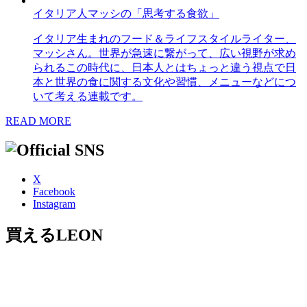
イタリア人マッシの「思考する食欲」
イタリア生まれのフード＆ライフスタイルライター、
マッシさん。世界が急速に繋がって、広い視野が求め
られるこの時代に、日本人とはちょっと違う視点で日
本と世界の食に関する文化や習慣、メニューなどにつ
いて考える連載です。
READ MORE
X
Facebook
Instagram
買えるLEON