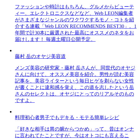
ファッションや時計はもちろん、グルメからビューテ
ィー、エレクトロニクスなどなど、Web LEON編集者
がさまざまなジャンルのワクワクするモノ・コトを紹
介する連載「Web LEON RECOMMENDS BEST30」。1
年間で計30本に厳選された最高にオススメのネタをお
届けします！ 毎週土曜日公開予定。
藤村 岳のオヤジ美容道
メンズ美容の研究家・藤村 岳さんが、同世代のオヤジ
さんに向けて、オススメ美容を紹介。男性が読む美容
記事を、美容ライターという毎日ヒゲを剃らない女性
が書くことに違和感を覚え、この道を志したという岳
さんのセレクトは、オヤジにとってのリアルそのもの
ですよ。
料理初心者男子でもデキる・モテる簡単レシピ
「好きな相手は胃の腑からつかめ」って、昔はオンナ
に言われてたことですが、今はオトコにも言えるこ