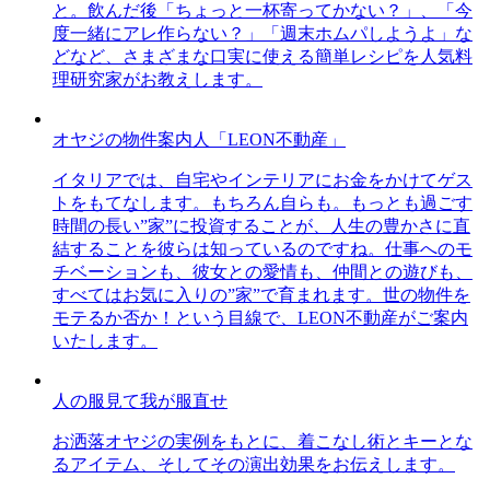
と。飲んだ後「ちょっと一杯寄ってかない？」、「今
度一緒にアレ作らない？」「週末ホムパしようよ」な
どなど、さまざまな口実に使える簡単レシピを人気料
理研究家がお教えします。
オヤジの物件案内人「LEON不動産」
イタリアでは、自宅やインテリアにお金をかけてゲス
トをもてなします。もちろん自らも。もっとも過ごす
時間の長い”家”に投資することが、人生の豊かさに直
結することを彼らは知っているのですね。仕事へのモ
チベーションも、彼女との愛情も、仲間との遊びも、
すべてはお気に入りの”家”で育まれます。世の物件を
モテるか否か！という目線で、LEON不動産がご案内
いたします。
人の服見て我が服直せ
お洒落オヤジの実例をもとに、着こなし術とキーとな
るアイテム、そしてその演出効果をお伝えします。