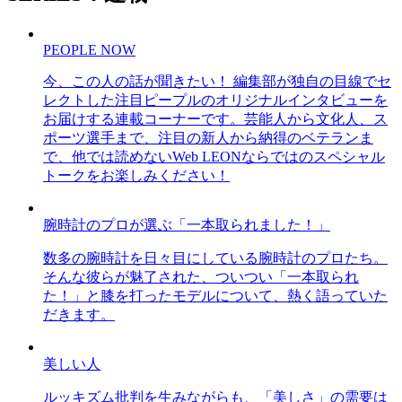
PEOPLE NOW
今、この人の話が聞きたい！ 編集部が独自の目線でセ
レクトした注目ピープルのオリジナルインタビューを
お届けする連載コーナーです。芸能人から文化人、ス
ポーツ選手まで、注目の新人から納得のベテランま
で、他では読めないWeb LEONならではのスペシャル
トークをお楽しみください！
腕時計のプロが選ぶ「一本取られました！」
数多の腕時計を日々目にしている腕時計のプロたち。
そんな彼らが魅了された、ついつい「一本取られ
た！」と膝を打ったモデルについて、熱く語っていた
だきます。
美しい人
ルッキズム批判を生みながらも、「美しさ」の需要は