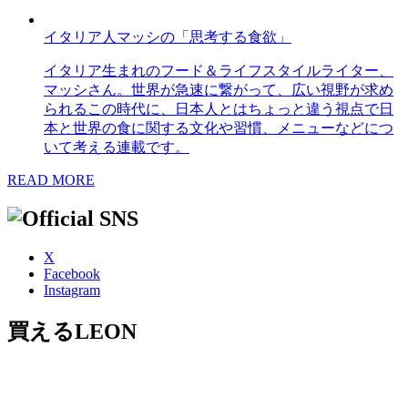
イタリア人マッシの「思考する食欲」
イタリア生まれのフード＆ライフスタイルライター、
マッシさん。世界が急速に繋がって、広い視野が求め
られるこの時代に、日本人とはちょっと違う視点で日
本と世界の食に関する文化や習慣、メニューなどにつ
いて考える連載です。
READ MORE
X
Facebook
Instagram
買えるLEON