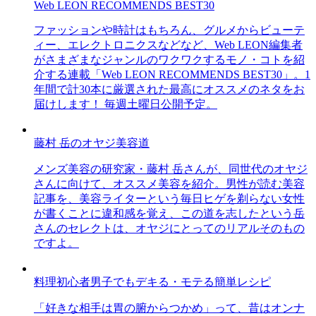
Web LEON RECOMMENDS BEST30
ファッションや時計はもちろん、グルメからビューテ
ィー、エレクトロニクスなどなど、Web LEON編集者
がさまざまなジャンルのワクワクするモノ・コトを紹
介する連載「Web LEON RECOMMENDS BEST30」。1
年間で計30本に厳選された最高にオススメのネタをお
届けします！ 毎週土曜日公開予定。
藤村 岳のオヤジ美容道
メンズ美容の研究家・藤村 岳さんが、同世代のオヤジ
さんに向けて、オススメ美容を紹介。男性が読む美容
記事を、美容ライターという毎日ヒゲを剃らない女性
が書くことに違和感を覚え、この道を志したという岳
さんのセレクトは、オヤジにとってのリアルそのもの
ですよ。
料理初心者男子でもデキる・モテる簡単レシピ
「好きな相手は胃の腑からつかめ」って、昔はオンナ