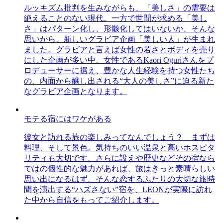
ルッキズム批判を生みながらも、「美しさ」の需要は
絶えることのない現代。一方で世間が求める「美し
さ」はパターン化し、形骸化してはいないか、そんな
思いから、新しいグラビア企画「美しい人」が生まれ
ました。グラビアと言えば女性の若さとボディを売り
にした企画が多い中、女性であるKaori Oguriさんをプ
ロデューサーに据え、豊かな人生経験を持つ女性たち
の、内面から醸し出される“大人の美しさ”に迫る新た
なグラビア企画となります。
モテる宿にはワケがある
彼女と訪れる旅の楽しみってなんでしょう？ まずは
料理、そして景色。気持ちのいい温泉と高いホスピタ
リティも大切です。さらに設えや歴史などその宿なら
ではの個性的な魅力があれば、旅はきっと素晴らしい
思い出になるはず。そんな恋するふたりの大切な旅時
間を演出する“ハズさない”宿を、LEONが実際に訪れ
た中から自信をもってご紹介します。