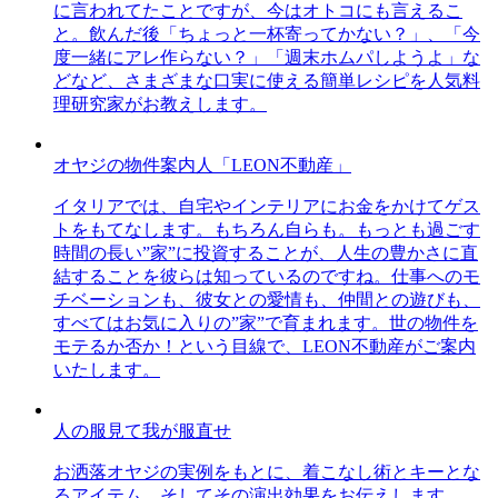
に言われてたことですが、今はオトコにも言えるこ
と。飲んだ後「ちょっと一杯寄ってかない？」、「今
度一緒にアレ作らない？」「週末ホムパしようよ」な
どなど、さまざまな口実に使える簡単レシピを人気料
理研究家がお教えします。
オヤジの物件案内人「LEON不動産」
イタリアでは、自宅やインテリアにお金をかけてゲス
トをもてなします。もちろん自らも。もっとも過ごす
時間の長い”家”に投資することが、人生の豊かさに直
結することを彼らは知っているのですね。仕事へのモ
チベーションも、彼女との愛情も、仲間との遊びも、
すべてはお気に入りの”家”で育まれます。世の物件を
モテるか否か！という目線で、LEON不動産がご案内
いたします。
人の服見て我が服直せ
お洒落オヤジの実例をもとに、着こなし術とキーとな
るアイテム、そしてその演出効果をお伝えします。