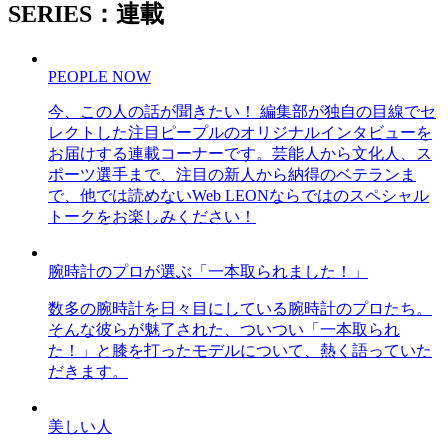
SERIES：連載
PEOPLE NOW
今、この人の話が聞きたい！ 編集部が独自の目線でセ
レクトした注目ピープルのオリジナルインタビューを
お届けする連載コーナーです。芸能人から文化人、ス
ポーツ選手まで、注目の新人から納得のベテランま
で、他では読めないWeb LEONならではのスペシャル
トークをお楽しみください！
腕時計のプロが選ぶ「一本取られました！」
数多の腕時計を日々目にしている腕時計のプロたち。
そんな彼らが魅了された、ついつい「一本取られ
た！」と膝を打ったモデルについて、熱く語っていた
だきます。
美しい人