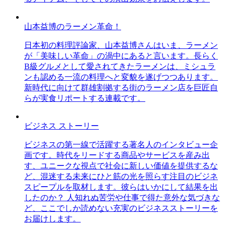
山本益博のラーメン革命！
日本初の料理評論家、山本益博さんはいま、ラーメン
が「美味しい革命」の渦中にあると言います。長らく
B級グルメとして愛されてきたラーメンは、ミシュラ
ンも認める一流の料理へと変貌を遂げつつあります。
新時代に向けて群雄割拠する街のラーメン店を巨匠自
らが実食リポートする連載です。
ビジネス ストーリー
ビジネスの第一線で活躍する著名人のインタビュー企
画です。時代をリードする商品やサービスを産み出
す、ユニークな視点で社会に新しい価値を提供するな
ど、混迷する未来にひと筋の光を照らす注目のビジネ
スピープルを取材します。彼らはいかにして結果を出
したのか？ 人知れぬ苦労や仕事で得た意外な気づきな
ど、ここでしか読めない充実のビジネスストーリーを
お届けします。