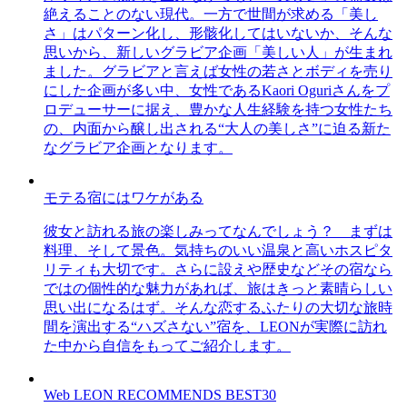
絶えることのない現代。一方で世間が求める「美し
さ」はパターン化し、形骸化してはいないか、そんな
思いから、新しいグラビア企画「美しい人」が生まれ
ました。グラビアと言えば女性の若さとボディを売り
にした企画が多い中、女性であるKaori Oguriさんをプ
ロデューサーに据え、豊かな人生経験を持つ女性たち
の、内面から醸し出される“大人の美しさ”に迫る新た
なグラビア企画となります。
モテる宿にはワケがある
彼女と訪れる旅の楽しみってなんでしょう？ まずは
料理、そして景色。気持ちのいい温泉と高いホスピタ
リティも大切です。さらに設えや歴史などその宿なら
ではの個性的な魅力があれば、旅はきっと素晴らしい
思い出になるはず。そんな恋するふたりの大切な旅時
間を演出する“ハズさない”宿を、LEONが実際に訪れ
た中から自信をもってご紹介します。
Web LEON RECOMMENDS BEST30