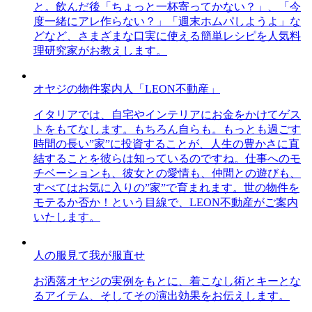
と。飲んだ後「ちょっと一杯寄ってかない？」、「今
度一緒にアレ作らない？」「週末ホムパしようよ」な
どなど、さまざまな口実に使える簡単レシピを人気料
理研究家がお教えします。
オヤジの物件案内人「LEON不動産」
イタリアでは、自宅やインテリアにお金をかけてゲス
トをもてなします。もちろん自らも。もっとも過ごす
時間の長い”家”に投資することが、人生の豊かさに直
結することを彼らは知っているのですね。仕事へのモ
チベーションも、彼女との愛情も、仲間との遊びも、
すべてはお気に入りの”家”で育まれます。世の物件を
モテるか否か！という目線で、LEON不動産がご案内
いたします。
人の服見て我が服直せ
お洒落オヤジの実例をもとに、着こなし術とキーとな
るアイテム、そしてその演出効果をお伝えします。