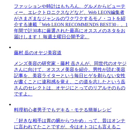
ファッションや時計はもちろん、グルメからビューテ
ィー、エレクトロニクスなどなど、Web LEON編集者
がさまざまなジャンルのワクワクするモノ・コトを紹
介する連載「Web LEON RECOMMENDS BEST30」。1
年間で計30本に厳選された最高にオススメのネタをお
届けします！ 毎週土曜日公開予定。
藤村 岳のオヤジ美容道
メンズ美容の研究家・藤村 岳さんが、同世代のオヤジ
さんに向けて、オススメ美容を紹介。男性が読む美容
記事を、美容ライターという毎日ヒゲを剃らない女性
が書くことに違和感を覚え、この道を志したという岳
さんのセレクトは、オヤジにとってのリアルそのもの
ですよ。
料理初心者男子でもデキる・モテる簡単レシピ
「好きな相手は胃の腑からつかめ」って、昔はオンナ
に言われてたことですが、今はオトコにも言えるこ