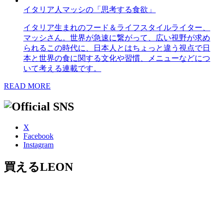
イタリア人マッシの「思考する食欲」
イタリア生まれのフード＆ライフスタイルライター、
マッシさん。世界が急速に繋がって、広い視野が求め
られるこの時代に、日本人とはちょっと違う視点で日
本と世界の食に関する文化や習慣、メニューなどにつ
いて考える連載です。
READ MORE
X
Facebook
Instagram
買えるLEON