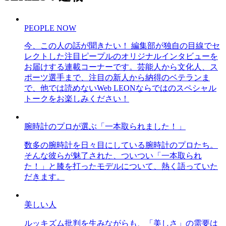
PEOPLE NOW
今、この人の話が聞きたい！ 編集部が独自の目線でセ
レクトした注目ピープルのオリジナルインタビューを
お届けする連載コーナーです。芸能人から文化人、ス
ポーツ選手まで、注目の新人から納得のベテランま
で、他では読めないWeb LEONならではのスペシャル
トークをお楽しみください！
腕時計のプロが選ぶ「一本取られました！」
数多の腕時計を日々目にしている腕時計のプロたち。
そんな彼らが魅了された、ついつい「一本取られ
た！」と膝を打ったモデルについて、熱く語っていた
だきます。
美しい人
ルッキズム批判を生みながらも、「美しさ」の需要は