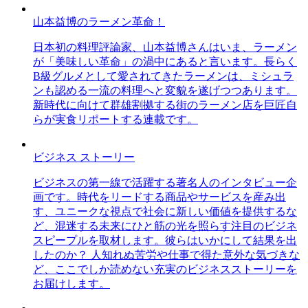
山本益博のラーメン革命！
日本初の料理評論家、山本益博さんはいま、ラーメン
が「美味しい革命」の渦中にあると言います。長らく
B級グルメとして愛されてきたラーメンは、ミシュラ
ンも認める一流の料理へと変貌を遂げつつあります。
新時代に向けて群雄割拠する街のラーメン店を巨匠自
らが実食リポートする連載です。
ビジネス ストーリー
ビジネスの第一線で活躍する著名人のインタビュー企
画です。時代をリードする商品やサービスを産み出
す、ユニークな視点で社会に新しい価値を提供するな
ど、混迷する未来にひと筋の光を照らす注目のビジネ
スピープルを取材します。彼らはいかにして結果を出
したのか？ 人知れぬ苦労や仕事で得た意外な気づきな
ど、ここでしか読めない充実のビジネスストーリーを
お届けします。