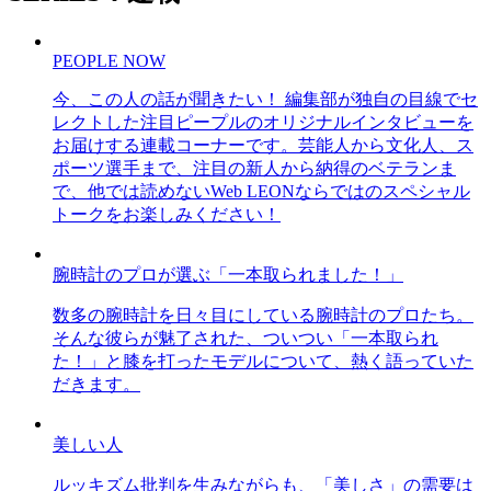
PEOPLE NOW
今、この人の話が聞きたい！ 編集部が独自の目線でセ
レクトした注目ピープルのオリジナルインタビューを
お届けする連載コーナーです。芸能人から文化人、ス
ポーツ選手まで、注目の新人から納得のベテランま
で、他では読めないWeb LEONならではのスペシャル
トークをお楽しみください！
腕時計のプロが選ぶ「一本取られました！」
数多の腕時計を日々目にしている腕時計のプロたち。
そんな彼らが魅了された、ついつい「一本取られ
た！」と膝を打ったモデルについて、熱く語っていた
だきます。
美しい人
ルッキズム批判を生みながらも、「美しさ」の需要は