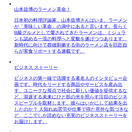
山本益博のラーメン革命！
日本初の料理評論家、山本益博さんはいま、ラーメン
が「美味しい革命」の渦中にあると言います。長らく
B級グルメとして愛されてきたラーメンは、ミシュラ
ンも認める一流の料理へと変貌を遂げつつあります。
新時代に向けて群雄割拠する街のラーメン店を巨匠自
らが実食リポートする連載です。
ビジネス ストーリー
ビジネスの第一線で活躍する著名人のインタビュー企
画です。時代をリードする商品やサービスを産み出
す、ユニークな視点で社会に新しい価値を提供するな
ど、混迷する未来にひと筋の光を照らす注目のビジネ
スピープルを取材します。彼らはいかにして結果を出
したのか？ 人知れぬ苦労や仕事で得た意外な気づきな
ど、ここでしか読めない充実のビジネスストーリーを
お届けします。