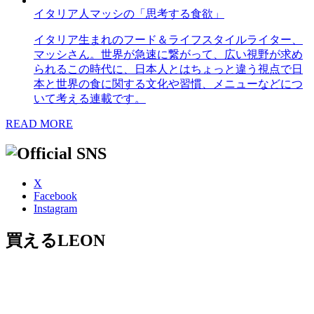
イタリア人マッシの「思考する食欲」
イタリア生まれのフード＆ライフスタイルライター、
マッシさん。世界が急速に繋がって、広い視野が求め
られるこの時代に、日本人とはちょっと違う視点で日
本と世界の食に関する文化や習慣、メニューなどにつ
いて考える連載です。
READ MORE
X
Facebook
Instagram
買えるLEON