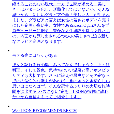
絶えることのない現代。一方で世間が求める「美し
さ」はパターン化し、形骸化してはいないか、そんな
思いから、新しいグラビア企画「美しい人」が生まれ
ました。グラビアと言えば女性の若さとボディを売り
にした企画が多い中、女性であるKaori Oguriさんをプ
ロデューサーに据え、豊かな人生経験を持つ女性たち
の、内面から醸し出される“大人の美しさ”に迫る新た
なグラビア企画となります。
モテる宿にはワケがある
彼女と訪れる旅の楽しみってなんでしょう？ まずは
料理、そして景色。気持ちのいい温泉と高いホスピタ
リティも大切です。さらに設えや歴史などその宿なら
ではの個性的な魅力があれば、旅はきっと素晴らしい
思い出になるはず。そんな恋するふたりの大切な旅時
間を演出する“ハズさない”宿を、LEONが実際に訪れ
た中から自信をもってご紹介します。
Web LEON RECOMMENDS BEST30