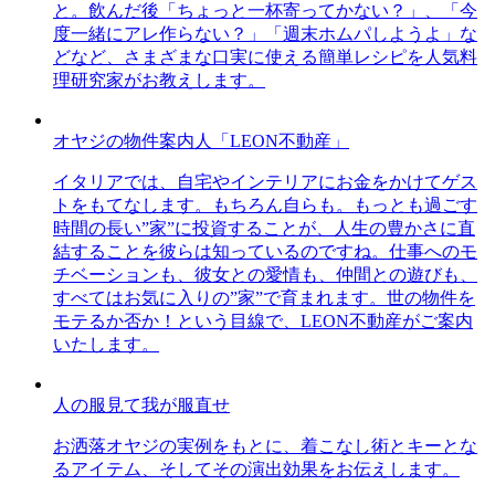
と。飲んだ後「ちょっと一杯寄ってかない？」、「今
度一緒にアレ作らない？」「週末ホムパしようよ」な
どなど、さまざまな口実に使える簡単レシピを人気料
理研究家がお教えします。
オヤジの物件案内人「LEON不動産」
イタリアでは、自宅やインテリアにお金をかけてゲス
トをもてなします。もちろん自らも。もっとも過ごす
時間の長い”家”に投資することが、人生の豊かさに直
結することを彼らは知っているのですね。仕事へのモ
チベーションも、彼女との愛情も、仲間との遊びも、
すべてはお気に入りの”家”で育まれます。世の物件を
モテるか否か！という目線で、LEON不動産がご案内
いたします。
人の服見て我が服直せ
お洒落オヤジの実例をもとに、着こなし術とキーとな
るアイテム、そしてその演出効果をお伝えします。