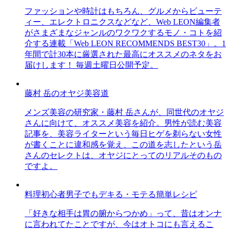
ファッションや時計はもちろん、グルメからビューテ
ィー、エレクトロニクスなどなど、Web LEON編集者
がさまざまなジャンルのワクワクするモノ・コトを紹
介する連載「Web LEON RECOMMENDS BEST30」。1
年間で計30本に厳選された最高にオススメのネタをお
届けします！ 毎週土曜日公開予定。
藤村 岳のオヤジ美容道
メンズ美容の研究家・藤村 岳さんが、同世代のオヤジ
さんに向けて、オススメ美容を紹介。男性が読む美容
記事を、美容ライターという毎日ヒゲを剃らない女性
が書くことに違和感を覚え、この道を志したという岳
さんのセレクトは、オヤジにとってのリアルそのもの
ですよ。
料理初心者男子でもデキる・モテる簡単レシピ
「好きな相手は胃の腑からつかめ」って、昔はオンナ
に言われてたことですが、今はオトコにも言えるこ