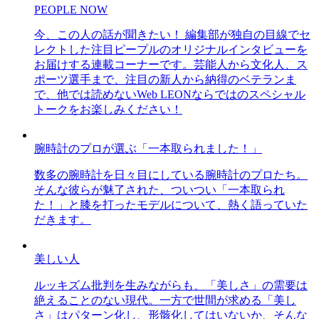
PEOPLE NOW
今、この人の話が聞きたい！ 編集部が独自の目線でセ
レクトした注目ピープルのオリジナルインタビューを
お届けする連載コーナーです。芸能人から文化人、ス
ポーツ選手まで、注目の新人から納得のベテランま
で、他では読めないWeb LEONならではのスペシャル
トークをお楽しみください！
腕時計のプロが選ぶ「一本取られました！」
数多の腕時計を日々目にしている腕時計のプロたち。
そんな彼らが魅了された、ついつい「一本取られ
た！」と膝を打ったモデルについて、熱く語っていた
だきます。
美しい人
ルッキズム批判を生みながらも、「美しさ」の需要は
絶えることのない現代。一方で世間が求める「美し
さ」はパターン化し、形骸化してはいないか、そんな