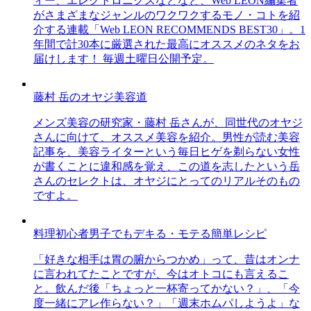
ィー、エレクトロニクスなどなど、Web LEON編集者
がさまざまなジャンルのワクワクするモノ・コトを紹
介する連載「Web LEON RECOMMENDS BEST30」。1
年間で計30本に厳選された最高にオススメのネタをお
届けします！ 毎週土曜日公開予定。
藤村 岳のオヤジ美容道
メンズ美容の研究家・藤村 岳さんが、同世代のオヤジ
さんに向けて、オススメ美容を紹介。男性が読む美容
記事を、美容ライターという毎日ヒゲを剃らない女性
が書くことに違和感を覚え、この道を志したという岳
さんのセレクトは、オヤジにとってのリアルそのもの
ですよ。
料理初心者男子でもデキる・モテる簡単レシピ
「好きな相手は胃の腑からつかめ」って、昔はオンナ
に言われてたことですが、今はオトコにも言えるこ
と。飲んだ後「ちょっと一杯寄ってかない？」、「今
度一緒にアレ作らない？」「週末ホムパしようよ」な