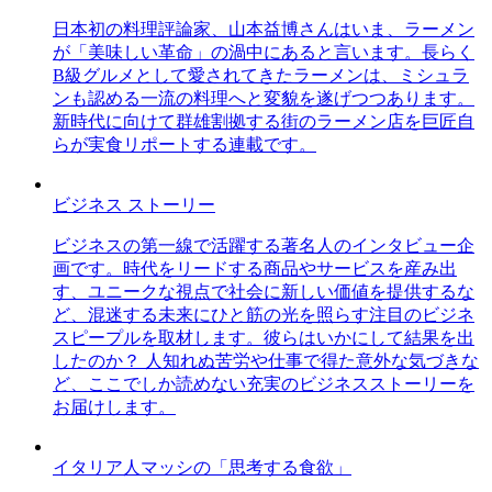
日本初の料理評論家、山本益博さんはいま、ラーメン
が「美味しい革命」の渦中にあると言います。長らく
B級グルメとして愛されてきたラーメンは、ミシュラ
ンも認める一流の料理へと変貌を遂げつつあります。
新時代に向けて群雄割拠する街のラーメン店を巨匠自
らが実食リポートする連載です。
ビジネス ストーリー
ビジネスの第一線で活躍する著名人のインタビュー企
画です。時代をリードする商品やサービスを産み出
す、ユニークな視点で社会に新しい価値を提供するな
ど、混迷する未来にひと筋の光を照らす注目のビジネ
スピープルを取材します。彼らはいかにして結果を出
したのか？ 人知れぬ苦労や仕事で得た意外な気づきな
ど、ここでしか読めない充実のビジネスストーリーを
お届けします。
イタリア人マッシの「思考する食欲」