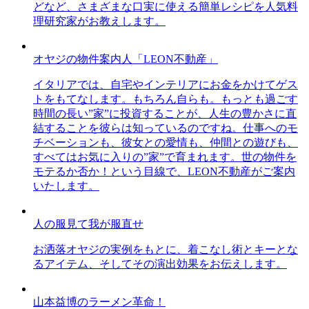
どなど、さまざまな口実に使える簡単レシピを人気料
理研究家がお教えします。
オヤジの物件案内人「LEON不動産」
イタリアでは、自宅やインテリアにお金をかけてゲス
トをもてなします。もちろん自らも。もっとも過ごす
時間の長い”家”に投資することが、人生の豊かさに直
結することを彼らは知っているのですね。仕事へのモ
チベーションも、彼女との愛情も、仲間との遊びも、
すべてはお気に入りの”家”で育まれます。世の物件を
モテるか否か！という目線で、LEON不動産がご案内
いたします。
人の服見て我が服直せ
お洒落オヤジの実例をもとに、着こなし術とキーとな
るアイテム、そしてその演出効果をお伝えします。
山本益博のラーメン革命！