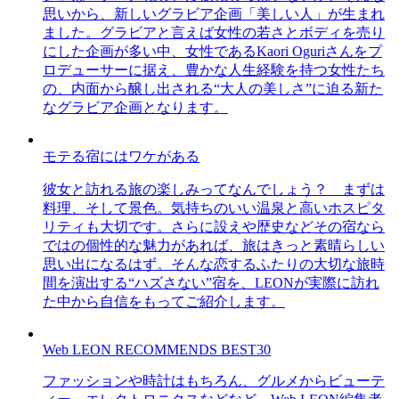
思いから、新しいグラビア企画「美しい人」が生まれ
ました。グラビアと言えば女性の若さとボディを売り
にした企画が多い中、女性であるKaori Oguriさんをプ
ロデューサーに据え、豊かな人生経験を持つ女性たち
の、内面から醸し出される“大人の美しさ”に迫る新た
なグラビア企画となります。
モテる宿にはワケがある
彼女と訪れる旅の楽しみってなんでしょう？ まずは
料理、そして景色。気持ちのいい温泉と高いホスピタ
リティも大切です。さらに設えや歴史などその宿なら
ではの個性的な魅力があれば、旅はきっと素晴らしい
思い出になるはず。そんな恋するふたりの大切な旅時
間を演出する“ハズさない”宿を、LEONが実際に訪れ
た中から自信をもってご紹介します。
Web LEON RECOMMENDS BEST30
ファッションや時計はもちろん、グルメからビューテ